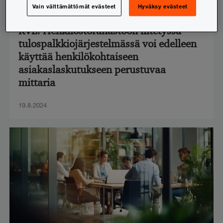
Vain välttämättömät evästeet
Hyväksy evästeet
Verotus
KVL: Henkilöstörahastoon liitetyssä
tulospalkkiojärjestelmässä voi edelleen
käyttää henkilökohtaiseen
asiakaslaskutukseen perustuvaa
mittaria
19.8.2024