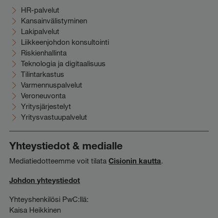
HR-palvelut
Kansainvälistyminen
Lakipalvelut
Liikkeenjohdon konsultointi
Riskienhallinta
Teknologia ja digitaalisuus
Tilintarkastus
Varmennuspalvelut
Veroneuvonta
Yritysjärjestelyt
Yritysvastuupalvelut
Yhteystiedot & medialle
Mediatiedotteemme voit tilata
Cisionin kautta
.
Johdon yhteystiedot
Yhteyshenkilösi PwC:llä:
Kaisa Heikkinen