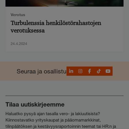
Verotus
Turbulenssia henkilöstörahastojen
verotuksessa
24.4.2024
LinkedIn
Instagram
Facebook
TikTok
YouTube
Seuraa ja osallistu
Tilaa uutiskirjeemme
Haluatko pysyä ajan tasalla vero- ja lakiuutisista?
Kiinnostavatko yrityskaupat ja pääomamarkkinat,
tilinpäätöksen ja kestävyysraportoinnin teemat tai HR:n ja