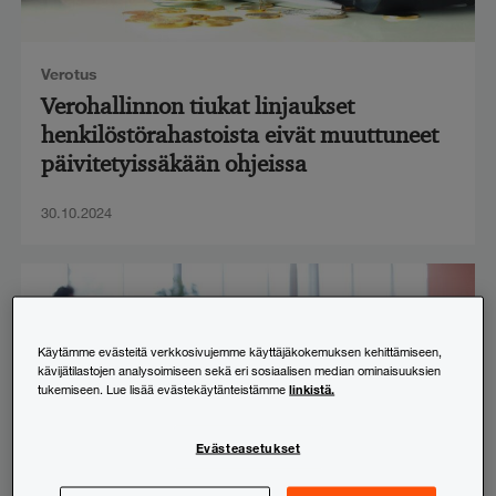
Verotus
Verohallinnon tiukat linjaukset
henkilöstörahastoista eivät muuttuneet
päivitetyissäkään ohjeissa
30.10.2024
Käytämme evästeitä verkkosivujemme käyttäjäkokemuksen kehittämiseen,
kävijätilastojen analysoimiseen sekä eri sosiaalisen median ominaisuuksien
linkistä.
tukemiseen. Lue lisää evästekäytänteistämme
Evästeasetukset