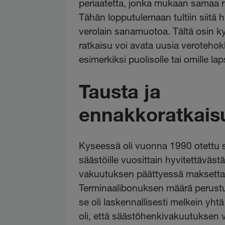
periaatetta, jonka mukaan samaa ra
Tähän lopputulemaan tultiin siitä hu
verolain sanamuotoa. Tältä osin k
ratkaisu voi avata uusia verotehok
esimerkiksi puolisolle tai omille laps
Tausta ja
ennakkoratkais
Kyseessä oli vuonna 1990 otettu 
säästöille vuosittain hyvitettäväs
vakuutuksen päättyessä maksetta
Terminaalibonuksen määrä perustui
se oli laskennallisesti melkein yh
oli, että säästöhenkivakuutuksen 