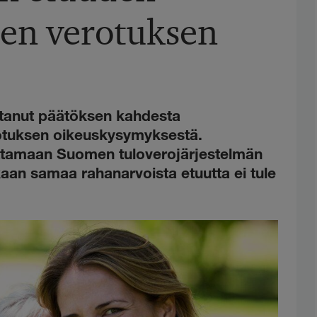
sen verotuksen
ntanut päätöksen kahdesta
otuksen oikeuskysymyksestä.
ottamaan Suomen tuloverojärjestelmän
kaan samaa rahanarvoista etuutta ei tule