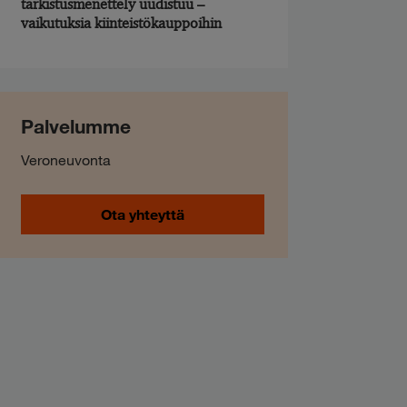
tarkistusmenettely uudistuu –
vaikutuksia kiinteistökauppoihin
Palvelumme
Veroneuvonta
Ota yhteyttä