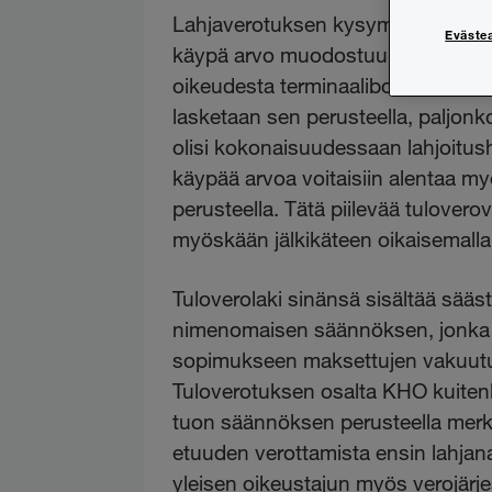
Lahjaverotuksen kysymyksessä KH
Eväste
käypä arvo muodostuu vakuutussop
oikeudesta terminaalibonukseen la
lasketaan sen perusteella, paljon
olisi kokonaisuudessaan lahjoitush
käypää arvoa voitaisiin alentaa 
perusteella. Tätä piilevää tulove
myöskään jälkikäteen oikaisemalla
Tuloverolaki sinänsä sisältää sää
nimenomaisen säännöksen, jonka 
sopimukseen maksettujen vakuutus
Tuloverotuksen osalta KHO kuitenk
tuon säännöksen perusteella merk
etuuden verottamista ensin lahjana 
yleisen oikeustajun myös verojärje