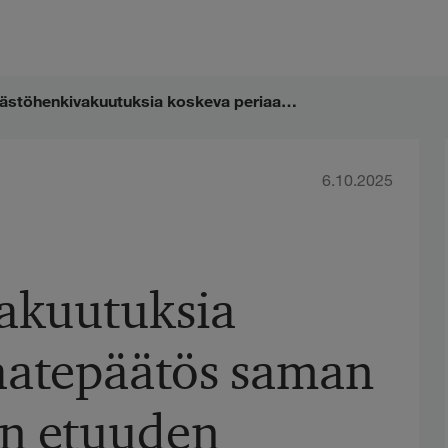
KHO:lta säästöhenkivakuutuksia koskeva periaatepäätös saman rahanarvoisen etuuden kaksinkertaisen verotuksen estämisestä
6.10.2025
akuutuksia
aatepäätös saman
en etuuden