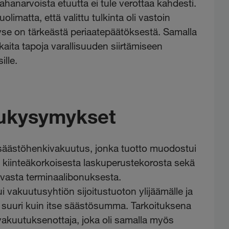
hanarvoista etuutta ei tule verottaa kahdesti.
olimatta, että valittu tulkinta oli vastoin
yse on tärkeästä periaatepäätöksestä. Samalla
kaita tapoja varallisuuden siirtämiseen
ille.
ukysymykset
säästöhenkivakuutus, jonka tuotto muodostui
tä kiinteäkorkoisesta laskuperustekorosta sekä
vasta terminaalibonuksesta.
 vakuutusyhtiön sijoitustuoton ylijäämälle ja
tä suuri kuin itse säästösumma. Tarkoituksena
vakuutuksenottaja, joka oli samalla myös