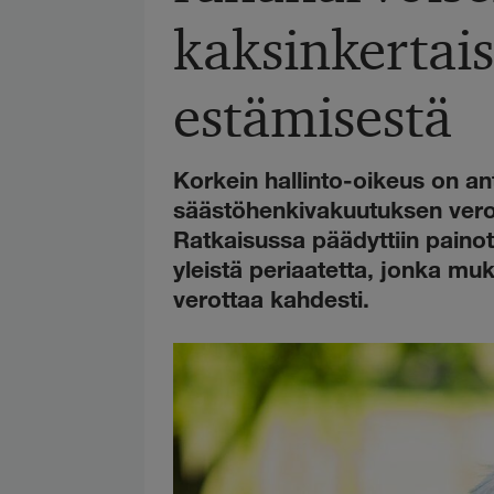
kaksinkertai
estämisestä
Korkein hallinto-oikeus on a
säästöhenkivakuutuksen ver
Ratkaisussa päädyttiin pain
yleistä periaatetta, jonka mu
verottaa kahdesti.