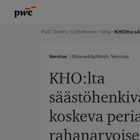
Hyppää
PwC:n
sisältöön
uutishuone
PwC Suomi
Uutishuone
Aihe
|
Verotus
Oikeuskäytäntö
,
Verotus
KHO:lta
säästöhenkiv
koskeva peri
rahanarvois