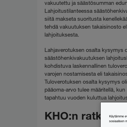
vakuutettu ja säästösumman eduns
Lahjoitustilanteessa säästöhenki
siitä makseta suoritusta kenellekä
tehdä vakuutuksen takaisinosto el
lahjoituksesta.
Lahjaverotuksen osalta kysymys oli 
säästöhenkivakuutuksen lahjoitu
kohdistuva laskennallinen tulover
varojen nostamisesta eli takaisino
Tuloverotuksen osalta kysymys oli
pääoma-arvo tulee määritellä, ku
tapahtuu vuoden kuluttua lahjoitu
KHO:n ratkaisu
Käytämme evä
sosiaalisen 