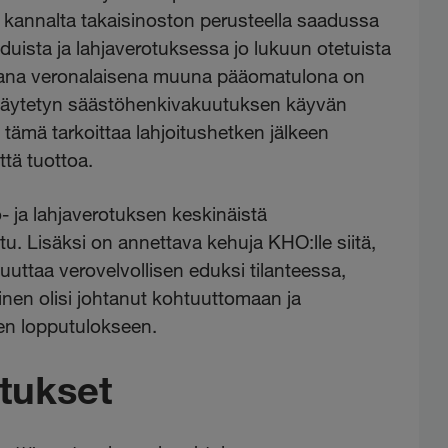
n kannalta takaisinoston perusteella saadussa
uista ja lahjaverotuksessa jo lukuun otetuista
amana veronalaisena muuna pääomatulona on
 käytetyn säästöhenkivakuutuksen käyvän
tämä tarkoittaa lahjoitushetken jälkeen
tä tuottoa.
- ja lahjaverotuksen keskinäistä
tu. Lisäksi on annettava kehuja KHO:lle siitä,
vuuttaa verovelvollisen eduksi tilanteessa,
minen olisi johtanut kohtuuttomaan ja
een lopputulokseen.
tukset