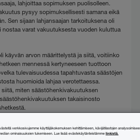
aaja, lahjoittaa sopimuksen puolisolleen.
vakuutus pysyy sopimuksellisesti samana eikä
än. Sen sijaan lahjansaajan tarkoituksena oli
i nostaa varat vakuutuksesta vuoden kuluttua
käyvän arvon määrittelystä ja siitä, voitiinko
shetkeen mennessä kertyneeseen tuottoon
ovelka tulevaisuudessa tapahtuvasta säästöjen
stosta huomioida lahjaa verotettaessa.
 siitä, miten säästöhenkivakuutuksen
n säästöhenkivakuutuksen takaisinosto
shetkestä.
steitä verkkosivujemme käyttäjäkokemuksen kehittämiseen, kävijätilastojen analysoimisee
linkistä.
median ominaisuuksien tukemiseen. Lue lisää evästekäytänteistämme