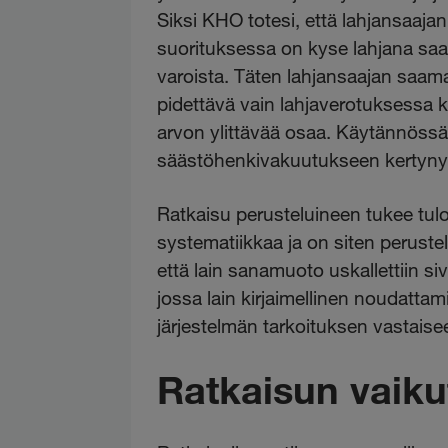
Siksi KHO totesi, että lahjansaaja
suorituksessa on kyse lahjana saad
varoista. Täten lahjansaajan sa
pidettävä vain lahjaverotuksessa
arvon ylittävää osaa. Käytännössä 
säästöhenkivakuutukseen kertynyt
Ratkaisu perusteluineen tukee tulo
systematiikkaa ja on siten perustel
että lain sanamuoto uskallettiin si
jossa lain kirjaimellinen noudatta
järjestelmän tarkoituksen vastais
Ratkaisun vaiku