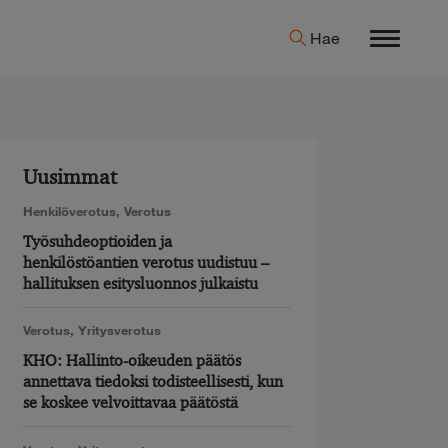
Hae
Menu
Uusimmat
Henkilöverotus
,
Verotus
Työsuhdeoptioiden ja
henkilöstöantien verotus uudistuu –
hallituksen esitysluonnos julkaistu
Verotus
,
Yritysverotus
KHO: Hallinto-oikeuden päätös
annettava tiedoksi todisteellisesti, kun
se koskee velvoittavaa päätöstä