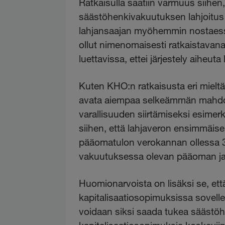
Ratkaisulla saatiin varmuus siihen
säästöhenkivakuutuksen lahjoitus 
lahjansaajan myöhemmin nostaessa
ollut nimenomaisesti ratkaistavana
luettavissa, ettei järjestely aiheut
Kuten KHO:n ratkaisusta eri mieltä
avata aiempaa selkeämmän mahdo
varallisuuden siirtämiseksi esimerk
siihen, että lahjaveron ensimmäis
pääomatulon verokannan ollessa 3
vakuutuksessa olevan pääoman ja 
Huomionarvoista on lisäksi se, e
kapitalisaatiosopimuksissa sovelle
voidaan siksi saada tukea säästöh