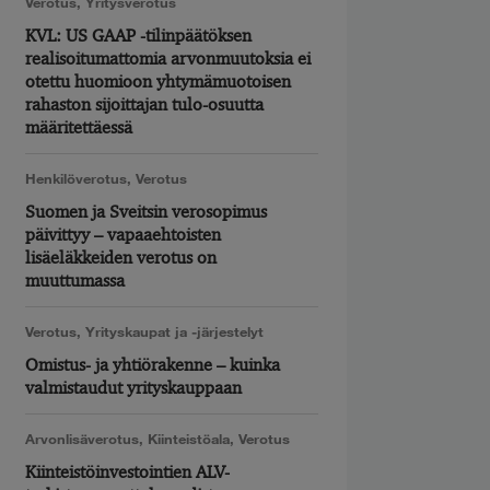
Verotus
,
Yritysverotus
KVL: US GAAP -tilinpäätöksen
realisoitumattomia arvonmuutoksia ei
otettu huomioon yhtymämuotoisen
rahaston sijoittajan tulo-osuutta
määritettäessä
Henkilöverotus
,
Verotus
Suomen ja Sveitsin verosopimus
päivittyy – vapaaehtoisten
lisäeläkkeiden verotus on
muuttumassa
Verotus
,
Yrityskaupat ja -järjestelyt
Omistus- ja yhtiörakenne – kuinka
valmistaudut yrityskauppaan
Arvonlisäverotus
,
Kiinteistöala
,
Verotus
Kiinteistöinvestointien ALV-