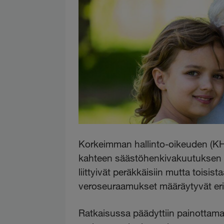
Korkeimman hallinto-oikeuden (K
kahteen säästöhenkivakuutuksen
liittyivät peräkkäisiin mutta toisista
veroseuraamukset määräytyvät eri
Ratkaisussa päädyttiin painottama