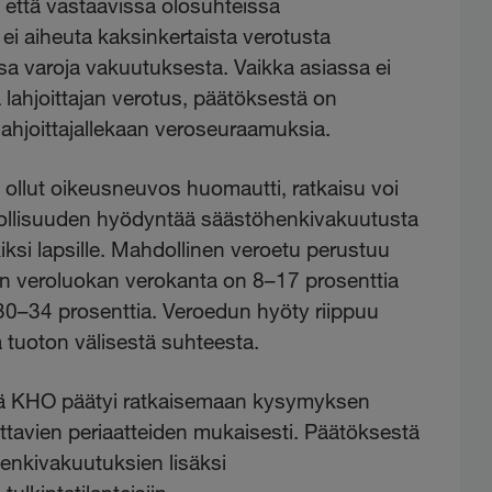
, että vastaavissa olosuhteissa
ei aiheuta kaksinkertaista verotusta
 varoja vakuutuksesta. Vaikka asiassa ei
 lahjoittajan verotus, päätöksestä on
a lahjoittajallekaan veroseuraamuksia.
 ollut oikeusneuvos huomautti, ratkaisu voi
llisuuden hyödyntää säästöhenkivakuutusta
iksi lapsille. Mahdollinen veroetu perustuu
en veroluokan verokanta on 8–17 prosenttia
0–34 prosenttia. Veroedun hyöty riippuu
tuoton välisestä suhteesta.
ttä KHO päätyi ratkaisemaan kysymyksen
ttavien periaatteiden mukaisesti. Päätöksestä
enkivakuutuksien lisäksi