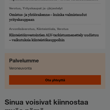
Verotus
,
Yrityskaupat ja -järjestelyt
Omistus- ja yhtiörakenne – kuinka valmistaudut
yrityskauppaan
Arvonlisäverotus
,
Kiinteistöala
,
Verotus
Kiinteistöinvestointien ALV-tarkistusmenettely uudistuu
– vaikutuksia kiinteistökauppoihin
Palvelumme
Veroneuvonta
Ota yhteyttä
Sinua voisivat kiinnostaa