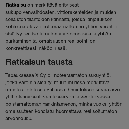
Ratkaisu
on merkittävä erityisesti
sukupolvenvaihdosten, yhtiörakenteiden ja muiden
sellaisten tilanteiden kannalta, joissa lahjoituksen
kohteena olevan noteeraamattoman yhtiön varoihin
sisältyy realisoitumatonta arvonnousua ja yhtiön
purkaminen tai omaisuuden realisointi on
konkreettisesti näköpiirissä.
Ratkaisun tausta
Tapauksessa X Oy oli noteeraamaton sukuyhtiö,
jonka varoihin sisältyi muun muassa merkittävä
omistus listatussa yhtiössä. Omistuksen käypä arvo
ylitti olennaisesti sen tasearvon ja verotuksessa
poistamattoman hankintamenon, minkä vuoksi yhtiön
omaisuuteen kohdistui huomattava realisoitumaton
arvonnousu.