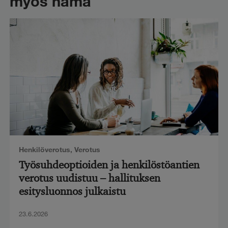
myös nämä
Henkilöverotus
,
Verotus
Työsuhdeoptioiden ja henkilöstöantien
verotus uudistuu – hallituksen
esitysluonnos julkaistu
23.6.2026