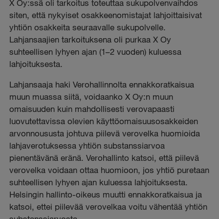
X Oy:ssä oli tarkoitus toteuttaa sukupolvenvaihdos
siten, että nykyiset osakkeenomistajat lahjoittaisivat
yhtiön osakkeita seuraavalle sukupolvelle.
Lahjansaajien tarkoituksena oli purkaa X Oy
suhteellisen lyhyen ajan (1–2 vuoden) kuluessa
lahjoituksesta.
Lahjansaaja haki Verohallinnolta ennakkoratkaisua
muun muassa siitä, voidaanko X Oy:n muun
omaisuuden kuin mahdollisesti verovapaasti
luovutettavissa olevien käyttöomaisuusosakkeiden
arvonnoususta johtuva piilevä verovelka huomioida
lahjaverotuksessa yhtiön substanssiarvoa
pienentävänä eränä. Verohallinto katsoi, että piilevä
verovelka voidaan ottaa huomioon, jos yhtiö puretaan
suhteellisen lyhyen ajan kuluessa lahjoituksesta.
Helsingin hallinto-oikeus muutti ennakkoratkaisua ja
katsoi, ettei piilevää verovelkaa voitu vähentää yhtiön
substanssiarvosta.