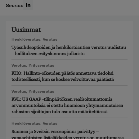
Seuraa:
LinkedIn
Uusimmat
Henkilöverotus
,
Verotus
Työsuhdeoptioiden ja henkilöstöantien verotus uudistuu
– hallituksen esitysluonnos julkaistu
Verotus
,
Yritysverotus
KHO: Hallinto-oikeuden päätös annettava tiedoksi
todisteellisesti, kun se koskee velvoittavaa päätöstä
Verotus
,
Yritysverotus
KVL: US GAAP -tilinpäätöksen realisoitumattomia
arvonmuutoksia ei otettu huomioon yhtymämuotoisen
rahaston sijoittajan tulo-osuutta määritettäessä
Henkilöverotus
,
Verotus
Suomen ja Sveitsin verosopimus päivittyy –
vapaaehtoisten lisäeläkkeiden verotus on muuttumassa