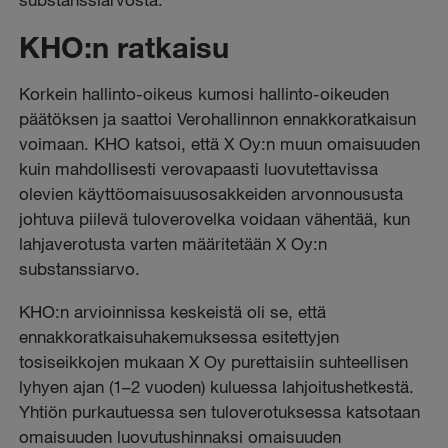
KHO:n ratkaisu
Korkein hallinto-oikeus kumosi hallinto-oikeuden
päätöksen ja saattoi Verohallinnon ennakkoratkaisun
voimaan. KHO katsoi, että X Oy:n muun omaisuuden
kuin mahdollisesti verovapaasti luovutettavissa
olevien käyttöomaisuusosakkeiden arvonnoususta
johtuva piilevä tuloverovelka voidaan vähentää, kun
lahjaverotusta varten määritetään X Oy:n
substanssiarvo.
KHO:n arvioinnissa keskeistä oli se, että
ennakkoratkaisuhakemuksessa esitettyjen
tosiseikkojen mukaan X Oy purettaisiin suhteellisen
lyhyen ajan (1–2 vuoden) kuluessa lahjoitushetkestä.
Yhtiön purkautuessa sen tuloverotuksessa katsotaan
omaisuuden luovutushinnaksi omaisuuden