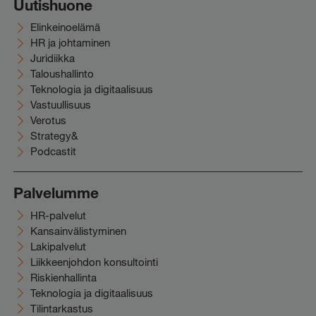
Uutishuone
Elinkeinoelämä
HR ja johtaminen
Juridiikka
Taloushallinto
Teknologia ja digitaalisuus
Vastuullisuus
Verotus
Strategy&
Podcastit
Palvelumme
HR-palvelut
Kansainvälistyminen
Lakipalvelut
Liikkeenjohdon konsultointi
Riskienhallinta
Teknologia ja digitaalisuus
Tilintarkastus