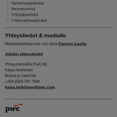
Varmennuspalvelut
Veroneuvonta
Yritysjärjestelyt
Yritysvastuupalvelut
Yhteystiedot & medialle
Mediatiedotteemme voit tilata
Cisionin kautta
.
Johdon yhteystiedot
Yhteyshenkilösi PwC:llä:
Kaisa Heikkinen
Brändi ja viestintä
+358 (0)20 787 7906
kaisa.heikkinen@pwc.com