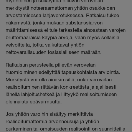
myönteinen ja selkeyttää piilevän verovelan
merkitystä noteeraamattoman yhtiön osakkeiden
arvostamisessa lahjaverotuksessa. Ratkaisu tukee
näkemystä, jonka mukaan substanssiarvon
määrittämisessä ei tule tarkastella ainoastaan varojen
bruttomääräisiä käypiä arvoja, vaan myös sellaisia
velvoitteita, jotka vaikuttavat yhtiön
nettovarallisuuden tosiasialliseen määrään.
Ratkaisun perusteella piilevän verovelan
huomioiminen edellyttää tapauskohtaista arviointia.
Merkitystä voi olla ainakin sillä, onko verovelan
realisoituminen riittävän konkreettista ja ajallisesti
lähellä lahjoitushetkeä ja liittyykö realisoitumiseen
olennaista epävarmuutta.
Jos yhtiön varoihin sisältyy merkittäviä
realisoitumattomia arvonnousuja ja yhtiön
purkaminen tai omaisuuden realisointi on suunnitteilla