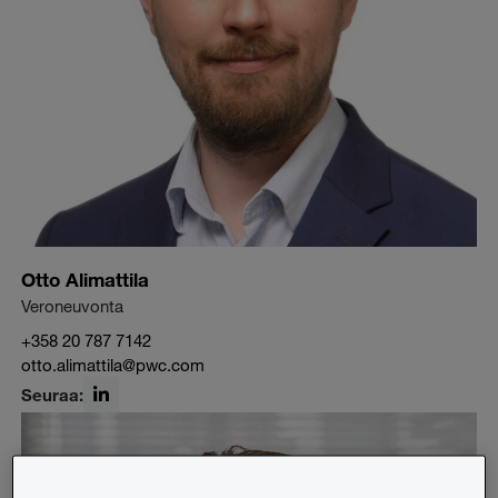
Otto Alimattila
Veroneuvonta
+358 20 787 7142
otto.alimattila@pwc.com
Seuraa:
LinkedIn