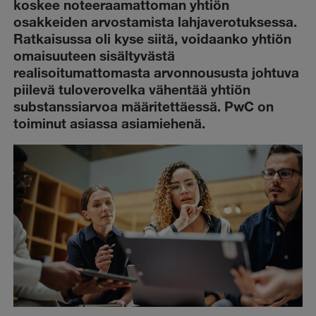
koskee noteeraamattoman yhtiön
osakkeiden arvostamista lahjaverotuksessa.
Ratkaisussa oli kyse siitä, voidaanko yhtiön
omaisuuteen sisältyvästä
realisoitumattomasta arvonnoususta johtuva
piilevä tuloverovelka vähentää yhtiön
substanssiarvoa määritettäessä. PwC on
toiminut asiassa asiamiehenä.