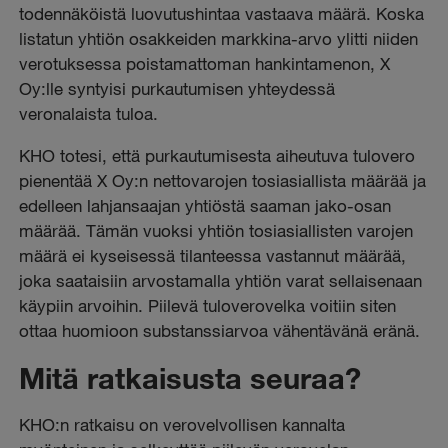
todennäköistä luovutushintaa vastaava määrä. Koska
listatun yhtiön osakkeiden markkina-arvo ylitti niiden
verotuksessa poistamattoman hankintamenon, X
Oy:lle syntyisi purkautumisen yhteydessä
veronalaista tuloa.
KHO totesi, että purkautumisesta aiheutuva tulovero
pienentää X Oy:n nettovarojen tosiasiallista määrää ja
edelleen lahjansaajan yhtiöstä saaman jako-osan
määrää. Tämän vuoksi yhtiön tosiasiallisten varojen
määrä ei kyseisessä tilanteessa vastannut määrää,
joka saataisiin arvostamalla yhtiön varat sellaisenaan
käypiin arvoihin. Piilevä tuloverovelka voitiin siten
ottaa huomioon substanssiarvoa vähentävänä eränä.
Mitä ratkaisusta seuraa?
KHO:n ratkaisu on verovelvollisen kannalta