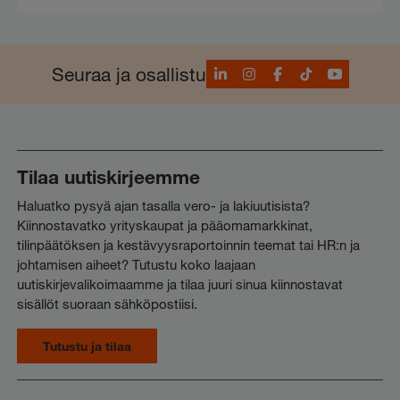
LinkedIn
Instagram
Facebook
TikTok
YouTube
Seuraa ja osallistu
Tilaa uutiskirjeemme
Haluatko pysyä ajan tasalla vero- ja lakiuutisista?
Kiinnostavatko yrityskaupat ja pääomamarkkinat,
tilinpäätöksen ja kestävyysraportoinnin teemat tai HR:n ja
johtamisen aiheet? Tutustu koko laajaan
uutiskirjevalikoimaamme ja tilaa juuri sinua kiinnostavat
sisällöt suoraan sähköpostiisi.
Tutustu ja tilaa