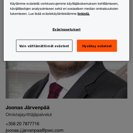
Käytämme evästeitä verkkosivujemme käyttäjäkokemuksen kehittämiseen,
kävijätilastojen analysoimiseen sekä eri sosiaalisen median ominaisuuksien
linkistä.
tukemiseen. Lue lisää evästekäytänteistämme
Evästeasetukset
Vain välttämättömät evästeet
Hyväksy evästeet
Joonas Järvenpää
Omistajayrittäjäpalvelut
+358 20 7877716
joonas.j.jarvenpaa@pwc.com