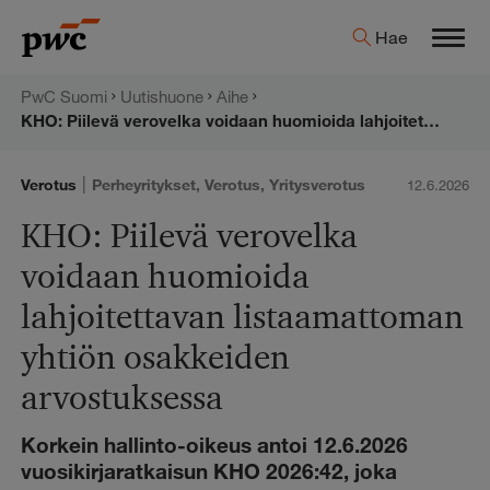
Hyppää
PwC:n
Hae
sisältöön
Men
uutishuone
PwC Suomi
Uutishuone
Aihe
KHO: Piilevä verovelka voidaan huomioida lahjoitettavan listaamattoman yhtiön osakkeiden arvostuksessa
|
Verotus
Perheyritykset
,
Verotus
,
Yritysverotus
12.6.2026
KHO: Piilevä verovelka
voidaan huomioida
lahjoitettavan listaamattoman
yhtiön osakkeiden
arvostuksessa
Korkein hallinto-oikeus antoi 12.6.2026
vuosikirjaratkaisun KHO 2026:42, joka