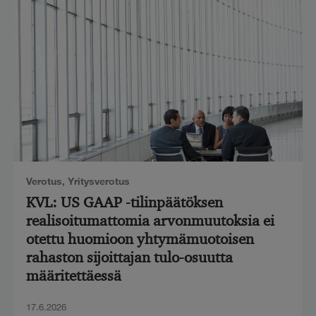
Verotus
,
Yritysverotus
KVL: US GAAP -tilinpäätöksen
realisoitumattomia arvonmuutoksia ei
otettu huomioon yhtymämuotoisen
rahaston sijoittajan tulo-osuutta
määritettäessä
17.6.2026