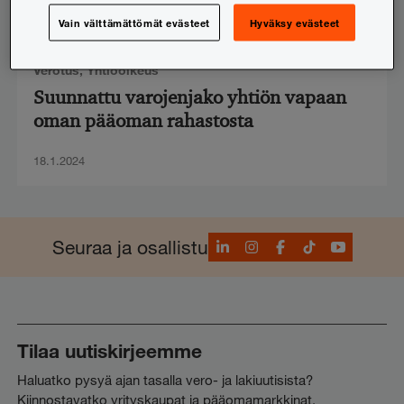
Vain välttämättömät evästeet
Hyväksy evästeet
Verotus
,
Yhtiöoikeus
Suunnattu varojenjako yhtiön vapaan
oman pääoman rahastosta
18.1.2024
LinkedIn
Instagram
Facebook
TikTok
YouTube
Seuraa ja osallistu
Tilaa uutiskirjeemme
Haluatko pysyä ajan tasalla vero- ja lakiuutisista?
Kiinnostavatko yrityskaupat ja pääomamarkkinat,