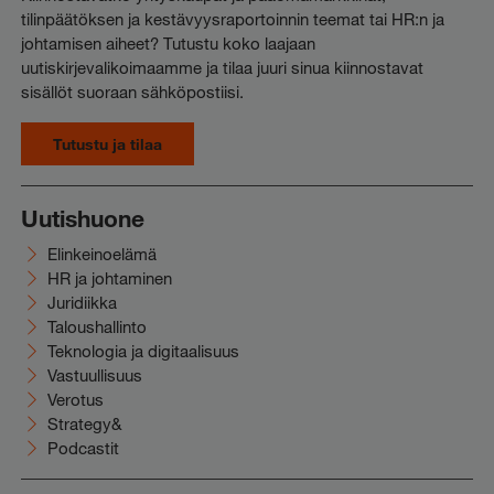
tilinpäätöksen ja kestävyysraportoinnin teemat tai HR:n ja
johtamisen aiheet? Tutustu koko laajaan
uutiskirjevalikoimaamme ja tilaa juuri sinua kiinnostavat
sisällöt suoraan sähköpostiisi.
Tutustu ja tilaa
Uutishuone
Elinkeinoelämä
HR ja johtaminen
Juridiikka
Taloushallinto
Teknologia ja digitaalisuus
Vastuullisuus
Verotus
Strategy&
Podcastit