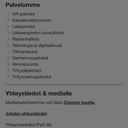
Palvelumme
HR-palvelut
Kansainvälistyminen
Lakipalvelut
Liikkeenjohdon konsultointi
Riskienhallinta
Teknologia ja digitaalisuus
Tilintarkastus
Varmennuspalvelut
Veroneuvonta
Yritysjärjestelyt
Yritysvastuupalvelut
Yhteystiedot & medialle
Mediatiedotteemme voit tilata
Cisionin kautta
.
Johdon yhteystiedot
Yhteyshenkilösi PwC:llä: