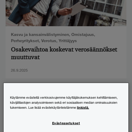
Kasvu ja kansainvälistyminen
,
Omistajuus
,
Perheyritykset
,
Verotus
,
Yrittäjyys
Osakevaihtoa koskevat verosäännökset
muuttuvat
26.9.2025
Käytämme evästeitä verkkosivujemme käyttäjäkokemuksen kehittämiseen,
kävijätilastojen analysoimiseen sekä eri sosiaalisen median ominaisuuksien
linkistä.
tukemiseen. Lue lisää evästekäytänteistämme
Evästeasetukset