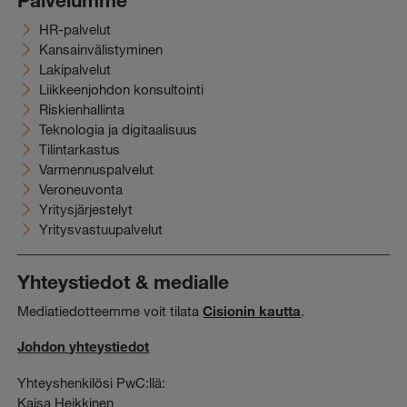
Palvelumme
HR-palvelut
Kansainvälistyminen
Lakipalvelut
Liikkeenjohdon konsultointi
Riskienhallinta
Teknologia ja digitaalisuus
Tilintarkastus
Varmennuspalvelut
Veroneuvonta
Yritysjärjestelyt
Yritysvastuupalvelut
Yhteystiedot & medialle
Mediatiedotteemme voit tilata
Cisionin kautta
.
Johdon yhteystiedot
Yhteyshenkilösi PwC:llä:
Kaisa Heikkinen