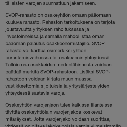
tällaisten varojen suunnattuun jakamiseen.
SVOP-rahasto on osakeyhtiön omaan pääomaan
kuuluva rahasto. Rahaston tarkoituksena on tarjota
joustavuutta yrityksen rahoituksessa ja
investoinneissa ja samalla mahdollistaa oman
pääoman palautus osakkeenomistajille. SVOP-
rahasto voi karttua esimerkiksi yhtiön
perustamisvaiheessa tai osakeannin yhteydessä.
Tällöin osa osakkeiden merkintähinnasta voidaan
päättää merkitä SVOP-rahastoon. Lisäksi SVOP-
rahastoon voidaan kirjata muun muassa
vastikkeettomia sijoituksia ja yritysjärjestelyiden
yhteydessä saatavia varoja.
Osakeyhtiön varojenjaon tulee kaikissa tilanteissa
täyttää osakeyhtiölain varojenjakoa koskevat
määräykset. Jotta varojenjako voidaan suorittaa,
yhtiössä on oltava jakokelpoisia varoja viimeisimmän