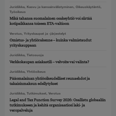
Juridiikka
,
Kasvu ja kansainvälistyminen
,
Oikeuskäytäntö
,
Työoikeus
Mikä tahansa suomalainen osakeyhtiö voi siirtää
kotipaikkansa toiseen ETA-valtioon
Verotus
,
Yrityskaupat ja -järjestelyt
Omistus- ja yhtiörakenne – kuinka valmistaudut
yrityskauppaan
Juridiikka
,
Tietosuoja
Verkkokaupan asiakastili – velvoite vai valinta?
Juridiikka
,
Yhtiöoikeus
Pääomalainan yhtiöoikeudelliset reunaehdot ja
takaisinmaksun edellytykset
Juridiikka
,
Tutkimukset
,
Verotus
Legal and Tax Function Survey 2026: Osallistu globaaliin
tutkimukseen ja kehitä organisaatiosi laki- ja
veropalveluja