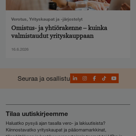
Verotus
,
Yrityskaupat ja -järjestelyt
Omistus- ja yhtiörakenne – kuinka
valmistaudut yrityskauppaan
16.6.2026
LinkedIn
Instagram
Facebook
TikTok
YouTube
Seuraa ja osallistu
Tilaa uutiskirjeemme
Haluatko pysyä ajan tasalla vero- ja lakiuutisista?
Kiinnostavatko yrityskaupat ja pääomamarkkinat,