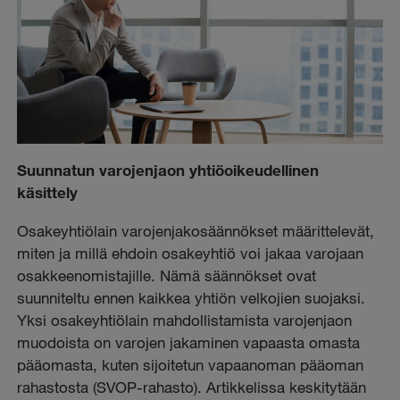
Suunnatun varojenjaon yhtiöoikeudellinen
käsittely
Osakeyhtiölain varojenjakosäännökset määrittelevät,
miten ja millä ehdoin osakeyhtiö voi jakaa varojaan
osakkeenomistajille. Nämä säännökset ovat
suunniteltu ennen kaikkea yhtiön velkojien suojaksi.
Yksi osakeyhtiölain mahdollistamista varojenjaon
muodoista on varojen jakaminen vapaasta omasta
pääomasta, kuten sijoitetun vapaanoman pääoman
rahastosta (SVOP-rahasto). Artikkelissa keskitytään