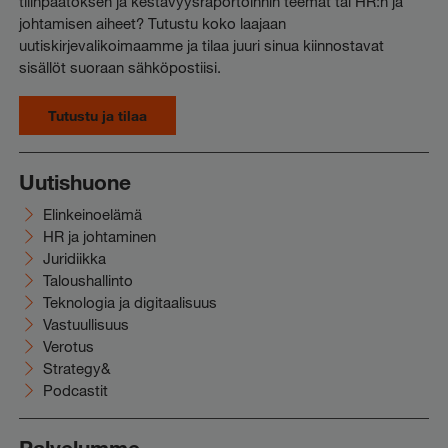
tilinpäätöksen ja kestävyysraportoinnin teemat tai HR:n ja
johtamisen aiheet? Tutustu koko laajaan
uutiskirjevalikoimaamme ja tilaa juuri sinua kiinnostavat
sisällöt suoraan sähköpostiisi.
Tutustu ja tilaa
Uutishuone
Elinkeinoelämä
HR ja johtaminen
Juridiikka
Taloushallinto
Teknologia ja digitaalisuus
Vastuullisuus
Verotus
Strategy&
Podcastit