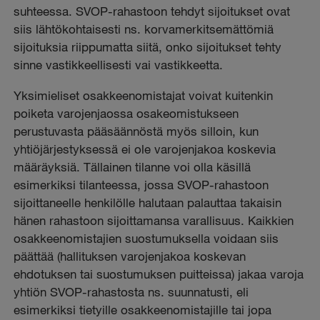
suhteessa. SVOP-rahastoon tehdyt sijoitukset ovat
siis lähtökohtaisesti ns. korvamerkitsemättömiä
sijoituksia riippumatta siitä, onko sijoitukset tehty
sinne vastikkeellisesti vai vastikkeetta.
Yksimieliset osakkeenomistajat voivat kuitenkin
poiketa varojenjaossa osakeomistukseen
perustuvasta pääsäännöstä myös silloin, kun
yhtiöjärjestyksessä ei ole varojenjakoa koskevia
määräyksiä. Tällainen tilanne voi olla käsillä
esimerkiksi tilanteessa, jossa SVOP-rahastoon
sijoittaneelle henkilölle halutaan palauttaa takaisin
hänen rahastoon sijoittamansa varallisuus. Kaikkien
osakkeenomistajien suostumuksella voidaan siis
päättää (hallituksen varojenjakoa koskevan
ehdotuksen tai suostumuksen puitteissa) jakaa varoja
yhtiön SVOP-rahastosta ns. suunnatusti, eli
esimerkiksi tietyille osakkeenomistajille tai jopa