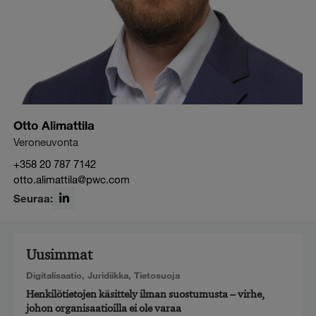
Otto Alimattila
Veroneuvonta
+358 20 787 7142
otto.alimattila@pwc.com
Seuraa:
LinkedIn
Uusimmat
Digitalisaatio
,
Juridiikka
,
Tietosuoja
Henkilötietojen käsittely ilman suostumusta – virhe,
johon organisaatioilla ei ole varaa