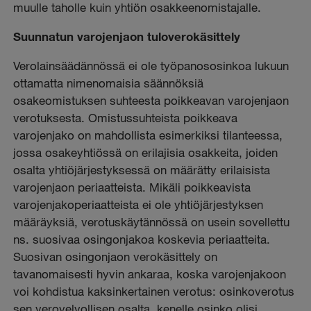
muulle taholle kuin yhtiön osakkeenomistajalle.
Suunnatun varojenjaon tuloverokäsittely
Verolainsäädännössä ei ole työpanososinkoa lukuun
ottamatta nimenomaisia säännöksiä
osakeomistuksen suhteesta poikkeavan varojenjaon
verotuksesta. Omistussuhteista poikkeava
varojenjako on mahdollista esimerkiksi tilanteessa,
jossa osakeyhtiössä on erilajisia osakkeita, joiden
osalta yhtiöjärjestyksessä on määrätty erilaisista
varojenjaon periaatteista. Mikäli poikkeavista
varojenjakoperiaatteista ei ole yhtiöjärjestyksen
määräyksiä, verotuskäytännössä on usein sovellettu
ns. suosivaa osingonjakoa koskevia periaatteita.
Suosivan osingonjaon verokäsittely on
tavanomaisesti hyvin ankaraa, koska varojenjakoon
voi kohdistua kaksinkertainen verotus: osinkoverotus
sen verovelvollisen osalta, kenelle osinko olisi