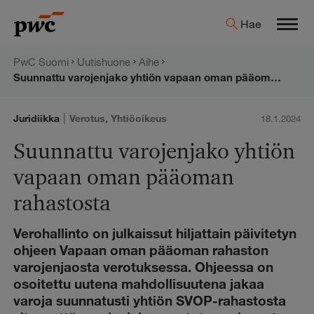
Hyppää
PwC:n
Hae
sisältöön
Men
uutishuone
PwC Suomi
Uutishuone
Aihe
Suunnattu varojenjako yhtiön vapaan oman pääoman rahastosta
|
Juridiikka
Verotus
,
Yhtiöoikeus
18.1.2024
Suunnattu varojenjako yhtiön
vapaan oman pääoman
rahastosta
Verohallinto on julkaissut hiljattain päivitetyn
ohjeen Vapaan oman pääoman rahaston
varojenjaosta verotuksessa. Ohjeessa on
osoitettu uutena mahdollisuutena jakaa
varoja suunnatusti yhtiön SVOP-rahastosta