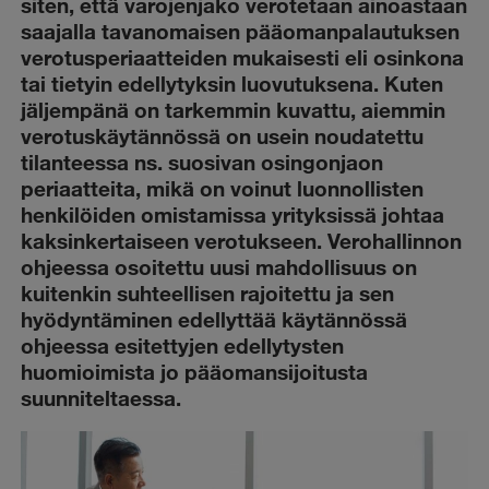
siten, että varojenjako verotetaan ainoastaan
saajalla tavanomaisen pääomanpalautuksen
verotusperiaatteiden mukaisesti eli osinkona
tai tietyin edellytyksin luovutuksena. Kuten
jäljempänä on tarkemmin kuvattu, aiemmin
verotuskäytännössä on usein noudatettu
tilanteessa ns. suosivan osingonjaon
periaatteita, mikä on voinut luonnollisten
henkilöiden omistamissa yrityksissä johtaa
kaksinkertaiseen verotukseen. Verohallinnon
ohjeessa osoitettu uusi mahdollisuus on
kuitenkin suhteellisen rajoitettu ja sen
hyödyntäminen edellyttää käytännössä
ohjeessa esitettyjen edellytysten
huomioimista jo pääomansijoitusta
suunniteltaessa.