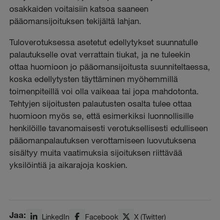
osakkaiden voitaisiin katsoa saaneen
pääomansijoituksen tekijältä lahjan.
Tuloverotuksessa asetetut edellytykset suunnatulle
palautukselle ovat verrattain tiukat, ja ne tuleekin
ottaa huomioon jo pääomansijoitusta suunniteltaessa,
koska edellytysten täyttäminen myöhemmillä
toimenpiteillä voi olla vaikeaa tai jopa mahdotonta.
Tehtyjen sijoitusten palautusten osalta tulee ottaa
huomioon myös se, että esimerkiksi luonnollisille
henkilöille tavanomaisesti verotuksellisesti edulliseen
pääomanpalautuksen verottamiseen luovutuksena
sisältyy muita vaatimuksia sijoituksen riittävää
yksilöintiä ja aikarajoja koskien.
Jaa:
LinkedIn
Facebook
X (Twitter)