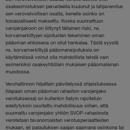
osakeomistuksen perusteella kuulunut ja lahjaverotus
sen verovelvollisen osalta, kenelle osinko on
tosiasiallisesti maksettu. Koska suunnattuun
varojenjakoon on liittynyt tällainen riski, ns.
korvamerkittyjen sijoitusten tekeminen oman
pääoman ehtoisena on ollut hankalaa. Tästä syystä
ns. korvamerkittyjä pääomansijoituksia on
käytännössä voinut olla mahdollista tehdä vain
esimerkiksi osakeyhtiölain mukaisen pääomalainan
muodossa.
Verohallinnon hiljattain päivitetyssä ohjeistuksessa
(Vapaan oman pääoman rahaston varojenjako
verotuksessa) on kuitenkin tietyin rajoitetuin
edellytyksin osoitettu mahdollisuus siihen, että
suunnattu varojenjako yhtiön SVOP-rahastosta
verotetaan tavanomaisten verotusperiaatteiden
mukaan, eli palautuksen saajan saamana osinkona tai