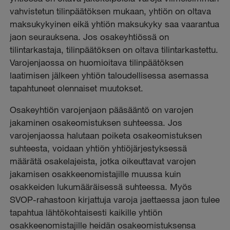
vahvistetun tilinpäätöksen mukaan, yhtiön on oltava
maksukykyinen eikä yhtiön maksukyky saa vaarantua
jaon seurauksena. Jos osakeyhtiössä on
tilintarkastaja, tilinpäätöksen on oltava tilintarkastettu.
Varojenjaossa on huomioitava tilinpäätöksen
laatimisen jälkeen yhtiön taloudellisessa asemassa
tapahtuneet olennaiset muutokset.
Osakeyhtiön varojenjaon pääsääntö on varojen
jakaminen osakeomistuksen suhteessa. Jos
varojenjaossa halutaan poiketa osakeomistuksen
suhteesta, voidaan yhtiön yhtiöjärjestyksessä
määrätä osakelajeista, jotka oikeuttavat varojen
jakamisen osakkeenomistajille muussa kuin
osakkeiden lukumääräisessä suhteessa. Myös
SVOP-rahastoon kirjattuja varoja jaettaessa jaon tulee
tapahtua lähtökohtaisesti kaikille yhtiön
osakkeenomistajille heidän osakeomistuksensa