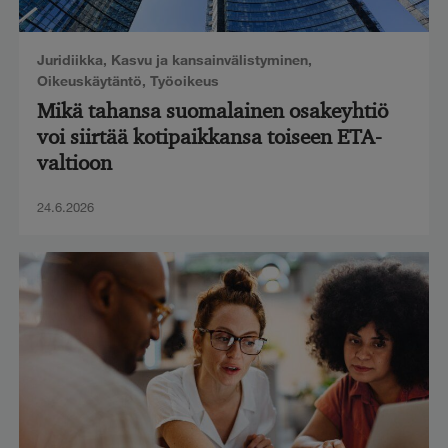
Juridiikka
,
Kasvu ja kansainvälistyminen
,
Oikeuskäytäntö
,
Työoikeus
Mikä tahansa suomalainen osakeyhtiö
voi siirtää kotipaikkansa toiseen ETA-
valtioon
24.6.2026