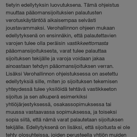
tietyin edellytyksin luovutuksena. Tämä ohjeistus
muuttaa pääomansijoituksien palautusten
verotuskäytäntöä aikaisempaa selvästi
joustavammaksi. Verohallinnon ohjeen mukaan
edellytyksenä on ensinnäkin, että palautettavien
varojen tulee olla peräisin
vastikkeettomasta
pääomansijoituksesta, varat tulee palauttaa
sijoituksen tekijälle ja varoja voidaan jakaa
ainoastaan tehdyn pääomansijoituksen verran.
Lisäksi Verohallinnon ohjeistuksessa on asetettu
edellytyksiä sille, miten jo sijoituksen tekemisen
yhteydessä tulee yksilöidä tehtävä vastikkeeton
sijoitus ja sen alkuperä esimerkiksi
yhtiöjärjestyksessä, osakassopimuksessa tai
muussa vastaavassa sopimuksessa, ja toiseksi
sopia siitä, että nämä varat palautetaan sijoituksen
tekijälle. Edellytyksenä on lisäksi, että sijoitusta ei ole
tehty olosuhteissa, joiden perusteella yhtiön muiden