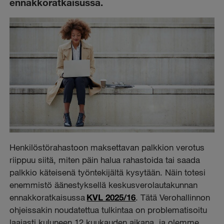
ennakkoratkaisussa.
Henkilöstörahastoon maksettavan palkkion verotus
riippuu siitä, miten päin halua rahastoida tai saada
palkkio käteisenä työntekijältä kysytään. Näin totesi
enemmistö äänestyksellä keskusverolautakunnan
ennakkoratkaisussa
KVL 2025/16
. Tätä Verohallinnon
ohjeissakin noudatettua tulkintaa on problematisoitu
laajasti kuluneen 12 kuukauden aikana, ja olemme