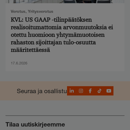
Verotus
,
Yritysverotus
KVL: US GAAP -tilinpäätöksen
realisoitumattomia arvonmuutoksia ei
otettu huomioon yhtymämuotoisen
rahaston sijoittajan tulo-osuutta
määritettäessä
17.6.2026
LinkedIn
Instagram
Facebook
TikTok
YouTube
Seuraa ja osallistu
Tilaa uutiskirjeemme