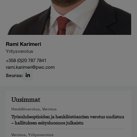
Rami Karimeri
Yritysverotus
+358 (0)20 787 7841
rami.karimeri@pwc.com
Seuraa:
LinkedIn
Uusimmat
Henkilöverotus
,
Verotus
Työsuhdeoptioiden ja henkilöstöantien verotus uudistuu
– hallituksen esitysluonnos julkaistu
Verotus
,
Yritysverotus