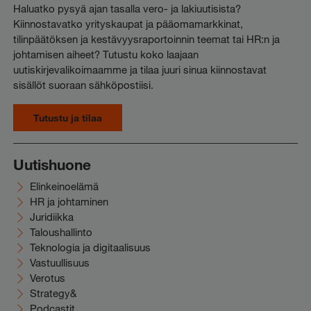
Haluatko pysyä ajan tasalla vero- ja lakiuutisista?
Kiinnostavatko yrityskaupat ja pääomamarkkinat,
tilinpäätöksen ja kestävyysraportoinnin teemat tai HR:n ja
johtamisen aiheet? Tutustu koko laajaan
uutiskirjevalikoimaamme ja tilaa juuri sinua kiinnostavat
sisällöt suoraan sähköpostiisi.
Tutustu ja tilaa
Uutishuone
Elinkeinoelämä
HR ja johtaminen
Juridiikka
Taloushallinto
Teknologia ja digitaalisuus
Vastuullisuus
Verotus
Strategy&
Podcastit