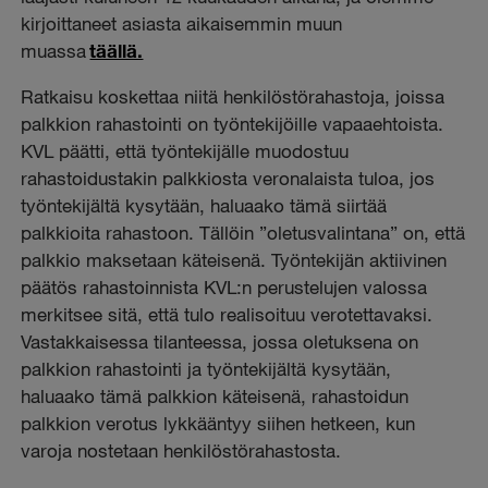
kirjoittaneet asiasta aikaisemmin muun
muassa
täällä.
Ratkaisu koskettaa niitä henkilöstörahastoja, joissa
palkkion rahastointi on työntekijöille vapaaehtoista.
KVL päätti, että työntekijälle muodostuu
rahastoidustakin palkkiosta veronalaista tuloa, jos
työntekijältä kysytään, haluaako tämä siirtää
palkkioita rahastoon. Tällöin ”oletusvalintana” on, että
palkkio maksetaan käteisenä. Työntekijän aktiivinen
päätös rahastoinnista KVL:n perustelujen valossa
merkitsee sitä, että tulo realisoituu verotettavaksi.
Vastakkaisessa tilanteessa, jossa oletuksena on
palkkion rahastointi ja työntekijältä kysytään,
haluaako tämä palkkion käteisenä, rahastoidun
palkkion verotus lykkääntyy siihen hetkeen, kun
varoja nostetaan henkilöstörahastosta.