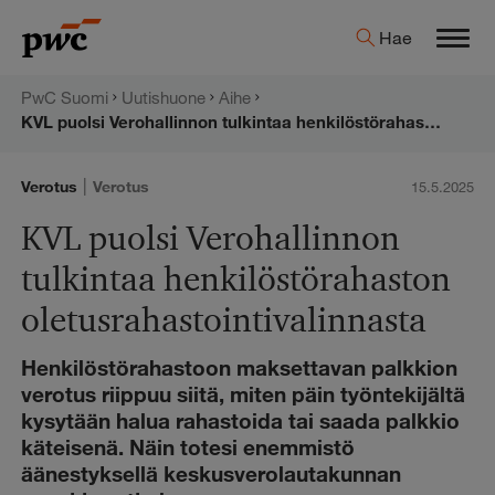
Hyppää
PwC:n
Hae
sisältöön
Men
uutishuone
PwC Suomi
Uutishuone
Aihe
KVL puolsi Verohallinnon tulkintaa henkilöstörahaston oletusrahastointivalinnasta
|
Verotus
Verotus
15.5.2025
KVL puolsi Verohallinnon
tulkintaa henkilöstörahaston
oletusrahastointivalinnasta
Henkilöstörahastoon maksettavan palkkion
verotus riippuu siitä, miten päin työntekijältä
kysytään halua rahastoida tai saada palkkio
käteisenä. Näin totesi enemmistö
äänestyksellä keskusverolautakunnan