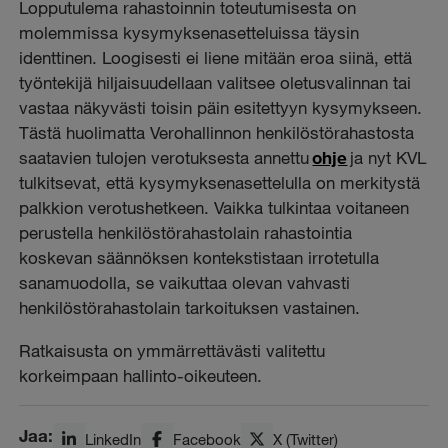
Lopputulema rahastoinnin toteutumisesta on
molemmissa kysymyksenasetteluissa täysin
identtinen. Loogisesti ei liene mitään eroa siinä, että
työntekijä hiljaisuudellaan valitsee oletusvalinnan tai
vastaa näkyvästi toisin päin esitettyyn kysymykseen.
Tästä huolimatta Verohallinnon henkilöstörahastosta
saatavien tulojen verotuksesta annettu
ohje
ja nyt KVL
tulkitsevat, että kysymyksenasettelulla on merkitystä
palkkion verotushetkeen. Vaikka tulkintaa voitaneen
perustella henkilöstörahastolain rahastointia
koskevan säännöksen kontekstistaan irrotetulla
sanamuodolla, se vaikuttaa olevan vahvasti
henkilöstörahastolain tarkoituksen vastainen.
Ratkaisusta on ymmärrettävästi valitettu
korkeimpaan hallinto-oikeuteen.
Jaa:
LinkedIn
Facebook
X (Twitter)