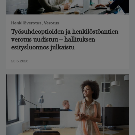
Henkilöverotus
,
Verotus
Työsuhdeoptioiden ja henkilöstöantien
verotus uudistuu – hallituksen
esitysluonnos julkaistu
23.6.2026