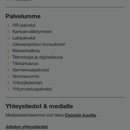
Palvelumme
HR-palvelut
Kansainvälistyminen
Lakipalvelut
Liikkeenjohdon konsultointi
Riskienhallinta
Teknologia ja digitaalisuus
Tilintarkastus
Varmennuspalvelut
Veroneuvonta
Yritysjärjestelyt
Yritysvastuupalvelut
Yhteystiedot & medialle
Mediatiedotteemme voit tilata
Cisionin kautta
.
Johdon yhteystiedot