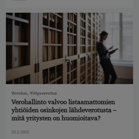
Verotus
,
Yritysverotus
Verohallinto valvoo listaamattomien
yhtiöiden osinkojen lähdeverotusta –
mitä yritysten on huomioitava?
25.2.2025