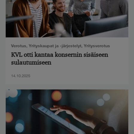
Verotus
,
Yrityskaupat ja -järjestelyt
,
Yritysverotus
KVL otti kantaa konsernin sisäiseen
sulautumiseen
14.10.2025