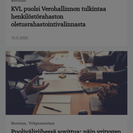
Verotus
KVL puolsi Verohallinnon tulkintaa
henkilöstörahaston
oletusrahastointivalinnasta
15.5.2025
Verotus
,
Yritysverotus
Puoliväliriihessä sovittua: näin yritysten