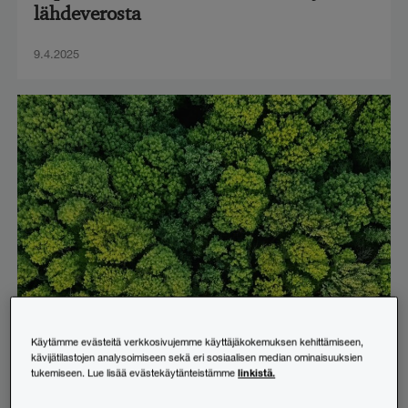
lähdeverosta
9.4.2025
Vastuullisuus
,
Verotus
,
Yritysverotus
Käytämme evästeitä verkkosivujemme käyttäjäkokemuksen kehittämiseen,
Euroopan komissio hyväksyi
kävijätilastojen analysoimiseen sekä eri sosiaalisen median ominaisuuksien
linkistä.
tukemiseen. Lue lisää evästekäytänteistämme
verohyvityksen suurille puhtaan
siirtymän investoinneille