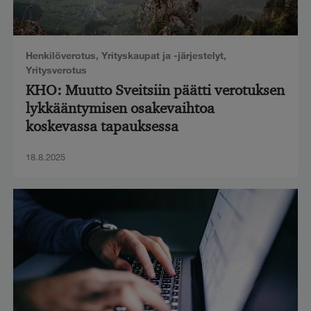
Henkilöverotus
,
Yrityskaupat ja -järjestelyt
,
Yritysverotus
KHO: Muutto Sveitsiin päätti verotuksen
lykkääntymisen osakevaihtoa
koskevassa tapauksessa
18.8.2025