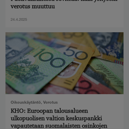
verotus muuttuu
24.4.2025
Oikeuskäytäntö
,
Verotus
KHO: Euroopan talousalueen
ulkopuolisen valtion keskuspankki
vapautetaan suomalaisten osinkojen