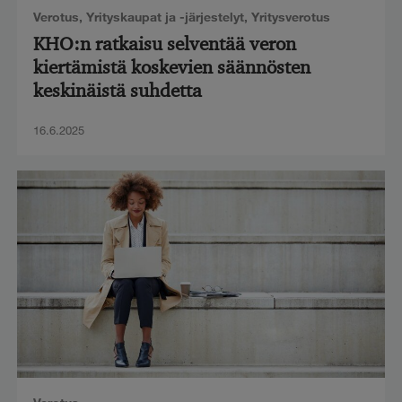
Verotus
,
Yrityskaupat ja -järjestelyt
,
Yritysverotus
KHO:n ratkaisu selventää veron
kiertämistä koskevien säännösten
keskinäistä suhdetta
16.6.2025