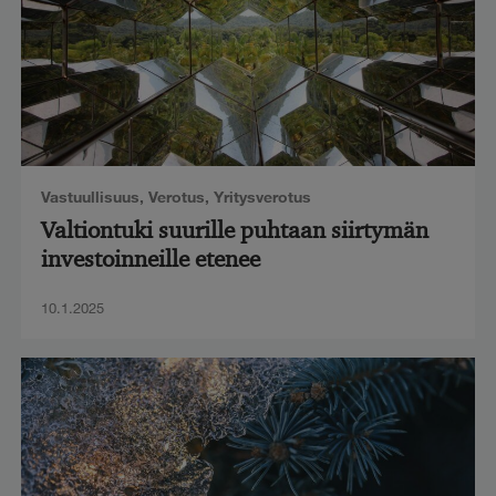
Vastuullisuus
,
Verotus
,
Yritysverotus
Valtiontuki suurille puhtaan siirtymän
investoinneille etenee
10.1.2025