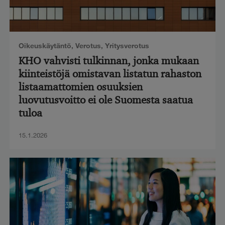
Oikeuskäytäntö
,
Verotus
,
Yritysverotus
KHO vahvisti tulkinnan, jonka mukaan
kiinteistöjä omistavan listatun rahaston
listaamattomien osuuksien
luovutusvoitto ei ole Suomesta saatua
tuloa
15.1.2026