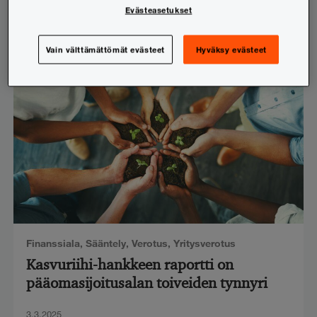
Evästeasetukset
14.3.2025
Vain välttämättömät evästeet
Hyväksy evästeet
Finanssiala
,
Sääntely
,
Verotus
,
Yritysverotus
Kasvuriihi-hankkeen raportti on
pääomasijoitusalan toiveiden tynnyri
3.3.2025