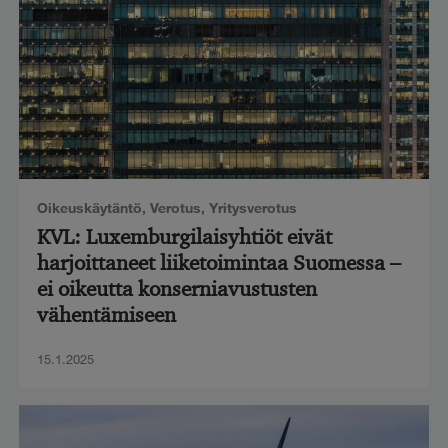
Oikeuskäytäntö
,
Verotus
,
Yritysverotus
KVL: Luxemburgilaisyhtiöt eivät
harjoittaneet liiketoimintaa Suomessa –
ei oikeutta konserniavustusten
vähentämiseen
15.1.2025