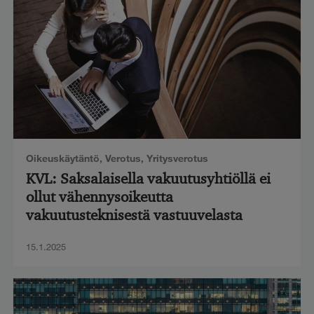
Oikeuskäytäntö
,
Verotus
,
Yritysverotus
KVL: Saksalaisella vakuutusyhtiöllä ei
ollut vähennysoikeutta
vakuutusteknisestä vastuuvelasta
15.1.2025