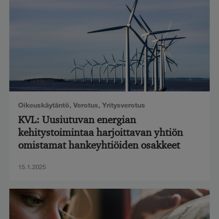
Oikeuskäytäntö
,
Verotus
,
Yritysverotus
KVL: Uusiutuvan energian
kehitystoimintaa harjoittavan yhtiön
omistamat hankeyhtiöiden osakkeet
15.1.2025