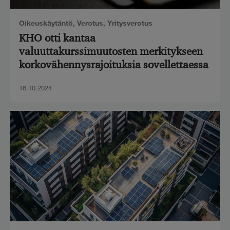
Oikeuskäytäntö
,
Verotus
,
Yritysverotus
KHO otti kantaa
valuuttakurssimuutosten merkitykseen
korkovähennysrajoituksia sovellettaessa
16.10.2024