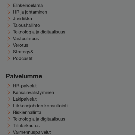
Elinkeinoelämä
HR ja johtaminen
Juridiikka
Taloushallinto
Teknologia ja digitaalisuus
Vastuullisuus
Verotus
Strategy&
Podcastit
Palvelumme
HR-palvelut
Kansainvälistyminen
Lakipalvelut
Liikkeenjohdon konsultointi
Riskienhallinta
Teknologia ja digitaalisuus
Tilintarkastus
Varmennuspalvelut