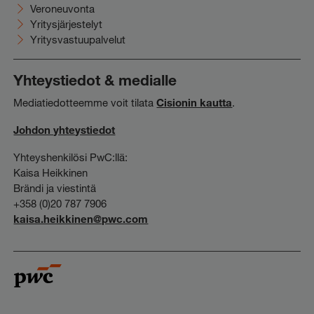
Veroneuvonta
Yritysjärjestelyt
Yritysvastuupalvelut
Yhteystiedot & medialle
Mediatiedotteemme voit tilata
Cisionin kautta
.
Johdon yhteystiedot
Yhteyshenkilösi PwC:llä:
Kaisa Heikkinen
Brändi ja viestintä
+358 (0)20 787 7906
kaisa.heikkinen@pwc.com