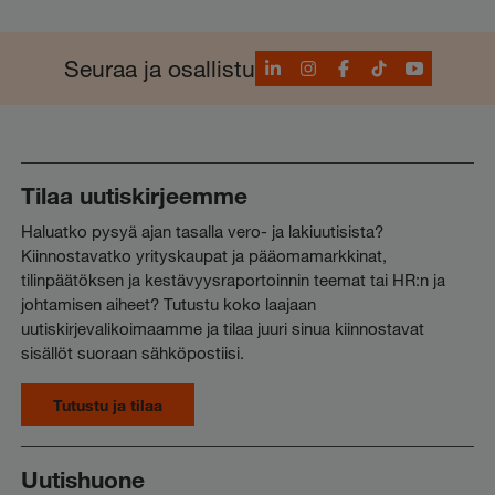
LinkedIn
Instagram
Facebook
TikTok
YouTube
Seuraa ja osallistu
Tilaa uutiskirjeemme
Haluatko pysyä ajan tasalla vero- ja lakiuutisista?
Kiinnostavatko yrityskaupat ja pääomamarkkinat,
tilinpäätöksen ja kestävyysraportoinnin teemat tai HR:n ja
johtamisen aiheet? Tutustu koko laajaan
uutiskirjevalikoimaamme ja tilaa juuri sinua kiinnostavat
sisällöt suoraan sähköpostiisi.
Tutustu ja tilaa
Uutishuone