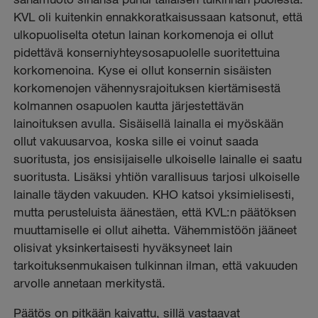
KVL oli kuitenkin ennakkoratkaisussaan katsonut, että
ulkopuoliselta otetun lainan korkomenoja ei ollut
pidettävä konserniyhteysosapuolelle suoritettuina
korkomenoina. Kyse ei ollut konsernin sisäisten
korkomenojen vähennysrajoituksen kiertämisestä
kolmannen osapuolen kautta järjestettävän
lainoituksen avulla. Sisäisellä lainalla ei myöskään
ollut vakuusarvoa, koska sille ei voinut saada
suoritusta, jos ensisijaiselle ulkoiselle lainalle ei saatu
suoritusta. Lisäksi yhtiön varallisuus tarjosi ulkoiselle
lainalle täyden vakuuden. KHO katsoi yksimielisesti,
mutta perusteluista äänestäen, että KVL:n päätöksen
muuttamiselle ei ollut aihetta. Vähemmistöön jääneet
olisivat yksinkertaisesti hyväksyneet lain
tarkoituksenmukaisen tulkinnan ilman, että vakuuden
arvolle annetaan merkitystä.
Päätös on pitkään kaivattu, sillä vastaavat