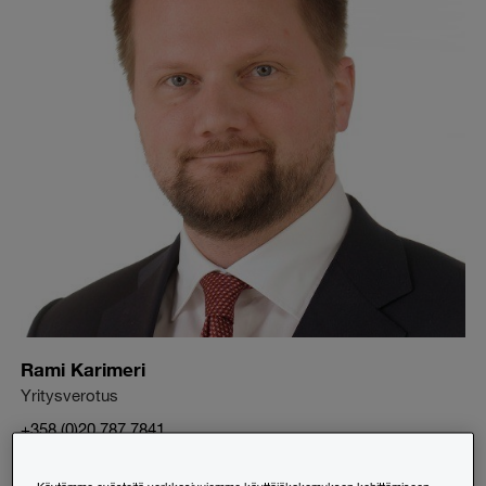
Rami Karimeri
Yritysverotus
+358 (0)20 787 7841
rami.karimeri@pwc.com
Seuraa: