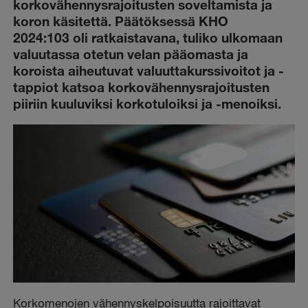
korkovähennysrajoitusten soveltamista ja
koron käsitettä. Päätöksessä KHO
2024:103 oli ratkaistavana, tuliko ulkomaan
valuutassa otetun velan pääomasta ja
koroista aiheutuvat valuuttakurssivoitot ja -
tappiot katsoa korkovähennysrajoitusten
piiriin kuuluviksi korkotuloiksi ja -menoiksi.
Korkomenojen vähennyskelpoisuutta rajoittavat