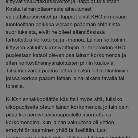
liittyvät valuuttakurssivoitot ja -tappiot toisistaan.
Koska lainan pääomasta aiheutuneet
valuuttakurssivoitot ja -tappiot eivät KHO:n mukaan
luonteeltaan poikkea vieraan pääoman ehtoisista
suorituksista, eivät ne olleet säännöksissä
tarkoitettua korkotuloa ja -menoa. Lainan korkoihin
liittyvien valuuttakurssivoittojen ja -tappioiden KHO
puolestaan katsoi olevan osa lainan korkomenoa ja
siten korkovähennysrajoitusten piiriin kuuluvia.
Tulkinnanvaraa päätös jättää ainakin niihin tilanteisiin,
joissa korkoa pääomitetaan laina-aikana tavalla tai
toisella.
KHO:n ennakkopäätös käsitteli myös sitä, tulisiko
ulkopuoliselta otetun lainan korkomenoja joltain osin
pitää konserniyhteysosapuolelle suoritettuina
korkomenoina, kun lainan vakuutena oli yhtiön
emoyhtiön saaminen yhtiöltä itseltään. Lain
sanamuoto sinänsä puhui tällaisen tulkinnan puolesta.