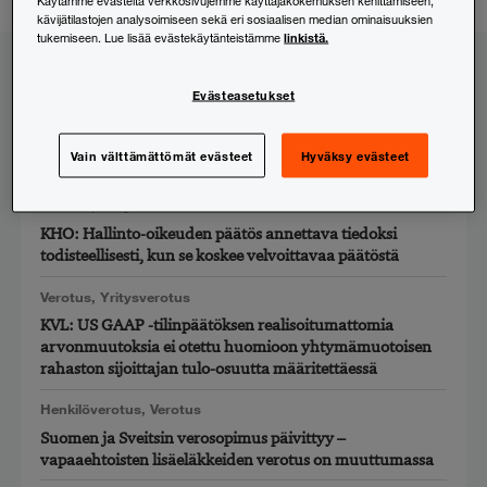
Käytämme evästeitä verkkosivujemme käyttäjäkokemuksen kehittämiseen,
kävijätilastojen analysoimiseen sekä eri sosiaalisen median ominaisuuksien
LinkedIn
linkistä.
tukemiseen. Lue lisää evästekäytänteistämme
Uusimmat
Evästeasetukset
Henkilöverotus
,
Verotus
Työsuhdeoptioiden ja henkilöstöantien verotus uudistuu
Vain välttämättömät evästeet
Hyväksy evästeet
– hallituksen esitysluonnos julkaistu
Verotus
,
Yritysverotus
KHO: Hallinto-oikeuden päätös annettava tiedoksi
todisteellisesti, kun se koskee velvoittavaa päätöstä
Verotus
,
Yritysverotus
KVL: US GAAP -tilinpäätöksen realisoitumattomia
arvonmuutoksia ei otettu huomioon yhtymämuotoisen
rahaston sijoittajan tulo-osuutta määritettäessä
Henkilöverotus
,
Verotus
Suomen ja Sveitsin verosopimus päivittyy –
vapaaehtoisten lisäeläkkeiden verotus on muuttumassa