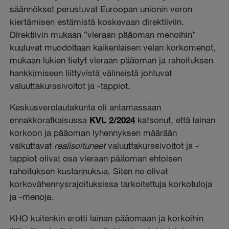
säännökset perustuvat Euroopan unionin veron
kiertämisen estämistä koskevaan direktiiviin.
Direktiivin mukaan ”vieraan pääoman menoihin”
kuuluvat muodoltaan kaikenlaisen velan korkomenot,
mukaan lukien tietyt vieraan pääoman ja rahoituksen
hankkimiseen liittyvistä välineistä johtuvat
valuuttakurssivoitot ja -tappiot.
Keskusverolautakunta oli antamassaan
ennakkoratkaisussa
KVL 2/2024
katsonut, että lainan
korkoon ja pääoman lyhennyksen määrään
vaikuttavat
realisoituneet
valuuttakurssivoitot ja -
tappiot olivat osa vieraan pääoman ehtoisen
rahoituksen kustannuksia. Siten ne olivat
korkovähennysrajoituksissa tarkoitettuja korkotuloja
ja -menoja.
KHO kuitenkin erotti lainan pääomaan ja korkoihin