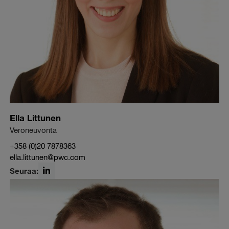
Ella Littunen
Veroneuvonta
+358 (0)20 7878363
ella.littunen@pwc.com
Seuraa:
LinkedIn