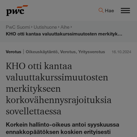
Hyppää
PwC:n
Hae
sisältöön
Men
uutishuone
PwC Suomi
Uutishuone
Aihe
KHO otti kantaa valuuttakurssimuutosten merkitykseen korkovähennysrajoituksia sovellettaessa
|
Verotus
Oikeuskäytäntö
,
Verotus
,
Yritysverotus
16.10.2024
KHO otti kantaa
valuuttakurssimuutosten
merkitykseen
korkovähennysrajoituksia
sovellettaessa
Korkein hallinto-oikeus antoi syyskuussa
ennakkopäätöksen koskien erityisesti