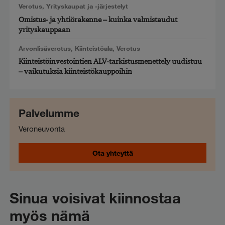
Verotus
,
Yrityskaupat ja -järjestelyt
Omistus- ja yhtiörakenne – kuinka valmistaudut
yrityskauppaan
Arvonlisäverotus
,
Kiinteistöala
,
Verotus
Kiinteistöinvestointien ALV-tarkistusmenettely uudistuu
– vaikutuksia kiinteistökauppoihin
Palvelumme
Veroneuvonta
Ota yhteyttä
Sinua voisivat kiinnostaa
myös nämä