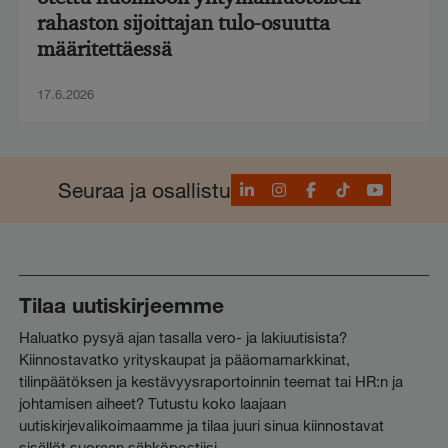
rahaston sijoittajan tulo-osuutta
määritettäessä
17.6.2026
LinkedIn
Instagram
Facebook
TikTok
YouTube
Seuraa ja osallistu
Tilaa uutiskirjeemme
Haluatko pysyä ajan tasalla vero- ja lakiuutisista?
Kiinnostavatko yrityskaupat ja pääomamarkkinat,
tilinpäätöksen ja kestävyysraportoinnin teemat tai HR:n ja
johtamisen aiheet? Tutustu koko laajaan
uutiskirjevalikoimaamme ja tilaa juuri sinua kiinnostavat
sisällöt suoraan sähköpostiisi.