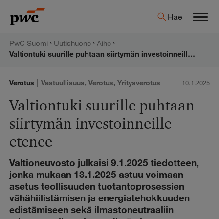
Hyppää
PwC:n
Hae
sisältöön
Men
uutishuone
PwC Suomi
Uutishuone
Aihe
Valtiontuki suurille puhtaan siirtymän investoinneille etenee
|
Verotus
Vastuullisuus
,
Verotus
,
Yritysverotus
10.1.2025
Valtiontuki suurille puhtaan
siirtymän investoinneille
etenee
Valtioneuvosto julkaisi 9.1.2025 tiedotteen,
jonka mukaan 13.1.2025 astuu voimaan
asetus teollisuuden tuotantoprosessien
vähähiilistämisen ja energiatehokkuuden
edistämiseen sekä ilmastoneutraaliin