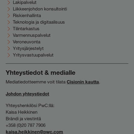
Lakipalvelut
Liikkeenjohdon konsultointi
Riskienhallinta
Teknologia ja digitaalisuus
Tilintarkastus
Varmennuspalvelut
Veroneuvonta
Yritysjärjestelyt
Yritysvastuupalvelut
Yhteystiedot & medialle
Mediatiedotteemme voit tilata
Cisionin kautta
.
Johdon yhteystiedot
Yhteyshenkilösi PwC:llä:
Kaisa Heikkinen
Brändi ja viestintä
+358 (0)20 787 7906
kaisa.heikkinen@pwc.com