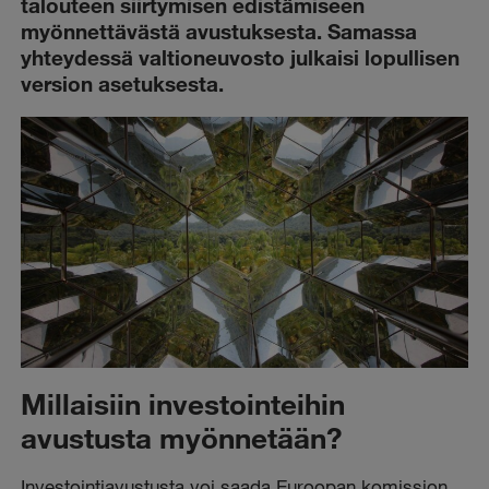
talouteen siirtymisen edistämiseen
myönnettävästä avustuksesta. Samassa
yhteydessä valtioneuvosto julkaisi lopullisen
version asetuksesta.
Millaisiin investointeihin
avustusta myönnetään?
Investointiavustusta voi saada Euroopan komission