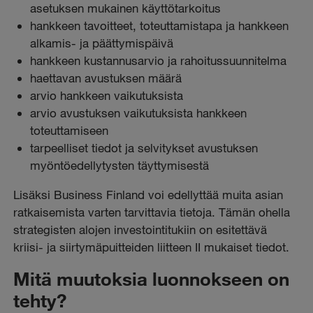
asetuksen mukainen käyttötarkoitus
hankkeen tavoitteet, toteuttamistapa ja hankkeen
alkamis- ja päättymispäivä
hankkeen kustannusarvio ja rahoitussuunnitelma
haettavan avustuksen määrä
arvio hankkeen vaikutuksista
arvio avustuksen vaikutuksista hankkeen
toteuttamiseen
tarpeelliset tiedot ja selvitykset avustuksen
myöntöedellytysten täyttymisestä
Lisäksi Business Finland voi edellyttää muita asian
ratkaisemista varten tarvittavia tietoja. Tämän ohella
strategisten alojen investointitukiin on esitettävä
kriisi- ja siirtymäpuitteiden liitteen II mukaiset tiedot.
Mitä muutoksia luonnokseen on
tehty?