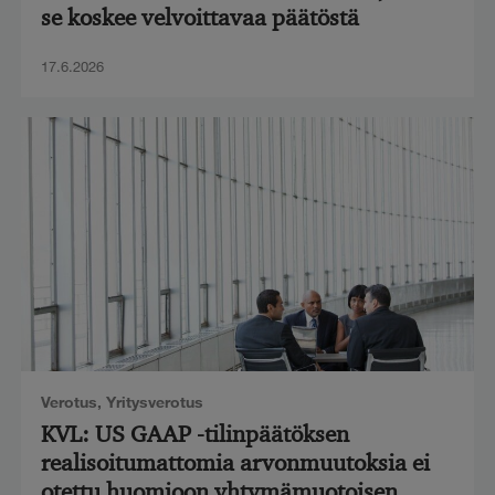
se koskee velvoittavaa päätöstä
17.6.2026
Verotus
,
Yritysverotus
KVL: US GAAP -tilinpäätöksen
realisoitumattomia arvonmuutoksia ei
otettu huomioon yhtymämuotoisen