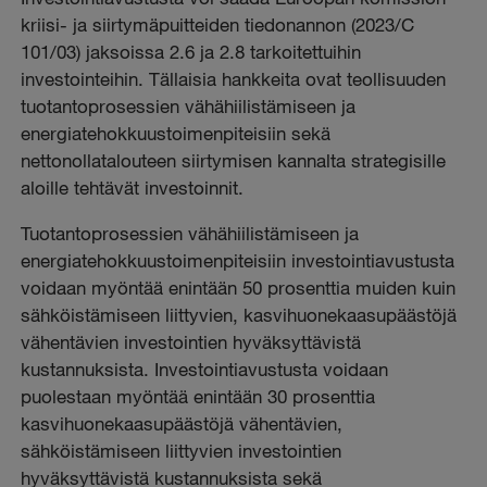
kriisi- ja siirtymäpuitteiden tiedonannon (2023/C
101/03) jaksoissa 2.6 ja 2.8 tarkoitettuihin
investointeihin. Tällaisia hankkeita ovat teollisuuden
tuotantoprosessien vähähiilistämiseen ja
energiatehokkuustoimenpiteisiin sekä
nettonollatalouteen siirtymisen kannalta strategisille
aloille tehtävät investoinnit.
Tuotantoprosessien vähähiilistämiseen ja
energiatehokkuustoimenpiteisiin investointiavustusta
voidaan myöntää enintään 50 prosenttia muiden kuin
sähköistämiseen liittyvien, kasvihuonekaasupäästöjä
vähentävien investointien hyväksyttävistä
kustannuksista. Investointiavustusta voidaan
puolestaan myöntää enintään 30 prosenttia
kasvihuonekaasupäästöjä vähentävien,
sähköistämiseen liittyvien investointien
hyväksyttävistä kustannuksista sekä