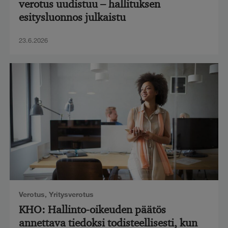
verotus uudistuu – hallituksen
esitysluonnos julkaistu
23.6.2026
Verotus
,
Yritysverotus
KHO: Hallinto-oikeuden päätös
annettava tiedoksi todisteellisesti, kun