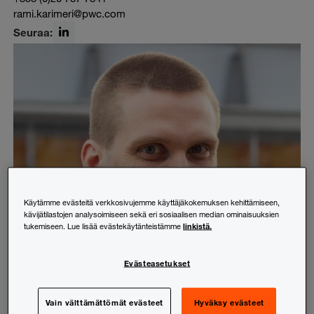
rami.karimeri@pwc.com
Seuraa:
LinkedIn
Käytämme evästeitä verkkosivujemme käyttäjäkokemuksen kehittämiseen,
kävijätilastojen analysoimiseen sekä eri sosiaalisen median ominaisuuksien
linkistä.
tukemiseen. Lue lisää evästekäytänteistämme
Evästeasetukset
Vain välttämättömät evästeet
Hyväksy evästeet