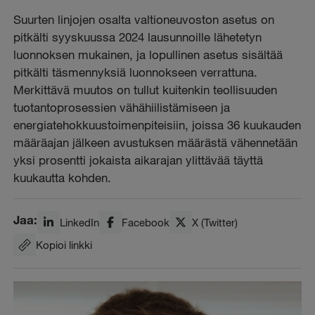
Suurten linjojen osalta valtioneuvoston asetus on
pitkälti syyskuussa 2024 lausunnoille lähetetyn
luonnoksen mukainen, ja lopullinen asetus sisältää
pitkälti täsmennyksiä luonnokseen verrattuna.
Merkittävä muutos on tullut kuitenkin teollisuuden
tuotantoprosessien vähähiilistämiseen ja
energiatehokkuustoimenpiteisiin, joissa 36 kuukauden
määräajan jälkeen avustuksen määrästä vähennetään
yksi prosentti jokaista aikarajan ylittävää täyttä
kuukautta kohden.
Jaa:
LinkedIn
Facebook
X (Twitter)
Kopioi linkki