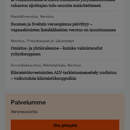
rahaston sijoittajan tulo-osuutta määritettäessä
Henkilöverotus
,
Verotus
Suomen ja Sveitsin verosopimus päivittyy –
vapaaehtoisten lisäeläkkeiden verotus on muuttumassa
Verotus
,
Yrityskaupat ja -järjestelyt
Omistus- ja yhtiörakenne – kuinka valmistaudut
yrityskauppaan
Arvonlisäverotus
,
Kiinteistöala
,
Verotus
Kiinteistöinvestointien ALV-tarkistusmenettely uudistuu
– vaikutuksia kiinteistökauppoihin
Palvelumme
Veroneuvonta
Ota yhteyttä