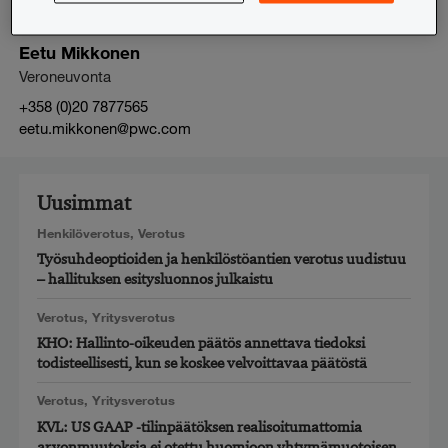
Eetu Mikkonen
Veroneuvonta
+358 (0)20 7877565
eetu.mikkonen@pwc.com
Uusimmat
Henkilöverotus
,
Verotus
Työsuhdeoptioiden ja henkilöstöantien verotus uudistuu
– hallituksen esitysluonnos julkaistu
Verotus
,
Yritysverotus
KHO: Hallinto-oikeuden päätös annettava tiedoksi
todisteellisesti, kun se koskee velvoittavaa päätöstä
Verotus
,
Yritysverotus
KVL: US GAAP -tilinpäätöksen realisoitumattomia
arvonmuutoksia ei otettu huomioon yhtymämuotoisen