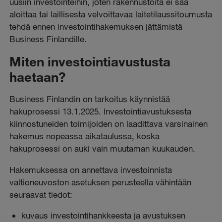
uusiin investointeihin, joten rakennustöitä ei saa
aloittaa tai laillisesta velvoittavaa laitetilaussitoumusta
tehdä ennen investointihakemuksen jättämistä
Business Finlandille.
Miten investointiavustusta
haetaan?
Business Finlandin on tarkoitus käynnistää
hakuprosessi 13.1.2025. Investointiavustuksesta
kiinnostuneiden toimijoiden on laadittava varsinainen
hakemus nopeassa aikataulussa, koska
hakuprosessi on auki vain muutaman kuukauden.
Hakemuksessa on annettava investoinnista
valtioneuvoston asetuksen perusteella vähintään
seuraavat tiedot:
kuvaus investointihankkeesta ja avustuksen