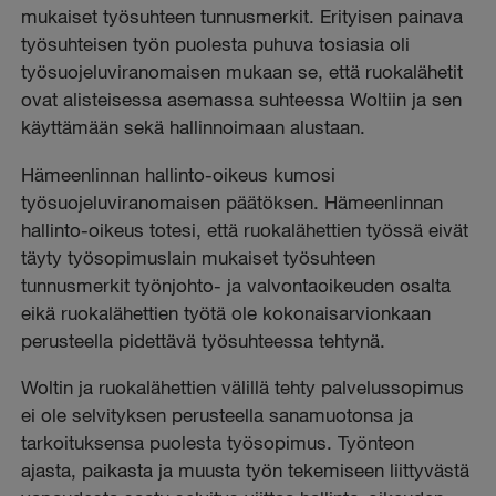
mukaiset työsuhteen tunnusmerkit. Erityisen painava
työsuhteisen työn puolesta puhuva tosiasia oli
työsuojeluviranomaisen mukaan se, että ruokalähetit
ovat alisteisessa asemassa suhteessa Woltiin ja sen
käyttämään sekä hallinnoimaan alustaan.
Hämeenlinnan hallinto-oikeus kumosi
työsuojeluviranomaisen päätöksen. Hämeenlinnan
hallinto-oikeus totesi, että ruokalähettien työssä eivät
täyty työsopimuslain mukaiset työsuhteen
tunnusmerkit työnjohto- ja valvontaoikeuden osalta
eikä ruokalähettien työtä ole kokonaisarvionkaan
perusteella pidettävä työsuhteessa tehtynä.
Woltin ja ruokalähettien välillä tehty palvelussopimus
ei ole selvityksen perusteella sanamuotonsa ja
tarkoituksensa puolesta työsopimus. Työnteon
ajasta, paikasta ja muusta työn tekemiseen liittyvästä