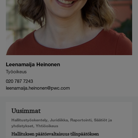
Leenamaija Heinonen
Työoikeus
020 787 7243
leenamaija.heinonen@pwc.com
Uusimmat
Hallitustyöskentely
,
Juridiikka
,
Raportointi
,
Säätiöt ja
yhdistykset
,
Yhtiöoikeus
Hallituksen päätösvaltaisuus tilinpäätöksen