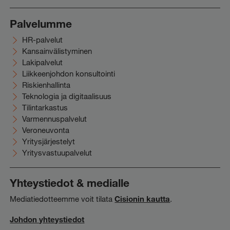
Palvelumme
HR-palvelut
Kansainvälistyminen
Lakipalvelut
Liikkeenjohdon konsultointi
Riskienhallinta
Teknologia ja digitaalisuus
Tilintarkastus
Varmennuspalvelut
Veroneuvonta
Yritysjärjestelyt
Yritysvastuupalvelut
Yhteystiedot & medialle
Mediatiedotteemme voit tilata
Cisionin kautta
.
Johdon yhteystiedot