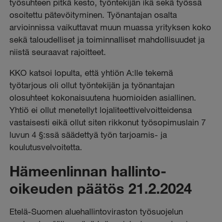
työsuhteen pitkä kesto, työntekijän ikä sekä työssä
osoitettu pätevöityminen. Työnantajan osalta
arvioinnissa vaikuttavat muun muassa yrityksen koko
sekä taloudelliset ja toiminnalliset mahdollisuudet ja
niistä seuraavat rajoitteet.
KKO katsoi lopulta, että yhtiön A:lle tekemä
työtarjous oli ollut työntekijän ja työnantajan
olosuhteet kokonaisuutena huomioiden asiallinen.
Yhtiö ei ollut menetellyt lojaliteettivelvoitteidensa
vastaisesti eikä ollut siten rikkonut työsopimuslain 7
luvun 4 §:ssä säädettyä työn tarjoamis- ja
koulutusvelvoitetta.
Hämeenlinnan hallinto-
oikeuden päätös 21.2.2024
Etelä-Suomen aluehallintoviraston työsuojelun