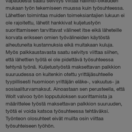
vapaudesta saatu selvitys viittaa hallinto-oikeuden
mukaan työn tekemiseen muussa kuin työsuhteessa.
Lähettien toimintaa muiden toimeksiantajien lukuun ei
ole rajoitettu, lähetit hankkivat kuljetustyön
suorittamiseen tarvittavat välineet itse eikä läheteille
korvata erikseen omien työvälineiden käytöstä
aiheutuneita kustannuksia eikä muitakaan kuluja.
Myös palkkaustavasta saatu selvitys viittaa siihen,
että lähettien työtä ei ole pidettävä työsuhteessa
tehtynä työnä. Kuljetustyöstä maksettavan palkkion
suuruudessa on kuitenkin otettu yrittäjäsuhteelle
tyypillisesti huomioon yrittäjän eläke-, vakuutus- ja
sosiaaliturvamaksut. Ainoastaan sen perusteella, että
Wolt valvoo työn lopputuloksen suorittamista ja
määrittelee työstä maksettavan palkkion suuruuden,
työtä ei voida katsoa työsuhteessa tehtäväksi.
Työnteon olosuhteet eivät muilta osin viittaa
työsuhteiseen työhön.