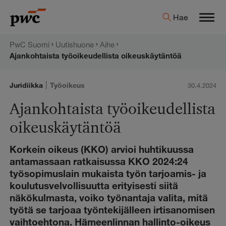
Hyppää
PwC:n
Hae
sisältöön
Men
uutishuone
PwC Suomi
Uutishuone
Aihe
Ajankohtaista työoikeudellista oikeuskäytäntöä
|
Juridiikka
Työoikeus
30.4.2024
Ajankohtaista työoikeudellista
oikeuskäytäntöä
Korkein oikeus (KKO) arvioi huhtikuussa
antamassaan ratkaisussa KKO 2024:24
työsopimuslain mukaista työn tarjoamis- ja
koulutusvelvollisuutta erityisesti siitä
näkökulmasta, voiko työnantaja valita, mitä
työtä se tarjoaa työntekijälleen irtisanomisen
vaihtoehtona. Hämeenlinnan hallinto-oikeus