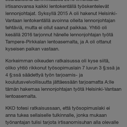
irtisanovansa kaikki lentokentällä työskentelevät
lennonjohtajat. Syksyllä 2015 A oli hakenut Helsinki-
Vantaan lentokentällä avoinna olleita lennonjohtajan
tehtäviä, mutta ei ollut saanut paikkaa. Yhtiö oli
kesällä 2016 tarjonnut hänelle lennonjohtajan työtä
Tampere-Pirkkalan lentoasemalta, ja A oli ottanut
kyseisen paikan vastaan.
Korkeimman oikeuden ratkaisussa oli kyse siitä,
oliko yhtiö rikkonut työsopimuslain 7 luvun 3 §:ssä ja
4 §:ssä säädettyä työn tarjoamis- ja
koulutusvelvollisuutta jättäessään tarjoamatta A:lle
tämän hakemaa lennonjohtajan työtä Helsinki-Vantaan
lentoasemalta.
KKO totesi ratkaisussaan, että työsopimuslaki ei
anna tukea sellaiselle tulkinnalle, jonka mukaan
työnantajan tulisi tarjota irtisanomisuhan alla olevalle