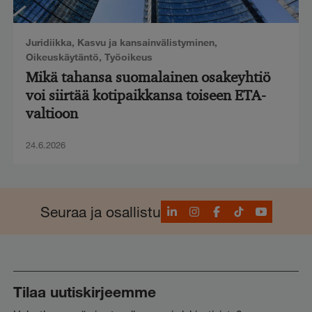
Juridiikka
,
Kasvu ja kansainvälistyminen
,
Oikeuskäytäntö
,
Työoikeus
Mikä tahansa suomalainen osakeyhtiö
voi siirtää kotipaikkansa toiseen ETA-
valtioon
24.6.2026
LinkedIn
Instagram
Facebook
TikTok
YouTube
Seuraa ja osallistu
Tilaa uutiskirjeemme