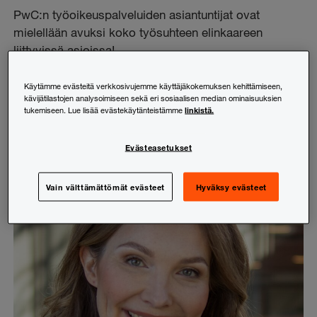
PwC:n työoikeuspalveluiden asiantuntijat ovat
mielellään avuksi koko työsuhteen elinkaareen
liittyvissä asioissa!
Käytämme evästeitä verkkosivujemme käyttäjäkokemuksen kehittämiseen,
Jaa:
LinkedIn
Facebook
X (Twitter)
kävijätilastojen analysoimiseen sekä eri sosiaalisen median ominaisuuksien
linkistä.
tukemiseen. Lue lisää evästekäytänteistämme
Kopioi linkki
Evästeasetukset
Vain välttämättömät evästeet
Hyväksy evästeet