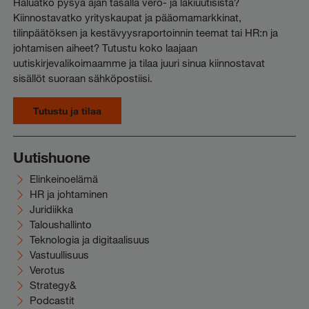
Haluatko pysyä ajan tasalla vero- ja lakiuutisista?
Kiinnostavatko yrityskaupat ja pääomamarkkinat,
tilinpäätöksen ja kestävyysraportoinnin teemat tai HR:n ja
johtamisen aiheet? Tutustu koko laajaan
uutiskirjevalikoimaamme ja tilaa juuri sinua kiinnostavat
sisällöt suoraan sähköpostiisi.
Tutustu ja tilaa
Uutishuone
Elinkeinoelämä
HR ja johtaminen
Juridiikka
Taloushallinto
Teknologia ja digitaalisuus
Vastuullisuus
Verotus
Strategy&
Podcastit