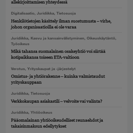
allekirjoittamisen yhteydessä
Digitalisaatio
,
Juridiikka
,
Tietosuoja
Henkilötietojen käsittely ilman suostumusta – virhe,
johon organisaatioilla ei ole varaa
Juridiikka
,
Kasvu ja kansainvälistyminen
,
Oikeuskäytäntö
,
Työoikeus
Mikä tahansa suomalainen osakeyhtiö voi siirtää
kotipaikkansa toiseen ETA-valtioon
Verotus
,
Yrityskaupat ja -järjestelyt
Omistus- ja yhtiörakenne – kuinka valmistaudut
yrityskauppaan
Juridiikka
,
Tietosuoja
Verkkokaupan asiakastili – velvoite vai valinta?
Juridiikka
,
Yhtiöoikeus
Pääomalainan yhtiöoikeudelliset reunaehdot ja
takaisinmaksun edellytykset