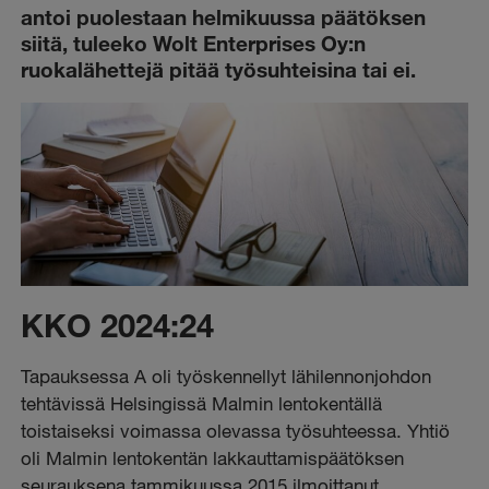
antoi puolestaan helmikuussa päätöksen
siitä, tuleeko Wolt Enterprises Oy:n
ruokalähettejä pitää työsuhteisina tai ei.
KKO 2024:24
Tapauksessa A oli työskennellyt lähilennonjohdon
tehtävissä Helsingissä Malmin lentokentällä
toistaiseksi voimassa olevassa työsuhteessa. Yhtiö
oli Malmin lentokentän lakkauttamispäätöksen
seurauksena tammikuussa 2015 ilmoittanut