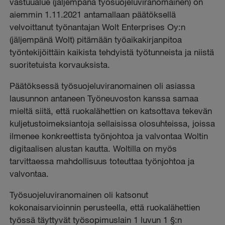
vastuualue (jäljempänä työsuojeluviranomainen) on
aiemmin 1.11.2021 antamallaan päätöksellä
velvoittanut työnantajan Wolt Enterprises Oy:n
(jäljempänä Wolt) pitämään työaikakirjanpitoa
työntekijöittäin kaikista tehdyistä työtunneista ja niistä
suoritetuista korvauksista.
Päätöksessä työsuojeluviranomainen oli asiassa
lausunnon antaneen Työneuvoston kanssa samaa
mieltä siitä, että ruokalähettien on katsottava tekevän
kuljetustoimeksiantoja sellaisissa olosuhteissa, joissa
ilmenee konkreettista työnjohtoa ja valvontaa Woltin
digitaalisen alustan kautta. Woltilla on myös
tarvittaessa mahdollisuus toteuttaa työnjohtoa ja
valvontaa.
Työsuojeluviranomainen oli katsonut
kokonaisarvioinnin perusteella, että ruokalähettien
työssä täyttyvät työsopimuslain 1 luvun 1 §:n