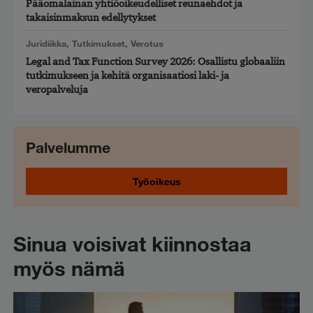
Pääomalainan yhtiöoikeudelliset reunaehdot ja
takaisinmaksun edellytykset
Juridiikka
,
Tutkimukset
,
Verotus
Legal and Tax Function Survey 2026: Osallistu globaaliin
tutkimukseen ja kehitä organisaatiosi laki- ja
veropalveluja
Palvelumme
Työoikeus
Sinua voisivat kiinnostaa
myös nämä