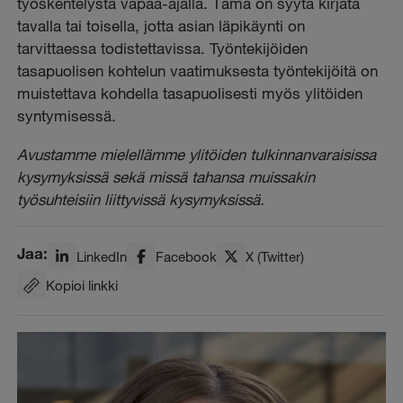
työskentelystä vapaa-ajalla. Tämä on syytä kirjata
tavalla tai toisella, jotta asian läpikäynti on
tarvittaessa todistettavissa. Työntekijöiden
tasapuolisen kohtelun vaatimuksesta työntekijöitä on
muistettava kohdella tasapuolisesti myös ylitöiden
syntymisessä.
Avustamme mielellämme ylitöiden tulkinnanvaraisissa
kysymyksissä sekä missä tahansa muissakin
työsuhteisiin liittyvissä kysymyksissä.
Jaa:
LinkedIn
Facebook
X (Twitter)
Kopioi linkki