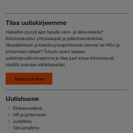
Tilaa uutiskirjeemme
Haluatko pysyä ajan tasalla vero- ja lakiuutisista?
Kiinnostavatko yrityskaupat ja pääomamarkkinat,
tilinpäätöksen ja kestävyysraportoinnin teemat tai HR:n ja
johtamisen aiheet? Tutustu koko laajaan
uutiskirjevalikoimaamme ja tilaa juuri sinua kiinnostavat
sisällöt suoraan sähköpostiisi.
Tutustu ja tilaa
Uutishuone
Elinkeinoelämä
HR ja johtaminen
Juridiikka
Taloushallinto