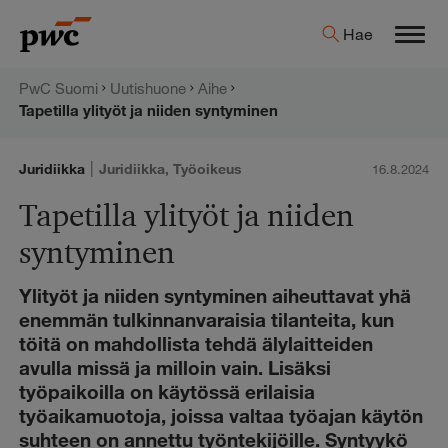
Hyppää
PwC:n
Hae
sisältöön
Men
uutishuone
PwC Suomi
Uutishuone
Aihe
Tapetilla ylityöt ja niiden syntyminen
|
Juridiikka
Juridiikka
,
Työoikeus
16.8.2024
Tapetilla ylityöt ja niiden
syntyminen
Ylityöt ja niiden syntyminen aiheuttavat yhä
enemmän tulkinnanvaraisia tilanteita, kun
töitä on mahdollista tehdä älylaitteiden
avulla missä ja milloin vain. Lisäksi
työpaikoilla on käytössä erilaisia
työaikamuotoja, joissa valtaa työajan käytön
suhteen on annettu työntekijöille. Syntyykö