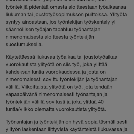
työntekijä pidentää omasta aloitteestaan työaikaansa
liukuman tai joustotyösopimuksen puitteissa. Ylityötä
syntyy ainoastaan, jos työntekijän työskentely yli
säännöllisen työajan tapahtuu työnantajan
nimenomaisesta aloitteesta työntekijän
suostumuksella.
Käytettäessä liukuvaa työaikaa tai joustotyöaikaa
vuorokautista ylityötä on siis työ, joka ylittää
kahdeksan tuntia vuorokaudessa ja josta on
nimenomaisesti sovittu työntekijän ja työnantajan
välillä. Viikoittaista ylityötä on työ, jota tehdään
vapaapäivänä nimenomaisesti työnantajan ja
työntekijän välillä sovitusti ja joka ylittää 40
tuntia/viikko olematta vuorokautista ylityötä.
Työnantajan ja työntekijän on hyvä sopia täsmällisesti
ylityön laskentaan liittyvistä käytänteistä liukuvassa ja