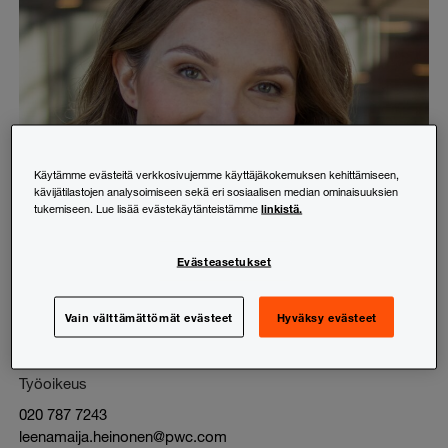
Käytämme evästeitä verkkosivujemme käyttäjäkokemuksen kehittämiseen,
kävijätilastojen analysoimiseen sekä eri sosiaalisen median ominaisuuksien
linkistä.
tukemiseen. Lue lisää evästekäytänteistämme
Evästeasetukset
Vain välttämättömät evästeet
Hyväksy evästeet
Leenamaija Heinonen
Työoikeus
020 787 7243
leenamaija.heinonen@pwc.com