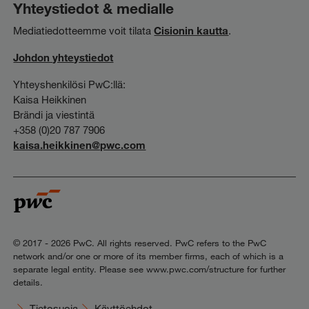
Yhteystiedot & medialle
Mediatiedotteemme voit tilata
Cisionin kautta
.
Johdon yhteystiedot
Yhteyshenkilösi PwC:llä:
Kaisa Heikkinen
Brändi ja viestintä
+358 (0)20 787 7906
kaisa.heikkinen@pwc.com
© 2017 - 2026 PwC. All rights reserved. PwC refers to the PwC
network and/or one or more of its member firms, each of which is a
separate legal entity. Please see www.pwc.com/structure for further
details.
Tietosuoja
Käyttöehdot