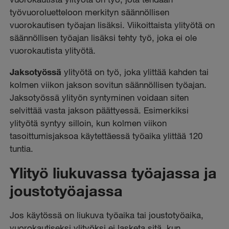
työvuoroluetteloon merkityn säännöllisen
vuorokautisen työajan lisäksi. Viikoittaista ylityötä on
säännöllisen työajan lisäksi tehty työ, joka ei ole
vuorokautista ylityötä.
Jaksotyössä
ylityötä on työ, joka ylittää kahden tai
kolmen viikon jakson sovitun säännöllisen työajan.
Jaksotyössä ylityön syntyminen voidaan siten
selvittää vasta jakson päättyessä. Esimerkiksi
ylityötä syntyy silloin, kun kolmen viikon
tasoittumisjaksoa käytettäessä työaika ylittää 120
tuntia.
Ylityö liukuvassa työajassa ja
joustotyöajassa
Jos käytössä on liukuva työaika tai joustotyöaika,
vuorokautiseksi ylityöksi ei lasketa sitä, kun