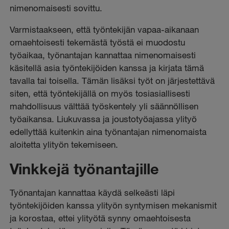
nimenomaisesti sovittu.
Varmistaakseen, että työntekijän vapaa-aikanaan
omaehtoisesti tekemästä työstä ei muodostu
työaikaa, työnantajan kannattaa nimenomaisesti
käsitellä asia työntekijöiden kanssa ja kirjata tämä
tavalla tai toisella. Tämän lisäksi työt on järjestettävä
siten, että työntekijällä on myös tosiasiallisesti
mahdollisuus välttää työskentely yli säännöllisen
työaikansa. Liukuvassa ja joustotyöajassa ylityö
edellyttää kuitenkin aina työnantajan nimenomaista
aloitetta ylityön tekemiseen.
Vinkkejä työnantajille
Työnantajan kannattaa käydä selkeästi läpi
työntekijöiden kanssa ylityön syntymisen mekanismit
ja korostaa, ettei ylityötä synny omaehtoisesta