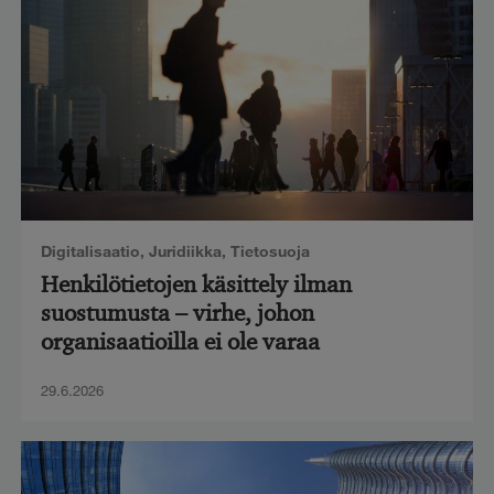
Digitalisaatio
,
Juridiikka
,
Tietosuoja
Henkilötietojen käsittely ilman
suostumusta – virhe, johon
organisaatioilla ei ole varaa
29.6.2026