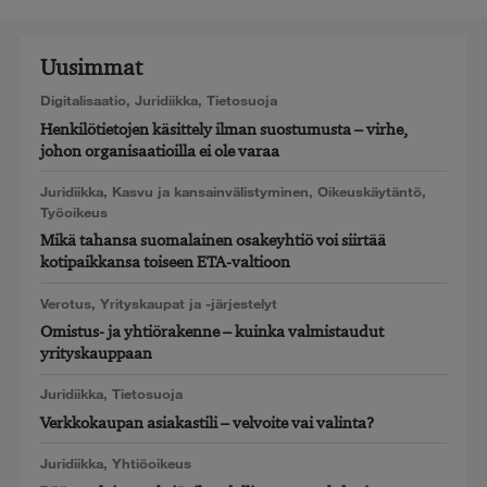
Uusimmat
Digitalisaatio
,
Juridiikka
,
Tietosuoja
Henkilötietojen käsittely ilman suostumusta – virhe,
johon organisaatioilla ei ole varaa
Juridiikka
,
Kasvu ja kansainvälistyminen
,
Oikeuskäytäntö
,
Työoikeus
Mikä tahansa suomalainen osakeyhtiö voi siirtää
kotipaikkansa toiseen ETA-valtioon
Verotus
,
Yrityskaupat ja -järjestelyt
Omistus- ja yhtiörakenne – kuinka valmistaudut
yrityskauppaan
Juridiikka
,
Tietosuoja
Verkkokaupan asiakastili – velvoite vai valinta?
Juridiikka
,
Yhtiöoikeus