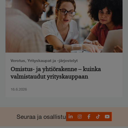
Verotus
,
Yrityskaupat ja -järjestelyt
Omistus- ja yhtiörakenne – kuinka
valmistaudut yrityskauppaan
16.6.2026
LinkedIn
Instagram
Facebook
TikTok
YouTube
Seuraa ja osallistu