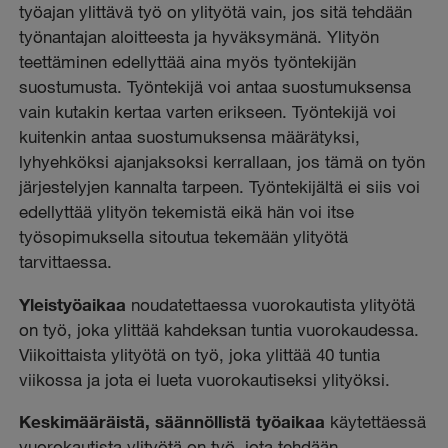
työajan ylittävä työ on ylityötä vain, jos sitä tehdään
työnantajan aloitteesta ja hyväksymänä. Ylityön
teettäminen edellyttää aina myös työntekijän
suostumusta. Työntekijä voi antaa suostumuksensa
vain kutakin kertaa varten erikseen. Työntekijä voi
kuitenkin antaa suostumuksensa määrätyksi,
lyhyehköksi ajanjaksoksi kerrallaan, jos tämä on työn
järjestelyjen kannalta tarpeen. Työntekijältä ei siis voi
edellyttää ylityön tekemistä eikä hän voi itse
työsopimuksella sitoutua tekemään ylityötä
tarvittaessa.
Yleistyöaikaa
noudatettaessa vuorokautista ylityötä
on työ, joka ylittää kahdeksan tuntia vuorokaudessa.
Viikoittaista ylityötä on työ, joka ylittää 40 tuntia
viikossa ja jota ei lueta vuorokautiseksi ylityöksi.
Keskimääräistä, säännöllistä työaikaa
käytettäessä
vuorokautista ylityötä on työ, jota tehdään