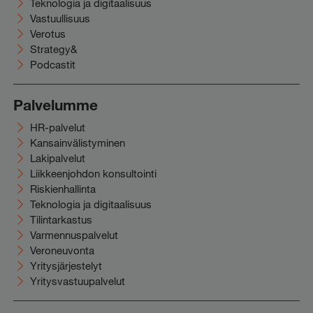
Teknologia ja digitaalisuus
Vastuullisuus
Verotus
Strategy&
Podcastit
Palvelumme
HR-palvelut
Kansainvälistyminen
Lakipalvelut
Liikkeenjohdon konsultointi
Riskienhallinta
Teknologia ja digitaalisuus
Tilintarkastus
Varmennuspalvelut
Veroneuvonta
Yritysjärjestelyt
Yritysvastuupalvelut