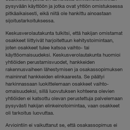
pysyvään käyttöön ja jotka ovat yhtiön omistuksessa
pitkäaikaisesti, eikä niitä ole hankittu ainoastaan
sijoitustarkoituksessa.
Keskusverolautakunta tulkitsi, että hakijan omistamat
osakkeet liittyivät harjoitettuun kehitystoimintaan,
joten osakkeet tulee katsoa vaihto- tai
käyttöomaisuudeksi. Keskusverolautakunta huomioi
yhtiöiden perustamisvuodet, hankkeiden
rakennusvaiheen lähestymisen ja osakassopimuksen
maininnat hankkeiden elinkaaresta. Se päätyi
harkinnassaan luokittelemaan osakkeet vaihto-
omaisuudeksi, sillä luovutuksen kohteena olevien
yhtiöiden ei katsottu olevan perustettuja palvelemaan
pysyvästi hakijan elinkeinotoimintaa, vaan osakkeet
oli tarkoitus luovuttaa.
Arviointiin ei vaikuttanut se, että osakassopimus ei