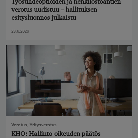
Työsuhdeoptioiden ja henkilöstöantien
verotus uudistuu – hallituksen
esitysluonnos julkaistu
23.6.2026
Verotus
,
Yritysverotus
KHO: Hallinto-oikeuden päätös