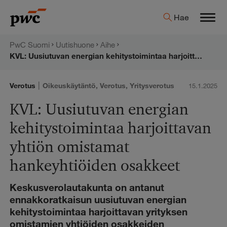
Hyppää
PwC:n
Hae
sisältöön
Men
uutishuone
PwC Suomi
Uutishuone
Aihe
KVL: Uusiutuvan energian kehitystoimintaa harjoittavan yhtiön omistamat hankeyhtiöiden osakkeet
|
Verotus
Oikeuskäytäntö
,
Verotus
,
Yritysverotus
15.1.2025
KVL: Uusiutuvan energian
kehitystoimintaa harjoittavan
yhtiön omistamat
hankeyhtiöiden osakkeet
Keskusverolautakunta on antanut
ennakkoratkaisun uusiutuvan energian
kehitystoimintaa harjoittavan yrityksen
omistamien yhtiöiden osakkeiden