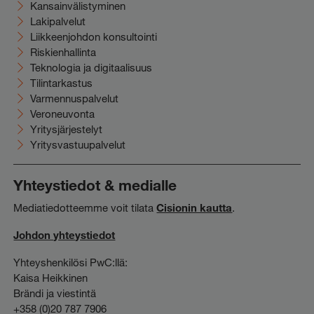
Kansainvälistyminen
Lakipalvelut
Liikkeenjohdon konsultointi
Riskienhallinta
Teknologia ja digitaalisuus
Tilintarkastus
Varmennuspalvelut
Veroneuvonta
Yritysjärjestelyt
Yritysvastuupalvelut
Yhteystiedot & medialle
Mediatiedotteemme voit tilata
Cisionin kautta
.
Johdon yhteystiedot
Yhteyshenkilösi PwC:llä:
Kaisa Heikkinen
Brändi ja viestintä
+358 (0)20 787 7906