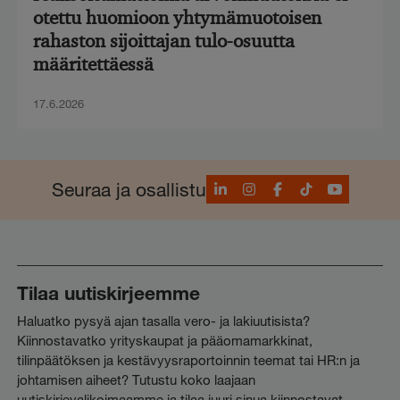
otettu huomioon yhtymämuotoisen
rahaston sijoittajan tulo-osuutta
määritettäessä
17.6.2026
LinkedIn
Instagram
Facebook
TikTok
YouTube
Seuraa ja osallistu
Tilaa uutiskirjeemme
Haluatko pysyä ajan tasalla vero- ja lakiuutisista?
Kiinnostavatko yrityskaupat ja pääomamarkkinat,
tilinpäätöksen ja kestävyysraportoinnin teemat tai HR:n ja
johtamisen aiheet? Tutustu koko laajaan
uutiskirjevalikoimaamme ja tilaa juuri sinua kiinnostavat