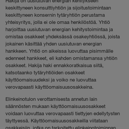
Hakija on uusiutuvan energian kehitykseen
keskittyneen konsulttiyhtiön ja sijoitustoimintaan
keskittyneen konsernin tytäryhtiön perustama
yhteisyritys, jolla ei ole omaa henkilöstöä. Yhtiö
harjoittaa uusiutuvan energian kehitystoimintaa ja
omistaa osakkeet yhdeksässä osakeyhtiössä, joista
jokainen käsittää yhden uusiutuvan energian
hankkeen. Yhtiö on aikeissa luovuttaa pisimmälle
edenneet hankkeet, eli kahden omistamansa yhtiön
osakkeet. Hakija haki ennakkoratkaisua siitä,
katsotaanko tytäryhtiöiden osakkeet
käyttöomaisuudeksi ja voiko ne luovuttaa
verovapaasti käyttöomaisuusosakkeina.
Elinkeinotulon verottamisesta annetun lain
säännösten mukaan käyttöomaisuusosakkeet
voidaan luovuttaa verovapaasti tiettyjen edellytysten
täyttyessä. Käyttöomaisuusosakkeilla viitataan
osakkeisiin, jotka on tarkoitettu elinkeinotoiminnan