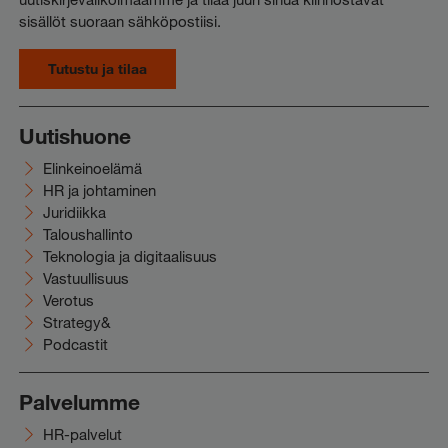
sisällöt suoraan sähköpostiisi.
Tutustu ja tilaa
Uutishuone
Elinkeinoelämä
HR ja johtaminen
Juridiikka
Taloushallinto
Teknologia ja digitaalisuus
Vastuullisuus
Verotus
Strategy&
Podcastit
Palvelumme
HR-palvelut