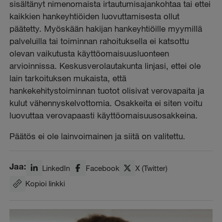
sisältänyt nimenomaista irtautumisajankohtaa tai ettei
kaikkien hankeyhtiöiden luovuttamisesta ollut
päätetty. Myöskään hakijan hankeyhtiöille myymillä
palveluilla tai toiminnan rahoituksella ei katsottu
olevan vaikutusta käyttöomaisuusluonteen
arvioinnissa. Keskusverolautakunta linjasi, ettei ole
lain tarkoituksen mukaista, että
hankekehitystoiminnan tuotot olisivat verovapaita ja
kulut vähennyskelvottomia. Osakkeita ei siten voitu
luovuttaa verovapaasti käyttöomaisuusosakkeina.
Päätös ei ole lainvoimainen ja siitä on valitettu.
Jaa:
LinkedIn
Facebook
X (Twitter)
Kopioi linkki