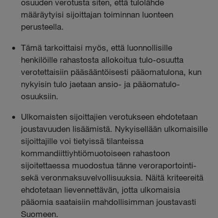
osuuden verotusta siten, että tulolähde
määräytyisi sijoittajan toiminnan luonteen
perusteella.
Tämä tarkoittaisi myös, että luonnollisille
henkilöille rahastosta allokoitua tulo-osuutta
verotettaisiin pääsääntöisesti pääomatulona, kun
nykyisin tulo jaetaan ansio- ja pääomatulo-
osuuksiin.
Ulkomaisten sijoittajien verotukseen ehdotetaan
joustavuuden lisäämistä. Nykyisellään ulkomaisille
sijoittajille voi tietyissä tilanteissa
kommandiittiyhtiömuotoiseen rahastoon
sijoitettaessa muodostua tänne veroraportointi-
sekä veronmaksuvelvollisuuksia. Näitä kriteereitä
ehdotetaan lievennettävän, jotta ulkomaisia
pääomia saataisiin mahdollisimman joustavasti
Suomeen.