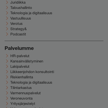
Juridiikka
Taloushallinto
Teknologia ja digitaalisuus
Vastuullisuus
Verotus
Strategy&
Podcastit
Palvelumme
HR-palvelut
Kansainvälistyminen
Lakipalvelut
Liikkeenjohdon konsultointi
Riskienhallinta
Teknologia ja digitaalisuus
Tilintarkastus
Varmennuspalvelut
Veroneuvonta
Yritysjärjestelyt