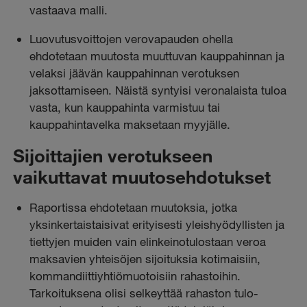
vastaava malli.
Luovutusvoittojen verovapauden ohella
ehdotetaan muutosta muuttuvan kauppahinnan ja
velaksi jäävän kauppahinnan verotuksen
jaksottamiseen. Näistä syntyisi veronalaista tuloa
vasta, kun kauppahinta varmistuu tai
kauppahintavelka maksetaan myyjälle.
Sijoittajien verotukseen
vaikuttavat muutosehdotukset
Raportissa ehdotetaan muutoksia, jotka
yksinkertaistaisivat erityisesti yleishyödyllisten ja
tiettyjen muiden vain elinkeinotulostaan veroa
maksavien yhteisöjen sijoituksia kotimaisiin,
kommandiittiyhtiömuotoisiin rahastoihin.
Tarkoituksena olisi selkeyttää rahaston tulo-