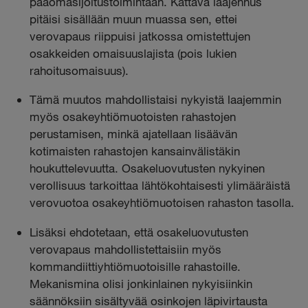
pääomasijoitustoimintaan. Kattava laajennus
pitäisi sisällään muun muassa sen, ettei
verovapaus riippuisi jatkossa omistettujen
osakkeiden omaisuuslajista (pois lukien
rahoitusomaisuus).
Tämä muutos mahdollistaisi nykyistä laajemmin
myös osakeyhtiömuotoisten rahastojen
perustamisen, minkä ajatellaan lisäävän
kotimaisten rahastojen kansainvälistäkin
houkuttelevuutta. Osakeluovutusten nykyinen
verollisuus tarkoittaa lähtökohtaisesti ylimääräistä
verovuotoa osakeyhtiömuotoisen rahaston tasolla.
Lisäksi ehdotetaan, että osakeluovutusten
verovapaus mahdollistettaisiin myös
kommandiittiyhtiömuotoisille rahastoille.
Mekanismina olisi jonkinlainen nykyisiinkin
säännöksiin sisältyvää osinkojen läpivirtausta