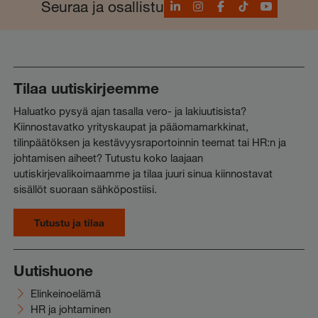
LinkedIn
Instagram
Facebook
TikTok
YouTube
Seuraa ja osallistu
Tilaa uutiskirjeemme
Haluatko pysyä ajan tasalla vero- ja lakiuutisista?
Kiinnostavatko yrityskaupat ja pääomamarkkinat,
tilinpäätöksen ja kestävyysraportoinnin teemat tai HR:n ja
johtamisen aiheet? Tutustu koko laajaan
uutiskirjevalikoimaamme ja tilaa juuri sinua kiinnostavat
sisällöt suoraan sähköpostiisi.
Tutustu ja tilaa
Uutishuone
Elinkeinoelämä
HR ja johtaminen