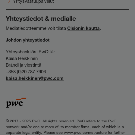
Yritysvastuupalvelut
Yhteystiedot & medialle
Mediatiedotteemme voit tilata
Cisionin kautta
.
Johdon yhteystiedot
Yhteyshenkilösi PwC:llä:
Kaisa Heikkinen
Brändi ja viestintä
+358 (0)20 787 7906
kaisa.heikkinen@pwc.com
© 2017 - 2026 PwC. All rights reserved. PwC refers to the PwC
network and/or one or more of its member firms, each of which is a
separate legal entity. Please see www.pwc.com/structure for further