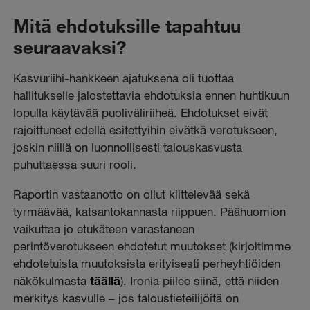
Mitä ehdotuksille tapahtuu
seuraavaksi?
Kasvuriihi-hankkeen ajatuksena oli tuottaa
hallitukselle jalostettavia ehdotuksia ennen huhtikuun
lopulla käytävää puoliväliriiheä. Ehdotukset eivät
rajoittuneet edellä esitettyihin eivätkä verotukseen,
joskin niillä on luonnollisesti talouskasvusta
puhuttaessa suuri rooli.
Raportin vastaanotto on ollut kiittelevää sekä
tyrmäävää, katsantokannasta riippuen. Päähuomion
vaikuttaa jo etukäteen varastaneen
perintöverotukseen ehdotetut muutokset (kirjoitimme
ehdotetuista muutoksista erityisesti perheyhtiöiden
näkökulmasta
täällä
). Ironia piilee siinä, että niiden
merkitys kasvulle – jos taloustieteilijöitä on