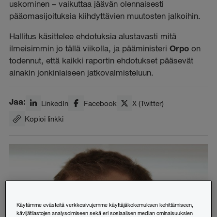
uskominen – vaikuttaa jäävän olennaisesti
pääomasijoituksia kiihdyttävien muutosten jalkoihin.
Hallitus käsittelee ehdotuksia alustavasti mitä
ilmeisimmin jo tällä viikolla, ja pääministeri
Orpo
on
todennut, että kaikki raportin ehdotukset pääsevät
ainakin jonkinlaiseen jatkovalmisteluun.
Jaa:
LinkedIn
Facebook
X (Twitter)
Kopioi linkki
Käytämme evästeitä verkkosivujemme käyttäjäkokemuksen kehittämiseen,
kävijätilastojen analysoimiseen sekä eri sosiaalisen median ominaisuuksien