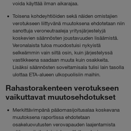
voida käyttää ilman aikarajaa.
Toisena kohdeyhtiöiden sekä näiden omistajien
verotukseen liittyvänä muutoksena ehdotetaan niin
sanottuja veroneutraaleja yritysjärjestelyjä
koskevien säännösten joustavuuden lisäämistä.
Veronalaista tuloa muodostuisi nykyistä
selkeämmin vain siltä osin, kuin järjestelyssä
vastikkeena saadaan muuta kuin osakkeita.
Lisäksi säännösten soveltamisala tulisi lain tasolla
ulottaa ETA-alueen ulkopuolisiin maihin.
Rahastorakenteen verotukseen
vaikuttavat muutosehdotukset
Merkittävimpänä pääomasijoitusalaa koskevana
muutoksena raportissa ehdotetaan
osakeluovutusten verovapauden laajentamista