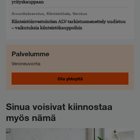
yrityskauppaan
Arvonlisäverotus
,
Kiinteistöala
,
Verotus
Kiinteistöinvestointien ALV-tarkistusmenettely uudistuu
– vaikutuksia kiinteistökauppoihin
Palvelumme
Veroneuvonta
Ota yhteyttä
Sinua voisivat kiinnostaa
myös nämä