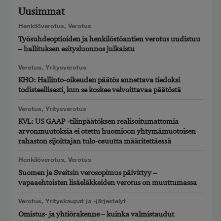
Uusimmat
Henkilöverotus
,
Verotus
Työsuhdeoptioiden ja henkilöstöantien verotus uudistuu
– hallituksen esitysluonnos julkaistu
Verotus
,
Yritysverotus
KHO: Hallinto-oikeuden päätös annettava tiedoksi
todisteellisesti, kun se koskee velvoittavaa päätöstä
Verotus
,
Yritysverotus
KVL: US GAAP -tilinpäätöksen realisoitumattomia
arvonmuutoksia ei otettu huomioon yhtymämuotoisen
rahaston sijoittajan tulo-osuutta määritettäessä
Henkilöverotus
,
Verotus
Suomen ja Sveitsin verosopimus päivittyy –
vapaaehtoisten lisäeläkkeiden verotus on muuttumassa
Verotus
,
Yrityskaupat ja -järjestelyt
Omistus- ja yhtiörakenne – kuinka valmistaudut