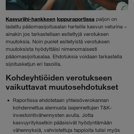
Kasvuriihi-hankkeen
loppuraportissa
paljon on
ladattu pääomasijoitusalan harteille kasvun veturina –
ainakin jos tarkastellaan esitettyjä verotuksen
muutoksia. Noin puolet esitetyistä verotuksen
muutoksista hyödyttäisi nimenomaisesti
pääomasijoitusalaa. Ehdotuksia voidaan tarkastella
sijoitusketjun eri tasoilla.
Kohdeyhtiöiden verotukseen
vaikuttavat muutosehdotukset
Raportissa ehdotetaan yhteisöverokannan
kohdennettua alennusta laajennettujen T&K-
investointivähennysten avulla. Jotta
kasvuyrityksetkin pääsisivät hyödyntämään
vähennyksiä, vahvistettuja tappioita tulisi myös