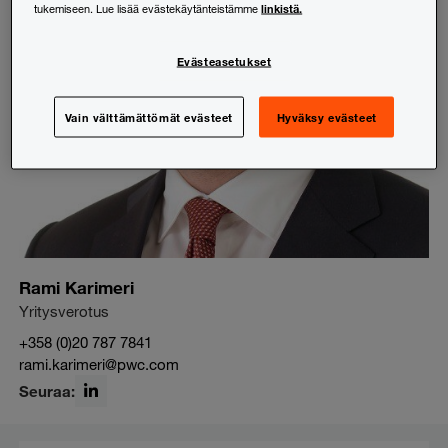
linkistä.
tukemiseen. Lue lisää evästekäytänteistämme
Evästeasetukset
Vain välttämättömät evästeet
Hyväksy evästeet
Rami Karimeri
Yritysverotus
+358 (0)20 787 7841
rami.karimeri@pwc.com
Seuraa:
LinkedIn