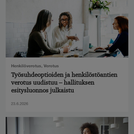
Henkilöverotus
,
Verotus
Työsuhdeoptioiden ja henkilöstöantien
verotus uudistuu – hallituksen
esitysluonnos julkaistu
23.6.2026