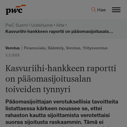
Hyppää
PwC:n
Hae
sisältöön
Men
uutishuone
PwC Suomi
Uutishuone
Aihe
Kasvuriihi-hankkeen raportti on pääomasijoitusalan toiveiden tynnyri
|
Verotus
Finanssiala
,
Sääntely
,
Verotus
,
Yritysverotus
3.3.2025
Kasvuriihi-hankkeen raportti
on pääomasijoitusalan
toiveiden tynnyri
Pääomasijoittajan verotuksellisia tavoitteita
listattaessa kärkeen noussee se, ettei
rahaston kautta sijoittamista verotettaisi
suoraa sijoitusta raskaammin. Tämä ei