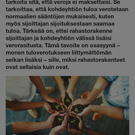
tarkoita sitä, että veroja ei maksettaisi. Se
tarkoittaa, että kohdeyhtiön tuloa verotetaan
normaalien sääntöjen mukaisesti, kuten
myös sijoittajan sijoituksestaan saamaa
tuloa. Tärkeää on, ettei rahastorakenne
sijoittajan ja kohdeyhtiön välissä lisäisi
verorasitusta. Tämä tavoite on osasyynä –
monen tuloverotukseen liittymättömän
seikan lisäksi – sille, miksi rahastorakenteet
ovat sellaisia kuin ovat.