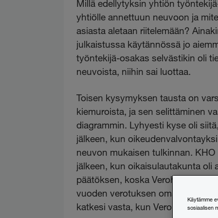
Millä edellytyksin yhtiön työntek
yhtiölle annettuun neuvoon ja mit
asiasta aletaan riitelemään? Aina
julkaistussa käytännössä jo aiemmi
työntekijä-osakas selvästikin oli t
neuvoista, niihin sai luottaa.
Toisen kysymyksen tausta on varsi
kiemuroista, ja sen selittäminen v
diagrammin. Lyhyesti kyse oli siit
jälkeen, kun oikeudenvalvontayks
neuvon mukaisen tulkinnan. KHO ka
jälkeen, kun oikaisulautakunta ol
päätöksen, koska Verohallinto oli 
vuoden verotuksen oman aiemman
Käytämme evä
katkesi vasta, kun Verohallinto sai
sosiaalisen 