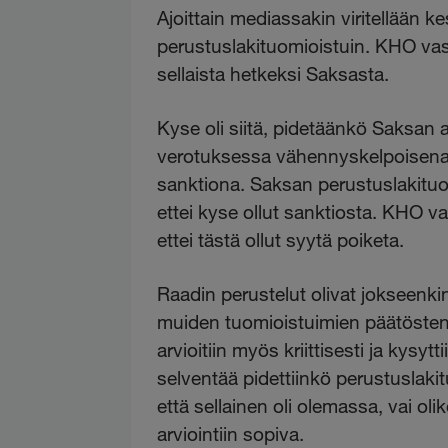
Ajoittain mediassakin viritellään k
perustuslakituomioistuin. KHO vast
sellaista hetkeksi Saksasta.
Kyse oli siitä, pidetäänkö Saksan
verotuksessa vähennyskelpoisena
sanktiona. Saksan perustuslakituo
ettei kyse ollut sanktiosta. KHO v
ettei tästä ollut syytä poiketa.
Raadin perustelut olivat jokseenkin
muiden tuomioistuimien päätösten
arvioitiin myös kriittisesti ja kysyt
selventää pidettiinkö perustuslakit
että sellainen oli olemassa, vai ol
arviointiin sopiva.