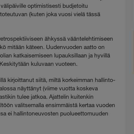
välipäiville optimistisesti budjetoitu
oteutuvan (kuten joka vuosi vielä tässä
 retrospektiiviseen ähkyssä vääntelehtimiseen
jäikö mitään käteen. Uudenvuoden aatto on
lian katkaisemiseen lupauksillaan ja hyvillä
lä. Keskitytään kuluvaan vuoteen.
 kirjoittanut siitä, miltä korkeimman hallinto-
valossa näyttänyt (viime vuotta koskeva
stikin tulee jatkoa. Ajattelin kuitenkin
ältöön valitsemalla ensimmäistä kertaa vuoden
assa ei hallintoneuvosten puolueettomuuden