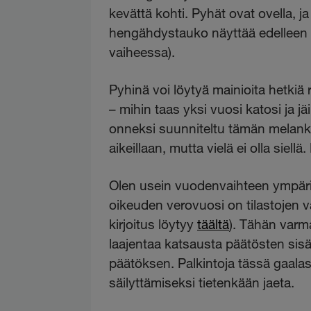
kevättä kohti. Pyhät ovat ovella, ja 
hengähdystauko näyttää edelleen t
vaiheessa).
Pyhinä voi löytyä mainioita hetkiä
–
mihin taas yksi vuosi katosi ja 
onneksi suunniteltu tämän melanko
aikeillaan, mutta vielä ei olla siel
Olen usein vuodenvaihteen ympärillä
oikeuden verovuosi on tilastojen 
kirjoitus löytyy
täältä
). Tähän varma
laajentaa katsausta päätösten sis
päätöksen. Palkintoja tässä gaal
säilyttämiseksi tietenkään jaeta.