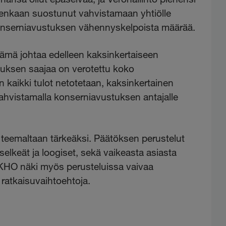
itenkaan suostunut vahvistamaan yhtiölle
konserniavustuksen vähennyskelpoista määrää.
 tämä johtaa edelleen kaksinkertaiseen
uksen saajaa on verotettu koko
kaikki tulot netotetaan, kaksinkertainen
 vahvistamalla konserniavustuksen antajalle
 teemaltaan tärkeäksi. Päätöksen perustelut
selkeät ja loogiset, sekä vaikeasta asiasta
. KHO näki myös perusteluissa vaivaa
ratkaisuvaihtoehtoja.