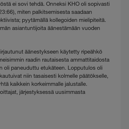
töstä ei sovi tehdä. Onneksi KHO oli sopivasti
3:66), miten palkitsemisesta saadaan
ktiivista; pyytämällä kollegoiden mielipiteitä.
hmän asiantuntijoita äänestämään vuoden
irjautunut äänestykseen käytetty ripeähkö
lmeisimmin raadin rautaisesta ammattitaidosta
ään oli paneuduttu etukäteen. Lopputulos oli
autuivat niin tasaisesti kolmelle päätökselle,
 yhtä kaikkein korkeimmalle jalustalle.
oittajat, järjestyksessä uusimmasta