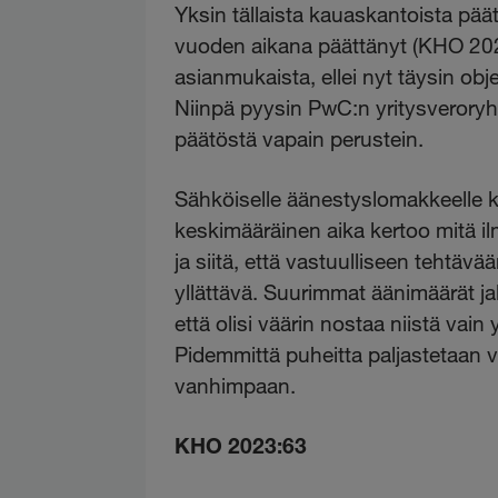
Yksin tällaista kauaskantoista pää
vuoden aikana päättänyt (KHO 202
asianmukaista, ellei nyt täysin obje
Niinpä pyysin PwC:n yritysverory
päätöstä vapain perustein.
Sähköiselle äänestyslomakkeelle k
keskimääräinen aika kertoo mitä i
ja siitä, että vastuulliseen tehtäv
yllättävä. Suurimmat äänimäärät jak
että olisi väärin nostaa niistä vain
Pidemmittä puheitta paljastetaan v
vanhimpaan.
KHO 2023:63