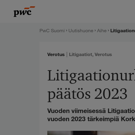
Hyppää
PwC:n
sisältöön
uutishuone
PwC Suomi
Uutishuone
Aihe
Litigaatio
|
Verotus
Litigaatiot
,
Verotus
Litigaationu
päätös 2023
Vuoden viimeisessä Litigaati
vuoden 2023 tärkeimpiä Kork