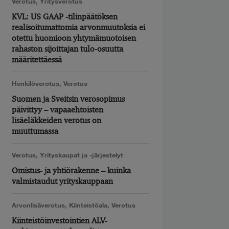
Verotus
,
Yritysverotus
KVL: US GAAP -tilinpäätöksen
realisoitumattomia arvonmuutoksia ei
otettu huomioon yhtymämuotoisen
rahaston sijoittajan tulo-osuutta
määritettäessä
Henkilöverotus
,
Verotus
Suomen ja Sveitsin verosopimus
päivittyy – vapaaehtoisten
lisäeläkkeiden verotus on
muuttumassa
Verotus
,
Yrityskaupat ja -järjestelyt
Omistus- ja yhtiörakenne – kuinka
valmistaudut yrityskauppaan
Arvonlisäverotus
,
Kiinteistöala
,
Verotus
Kiinteistöinvestointien ALV-