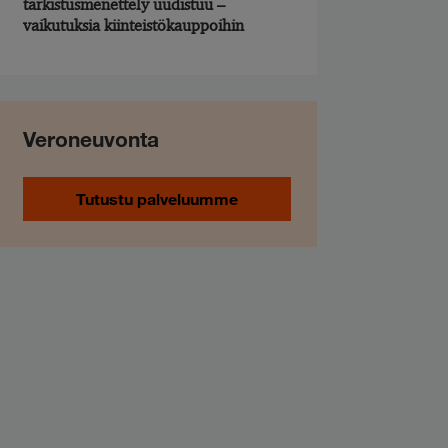
tarkistusmenettely uudistuu –
vaikutuksia kiinteistökauppoihin
Veroneuvonta
Tutustu palveluumme