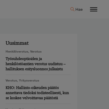
Hae
Menu
Uusimmat
Henkilöverotus
,
Verotus
Työsuhdeoptioiden ja
henkilöstöantien verotus uudistuu –
hallituksen esitysluonnos julkaistu
Verotus
,
Yritysverotus
KHO: Hallinto-oikeuden päätös
annettava tiedoksi todisteellisesti, kun
se koskee velvoittavaa päätöstä