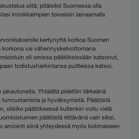
eskustelua siitä, pitäisikö Suomessa olla
asi innokkaimpien toiveisiin lainaamalla
 arvonlisäverolle kertynyttä korkoa Suomen
 korkona vai vähennyskelvottomana
mioistuin oli omissa päätöksissään katsonut,
apaan todistusharkintansa puitteissa katsoi,
 jakautuneita. Yhtäältä pidettiin tärkeänä
 tunnustamista ja hyväksymistä. Päätöstä
tiin, olisiko päätöksessä kuitenkin voitu vielä
uomioistuimen päätöstä riittävänä vain siksi,
iko arviointi siinä yhteydessä myös kotimaiseen