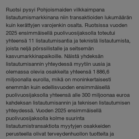
Ruotsi pysyi Pohjoismaiden vilkkaimpana
listautumismarkkinana niin transaktioiden lukumäärän
kuin kerättyjen varojenkin osalta. Ruotsissa vuoden
2025 ensimmäisellä puolivuosijaksolla toteutui
yhteensä 11 listautumisantia ja teknistä listautumista,
joista neljä pörssilistalle ja seitsemän
kasvumarkkinapaikoille. Näistä yhdeksän
listautumisannin yhteydessä myytiin uusia ja
olemassa olevia osakkeita yhteensä 1 886,6
miljoonalla eurolla, mikä on moninkertaisesti
enemmän kuin edellisvuoden ensimmäisellä
puolivuosijaksolla yhteensä alle 300 miljoonaa euroa
kahdeksan listautumisannin ja teknisen listautumisen
yhteydessä. Vuoden 2025 ensimmäisellä
puolivuosijaksolla kolme suurinta
listautumistransaktiota myytyjen osakkeiden
perusteella olivat terveydenhuollon tuotteita ja