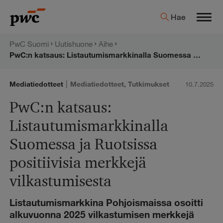
Hyppää
PwC:n
Hae
sisältöön
Men
uutishuone
PwC Suomi
Uutishuone
Aihe
PwC:n katsaus: Listautumismarkkinalla Suomessa ja Ruotsissa positiivisia merkkejä vilkastumisesta
|
Mediatiedotteet
Mediatiedotteet
,
Tutkimukset
10.7.2025
PwC:n katsaus:
Listautumismarkkinalla
Suomessa ja Ruotsissa
positiivisia merkkejä
vilkastumisesta
Listautumismarkkina Pohjoismaissa osoitti
alkuvuonna 2025 vilkastumisen merkkejä