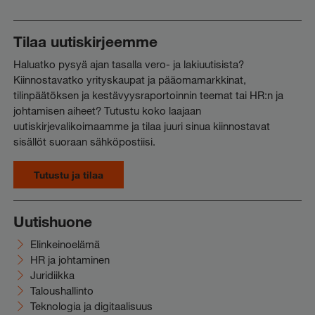
Tilaa uutiskirjeemme
Haluatko pysyä ajan tasalla vero- ja lakiuutisista?
Kiinnostavatko yrityskaupat ja pääomamarkkinat,
tilinpäätöksen ja kestävyysraportoinnin teemat tai HR:n ja
johtamisen aiheet? Tutustu koko laajaan
uutiskirjevalikoimaamme ja tilaa juuri sinua kiinnostavat
sisällöt suoraan sähköpostiisi.
Tutustu ja tilaa
Uutishuone
Elinkeinoelämä
HR ja johtaminen
Juridiikka
Taloushallinto
Teknologia ja digitaalisuus