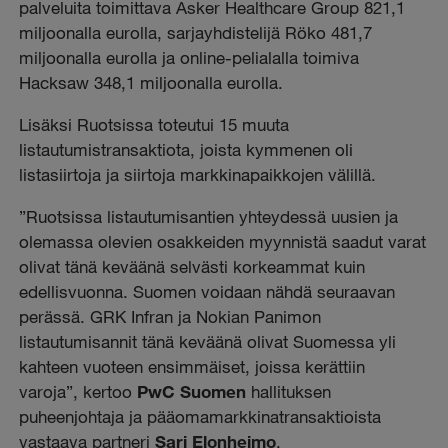
palveluita toimittava Asker Healthcare Group 821,1
miljoonalla eurolla, sarjayhdistelijä Röko 481,7
miljoonalla eurolla ja online-pelialalla toimiva
Hacksaw 348,1 miljoonalla eurolla.
Lisäksi Ruotsissa toteutui 15 muuta
listautumistransaktiota, joista kymmenen oli
listasiirtoja ja siirtoja markkinapaikkojen välillä.
”Ruotsissa listautumisantien yhteydessä uusien ja
olemassa olevien osakkeiden myynnistä saadut varat
olivat tänä keväänä selvästi korkeammat kuin
edellisvuonna. Suomen voidaan nähdä seuraavan
perässä. GRK Infran ja Nokian Panimon
listautumisannit tänä keväänä olivat Suomessa yli
kahteen vuoteen ensimmäiset, joissa kerättiin
varoja”, kertoo
PwC Suomen
hallituksen
puheenjohtaja ja pääomamarkkinatransaktioista
vastaava partneri
Sari Elonheimo
.