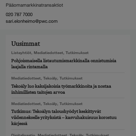
Pääomamarkkinatransaktiot
020 787 7000
sari.elonheimo@pwc.com
Uusimmat
Listayhtiöt
,
Mediatiedotteet
,
Tutkimukset
Pohjoismaisella listautumismarkkinalla onnistumisia
laajalla rintamalla
Mediatiedotteet
,
Tekoäly
,
Tutkimukset
Tekoäly luo kaksijakoisia työmarkkinoita ja nostaa
inhimillisten taitojen arvoa
Mediatiedotteet
,
Tekoäly
,
Tutkimukset
Tutkimus: Tekoälyn taloushyödyt keskittyvät
viidennekselle yrityksistä – kasvuhakuisuus korostuu
kärjessä
Digitalisaatio
,
Mediatiedotteet
,
Tekoäly
,
Tutkimukset