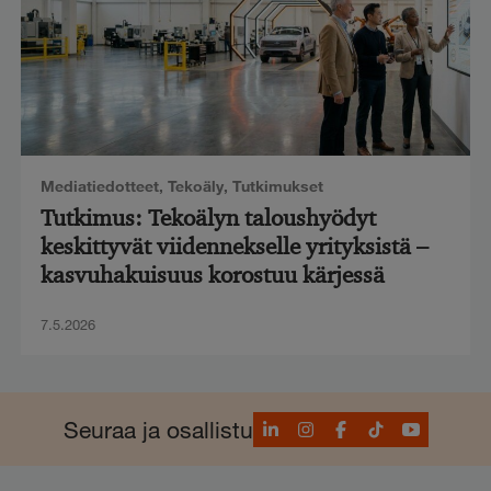
Mediatiedotteet
,
Tekoäly
,
Tutkimukset
Tutkimus: Tekoälyn taloushyödyt
keskittyvät viidennekselle yrityksistä –
kasvuhakuisuus korostuu kärjessä
7.5.2026
LinkedIn
Instagram
Facebook
TikTok
YouTube
Seuraa ja osallistu