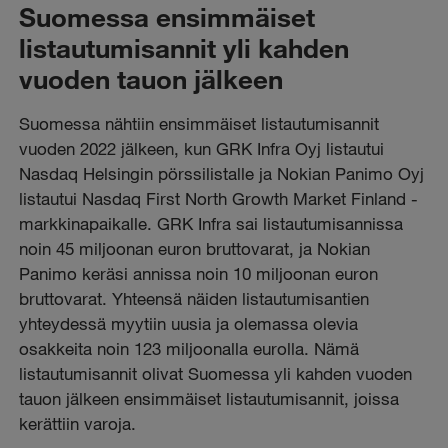
Suomessa ensimmäiset
listautumisannit yli kahden
vuoden tauon jälkeen
Suomessa nähtiin ensimmäiset listautumisannit
vuoden 2022 jälkeen, kun GRK Infra Oyj listautui
Nasdaq Helsingin pörssilistalle ja Nokian Panimo Oyj
listautui Nasdaq First North Growth Market Finland -
markkinapaikalle. GRK Infra sai listautumisannissa
noin 45 miljoonan euron bruttovarat, ja Nokian
Panimo keräsi annissa noin 10 miljoonan euron
bruttovarat. Yhteensä näiden listautumisantien
yhteydessä myytiin uusia ja olemassa olevia
osakkeita noin 123 miljoonalla eurolla. Nämä
listautumisannit olivat Suomessa yli kahden vuoden
tauon jälkeen ensimmäiset listautumisannit, joissa
kerättiin varoja.