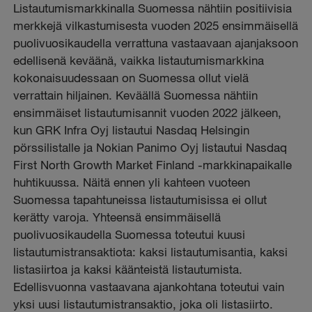
Listautumismarkkinalla Suomessa nähtiin positiivisia
merkkejä vilkastumisesta vuoden 2025 ensimmäisellä
puolivuosikaudella verrattuna vastaavaan ajanjaksoon
edellisenä keväänä, vaikka listautumismarkkina
kokonaisuudessaan on Suomessa ollut vielä
verrattain hiljainen. Keväällä Suomessa nähtiin
ensimmäiset listautumisannit vuoden 2022 jälkeen,
kun GRK Infra Oyj listautui Nasdaq Helsingin
pörssilistalle ja Nokian Panimo Oyj listautui Nasdaq
First North Growth Market Finland -markkinapaikalle
huhtikuussa. Näitä ennen yli kahteen vuoteen
Suomessa tapahtuneissa listautumisissa ei ollut
kerätty varoja. Yhteensä ensimmäisellä
puolivuosikaudella Suomessa toteutui kuusi
listautumistransaktiota: kaksi listautumisantia, kaksi
listasiirtoa ja kaksi käänteistä listautumista.
Edellisvuonna vastaavana ajankohtana toteutui vain
yksi uusi listautumistransaktio, joka oli listasiirto.