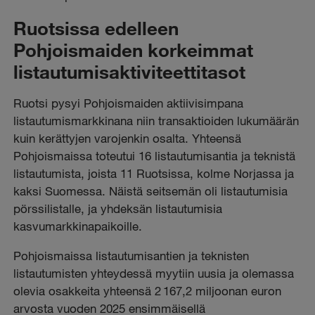
Ruotsissa edelleen
Pohjoismaiden korkeimmat
listautumisaktiviteettitasot
Ruotsi pysyi Pohjoismaiden aktiivisimpana
listautumismarkkinana niin transaktioiden lukumäärän
kuin kerättyjen varojenkin osalta. Yhteensä
Pohjoismaissa toteutui 16 listautumisantia ja teknistä
listautumista, joista 11 Ruotsissa, kolme Norjassa ja
kaksi Suomessa. Näistä seitsemän oli listautumisia
pörssilistalle, ja yhdeksän listautumisia
kasvumarkkinapaikoille.
Pohjoismaissa listautumisantien ja teknisten
listautumisten yhteydessä myytiin uusia ja olemassa
olevia osakkeita yhteensä 2 167,2 miljoonan euron
arvosta vuoden 2025 ensimmäisellä