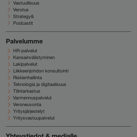
Vastuullisuus
Verotus
Strategy&
Podcastit
Palvelumme
HR-palvelut
Kansainvälistyminen
Lakipalvelut
Liikkeenjohdon konsultointi
Riskienhallinta
Teknologia ja digitaalisuus
Tilintarkastus
Varmennuspalvelut
Veroneuvonta
Yritysjärjestelyt
Yritysvastuupalvelut
Yhteystiedot & medialle