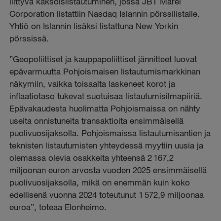
liittyvä kaksoislistautuminen, jossa JBT Marel
Corporation listattiin Nasdaq Islannin pörssilistalle.
Yhtiö on Islannin lisäksi listattuna New Yorkin
pörssissä.
”Geopoliittiset ja kauppapoliittiset jännitteet luovat
epävarmuutta Pohjoismaisen listautumismarkkinan
näkymiin, vaikka toisaalta laskeneet korot ja
inflaatiotaso tukevat suotuisaa listautumisilmapiiriä.
Epävakaudesta huolimatta Pohjoismaissa on nähty
useita onnistuneita transaktioita ensimmäisellä
puolivuosijaksolla. Pohjoismaissa listautumisantien ja
teknisten listautumisten yhteydessä myytiin uusia ja
olemassa olevia osakkeita yhteensä 2 167,2
miljoonan euron arvosta vuoden 2025 ensimmäisellä
puolivuosijaksolla, mikä on enemmän kuin koko
edellisenä vuonna 2024 toteutunut 1 572,9 miljoonaa
euroa”, toteaa Elonheimo.