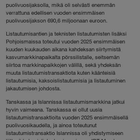
puolivuosijaksolla, mikä oli selvästi enemmän
verrattuna edellisen vuoden ensimmäisen
puolivuosijakson 690,6 miljoonaan euroon.
Listautumisantien ja teknisten listautumisten lisäksi
Pohjoismaissa toteutui vuoden 2025 ensimmäisen
kuuden kuukauden aikana kahdeksan siirtymistä
kasvumarkkinapaikalta pörssilistalle, seitsemän
siirtoa markkinapaikkojen välillä, sekä yhdeksän
muuta listautumistransaktiota kuten käänteisiä
listautumisia, kaksoislistautumisia ja listautuminen
jakautumisen johdosta.
Tanskassa ja Islannissa listautumismarkkina jatkui
hyvin vaimeana. Tanskassa ei ollut uusia
listautumistransaktioita vuoden 2025 ensimmäisellä
puolivuosikaudella, ja ainoa toteutunut
listautumistransaktio Islannissa oli yhdistymiseen