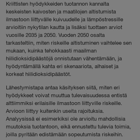
Kriittisten hyödykkeiden tuotannon kannalta
keskeisten kaivosten ja maatilojen altistumista
ilmastoon liittyvälle kuivuudelle ja lämpöstressille
arvioitiin nykytilan kautta ja lisäksi tuottaen arviot
vuosille 2035 ja 2050. Vuoden 2050 osalta
tarkasteltiin, miten riskeille altistuminen vaihtelee sen
mukaan, kuinka tehokkaasti maailman
hiilidioksidipäästöjä onnistutaan vähentämään, ja
hyödyntämällä kahta eri skenaariota, alhaiset ja
korkeat hiilidioksidipäästöt.
Lähestymistapa antaa käsityksen siitä, miten eri
hyödykkeet voivat muuttua tulevaisuudessa entistä
alttiimmiksi erilaisille ilmastoon liittyville riskeille.
Arvioon liittyy kuitenkin useita rajoituksia.
Analyysissä ei esimerkiksi ole arvioitu mahdollisia
muutoksia tuotantoon, eikä ennustettu tulevia toimia,
joilla pyritään edistämään sopeutumista riskeihin.