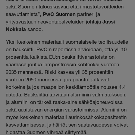
sekä Suomen talouskasvua että ilmastotavoitteiden
saavuttamista”,
PwC Suomen
partneri ja
yritysvastuun neuvontapalveluiden johtaja
Jussi
Nokkala
sanoo.
Yksi keskeinen materiaali suomalaiselle teollisuudelle
on bauksiitti. PwC:n raportissa arvioidaan, että yli 10
prosenttia kaikista EU:n bauksiittivarastoista on
vaarassa joutua lämpöstressin kohteeksi vuoteen
2035 mennessä. Riski kasvaa yli 35 prosenttiin
vuoteen 2050 mennessä, jos päästöt jatkuvat
korkeina ja jos maapallon keskilämpötila nousee 4,4
astetta. Bauksiittia tarvitaan alumiinin valmistukseen,
ja alumiini on tärkeä raaka-aine sähköajoneuvoissa
sekä uusiutuvan energian varastoinnissa. Alumiini on
myös keskeinen materiaali aurinkosähkökapasiteetin
kasvattamisessa, ja häiriöt sen saatavuudessa voivat
hidastaa Suomen vihreää siirtymää.