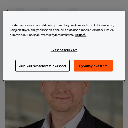
Jaa:
LinkedIn
Facebook
X (Twitter)
Kopioi linkki
Käytämme evästeitä verkkosivujemme käyttäjäkokemuksen kehittämiseen,
kävijätilastojen analysoimiseen sekä eri sosiaalisen median ominaisuuksien
linkistä.
tukemiseen. Lue lisää evästekäytänteistämme
Evästeasetukset
Vain välttämättömät evästeet
Hyväksy evästeet