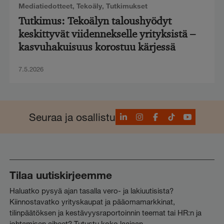
Mediatiedotteet
,
Tekoäly
,
Tutkimukset
Tutkimus: Tekoälyn taloushyödyt
keskittyvät viidennekselle yrityksistä –
kasvuhakuisuus korostuu kärjessä
7.5.2026
LinkedIn
Instagram
Facebook
TikTok
YouTube
Seuraa ja osallistu
Tilaa uutiskirjeemme
Haluatko pysyä ajan tasalla vero- ja lakiuutisista?
Kiinnostavatko yrityskaupat ja pääomamarkkinat,
tilinpäätöksen ja kestävyysraportoinnin teemat tai HR:n ja
johtamisen aiheet? Tutustu koko laajaan