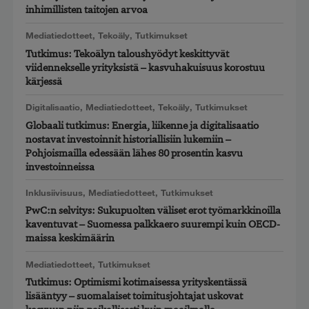
inhimillisten taitojen arvoa
Mediatiedotteet
,
Tekoäly
,
Tutkimukset
Tutkimus: Tekoälyn taloushyödyt keskittyvät
viidennekselle yrityksistä – kasvuhakuisuus korostuu
kärjessä
Digitalisaatio
,
Mediatiedotteet
,
Tekoäly
,
Tutkimukset
Globaali tutkimus: Energia, liikenne ja digitalisaatio
nostavat investoinnit historiallisiin lukemiin –
Pohjoismailla edessään lähes 80 prosentin kasvu
investoinneissa
Inklusiivisuus
,
Mediatiedotteet
,
Tutkimukset
PwC:n selvitys: Sukupuolten väliset erot työmarkkinoilla
kaventuvat – Suomessa palkkaero suurempi kuin OECD-
maissa keskimäärin
Mediatiedotteet
,
Tutkimukset
Tutkimus: Optimismi kotimaisessa yrityskentässä
lisääntyy – suomalaiset toimitusjohtajat uskovat