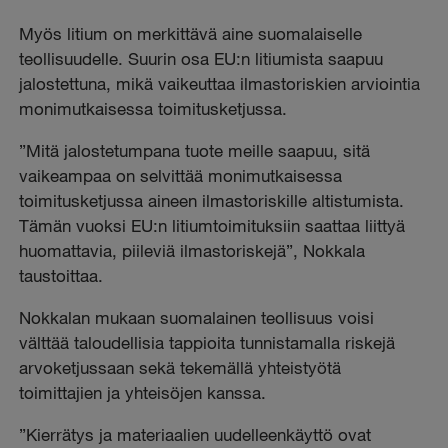
Myös litium on merkittävä aine suomalaiselle
teollisuudelle. Suurin osa EU:n litiumista saapuu
jalostettuna, mikä vaikeuttaa ilmastoriskien arviointia
monimutkaisessa toimitusketjussa.
”Mitä jalostetumpana tuote meille saapuu, sitä
vaikeampaa on selvittää monimutkaisessa
toimitusketjussa aineen ilmastoriskille altistumista.
Tämän vuoksi EU:n litiumtoimituksiin saattaa liittyä
huomattavia, piileviä ilmastoriskejä”, Nokkala
taustoittaa.
Nokkalan mukaan suomalainen teollisuus voisi
välttää taloudellisia tappioita tunnistamalla riskejä
arvoketjussaan sekä tekemällä yhteistyötä
toimittajien ja yhteisöjen kanssa.
”Kierrätys ja materiaalien uudelleenkäyttö ovat