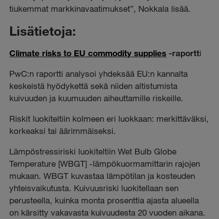
tiukemmat markkinavaatimukset”, Nokkala lisää.
Lisätietoja:
Climate risks to EU commodity supplies
-raportt
i
PwC:n raportti analysoi yhdeksää EU:n kannalta
keskeistä hyödykettä sekä niiden altistumista
kuivuuden ja kuumuuden aiheuttamille riskeille.
Riskit luokiteltiin kolmeen eri luokkaan: merkittäväksi,
korkeaksi tai äärimmäiseksi.
Lämpöstressiriski luokiteltiin Wet Bulb Globe
Temperature [WBGT] -lämpökuormamittarin rajojen
mukaan. WBGT kuvastaa lämpötilan ja kosteuden
yhteisvaikutusta. Kuivuusriski luokitellaan sen
perusteella, kuinka monta prosenttia ajasta alueella
on kärsitty vakavasta kuivuudesta 20 vuoden aikana.