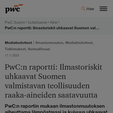
Hyppää
PwC:n
Hae
sisältöön
Men
uutishuone
PwC Suomi
Uutishuone
Aihe
PwC:n raportti: Ilmastoriskit uhkaavat Suomen valmistavan teollisuuden raaka-aineiden saatavuutta
|
Mediatiedotteet
Ilmastonmuutos
,
Mediatiedotteet
,
Tutkimukset
,
Vastuullisuus
17.1.2025
PwC:n raportti: Ilmastoriskit
uhkaavat Suomen
valmistavan teollisuuden
raaka-aineiden saatavuutta
PwC:n raportin mukaan ilmastonmuutoksen
aiheuttama lämpöstressi ja kuivuus uhkaavat