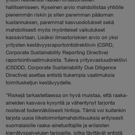
hallitsemiseen. Kyseinen arvio mahdollistaa yhtiölle
pienemmän riskin ja siten paremman pääoman
kustannuksen, paremmat kasvuodotukset sekä
mahdollisesti myös myönteiset vaikutukset
kassavirtaan. Lisäksi ilmastoriskien arvio on yksi
yritysten kestävyysraportointidirektiivin (CSRD,
Corporate Sustainability Reporting Directive)
raportointivaatimuksista. Tuleva yritysvastuudirektiivi
(CSDDD, Corporate Sustainability Due Diligence
Directive) asettaa entistä tiukempia vaatimuksia
toimitusketjun kestävyydelle.
”Riskejä tarkasteltaessa on hyvä muistaa, että raaka-
aineiden kasvava kysyntä ja vähentynyt tarjonta
nostavat todennäköisesti hintoja. Tämä voi kuitenkin
tarjota uusia liiketoimintamahdollisuuksia erityisesti
suomalaisille raaka-ainetuottajille ja erilaisten
kierrätyspalvelujen tarjoajille, jotka täyttävät entistä