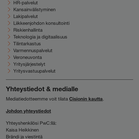
HR-palvelut
Kansainvälistyminen
Lakipalvelut
Liikkeenjohdon konsultointi
Riskienhallinta
Teknologia ja digitaalisuus
Tilintarkastus
Varmennuspalvelut
Veroneuvonta
Yritysjärjestelyt
Yritysvastuupalvelut
Yhteystiedot & medialle
Mediatiedotteemme voit tilata
Cisionin kautta
.
Johdon yhteystiedot
Yhteyshenkilösi PwC:llä:
Kaisa Heikkinen
Brändi ja viestintä