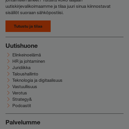
uutiskirjevalikoimaamme ja tilaa juuri sinua kiinnostavat
sisällöt suoraan sähköpostiisi.
Tutustu ja tilaa
Uutishuone
Elinkeinoelämä
HR ja johtaminen
Juridiikka
Taloushallinto
Teknologia ja digitaalisuus
Vastuullisuus
Verotus
Strategy&
Podcastit
Palvelumme