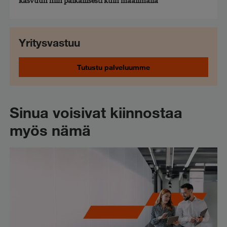
kasvuun niin paikallisesti kuin maailmalla
Yritysvastuu
Tutustu palveluumme
Sinua voisivat kiinnostaa
myös nämä