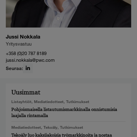
Jussi Nokkala
Yritysvastuu
+358 (0)20 787 8189
jussi.nokkala@pwc.com
Seuraa:
LinkedIn
Uusimmat
Listayhtiöt
,
Mediatiedotteet
,
Tutkimukset
Pohjoismaisella listautumismarkkinalla onnistumisia
laajalla rintamalla
Mediatiedotteet
,
Tekoäly
,
Tutkimukset
Tekoäly luo kaksijakoisia työmarkkinoita ja nostaa