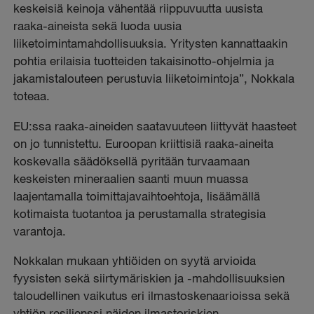
keskeisiä keinoja vähentää riippuvuutta uusista
raaka-aineista sekä luoda uusia
liiketoimintamahdollisuuksia. Yritysten kannattaakin
pohtia erilaisia tuotteiden takaisinotto-ohjelmia ja
jakamistalouteen perustuvia liiketoimintoja”, Nokkala
toteaa.
EU:ssa raaka-aineiden saatavuuteen liittyvät haasteet
on jo tunnistettu. Euroopan kriittisiä raaka-aineita
koskevalla säädöksellä pyritään turvaamaan
keskeisten mineraalien saanti muun muassa
laajentamalla toimittajavaihtoehtoja, lisäämällä
kotimaista tuotantoa ja perustamalla strategisia
varantoja.
Nokkalan mukaan yhtiöiden on syytä arvioida
fyysisten sekä siirtymäriskien ja -mahdollisuuksien
taloudellinen vaikutus eri ilmastoskenaarioissa sekä
yhtiön resilienssi näiden ilmastoriskien