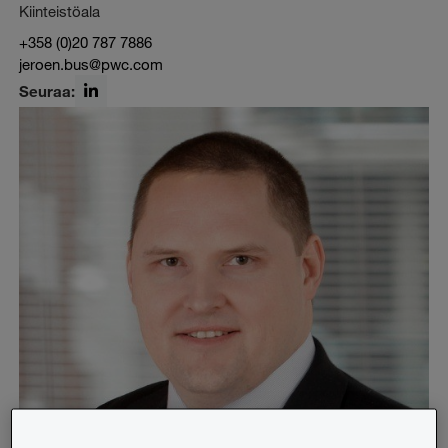
Kiinteistöala
+358 (0)20 787 7886
jeroen.bus@pwc.com
Seuraa:
LinkedIn