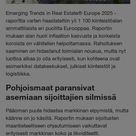
Emerging Trends in Real Estate® Europe 2025 -
raporttia varten haastateltiin yli 1 100 kiinteistöalan
ammattilaista eri puolilta Eurooppaa. Raportin
mukaan alan huoli inflaation kasvusta ja korkeista
koroista on vähitellen helpottamassa. Rahoituksen
saaminen on hidastanut toimialan nousua, mutta nyt
luottoa alkaa jo olla erityisesti, kun kohteena ovat
esimerkiksi datakeskukset, julkiset kiinteistöt ja
logistiikka.
Pohjoismaat paransivat
asemiaan sijoittajien silmissä
Pääoman puute hidastaa markkinan elpymistä, mutta
käänne on jo käsillä. Raportin mukaan sijoitusten
maantieteelliseen ohjautumiseen vaikuttavat
erityisesti markkinan koko ja likviditeetti.