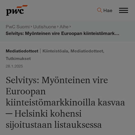
Hyppää
PwC:n
Hae
sisältöön
Men
uutishuone
PwC Suomi
Uutishuone
Aihe
Selvitys: Myönteinen vire Euroopan kiinteistömarkkinoilla kasvaa ─ Helsinki kohensi sijoitustaan listauksessa
|
Mediatiedotteet
Kiinteistöala
,
Mediatiedotteet
,
Tutkimukset
28.1.2025
Selvitys: Myönteinen vire
Euroopan
kiinteistömarkkinoilla kasvaa
─ Helsinki kohensi
sijoitustaan listauksessa