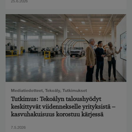
25.6.2026
Mediatiedotteet
,
Tekoäly
,
Tutkimukset
Tutkimus: Tekoälyn taloushyödyt
keskittyvät viidennekselle yrityksistä –
kasvuhakuisuus korostuu kärjessä
7.5.2026