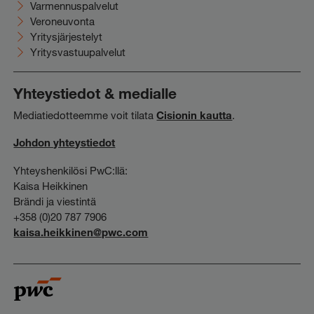
Varmennuspalvelut
Veroneuvonta
Yritysjärjestelyt
Yritysvastuupalvelut
Yhteystiedot & medialle
Mediatiedotteemme voit tilata
Cisionin kautta
.
Johdon yhteystiedot
Yhteyshenkilösi PwC:llä:
Kaisa Heikkinen
Brändi ja viestintä
+358 (0)20 787 7906
kaisa.heikkinen@pwc.com