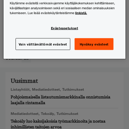
Käytämme evästeitä verkkosivujemme käyttäjäkokemuksen kehittämiseen,
kävijätilastojen analysoimiseen sekä eri sosiaalisen median ominaisuuksien
linkistä.
tukemiseen. Lue lisää evästekäytänteistämme
Mikko Leinola
Evästeasetukset
Veroneuvonta
+358 (0)20 787 7484
Vain välttämättömät evästeet
Hyväksy evästeet
mikko.leinola@pwc.com
Seuraa:
LinkedIn
Uusimmat
Listayhtiöt
,
Mediatiedotteet
,
Tutkimukset
Pohjoismaisella listautumismarkkinalla onnistumisia
laajalla rintamalla
Mediatiedotteet
,
Tekoäly
,
Tutkimukset
Tekoäly luo kaksijakoisia työmarkkinoita ja nostaa
inhimillisten taitojen arvoa