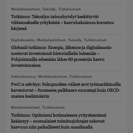
Mediatiedotteet
,
Tekoäly
,
Tutkimukset
Tutkimus: Tekoälyn taloushyödyt keskittyvät
viidennekselle yrityksistä – kasvuhakuisuus korostuu
kärjessä
Digitalisaatio
,
Mediatiedotteet
,
Tekoäly
,
Tutkimukset
Globaali tutkimus: Energia, liikenne ja digitalisaatio
nostavat investoinnit historiallisiin lukemiin –
Pohjoismailla edessään lähes 80 prosentin kasvu
investoinneissa
Inklusiivisuus
,
Mediatiedotteet
,
Tutkimukset
PwC:n selvitys: Sukupuolten väliset erot työmarkkinoilla
kaventuvat – Suomessa palkkaero suurempi kuin OECD-
maissa keskimäärin
Mediatiedotteet
,
Tutkimukset
Tutkimus: Optimismi kotimaisessa yrityskentässä
lisääntyy – suomalaiset toimitusjohtajat uskovat
kasvuun niin paikallisesti kuin maailmalla