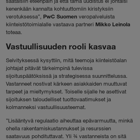
saataisiin eteenpäin ja että tämä uudistus ei johtaisi
kenenkään kannalta kohtuuttomiin kiristyksiin
verotuksessa”,
PwC Suomen
veropalveluista
kiinteistötoimialalle vastaava partneri
Mikko Leinola
toteaa.
Vastuullisuuden rooli kasvaa
Selvityksessä kysyttiin, mitä teemoja kiinteistöalan
johtajat pitävät tärkeimpinä tulevissa
sijoituspäätöksissä ja strategisessa suunnittelussa.
Vastanneet nostivat kärkeen asiakkaiden muuttuvat
tarpeet ja mieltymykset. Toiselle sijalle he asettivat
sijoituksen taloudelliset tuottovaatimukset ja
kolmanneksi vastuullisuusteemat.
”Lisääntyvä regulaatio aiheuttaa epävarmuutta, minkä
ohella rakentamiskustannukset ja resurssien
saatavuus pohdituttavat. Yli ¾ vastanneista on sitä