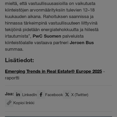
mieltä, että vastuullisuusasioilla on vaikutusta
kiinteistöjen arvonmäärityksiin tulevien 12–18
kuukauden aikana. Rahoituksen saannissa ja
hinnassa tärkeimpinä vastuullisuuteen liittyvinä
tekijöinä pidetään energiatehokkuutta ja hiilestä
irtautumista”,
PwC Suomen
palveluista
kiinteistöalalle vastaava partneri
Jeroen Bus
summaa.
Lisätiedot:
Emerging Trends in Real Estate® Europe 2025
-
raportti
Jaa:
LinkedIn
Facebook
X (Twitter)
Kopioi linkki