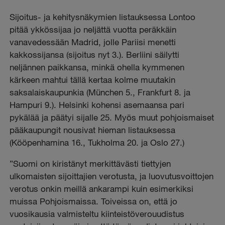
Sijoitus- ja kehitysnäkymien listauksessa Lontoo
pitää ykkössijaa jo neljättä vuotta peräkkäin
vanavedessään Madrid, jolle Pariisi menetti
kakkossijansa (sijoitus nyt 3.). Berliini säilytti
neljännen paikkansa, minkä ohella kymmenen
kärkeen mahtui tällä kertaa kolme muutakin
saksalaiskaupunkia (München 5., Frankfurt 8. ja
Hampuri 9.). Helsinki kohensi asemaansa pari
pykälää ja päätyi sijalle 25. Myös muut pohjoismaiset
pääkaupungit nousivat hieman listauksessa
(Kööpenhamina 16., Tukholma 20. ja Oslo 27.)
”Suomi on kiristänyt merkittävästi tiettyjen
ulkomaisten sijoittajien verotusta
,
ja luovutusvoittojen
verotus onkin meillä ankarampi kuin esimerkiksi
muissa Pohjoismaissa. Toiveissa on, että jo
vuosikausia valmisteltu kiinteistöverouudistus