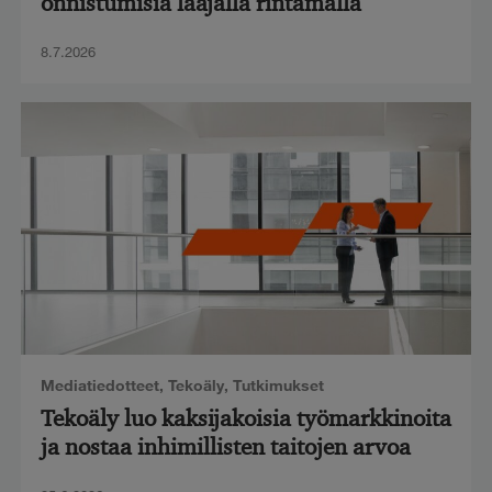
onnistumisia laajalla rintamalla
8.7.2026
Mediatiedotteet
,
Tekoäly
,
Tutkimukset
Tekoäly luo kaksijakoisia työmarkkinoita
ja nostaa inhimillisten taitojen arvoa