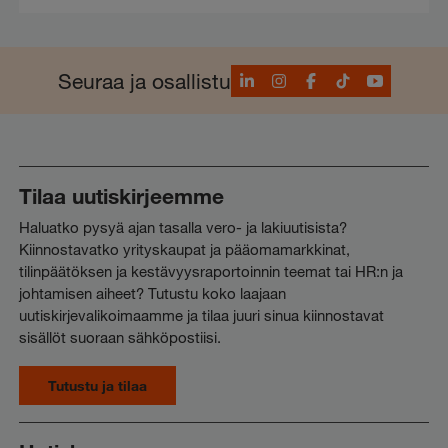
LinkedIn
Instagram
Facebook
TikTok
YouTube
Seuraa ja osallistu
Tilaa uutiskirjeemme
Haluatko pysyä ajan tasalla vero- ja lakiuutisista?
Kiinnostavatko yrityskaupat ja pääomamarkkinat,
tilinpäätöksen ja kestävyysraportoinnin teemat tai HR:n ja
johtamisen aiheet? Tutustu koko laajaan
uutiskirjevalikoimaamme ja tilaa juuri sinua kiinnostavat
sisällöt suoraan sähköpostiisi.
Tutustu ja tilaa