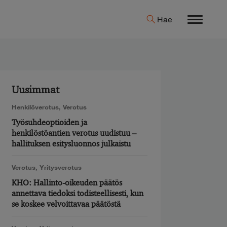
Hae
Menu
Uusimmat
Henkilöverotus
,
Verotus
Työsuhdeoptioiden ja
henkilöstöantien verotus uudistuu –
hallituksen esitysluonnos julkaistu
Verotus
,
Yritysverotus
KHO: Hallinto-oikeuden päätös
annettava tiedoksi todisteellisesti, kun
se koskee velvoittavaa päätöstä