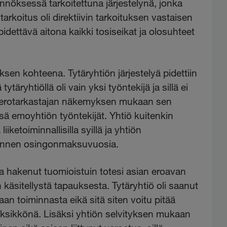
ännöksessä tarkoitettuna järjestelynä, jonka
 tarkoitus oli direktiivin tarkoituksen vastaisen
pidettävä aitona kaikki tosiseikat ja olosuhteet
uksen kohteena. Tytäryhtiön järjestelyä pidettiin
täryhtiöllä oli vain yksi työntekijä ja sillä ei
ta. Verotarkastajan näkemyksen mukaan sen
ä emoyhtiön työntekijät. Yhtiö kuitenkin
liiketoiminnallisilla syillä ja yhtiön
a ennen osingonmaksuvuosia.
a hakenut tuomioistuin totesi asian eroavan
äsitellystä tapauksesta. Tytäryhtiö oli saanut
an toiminnasta eikä sitä siten voitu pitää
yksikkönä. Lisäksi yhtiön selvityksen mukaan