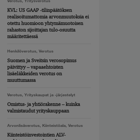
Verotus
,
Yritysverotus
KVL: US GAAP -tilinpäätöksen
realisoitumattomia arvonmuutoksia ei
otettu huomioon yhtymämuotoisen
rahaston sijoittajan tulo-osuutta
määritettäessä
Henkilöverotus
,
Verotus
Suomen ja Sveitsin verosopimus
päivittyy – vapaaehtoisten
lisäeläkkeiden verotus on
muuttumassa
Verotus
,
Yrityskaupat ja -järjestelyt
Omistus- ja yhtiörakenne – kuinka
valmistaudut yrityskauppaan
Arvonlisäverotus
,
Kiinteistöala
,
Verotus
Kiinteistöinvestointien ALV-