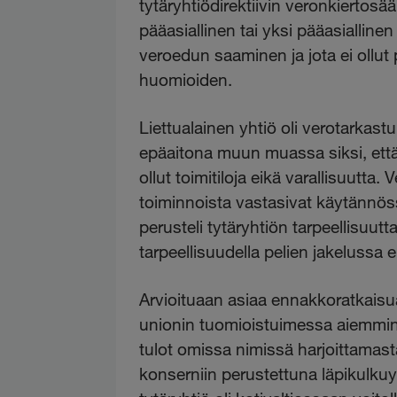
tytäryhtiödirektiivin veronkiertosä
pääasiallinen tai yksi pääasiallinen
veroedun saaminen ja jota ei ollut 
huomioiden.
Liettualainen yhtiö oli verotarkast
epäaitona muun muassa siksi, että ty
ollut toimitiloja eikä varallisuut
toiminnoista vastasivat käytännöss
perusteli tytäryhtiön tarpeellisuutta 
tarpeellisuudella pelien jakeluss
Arvioituaan asiaa ennakkoratkaisu
unionin tuomioistuimessa aiemmin k
tulot omissa nimissä harjoittamasta
konserniin perustettuna läpikulku