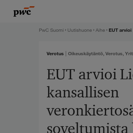
Hyppää
PwC:n
sisältöön
uutishuone
PwC Suomi
Uutishuone
Aihe
|
Verotus
Oikeuskäytäntö
,
Verotus
,
Yri
EUT arvioi L
kansallisen
veronkierto
soveltumista b