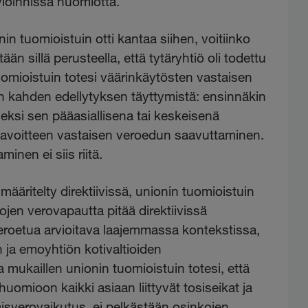
rvioinnissa huomiotta.
tuomioistuin otti kantaa siihen, voitiinko
n sillä perusteella, että tytäryhtiö oli todettu
tuomioistuin totesi väärinkäytösten vastaisen
 kahden edellytyksen täyttymistä: ensinnäkin
oiseksi sen pääasiallisena tai keskeisenä
in tavoitteen vastaisen veroedun saavuttaminen.
inen ei siis riitä.
ääritelty direktiivissä, unionin tuomioistuin
kojen verovapautta pitää direktiivissä
veroetua arvioitava laajemmassa kontekstissa,
 ja emoyhtiön kotivaltioiden
 mukaillen unionin tuomioistuin totesi, että
huomioon kaikki asiaan liittyvät tosiseikat ja
isverovaikutus, ei pelkästään osinkojen