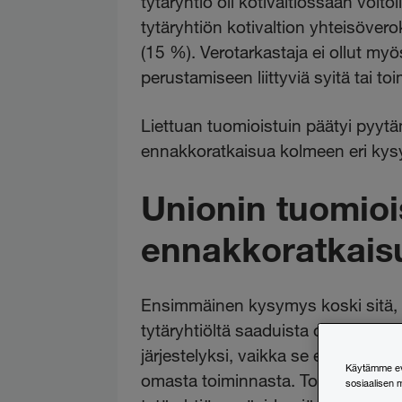
tytäryhtiö oli kotivaltiossaan voitol
tytäryhtiön kotivaltion yhteisöver
(15 %). Verotarkastaja ei ollut my
perustamiseen liittyviä syitä tai
Liettuan tuomioistuin päätyi pyy
ennakkoratkaisua kolmeen eri ky
Unionin tuomiois
ennakkoratkais
Ensimmäinen kysymys koski sitä, 
tytäryhtiöltä saaduista osingoista,
järjestelyksi, vaikka se ei olisi lä
Käytämme evä
omasta toiminnasta. Toinen kysymys 
sosiaalisen 