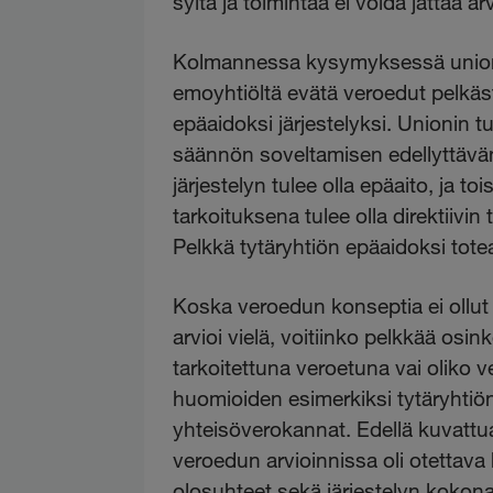
syitä ja toimintaa ei voida jättää a
Kolmannessa kysymyksessä unionin 
emoyhtiöltä evätä veroedut pelkästää
epäaidoksi järjestelyksi. Unionin 
säännön soveltamisen edellyttävän
järjestelyn tulee olla epäaito, ja t
tarkoituksena tulee olla direktiiv
Pelkkä tytäryhtiön epäaidoksi toteam
Koska veroedun konseptia ei ollut m
arvioi vielä, voitiinko pelkkää osin
tarkoitettuna veroetuna vai oliko 
huomioiden esimerkiksi tytäryhtiön
yhteisöverokannat. Edellä kuvattua
veroedun arvioinnissa oli otettava 
olosuhteet sekä järjestelyn kokona