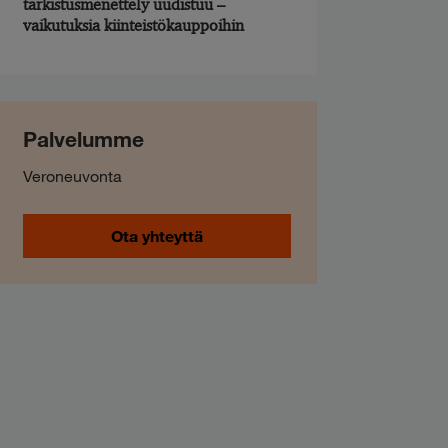
tarkistusmenettely uudistuu –
vaikutuksia kiinteistökauppoihin
Palvelumme
Veroneuvonta
Ota yhteyttä