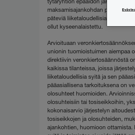
tytäryhtiön epäaidon järjestelyn 
maksamisajankohdan perusteella, va
Eväste
päteviä liiketaloudellisia syitä e
ollut kyseenalaistettu.
Arvioituaan veronkiertosäännöksen
unionin tuomioistuimen aiempaa oi
direktiivin veronkiertosäännöstä o
kaikissa tilanteissa, joissa järjestely
liiketaloudellisia syitä ja sen pääa
pääasiallisena tarkoituksena on ve
olosuhteet huomioiden. Arvioinnissa 
olosuhteisiin tai tosiseikkoihin, yk
kokonaisarvio järjestelyn aitoudesta
tosiseikkojen ja olosuhteiden, muka
ajankohtien, huomioon ottamista. N