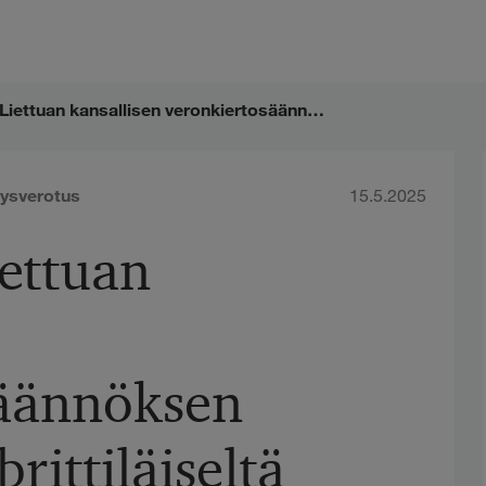
EUT arvioi Liettuan kansallisen veronkiertosäännöksen soveltumista brittiläiseltä tytäryhtiöltä saatuihin osinkotuloihin
tysverotus
15.5.2025
iettuan
säännöksen
rittiläiseltä