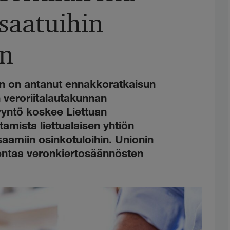
 saatuihin
in
in on antanut ennakkoratkaisun
 veroriitalautakunnan
yntö koskee Liettuan
amista liettualaisen yhtiön
 saamiin osinkotuloihin. Unionin
entaa veronkiertosäännösten