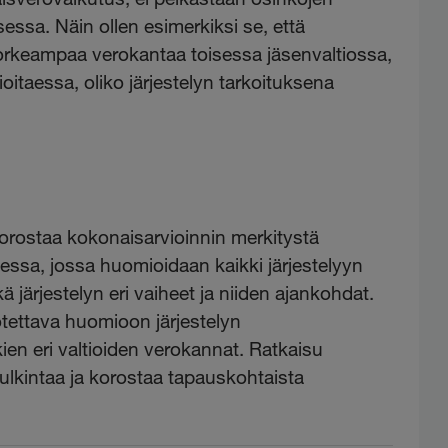
essa. Näin ollen esimerkiksi se, että
n korkeampaa verokantaa toisessa jäsenvaltiossa,
ioitaessa, oliko järjestelyn tarkoituksena
orostaa kokonaisarvioinnin merkitystä
ssa, jossa huomioidaan kaikki järjestelyyn
kä järjestelyn eri vaiheet ja niiden ajankohdat.
otettava huomioon järjestelyn
en eri valtioiden verokannat. Ratkaisu
ulkintaa ja korostaa tapauskohtaista