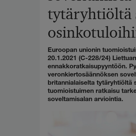
tytäryhtiöltä
osinkotuloih
Euroopan unionin tuomioistu
20.1.2021 (C-228/24) Liettuan
ennakkoratkaisupyyntöön. Py
veronkiertosäännöksen sovelt
britannialaiselta tytäryhtiöltä
tuomioistuimen ratkaisu tark
soveltamisalan arviointia.