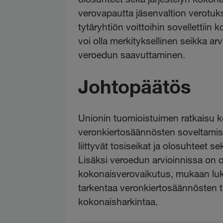
verovapautta jäsenvaltion verotuks
tytäryhtiön voittoihin sovellettii
voi olla merkityksellinen seikka arv
veroedun saavuttaminen.
Johtopäätös
Unionin tuomioistuimen ratkaisu k
veronkiertosäännösten soveltamise
liittyvät tosiseikat ja olosuhteet se
Lisäksi veroedun arvioinnissa on 
kokonaisverovaikutus, mukaan luki
tarkentaa veronkiertosäännösten t
kokonaisharkintaa.