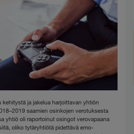
n kehitystä ja jakelua harjoittavan yhtiön
na 2018–2019 saamien osinkojen verotuksesta
a yhtiö oli raportoinut osingot verovapaana
itä, oliko tytäryhtiötä pidettävä emo-