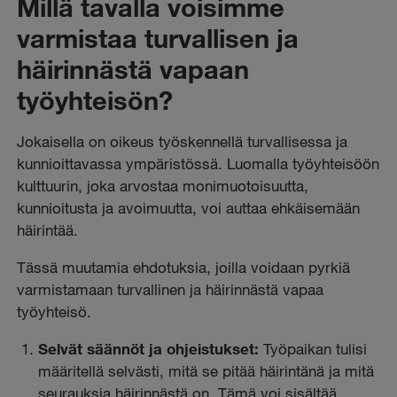
Millä tavalla voisimme
varmistaa turvallisen ja
häirinnästä vapaan
työyhteisön?
Jokaisella on oikeus työskennellä turvallisessa ja
kunnioittavassa ympäristössä. Luomalla työyhteisöön
kulttuurin, joka arvostaa monimuotoisuutta,
kunnioitusta ja avoimuutta, voi auttaa ehkäisemään
häirintää.
Tässä muutamia ehdotuksia, joilla voidaan pyrkiä
varmistamaan turvallinen ja häirinnästä vapaa
työyhteisö.
Selvät säännöt ja ohjeistukset:
Työpaikan tulisi
määritellä selvästi, mitä se pitää häirintänä ja mitä
seurauksia häirinnästä on. Tämä voi sisältää