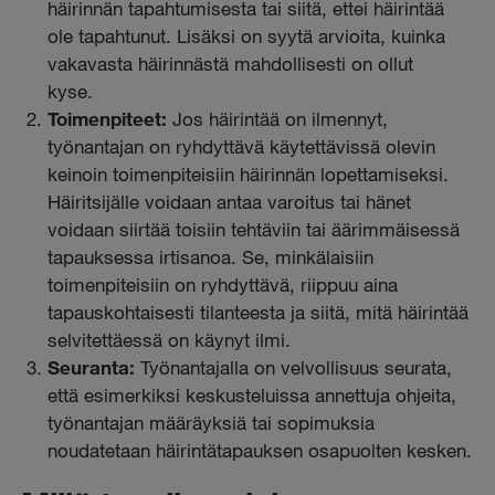
häirinnän tapahtumisesta tai siitä, ettei häirintää
ole tapahtunut. Lisäksi on syytä arvioita, kuinka
vakavasta häirinnästä mahdollisesti on ollut
kyse.
Toimenpiteet:
Jos häirintää on ilmennyt,
työnantajan on ryhdyttävä käytettävissä olevin
keinoin toimenpiteisiin häirinnän lopettamiseksi.
Häiritsijälle voidaan antaa varoitus tai hänet
voidaan siirtää toisiin tehtäviin tai äärimmäisessä
tapauksessa irtisanoa. Se, minkälaisiin
toimenpiteisiin on ryhdyttävä, riippuu aina
tapauskohtaisesti tilanteesta ja siitä, mitä häirintää
selvitettäessä on käynyt ilmi.
Seuranta:
Työnantajalla on velvollisuus seurata,
että esimerkiksi keskusteluissa annettuja ohjeita,
työnantajan määräyksiä tai sopimuksia
noudatetaan häirintätapauksen osapuolten kesken.