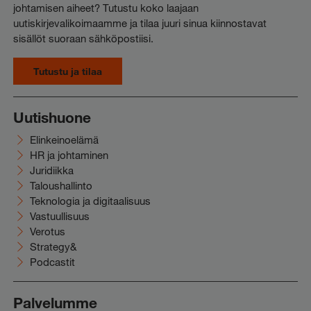
johtamisen aiheet? Tutustu koko laajaan
uutiskirjevalikoimaamme ja tilaa juuri sinua kiinnostavat
sisällöt suoraan sähköpostiisi.
Tutustu ja tilaa
Uutishuone
Elinkeinoelämä
HR ja johtaminen
Juridiikka
Taloushallinto
Teknologia ja digitaalisuus
Vastuullisuus
Verotus
Strategy&
Podcastit
Palvelumme