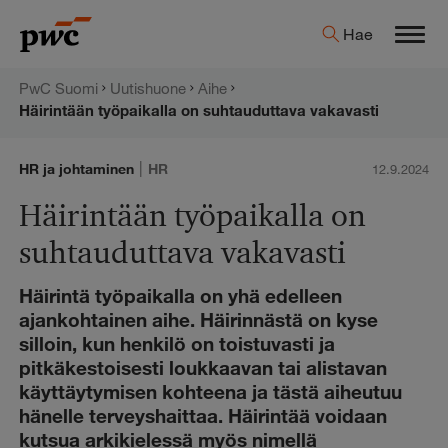
Hyppää
PwC:n
Hae
sisältöön
Men
uutishuone
PwC Suomi
Uutishuone
Aihe
Häirintään työpaikalla on suhtauduttava vakavasti
|
HR ja johtaminen
HR
12.9.2024
Häirintään työpaikalla on
suhtauduttava vakavasti
Häirintä työpaikalla on yhä edelleen
ajankohtainen aihe. Häirinnästä on kyse
silloin, kun henkilö on toistuvasti ja
pitkäkestoisesti loukkaavan tai alistavan
käyttäytymisen kohteena ja tästä aiheutuu
hänelle terveyshaittaa. Häirintää voidaan
kutsua arkikielessä myös nimellä