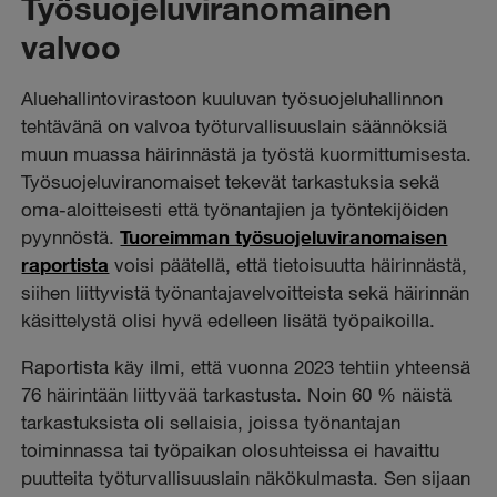
Työsuojeluviranomainen
valvoo
Aluehallintovirastoon kuuluvan työsuojeluhallinnon
tehtävänä on valvoa työturvallisuuslain säännöksiä
muun muassa häirinnästä ja työstä kuormittumisesta.
Työsuojeluviranomaiset tekevät tarkastuksia sekä
oma-aloitteisesti että työnantajien ja työntekijöiden
pyynnöstä.
Tuoreimman työsuojeluviranomaisen
raportista
voisi päätellä, että tietoisuutta häirinnästä,
siihen liittyvistä työnantajavelvoitteista sekä häirinnän
käsittelystä olisi hyvä edelleen lisätä työpaikoilla.
Raportista käy ilmi, että vuonna 2023 tehtiin yhteensä
76 häirintään liittyvää tarkastusta. Noin 60 % näistä
tarkastuksista oli sellaisia, joissa työnantajan
toiminnassa tai työpaikan olosuhteissa ei havaittu
puutteita työturvallisuuslain näkökulmasta. Sen sijaan