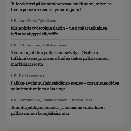
Tulorekisteri pähkinänkuoressa: mikä se on, miten se
toimii ja mitä se vaatii työnantajalta?
HR
,
Juridiikka
,
Työoikeus
Muutoksia työsopimuslakiin – uusi määräaikainen
työsuhdetyyppi käyttöön
HR
,
Johtaminen
,
Palkitseminen
Ylimmän johdon palkitsemisselvitys: Osallistu
tutkimukseen ja saa ensi käden tietoa palkitsemisen
markkinatasosta
HR
,
Palkitseminen
Palkka‑avoimuuslainsäädäntö etenee – organisaatioiden
valmistautuminen alkaa nyt
HR
,
Johtaminen
,
Palkitseminen
,
Tutkimukset
Toimitusjohtajan omistus ja kokemus vähentävät
palkitsemisen kompleksisuutta