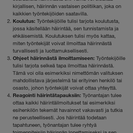
kirjallisen, häirinnän vastaisen politiikan, joka on
kaikkien työntekijöiden saatavilla.
Koulutus:
Työntekijöille tulisi tarjota koulutusta,
jossa käsitellään häirintää, sen tunnistamista ja
ehkäisemistä. Koulutuksen tulisi myös kattaa,
miten työntekijät voivat ilmoittaa häirinnästä
turvallisesti ja luottamuksellisesti.
Ohjeet häirinnästä ilmoittamiseen:
Työntekijöille
tulisi tarjota selkeä tapa ilmoittaa häirinnästä.
Tämä voi olla esimerkiksi nimettömän valituksen
mahdollistava järjestelmä tai erityinen henkilö tai
osasto, johon työntekijät voivat ottaa yhteyttä.
Reagointi häirintätapauksiin:
Työnantajan tulee
ottaa kaikki häirintäilmoitukset tai esimerkiksi
esihenkilön tekemät havainnot vakavasti ja tutkia
ne perusteellisesti. Jos häirintää todetaan
tapahtuneen, työnantajan tulee ryhtyä
toimenpiteisiin häirinnän lopettamiseksi ja sen