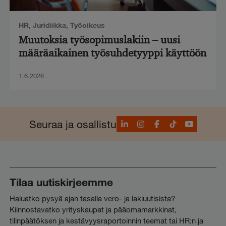
HR
,
Juridiikka
,
Työoikeus
Muutoksia työsopimuslakiin – uusi
määräaikainen työsuhdetyyppi käyttöön
1.6.2026
LinkedIn
Instagram
Facebook
TikTok
YouTube
Seuraa ja osallistu
Tilaa uutiskirjeemme
Haluatko pysyä ajan tasalla vero- ja lakiuutisista?
Kiinnostavatko yrityskaupat ja pääomamarkkinat,
tilinpäätöksen ja kestävyysraportoinnin teemat tai HR:n ja