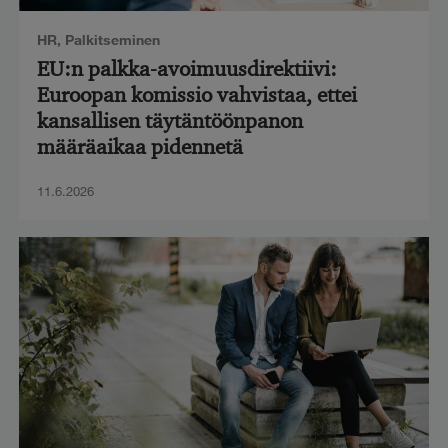
HR
,
Palkitseminen
EU:n palkka-avoimuusdirektiivi:
Euroopan komissio vahvistaa, ettei
kansallisen täytäntöönpanon
määräaikaa pidennetä
11.6.2026