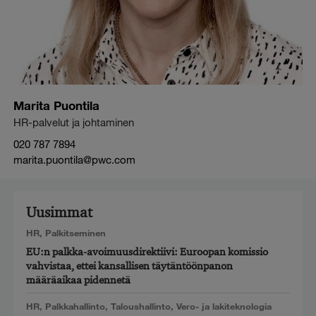
Marita Puontila
HR-palvelut ja johtaminen
020 787 7894
marita.puontila@pwc.com
Uusimmat
HR
,
Palkitseminen
EU:n palkka-avoimuusdirektiivi: Euroopan komissio
vahvistaa, ettei kansallisen täytäntöönpanon
määräaikaa pidennetä
HR
,
Palkkahallinto
,
Taloushallinto
,
Vero- ja lakiteknologia