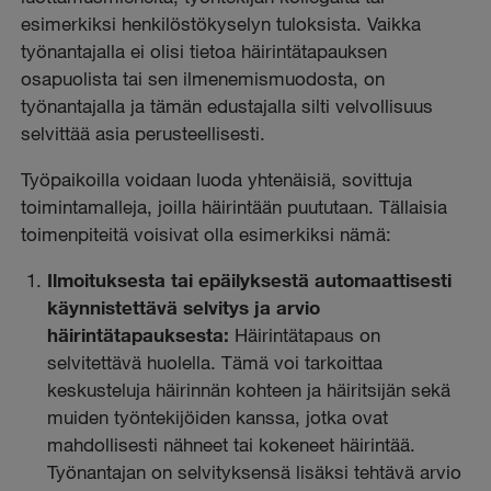
esimerkiksi henkilöstökyselyn tuloksista. Vaikka
työnantajalla ei olisi tietoa häirintätapauksen
osapuolista tai sen ilmenemismuodosta, on
työnantajalla ja tämän edustajalla silti velvollisuus
selvittää asia perusteellisesti.
Työpaikoilla voidaan luoda yhtenäisiä, sovittuja
toimintamalleja, joilla häirintään puututaan. Tällaisia
toimenpiteitä voisivat olla esimerkiksi nämä:
Ilmoituksesta tai epäilyksestä automaattisesti
käynnistettävä selvitys ja arvio
häirintätapauksesta
:
Häirintätapaus on
selvitettävä huolella. Tämä voi tarkoittaa
keskusteluja häirinnän kohteen ja häiritsijän sekä
muiden työntekijöiden kanssa, jotka ovat
mahdollisesti nähneet tai kokeneet häirintää.
Työnantajan on selvityksensä lisäksi tehtävä arvio