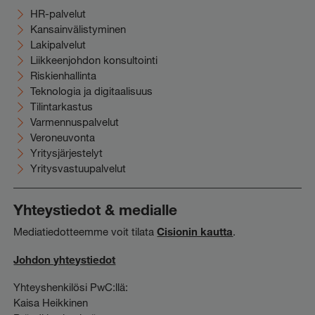
HR-palvelut
Kansainvälistyminen
Lakipalvelut
Liikkeenjohdon konsultointi
Riskienhallinta
Teknologia ja digitaalisuus
Tilintarkastus
Varmennuspalvelut
Veroneuvonta
Yritysjärjestelyt
Yritysvastuupalvelut
Yhteystiedot & medialle
Mediatiedotteemme voit tilata
Cisionin kautta
.
Johdon yhteystiedot
Yhteyshenkilösi PwC:llä:
Kaisa Heikkinen