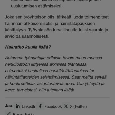
uusiutumisen estämiseksi.
Jokaisen työyhteisön olisi tärkeää luoda toimenpiteet
häirinnän ehkäisemiseksi ja häirintätapauksien
käsittelyyn. Työyhteisön turvallisuutta tulisi seurata ja
arvioida säännöllisesti.
Haluatko kuulla lisää?
Autamme työnantajia erilaisin tavoin muun muassa
henkilöstöön liittyvissä arkisissa tilanteissa,
esimerkiksi hankalissa henkilöstötilanteissa tai
häirintätilanteiden selvittämisessä. Saat meiltä selvää
ja konkreettista, asiantuntevaa apua. Ota yhteyttä ja
kerro tarpeistasi, niin jutellaan lisää!
Jaa:
LinkedIn
Facebook
X (Twitter)
Kopioi linkki