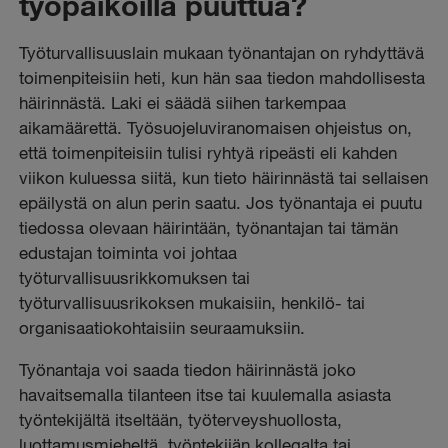
työpaikoilla puuttua?
Työturvallisuuslain mukaan työnantajan on ryhdyttävä
toimenpiteisiin heti, kun hän saa tiedon mahdollisesta
häirinnästä. Laki ei säädä siihen tarkempaa
aikamäärettä. Työsuojeluviranomaisen ohjeistus on,
että toimenpiteisiin tulisi ryhtyä ripeästi eli kahden
viikon kuluessa siitä, kun tieto häirinnästä tai sellaisen
epäilystä on alun perin saatu. Jos työnantaja ei puutu
tiedossa olevaan häirintään, työnantajan tai tämän
edustajan toiminta voi johtaa
työturvallisuusrikkomuksen tai
työturvallisuusrikoksen mukaisiin, henkilö- tai
organisaatiokohtaisiin seuraamuksiin.
Työnantaja voi saada tiedon häirinnästä joko
havaitsemalla tilanteen itse tai kuulemalla asiasta
työntekijältä itseltään, työterveyshuollosta,
luottamusmieheltä, työntekijän kollegalta tai