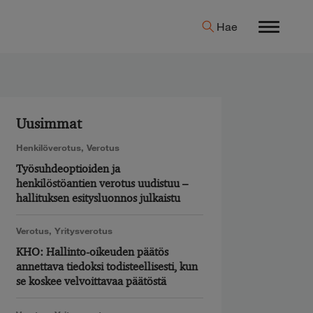
Hae
Menu
Uusimmat
Henkilöverotus
,
Verotus
Työsuhdeoptioiden ja
henkilöstöantien verotus uudistuu –
hallituksen esitysluonnos julkaistu
Verotus
,
Yritysverotus
KHO: Hallinto-oikeuden päätös
annettava tiedoksi todisteellisesti, kun
se koskee velvoittavaa päätöstä