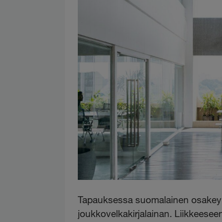
Tapauksessa suomalainen osakeyhti
joukkovelkakirjalainan. Liikkeesee