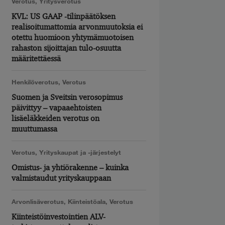
Verotus
,
Yritysverotus
KVL: US GAAP -tilinpäätöksen
realisoitumattomia arvonmuutoksia ei
otettu huomioon yhtymämuotoisen
rahaston sijoittajan tulo-osuutta
määritettäessä
Henkilöverotus
,
Verotus
Suomen ja Sveitsin verosopimus
päivittyy – vapaaehtoisten
lisäeläkkeiden verotus on
muuttumassa
Verotus
,
Yrityskaupat ja -järjestelyt
Omistus- ja yhtiörakenne – kuinka
valmistaudut yrityskauppaan
Arvonlisäverotus
,
Kiinteistöala
,
Verotus
Kiinteistöinvestointien ALV-