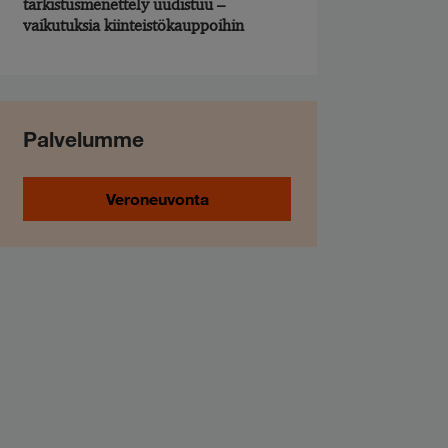
tarkistusmenettely uudistuu –
vaikutuksia kiinteistökauppoihin
Palvelumme
Veroneuvonta