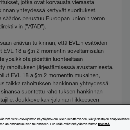
ritukset, jotka ovat korvausta vieraasta
innan yhteydessä kertyvät suoritukset.
a säädös perustuu Euroopan unionin veron
rektiiviin (”ATAD”).
saan eriävän tulkinnan, että EVL:n esitöiden
ät EVL 18 a §:n 2 momentin soveltamisalan
elypalkkiota pidettiin luonteeltaan
tty rahoituksen järjestämisessä avustamisesta.
a ollut EVL 18 a §:n 2 momentin mukainen,
us taikka rahoituksen hankinnan yhteydessä
li sinänsä suoritettu rahoituksen hankinnan
täjille. Joukkovelkakirjalainan liikkeeseen
s vähentää järjestelypalkkio
sessa.
steitä verkkosivujemme käyttäjäkokemuksen kehittämiseen, kävijätilastojen analysoimisee
linkistä.
median ominaisuuksien tukemiseen. Lue lisää evästekäytänteistämme