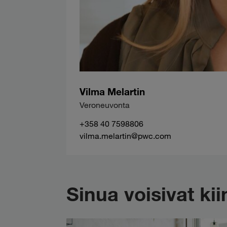
Vilma Melartin
Veroneuvonta
+358 40 7598806
vilma.melartin@pwc.com
Sinua voisivat k