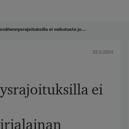
KHO: Korkovähennysrajoituksilla ei vaikutusta joukkovelkakirjalainan järjestelypalkkion vähennyskelpoisuuteen verotuksessa
22.5.2024
rajoituksilla ei
irjalainan