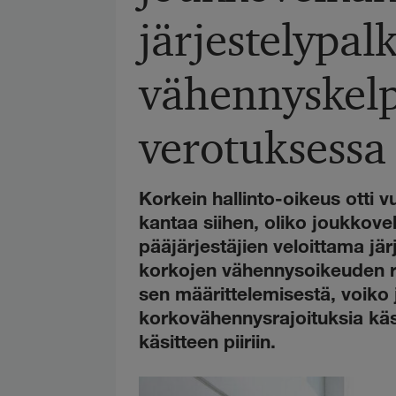
järjestelypal
vähennyskel
verotuksessa
Korkein hallinto-oikeus otti
kantaa siihen, oliko joukkove
pääjärjestäjien veloittama jä
korkojen vähennysoikeuden ra
sen määrittelemisestä, voiko j
korkovähennysrajoituksia kä
käsitteen piiriin.