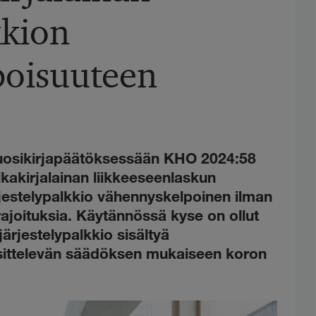
kkion
poisuuteen
 vuosikirjapäätöksessään KHO 2024:58
lkakirjalainan liikkeeseenlaskun
rjestelypalkkio vähennyskelpoinen ilman
joituksia. Käytännössä kyse on ollut
ärjestelypalkkio sisältyä
sittelevän säädöksen mukaiseen koron