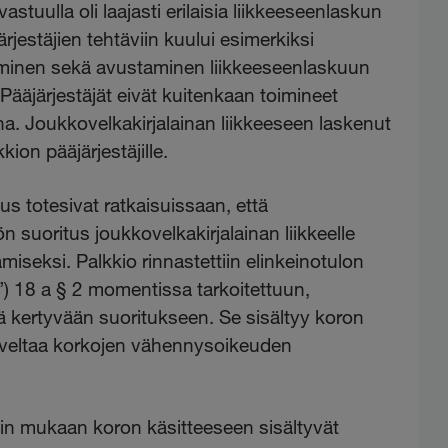
astuulla oli laajasti erilaisia liikkeeseenlaskun
ärjestäjien tehtäviin kuului esimerkiksi
miminen sekä avustaminen liikkeeseenlaskuun
 Pääjärjestäjät eivät kuitenkaan toimineet
ina. Joukkovelkakirjalainan liikkeeseen laskenut
kkion pääjärjestäjille.
eus totesivat ratkaisuissaan, että
ön suoritus joukkovelkakirjalainan liikkeelle
iseksi. Palkkio rinnastettiin elinkeinotulon
”) 18 a § 2 momentissa tarkoitettuun,
 kertyvään suoritukseen. Se sisältyy koron
i soveltaa korkojen vähennysoikeuden
in mukaan koron käsitteeseen sisältyvät