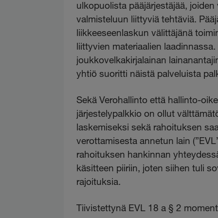
ulkopuolista pääjärjestäjää, joiden v
valmisteluun liittyviä tehtäviä. Pääj
liikkeeseenlaskun välittäjänä toi
liittyvien materiaalien laadinnassa.
joukkovelkakirjalainan lainanantaj
yhtiö suoritti näistä palveluista pal
Sekä Verohallinto että hallinto-oik
järjestelypalkkio on ollut välttämät
laskemiseksi sekä rahoituksen saam
verottamisesta annetun lain (”EVL
rahoituksen hankinnan yhteydessä
käsitteen piiriin, joten siihen tul
rajoituksia.
Tiivistettynä EVL 18 a § 2 moment