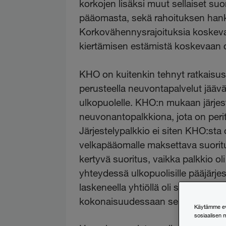
korkojen lisäksi muut sellaiset suo
pääomasta, sekä rahoituksen hank
Korkovähennysrajoituksia koskev
kiertämisen estämistä koskevaan di
KHO on kuitenkin tehnyt ratkaisus
perusteella neuvontapalvelut jääv
ulkopuolelle. KHO:n mukaan järjest
neuvonantopalkkiona, jota on peri
Järjestelypalkkio ei siten KHO:st
velkapääomalle maksettava suorit
kertyvä suoritus, vaikka palkkio o
yhteydessä ulkopuolisille pääjärjes
laskeneella yhtiöllä oli siten oikeu
kokonaisuudessaan sen verotuk
Käytämme evä
sosiaalisen 