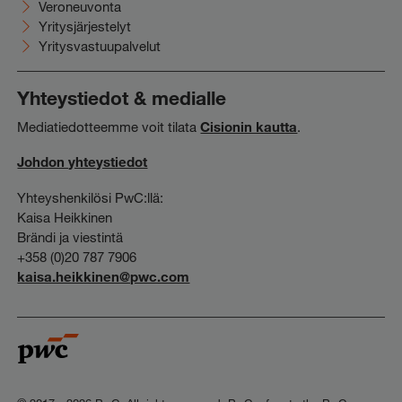
Veroneuvonta
Yritysjärjestelyt
Yritysvastuupalvelut
Yhteystiedot & medialle
Mediatiedotteemme voit tilata
Cisionin kautta
.
Johdon yhteystiedot
Yhteyshenkilösi PwC:llä:
Kaisa Heikkinen
Brändi ja viestintä
+358 (0)20 787 7906
kaisa.heikkinen@pwc.com