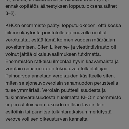
ennakkopäätös äänestyksen lopputuloksena (äänet
3–2).
KHO:n enemmistö päätyi lopputulokseen, että koska
liikennekäytöstä poistetulla ajoneuvolla ei ollut
verokautta, estää tämä kolmen vuoden määräajan
soveltamisen. Siten Liikenne- ja viestintävirasto oli
voinut jättää oikaisuvaatimuksen tutkimatta.
Enemmistön ratkaisu ilmentää hyvin kaavamaista ja
verolain sanamuotoon tukeutuvaa tulkintalinjaa.
Painoarvoa annetaan verokauden käsitteelle siten,
miten se ajoneuvoverolain sanamuodon perusteella
tulee ymmärtää. Verolain puutteellisuudesta ja
tulkinnanvaraisuudesta huolimatta KHO:n enemmistö
ei perusteluissaan tukeudu millään tavoin lain
esitöihin tai punnitse tulkintaratkaisun merkitystä
verovelvollisen oikeusturvan kannalta.