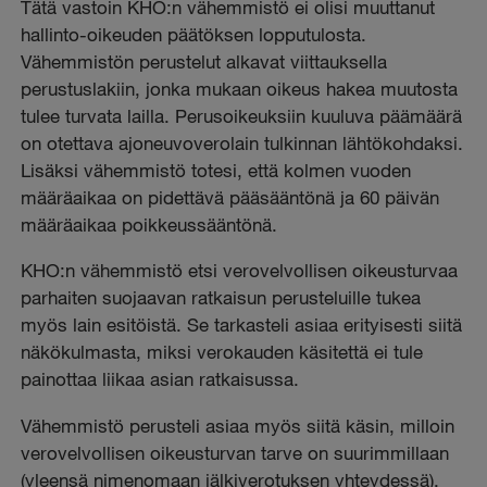
Tätä vastoin KHO:n vähemmistö ei olisi muuttanut
hallinto-oikeuden päätöksen lopputulosta.
Vähemmistön perustelut alkavat viittauksella
perustuslakiin, jonka mukaan oikeus hakea muutosta
tulee turvata lailla. Perusoikeuksiin kuuluva päämäärä
on otettava ajoneuvoverolain tulkinnan lähtökohdaksi.
Lisäksi vähemmistö totesi, että kolmen vuoden
määräaikaa on pidettävä pääsääntönä ja 60 päivän
määräaikaa poikkeussääntönä.
KHO:n vähemmistö etsi verovelvollisen oikeusturvaa
parhaiten suojaavan ratkaisun perusteluille tukea
myös lain esitöistä. Se tarkasteli asiaa erityisesti siitä
näkökulmasta, miksi verokauden käsitettä ei tule
painottaa liikaa asian ratkaisussa.
Vähemmistö perusteli asiaa myös siitä käsin, milloin
verovelvollisen oikeusturvan tarve on suurimmillaan
(yleensä nimenomaan jälkiverotuksen yhteydessä).