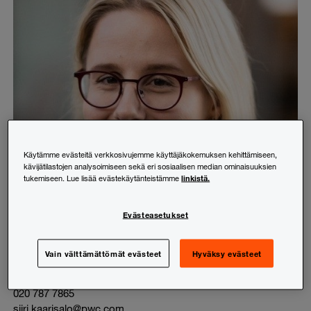
Käytämme evästeitä verkkosivujemme käyttäjäkokemuksen kehittämiseen,
kävijätilastojen analysoimiseen sekä eri sosiaalisen median ominaisuuksien
linkistä.
tukemiseen. Lue lisää evästekäytänteistämme
Evästeasetukset
Siiri Kaarisalo
Vain välttämättömät evästeet
Hyväksy evästeet
Veroneuvonta
020 787 7865
siiri.kaarisalo@pwc.com