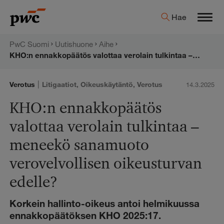
Hyppää
PwC:n
Hae
sisältöön
Men
uutishuone
PwC Suomi
Uutishuone
Aihe
KHO:n ennakkopäätös valottaa verolain tulkintaa – meneekö sanamuoto verovelvollisen oikeusturvan edelle?
|
Verotus
Litigaatiot
,
Oikeuskäytäntö
,
Verotus
14.3.2025
KHO:n ennakkopäätös
valottaa verolain tulkintaa –
meneekö sanamuoto
verovelvollisen oikeusturvan
edelle?
Korkein hallinto-oikeus antoi helmikuussa
ennakkopäätöksen KHO 2025:17.