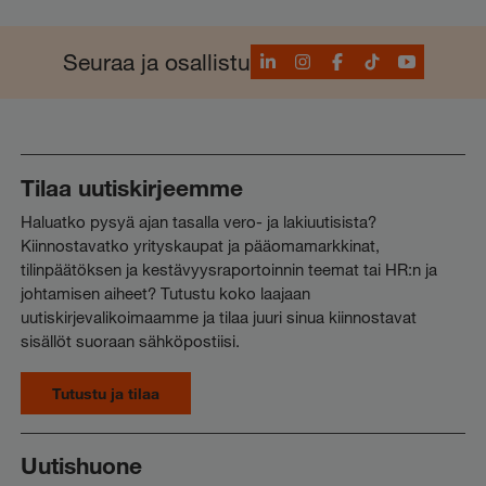
LinkedIn
Instagram
Facebook
TikTok
YouTube
Seuraa ja osallistu
Tilaa uutiskirjeemme
Haluatko pysyä ajan tasalla vero- ja lakiuutisista?
Kiinnostavatko yrityskaupat ja pääomamarkkinat,
tilinpäätöksen ja kestävyysraportoinnin teemat tai HR:n ja
johtamisen aiheet? Tutustu koko laajaan
uutiskirjevalikoimaamme ja tilaa juuri sinua kiinnostavat
sisällöt suoraan sähköpostiisi.
Tutustu ja tilaa
Uutishuone