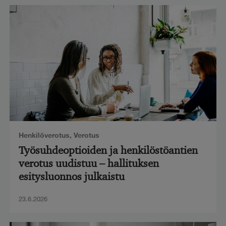
Henkilöverotus
,
Verotus
Työsuhdeoptioiden ja henkilöstöantien
verotus uudistuu – hallituksen
esitysluonnos julkaistu
23.6.2026