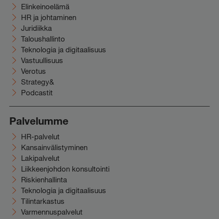
Elinkeinoelämä
HR ja johtaminen
Juridiikka
Taloushallinto
Teknologia ja digitaalisuus
Vastuullisuus
Verotus
Strategy&
Podcastit
Palvelumme
HR-palvelut
Kansainvälistyminen
Lakipalvelut
Liikkeenjohdon konsultointi
Riskienhallinta
Teknologia ja digitaalisuus
Tilintarkastus
Varmennuspalvelut