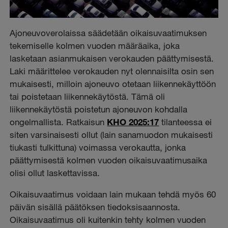
Ajoneuvoverolaissa säädetään oikaisuvaatimuksen
tekemiselle kolmen vuoden määräaika, joka
lasketaan asianmukaisen verokauden päättymisestä.
Laki määrittelee verokauden nyt olennaisilta osin sen
mukaisesti, milloin ajoneuvo otetaan liikennekäyttöön
tai poistetaan liikennekäytöstä. Tämä oli
liikennekäytöstä poistetun ajoneuvon kohdalla
ongelmallista. Ratkaisun
KHO 2025:17
tilanteessa ei
siten varsinaisesti ollut (lain sanamuodon mukaisesti
tiukasti tulkittuna) voimassa verokautta, jonka
päättymisestä kolmen vuoden oikaisuvaatimusaika
olisi ollut laskettavissa.
Oikaisuvaatimus voidaan lain mukaan tehdä myös 60
päivän sisällä päätöksen tiedoksisaannosta.
Oikaisuvaatimus oli kuitenkin tehty kolmen vuoden