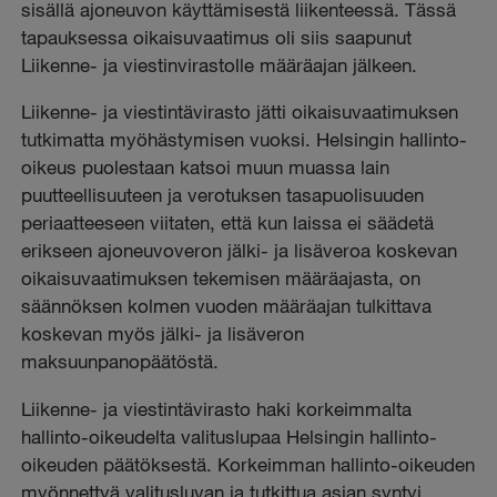
sisällä ajoneuvon käyttämisestä liikenteessä. Tässä
tapauksessa oikaisuvaatimus oli siis saapunut
Liikenne- ja viestinvirastolle määräajan jälkeen.
Liikenne- ja viestintävirasto jätti oikaisuvaatimuksen
tutkimatta myöhästymisen vuoksi. Helsingin hallinto-
oikeus puolestaan katsoi muun muassa lain
puutteellisuuteen ja verotuksen tasapuolisuuden
periaatteeseen viitaten, että kun laissa ei säädetä
erikseen ajoneuvoveron jälki- ja lisäveroa koskevan
oikaisuvaatimuksen tekemisen määräajasta, on
säännöksen kolmen vuoden määräajan tulkittava
koskevan myös jälki- ja lisäveron
maksuunpanopäätöstä.
Liikenne- ja viestintävirasto haki korkeimmalta
hallinto-oikeudelta valituslupaa Helsingin hallinto-
oikeuden päätöksestä. Korkeimman hallinto-oikeuden
myönnettyä valitusluvan ja tutkittua asian syntyi