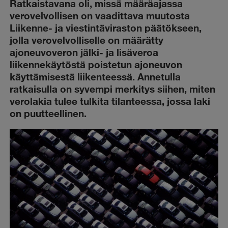
Ratkaistavana oli, missä määräajassa
verovelvollisen on vaadittava muutosta
Liikenne- ja viestintäviraston päätökseen,
jolla verovelvolliselle on määrätty
ajoneuvoveron jälki- ja lisäveroa
liikennekäytöstä poistetun ajoneuvon
käyttämisestä liikenteessä. Annetulla
ratkaisulla on syvempi merkitys siihen, miten
verolakia tulee tulkita tilanteessa, jossa laki
on puutteellinen.