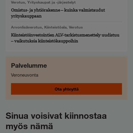
Verotus
,
Yrityskaupat ja -järjestelyt
Omistus- ja yhtiörakenne – kuinka valmistaudut
yrityskauppaan
Arvonlisäverotus
,
Kiinteistöala
,
Verotus
Kiinteistöinvestointien ALV-tarkistusmenettely uudistuu
– vaikutuksia kiinteistökauppoihin
Palvelumme
Veroneuvonta
Ota yhteyttä
Sinua voisivat kiinnostaa
myös nämä