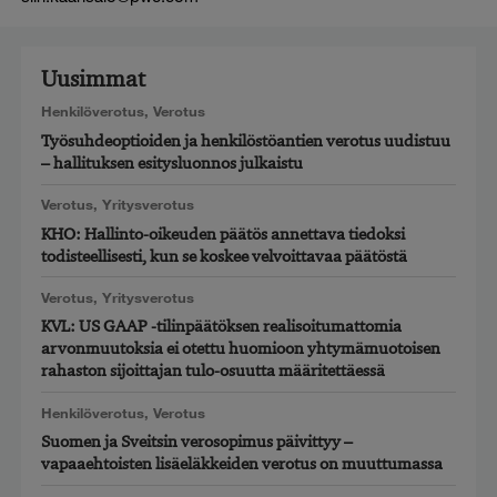
Uusimmat
Henkilöverotus
,
Verotus
Työsuhdeoptioiden ja henkilöstöantien verotus uudistuu
– hallituksen esitysluonnos julkaistu
Verotus
,
Yritysverotus
KHO: Hallinto-oikeuden päätös annettava tiedoksi
todisteellisesti, kun se koskee velvoittavaa päätöstä
Verotus
,
Yritysverotus
KVL: US GAAP -tilinpäätöksen realisoitumattomia
arvonmuutoksia ei otettu huomioon yhtymämuotoisen
rahaston sijoittajan tulo-osuutta määritettäessä
Henkilöverotus
,
Verotus
Suomen ja Sveitsin verosopimus päivittyy –
vapaaehtoisten lisäeläkkeiden verotus on muuttumassa