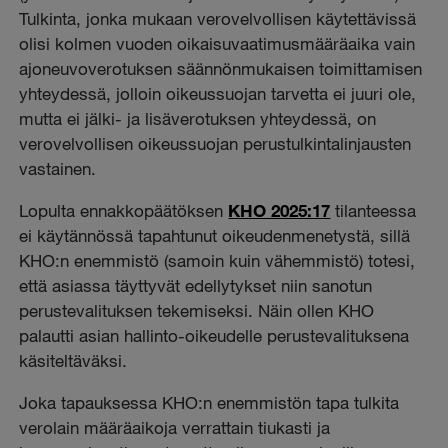
Tulkinta, jonka mukaan verovelvollisen käytettävissä
olisi kolmen vuoden oikaisuvaatimusmääräaika vain
ajoneuvoverotuksen säännönmukaisen toimittamisen
yhteydessä, jolloin oikeussuojan tarvetta ei juuri ole,
mutta ei jälki- ja lisäverotuksen yhteydessä, on
verovelvollisen oikeussuojan perustulkintalinjausten
vastainen.
Lopulta ennakkopäätöksen
KHO 2025:17
tilanteessa
ei käytännössä tapahtunut oikeudenmenetystä, sillä
KHO:n enemmistö (samoin kuin vähemmistö) totesi,
että asiassa täyttyvät edellytykset niin sanotun
perustevalituksen tekemiseksi. Näin ollen KHO
palautti asian hallinto-oikeudelle perustevalituksena
käsiteltäväksi.
Joka tapauksessa KHO:n enemmistön tapa tulkita
verolain määräaikoja verrattain tiukasti ja