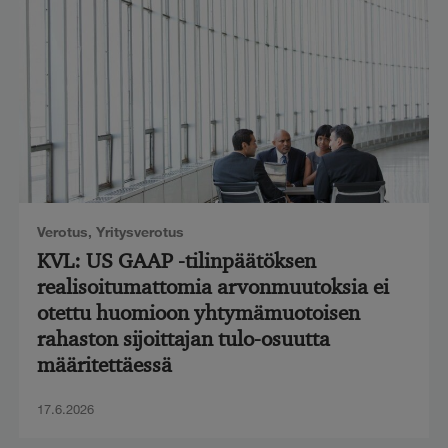
Verotus
,
Yritysverotus
KVL: US GAAP -tilinpäätöksen
realisoitumattomia arvonmuutoksia ei
otettu huomioon yhtymämuotoisen
rahaston sijoittajan tulo-osuutta
määritettäessä
17.6.2026