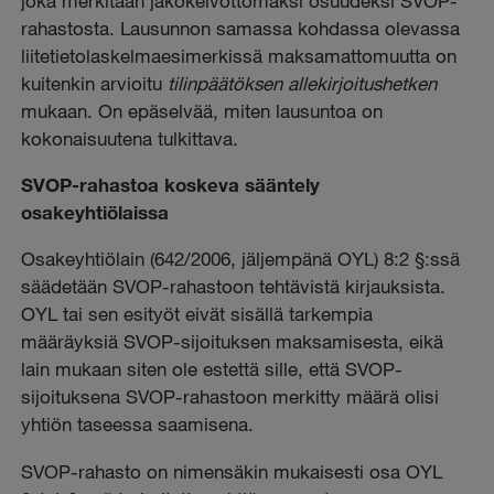
joka merkitään jakokelvottomaksi osuudeksi SVOP-
rahastosta. Lausunnon samassa kohdassa olevassa
liitetietolaskelmaesimerkissä maksamattomuutta on
kuitenkin arvioitu
tilinpäätöksen allekirjoitushetken
mukaan. On epäselvää, miten lausuntoa on
kokonaisuutena tulkittava.
SVOP-rahastoa koskeva sääntely
osakeyhtiölaissa
Osakeyhtiölain (642/2006, jäljempänä OYL) 8:2 §:ssä
säädetään SVOP-rahastoon tehtävistä kirjauksista.
OYL tai sen esityöt eivät sisällä tarkempia
määräyksiä SVOP-sijoituksen maksamisesta, eikä
lain mukaan siten ole estettä sille, että SVOP-
sijoituksena SVOP-rahastoon merkitty määrä olisi
yhtiön taseessa saamisena.
SVOP-rahasto on nimensäkin mukaisesti osa OYL