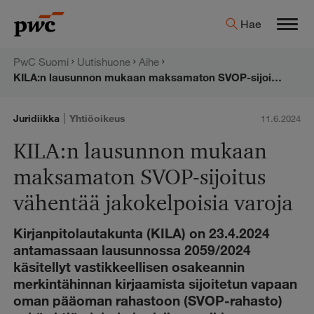
Hyppää
PwC:n
Hae
sisältöön
Men
uutishuone
PwC Suomi
Uutishuone
Aihe
KILA:n lausunnon mukaan maksamaton SVOP-sijoitus vähentää jakokelpoisia varoja
|
Juridiikka
Yhtiöoikeus
11.6.2024
KILA:n lausunnon mukaan
maksamaton SVOP-sijoitus
vähentää jakokelpoisia varoja
Kirjanpitolautakunta (KILA) on 23.4.2024
antamassaan lausunnossa 2059/2024
käsitellyt vastikkeellisen osakeannin
merkintähinnan kirjaamista sijoitetun vapaan
oman pääoman rahastoon (SVOP-rahasto)