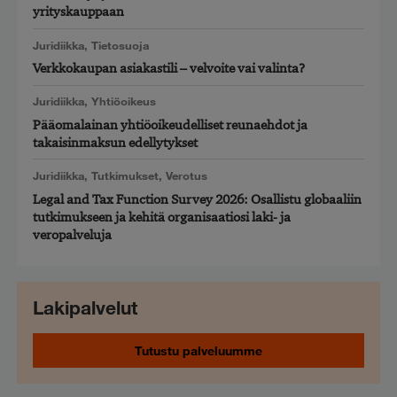
yrityskauppaan
Juridiikka
,
Tietosuoja
Verkkokaupan asiakastili – velvoite vai valinta?
Juridiikka
,
Yhtiöoikeus
Pääomalainan yhtiöoikeudelliset reunaehdot ja
takaisinmaksun edellytykset
Juridiikka
,
Tutkimukset
,
Verotus
Legal and Tax Function Survey 2026: Osallistu globaaliin
tutkimukseen ja kehitä organisaatiosi laki- ja
veropalveluja
Lakipalvelut
Tutustu palveluumme