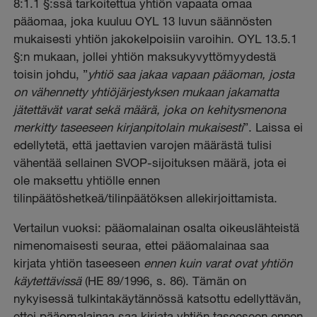
8:1.1 §:ssä tarkoitettua yhtiön vapaata omaa
pääomaa, joka kuuluu OYL 13 luvun säännösten
mukaisesti yhtiön jakokelpoisiin varoihin. OYL 13.5.1
§:n mukaan, jollei yhtiön maksukyvyttömyydestä
toisin johdu, ”
yhtiö saa jakaa vapaan pääoman, josta
on vähennetty yhtiöjärjestyksen mukaan jakamatta
jätettävät varat sekä määrä, joka on kehitysmenona
merkitty taseeseen kirjanpitolain mukaisesti
”. Laissa ei
edellytetä, että jaettavien varojen määrästä tulisi
vähentää sellainen SVOP-sijoituksen määrä, jota ei
ole maksettu yhtiölle ennen
tilinpäätöshetkeä/tilinpäätöksen allekirjoittamista.
Vertailun vuoksi: pääomalainan osalta oikeuslähteistä
nimenomaisesti seuraa, ettei pääomalainaa saa
kirjata yhtiön taseeseen
ennen kuin varat ovat yhtiön
käytettävissä
(HE 89/1996, s. 86).
Tämän on
nykyisessä tulkintakäytännössä katsottu edellyttävän,
ettei pääomalainaa saa kirjata yhtiön taseeseen ennen