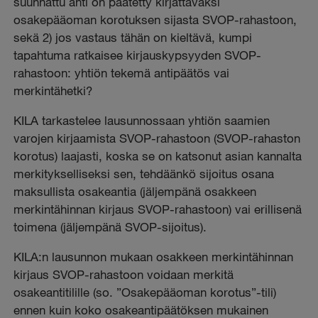
suunnattu anti on päätetty kirjattavaksi
osakepääoman korotuksen sijasta SVOP-rahastoon,
sekä 2) jos vastaus tähän on kieltävä, kumpi
tapahtuma ratkaisee kirjauskypsyyden SVOP-
rahastoon: yhtiön tekemä antipäätös vai
merkintähetki?
KILA tarkastelee lausunnossaan yhtiön saamien
varojen kirjaamista SVOP-rahastoon (SVOP-rahaston
korotus) laajasti, koska se on katsonut asian kannalta
merkitykselliseksi sen, tehdäänkö sijoitus osana
maksullista osakeantia (jäljempänä osakkeen
merkintähinnan kirjaus SVOP-rahastoon) vai erillisenä
toimena (jäljempänä SVOP-sijoitus).
KILA:n lausunnon mukaan osakkeen merkintähinnan
kirjaus SVOP-rahastoon voidaan merkitä
osakeantitilille (so. ”Osakepääoman korotus”-tili)
ennen kuin koko osakeantipäätöksen mukainen