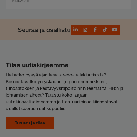
16.6.2026
LinkedIn
Instagram
Facebook
TikTok
YouTube
Seuraa ja osallistu
Tilaa uutiskirjeemme
Haluatko pysyä ajan tasalla vero- ja lakiuutisista?
Kiinnostavatko yrityskaupat ja pääomamarkkinat,
tilinpäätöksen ja kestävyysraportoinnin teemat tai HR:n ja
johtamisen aiheet? Tutustu koko laajaan
uutiskirjevalikoimaamme ja tilaa juuri sinua kiinnostavat
sisällöt suoraan sähköpostiisi.
Tutustu ja tilaa