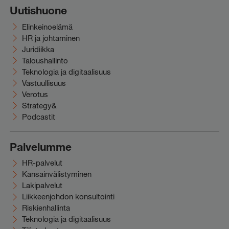
Uutishuone
Elinkeinoelämä
HR ja johtaminen
Juridiikka
Taloushallinto
Teknologia ja digitaalisuus
Vastuullisuus
Verotus
Strategy&
Podcastit
Palvelumme
HR-palvelut
Kansainvälistyminen
Lakipalvelut
Liikkeenjohdon konsultointi
Riskienhallinta
Teknologia ja digitaalisuus