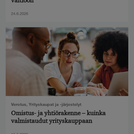
valtioon
24.6.2026
Verotus
,
Yrityskaupat ja -järjestelyt
Omistus- ja yhtiörakenne – kuinka
valmistaudut yrityskauppaan