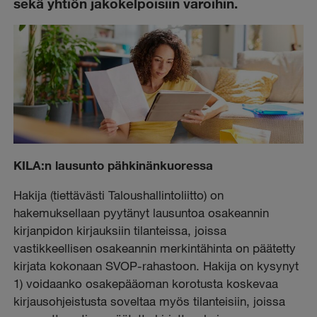
sekä yhtiön jakokelpoisiin varoihin.
KILA:n lausunto pähkinänkuoressa
Hakija (tiettävästi Taloushallintoliitto) on
hakemuksellaan pyytänyt lausuntoa osakeannin
kirjanpidon kirjauksiin tilanteissa, joissa
vastikkeellisen osakeannin merkintähinta on päätetty
kirjata kokonaan SVOP-rahastoon. Hakija on kysynyt
1) voidaanko osakepääoman korotusta koskevaa
kirjausohjeistusta soveltaa myös tilanteisiin, joissa