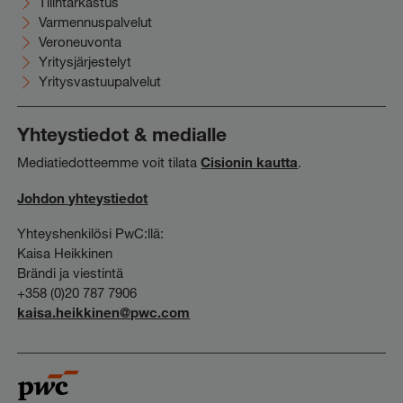
Tilintarkastus
Varmennuspalvelut
Veroneuvonta
Yritysjärjestelyt
Yritysvastuupalvelut
Yhteystiedot & medialle
Mediatiedotteemme voit tilata
Cisionin kautta
.
Johdon yhteystiedot
Yhteyshenkilösi PwC:llä:
Kaisa Heikkinen
Brändi ja viestintä
+358 (0)20 787 7906
kaisa.heikkinen@pwc.com