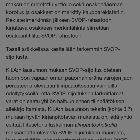
maksu on suoritettu yhtiölle sekä osakepääoman
korotus ja osakkeet on merkitty kaupparekisteriin.
Rekisterimerkinnän jälkeen SVOP-rahastoon
kirjattava osakkeen merkintähinta siirretään
osakeantitililtä SVOP-rahastoon.
Tässä artikkelissa käsitellään tarkemmin SVOP-
sijoitusta.
KILA:n lausunnon mukaan SVOP-sijoitus otetaan
huomioon vapaan oman pääoman eränä varojen jaon
perusteena olevassa tilinpäätöksessä vain sillä
edellytyksellä, että SVOP-sijoituksen tarkoittamat
varat on saatu yhtiön haltuun ennen tilinpäätöksen
allekirjoittamista. KILA:n lausunnon tekstin (kohta 3.7)
mukaan hyvän kirjanpitotavan mukaista on, että yhtiö
esittää liitetietona laskelman
tilinpäätöshetkellä
maksamatta olevasta SVOP-sijoituksen määrästä,