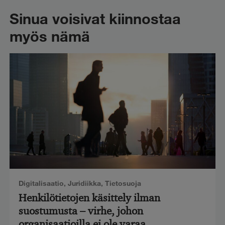
Sinua voisivat kiinnostaa
myös nämä
Digitalisaatio
,
Juridiikka
,
Tietosuoja
Henkilötietojen käsittely ilman
suostumusta – virhe, johon
organisaatioilla ei ole varaa