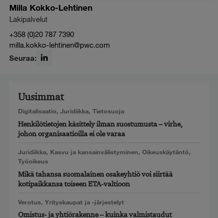
Milla Kokko-Lehtinen
Lakipalvelut
+358 (0)20 787 7390
milla.kokko-lehtinen@pwc.com
Seuraa:
LinkedIn
Uusimmat
Digitalisaatio
,
Juridiikka
,
Tietosuoja
Henkilötietojen käsittely ilman suostumusta – virhe,
johon organisaatioilla ei ole varaa
Juridiikka
,
Kasvu ja kansainvälistyminen
,
Oikeuskäytäntö
,
Työoikeus
Mikä tahansa suomalainen osakeyhtiö voi siirtää
kotipaikkansa toiseen ETA-valtioon
Verotus
,
Yrityskaupat ja -järjestelyt
Omistus- ja yhtiörakenne – kuinka valmistaudut