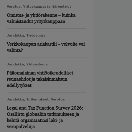
Verotus
,
Yrityskaupat ja -järjestelyt
Omistus- ja yhtiörakenne – kuinka
valmistaudut yrityskauppaan
Juridiikka
,
Tietosuoja
Verkkokaupan asiakastili – velvoite vai
valinta?
Juridiikka
,
Yhtiöoikeus
Pääomalainan yhtiöoikeudelliset
reunaehdot ja takaisinmaksun
edellytykset
Juridiikka
,
Tutkimukset
,
Verotus
Legal and Tax Function Survey 2026:
Osallistu globaaliin tutkimukseen ja
kehitä organisaatiosi laki- ja
veropalveluja