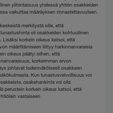
llinen ylihintaisuus yhdessä yhtiön osakkeiden
ssa vaikuttaa määräyksen rinnastettavuuteen.
eskeistä merkitystä sille, että
unastushinta oli osakkeiden kohtuullinen
. Lisäksi korkein oikeus katsoi, että
on määrittämiseen liittyy harkinnanvaraisia
in oikeus päätyi siihen, että
kinnanvaraisuus, korkeimman arvon
säys johtavat todennäköisesti osakkeen
näkökulmasta. Kun lunastusvelvollisuus voi
sakkeista, osakehankinta voi olla
lä perustein korkein oikeus katsoi, että
yhtiölain vastaiseen