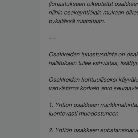
(lunastukseen oikeutetut osakkeen
niihin osakeyhtiölain mukaan oikeu
pykälässä määrätään.
– –
Osakkeiden lunastushinta on osak
hallituksen tulee vahvistaa, lisätty
Osakkeiden kohtuulliseksi käyväks
vahvistama korkein arvo seuraavis
1. Yhtiön osakkeen markkinahinta
luontevasti muodostuneen
2. Yhtiön osakkeen substanssiarvo