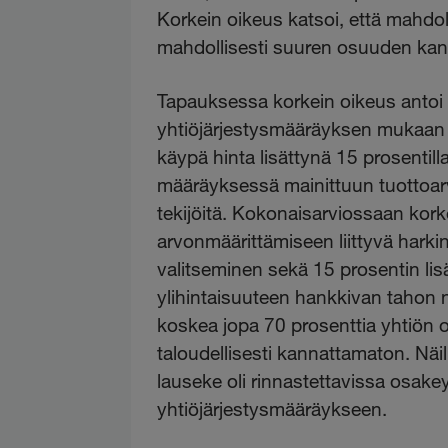
Korkein oikeus katsoi, että mahdo
mahdollisesti suuren osuuden kan
Tapauksessa korkein oikeus antoi k
yhtiöjärjestysmääräyksen mukaan l
käypä hinta lisättynä 15 prosentilla
määräyksessä mainittuun tuottoarv
tekijöitä. Kokonaisarviossaan korke
arvonmäärittämiseen liittyvä har
valitseminen sekä 15 prosentin li
ylihintaisuuteen hankkivan tahon 
koskea jopa 70 prosenttia yhtiön o
taloudellisesti kannattamaton. Näil
lauseke oli rinnastettavissa osake
yhtiöjärjestysmääräykseen.