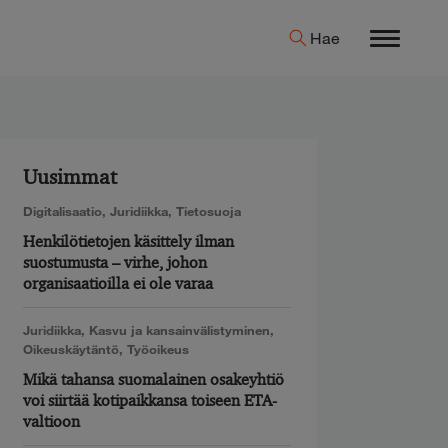
Hae
Menu
Uusimmat
Digitalisaatio
,
Juridiikka
,
Tietosuoja
Henkilötietojen käsittely ilman
suostumusta – virhe, johon
organisaatioilla ei ole varaa
Juridiikka
,
Kasvu ja kansainvälistyminen
,
Oikeuskäytäntö
,
Työoikeus
Mikä tahansa suomalainen osakeyhtiö
voi siirtää kotipaikkansa toiseen ETA-
valtioon