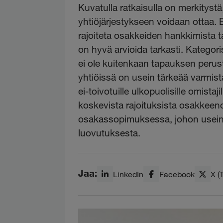
Kuvatulla ratkaisulla on merkitystä
yhtiöjärjestykseen voidaan ottaa. E
rajoiteta osakkeiden hankkimista ta
on hyvä arvioida tarkasti. Kategori
ei ole kuitenkaan tapauksen perust
yhtiöissä on usein tärkeää varmista
ei-toivotuille ulkopuolisille omistaj
koskevista rajoituksista osakkeen
osakassopimuksessa, johon usein o
luovutuksesta.
Jaa:
LinkedIn
Facebook
X (