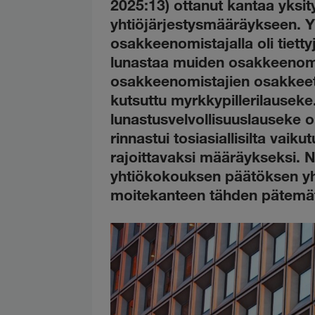
2025:13) ottanut kantaa yksi
yhtiöjärjestysmääräykseen. 
osakkeenomistajalla oli tietty
lunastaa muiden osakkeenomi
osakkeenomistajien osakkeet t
kutsuttu myrkkypillerilauseke
lunastusvelvollisuuslauseke o
rinnastui tosiasiallisilta vai
rajoittavaksi määräykseksi. Nä
yhtiökokouksen päätöksen yh
moitekanteen tähden pätemä