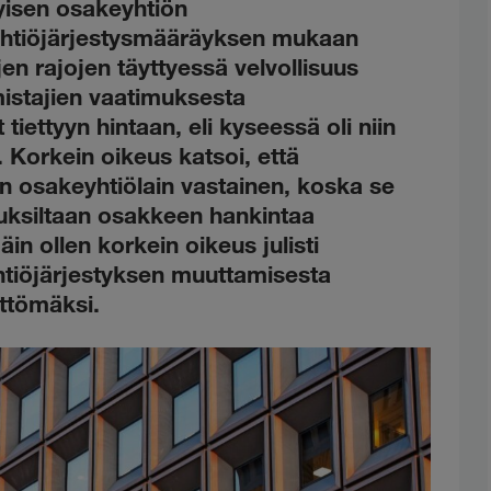
tyisen osakeyhtiön
Yhtiöjärjestysmääräyksen mukaan
jen rajojen täyttyessä velvollisuus
stajien vaatimuksesta
iettyyn hintaan, eli kyseessä oli niin
. Korkein oikeus katsoi, että
n osakeyhtiölain vastainen, koska se
kutuksiltaan osakkeen hankintaa
in ollen korkein oikeus julisti
tiöjärjestyksen muuttamisesta
ttömäksi.