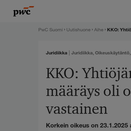
Hyppää
PwC:n
sisältöön
uutishuone
PwC Suomi
Uutishuone
Aihe
|
Juridiikka
Juridiikka
,
Oikeuskäytäntö
KKO: Yhtiöjä
määräys oli 
vastainen
Korkein oikeus on 23.1.2025