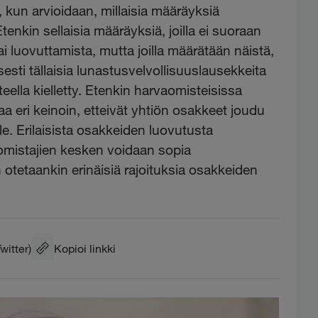
, kun arvioidaan, millaisia määräyksiä
tenkin sellaisia määräyksiä, joilla ei suoraan
i luovuttamista, mutta joilla määrätään näistä,
sesti tällaisia lunastusvelvollisuuslausekkeita
eella kielletty. Etenkin harvaomisteisissa
a eri keinoin, etteivät yhtiön osakkeet joudu
ille. Erilaisista osakkeiden luovutusta
omistajien kesken voidaan sopia
tetaankin erinäisiä rajoituksia osakkeiden
Twitter)
Kopioi linkki