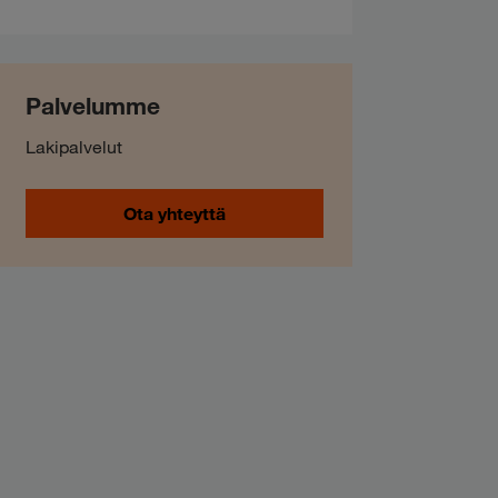
Palvelumme
Lakipalvelut
Ota yhteyttä