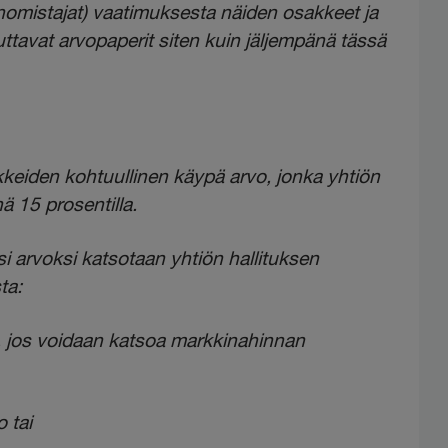
omistajat) vaatimuksesta näiden osakkeet ja
ttavat arvopaperit siten kuin jäljempänä tässä
keiden kohtuullinen käypä arvo, jonka yhtiön
nä 15 prosentilla.
i arvoksi katsotaan yhtiön hallituksen
ta:
, jos voidaan katsoa markkinahinnan
 tai