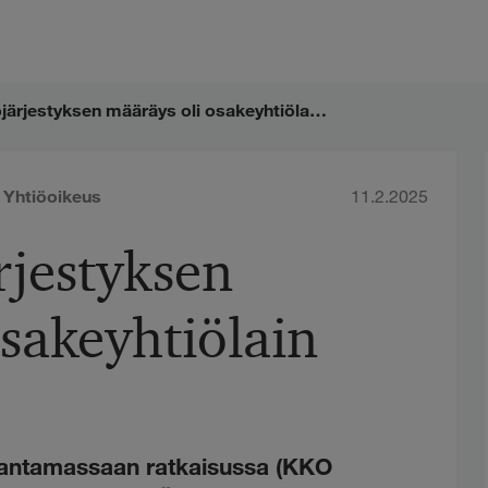
KKO: Yhtiöjärjestyksen määräys oli osakeyhtiölain vastainen
,
Yhtiöoikeus
11.2.2025
rjestyksen
osakeyhtiölain
 antamassaan ratkaisussa (KKO