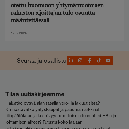
otettu huomioon yhtymämuotoisen
rahaston sijoittajan tulo-osuutta
määritettäessä
17.6.2026
LinkedIn
Instagram
Facebook
TikTok
YouTube
Seuraa ja osallistu
Tilaa uutiskirjeemme
Haluatko pysyä ajan tasalla vero- ja lakiuutisista?
Kiinnostavatko yrityskaupat ja pääomamarkkinat,
tilinpäätöksen ja kestävyysraportoinnin teemat tai HR:n ja
johtamisen aiheet? Tutustu koko laajaan
uutiskirjevalikoimaamme ja tilaa juuri sinua kiinnostavat