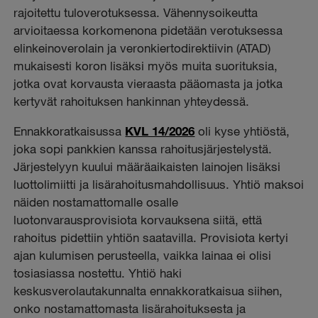
rajoitettu tuloverotuksessa. Vähennysoikeutta
arvioitaessa korkomenona pidetään verotuksessa
elinkeinoverolain ja veronkiertodirektiivin (ATAD)
mukaisesti koron lisäksi myös muita suorituksia,
jotka ovat korvausta vieraasta pääomasta ja jotka
kertyvät rahoituksen hankinnan yhteydessä.
Ennakkoratkaisussa
KVL 14/2026
oli kyse yhtiöstä,
joka sopi pankkien kanssa rahoitusjärjestelystä.
Järjestelyyn kuului määräaikaisten lainojen lisäksi
luottolimiitti ja lisärahoitusmahdollisuus. Yhtiö maksoi
näiden nostamattomalle osalle
luotonvarausprovisiota korvauksena siitä, että
rahoitus pidettiin yhtiön saatavilla. Provisiota kertyi
ajan kulumisen perusteella, vaikka lainaa ei olisi
tosiasiassa nostettu. Yhtiö haki
keskusverolautakunnalta ennakkoratkaisua siihen,
onko nostamattomasta lisärahoituksesta ja