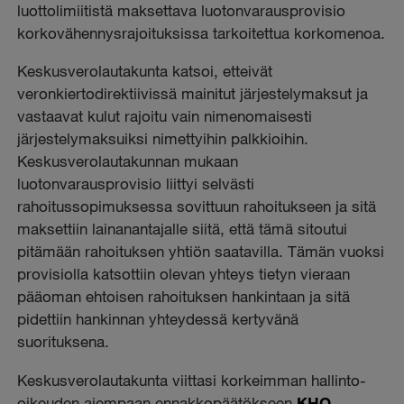
luottolimiitistä maksettava luotonvarausprovisio
korkovähennysrajoituksissa tarkoitettua korkomenoa.
Keskusverolautakunta katsoi, etteivät
veronkiertodirektiivissä mainitut järjestelymaksut ja
vastaavat kulut rajoitu vain nimenomaisesti
järjestelymaksuiksi nimettyihin palkkioihin.
Keskusverolautakunnan mukaan
luotonvarausprovisio liittyi selvästi
rahoitussopimuksessa sovittuun rahoitukseen ja sitä
maksettiin lainanantajalle siitä, että tämä sitoutui
pitämään rahoituksen yhtiön saatavilla. Tämän vuoksi
provisiolla katsottiin olevan yhteys tietyn vieraan
pääoman ehtoisen rahoituksen hankintaan ja sitä
pidettiin hankinnan yhteydessä kertyvänä
suorituksena.
Keskusverolautakunta viittasi korkeimman hallinto-
oikeuden aiempaan ennakkopäätökseen
KHO