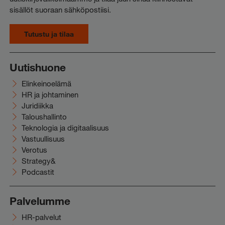
sisällöt suoraan sähköpostiisi.
Tutustu ja tilaa
Uutishuone
Elinkeinoelämä
HR ja johtaminen
Juridiikka
Taloushallinto
Teknologia ja digitaalisuus
Vastuullisuus
Verotus
Strategy&
Podcastit
Palvelumme
HR-palvelut