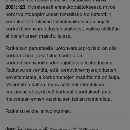
2021:123
. Kyseisessä ennakkopäätöksessä myös
koronvaihtosopimuksen nimelliskorko katsottiin
veronkiertodirektiivin tulkintavaikutuksen nojalla
korkovähennysrajoitusten alaiseksi, vaikka sitäkään
ei ole erikseen mainittu laissa.
Ratkaisun perusteella luotonvarausprovisio on siis
korkomenoa, joka tulee huomioida
korkovähennysoikeuden rajoituksia laskettaessa.
Ratkaisu selventää, että korkovähennysrajoitusten
soveltamisala ja korkomenojen määritelmä on laaja.
Määritelmä kattaa myös sellaiset rahoituksen
hankinnan yhteydessä kertyvät suoritukset, joita
maksetaan ennen varsinaisen lainan nostamista.
Ratkaisu ei ole lainvoimainen.
Jaa:
LinkedIn
Facebook
X (Twitter)