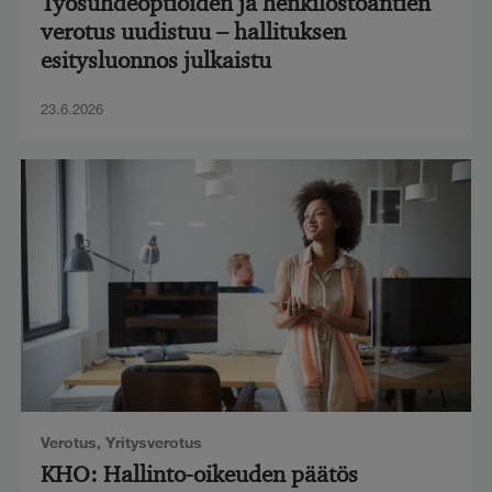
Työsuhdeoptioiden ja henkilöstöantien
verotus uudistuu – hallituksen
esitysluonnos julkaistu
23.6.2026
Verotus
,
Yritysverotus
KHO: Hallinto-oikeuden päätös