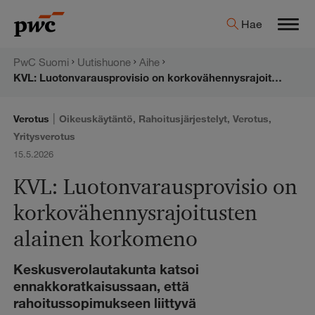
Hyppää
PwC:n
Hae
sisältöön
Men
uutishuone
PwC Suomi
Uutishuone
Aihe
KVL: Luotonvarausprovisio on korkovähennysrajoitusten alainen korkomeno
|
Verotus
Oikeuskäytäntö
,
Rahoitusjärjestelyt
,
Verotus
,
Yritysverotus
15.5.2026
KVL: Luotonvarausprovisio on
korkovähennysrajoitusten
alainen korkomeno
Keskusverolautakunta katsoi
ennakkoratkaisussaan, että
rahoitussopimukseen liittyvä