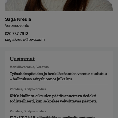
Saga Kreula
Veroneuvonta
020 787 7913
saga.kreula@pwc.com
Uusimmat
Henkilöverotus
,
Verotus
Työsuhdeoptioiden ja henkilöstöantien verotus uudistuu
– hallituksen esitysluonnos julkaistu
Verotus
,
Yritysverotus
KHO: Hallinto-oikeuden päätös annettava tiedoksi
todisteellisesti, kun se koskee velvoittavaa päätöstä
Verotus
,
Yritysverotus
KVL: US GAAP -tilinpäätöksen realisoitumattomia