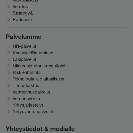
Verotus
Strategy&
Podcastit
Palvelumme
HR-palvelut
Kansainvälistyminen
Lakipalvelut
Liikkeenjohdon konsultointi
Riskienhallinta
Teknologia ja digitaalisuus
Tilintarkastus
Varmennuspalvelut
Veroneuvonta
Yritysjärjestelyt
Yritysvastuupalvelut
Yhteystiedot & medialle