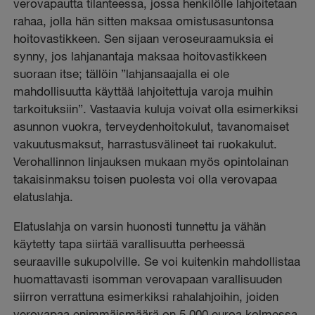
verovapautta tilanteessa, jossa henkilölle lahjoitetaan
rahaa, jolla hän sitten maksaa omistusasuntonsa
hoitovastikkeen. Sen sijaan veroseuraamuksia ei
synny, jos lahjanantaja maksaa hoitovastikkeen
suoraan itse; tällöin ”lahjansaajalla ei ole
mahdollisuutta käyttää lahjoitettuja varoja muihin
tarkoituksiin”. Vastaavia kuluja voivat olla esimerkiksi
asunnon vuokra, terveydenhoitokulut, tavanomaiset
vakuutusmaksut, harrastusvälineet tai ruokakulut.
Verohallinnon linjauksen mukaan myös opintolainan
takaisinmaksu toisen puolesta voi olla verovapaa
elatuslahja.
Elatuslahja on varsin huonosti tunnettu ja vähän
käytetty tapa siirtää varallisuutta perheessä
seuraaville sukupolville. Se voi kuitenkin mahdollistaa
huomattavasti isomman verovapaan varallisuuden
siirron verrattuna esimerkiksi rahalahjoihin, joiden
verovapaa enimmäismäärä on 5 000 euroa kolmessa