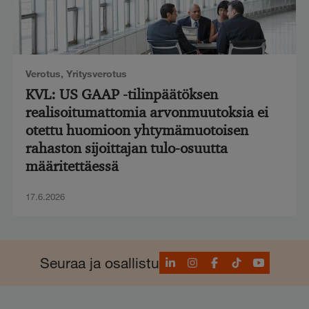
Verotus
,
Yritysverotus
KVL: US GAAP -tilinpäätöksen
realisoitumattomia arvonmuutoksia ei
otettu huomioon yhtymämuotoisen
rahaston sijoittajan tulo-osuutta
määritettäessä
17.6.2026
LinkedIn
Instagram
Facebook
TikTok
YouTube
Seuraa ja osallistu