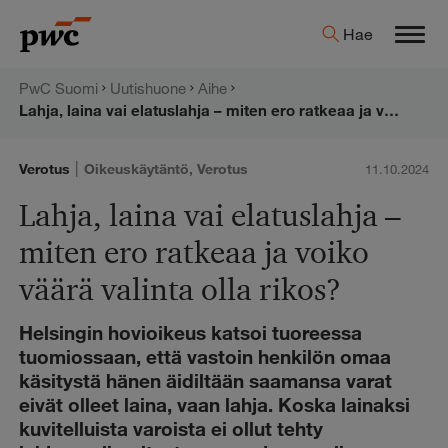
Hyppää
PwC:n
Hae
sisältöön
Men
uutishuone
PwC Suomi
Uutishuone
Aihe
Lahja, laina vai elatuslahja – miten ero ratkeaa ja voiko väärä valinta olla rikos?
|
Verotus
Oikeuskäytäntö
,
Verotus
11.10.2024
Lahja, laina vai elatuslahja –
miten ero ratkeaa ja voiko
väärä valinta olla rikos?
Helsingin hovioikeus katsoi tuoreessa
tuomiossaan, että vastoin henkilön omaa
käsitystä hänen äidiltään saamansa varat
eivät olleet laina, vaan lahja. Koska lainaksi
kuvitelluista varoista ei ollut tehty