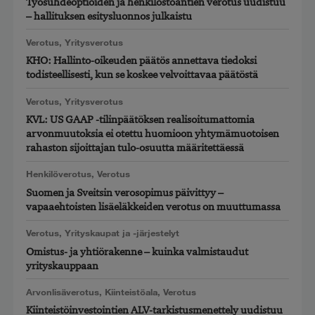
Työsuhdeoptioiden ja henkilöstöantien verotus uudistuu
– hallituksen esitysluonnos julkaistu
Verotus
,
Yritysverotus
KHO: Hallinto-oikeuden päätös annettava tiedoksi
todisteellisesti, kun se koskee velvoittavaa päätöstä
Verotus
,
Yritysverotus
KVL: US GAAP -tilinpäätöksen realisoitumattomia
arvonmuutoksia ei otettu huomioon yhtymämuotoisen
rahaston sijoittajan tulo-osuutta määritettäessä
Henkilöverotus
,
Verotus
Suomen ja Sveitsin verosopimus päivittyy –
vapaaehtoisten lisäeläkkeiden verotus on muuttumassa
Verotus
,
Yrityskaupat ja -järjestelyt
Omistus- ja yhtiörakenne – kuinka valmistaudut
yrityskauppaan
Arvonlisäverotus
,
Kiinteistöala
,
Verotus
Kiinteistöinvestointien ALV-tarkistusmenettely uudistuu