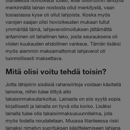
tilanteessa hovioikeus totesi, ettei tilisiirtoihin tehdyllä
merkinnällä lainan nostosta ollut merkitystä, vaan
tosiasiassa kyse oli ollut lahjoista. Koska myös
varojen saajan olisi hovioikeuden mukaan tullut
ymmärtää tämä, lahjaveroilmoituksen jättämättä
antaminen oli tahallinen teko, josta seurauksena oli
viiden kuukauden ehdollinen vankeus. Tämän lisäksi
myös aiemmin maksamattomat lahjaverot oli
luonnollisesti maksettava.
Mitä olisi voitu tehdä toisin?
Jotta lähipiirin sisäisiä rahansiirtoja voidaan käsitellä
lainoina, niihin tulee liittyä aito
takaisinmaksutarkoitus. Lainasta on siis syytä sopia
kirjallisesti ja lainalla on hyvä olla korko. Lisäksi
lainalla tulee olla takaisinmaksusuunnitelma, jota
myös todella noudatetaan. Muussa tilanteessa riski
lainaksi nimetyn suorituksen käsittelemiseen lahjana