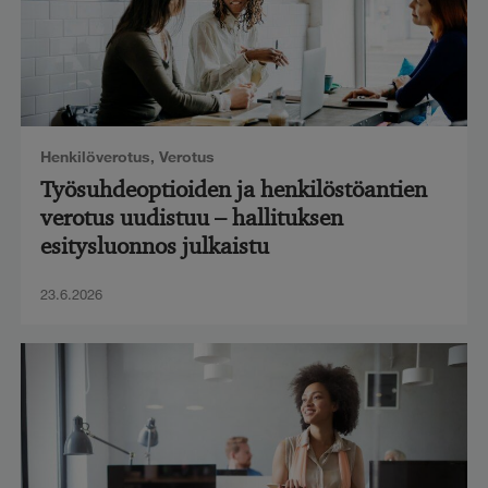
Henkilöverotus
,
Verotus
Työsuhdeoptioiden ja henkilöstöantien
verotus uudistuu – hallituksen
esitysluonnos julkaistu
23.6.2026