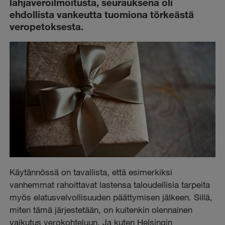
lahjaveroilmoitusta, seurauksena oli
ehdollista vankeutta tuomiona törkeästä
veropetoksesta.
Käytännössä on tavallista, että esimerkiksi
vanhemmat rahoittavat lastensa taloudellisia tarpeita
myös elatusvelvollisuuden päättymisen jälkeen. Sillä,
miten tämä järjestetään, on kuitenkin olennainen
vaikutus verokohteluun. Ja kuten Helsingin