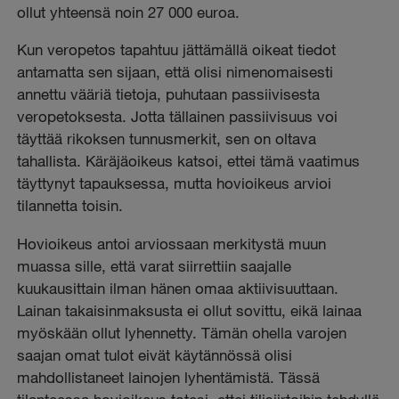
ollut yhteensä noin 27 000 euroa.
Kun veropetos tapahtuu jättämällä oikeat tiedot
antamatta sen sijaan, että olisi nimenomaisesti
annettu vääriä tietoja, puhutaan passiivisesta
veropetoksesta. Jotta tällainen passiivisuus voi
täyttää rikoksen tunnusmerkit, sen on oltava
tahallista. Käräjäoikeus katsoi, ettei tämä vaatimus
täyttynyt tapauksessa, mutta hovioikeus arvioi
tilannetta toisin.
Hovioikeus antoi arviossaan merkitystä muun
muassa sille, että varat siirrettiin saajalle
kuukausittain ilman hänen omaa aktiivisuuttaan.
Lainan takaisinmaksusta ei ollut sovittu, eikä lainaa
myöskään ollut lyhennetty. Tämän ohella varojen
saajan omat tulot eivät käytännössä olisi
mahdollistaneet lainojen lyhentämistä. Tässä