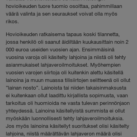
hovioikeuden tuore tuomio osoittaa, pahimmillaan
väärä valinta ja sen seuraukset voivat olla myös
rikos.
Hovioikeuden ratkaisema tapaus koski tilannetta,
jossa henkilö oli saanut äidiltään kuukausittain noin 2
000 euroa useiden vuosien ajan. Ensimmäisinä
vuosina varoja oli käsitelty lahjoina ja niistä oli tehty
asianmukaiset lahjaveroilmoitukset. Myöhempien
vuosien varojen siirtoja oli kuitenkin alettu käsitellä
lainoina ja muun muassa tilisiirtojen selitteenä oli ollut
”lainan nosto”. Lainoista tai niiden takaisinmaksusta
ei kuitenkaan ollut laadittu kirjallista sopimusta, vaan
tarkoitus oli huomioida ne vasta tulevan perinnönjaon
yhteydessä. Lainoina käsitellyistä summista ei ollut
myöskään luonnollisesti tehty lahjaveroilmoituksia.
Jos myös lainoina käsitellyt suoritukset olisi käsitelty
lahjoina, niistä määrättävän lahjaveron määrä olisi