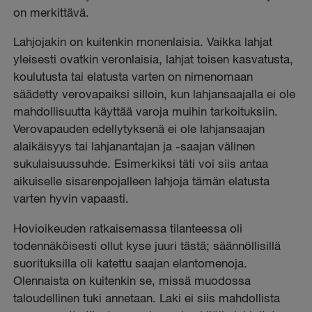
on merkittävä.
Lahjojakin on kuitenkin monenlaisia. Vaikka lahjat
yleisesti ovatkin veronlaisia, lahjat toisen kasvatusta,
koulutusta tai elatusta varten on nimenomaan
säädetty verovapaiksi silloin, kun lahjansaajalla ei ole
mahdollisuutta käyttää varoja muihin tarkoituksiin.
Verovapauden edellytyksenä ei ole lahjansaajan
alaikäisyys tai lahjanantajan ja -saajan välinen
sukulaisuussuhde. Esimerkiksi täti voi siis antaa
aikuiselle sisarenpojalleen lahjoja tämän elatusta
varten hyvin vapaasti.
Hovioikeuden ratkaisemassa tilanteessa oli
todennäköisesti ollut kyse juuri tästä; säännöllisillä
suorituksilla oli katettu saajan elantomenoja.
Olennaista on kuitenkin se, missä muodossa
taloudellinen tuki annetaan. Laki ei siis mahdollista