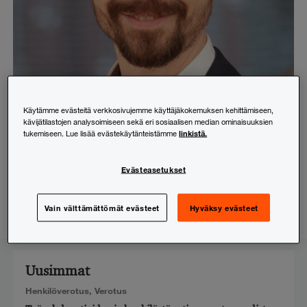
Käytämme evästeitä verkkosivujemme käyttäjäkokemuksen kehittämiseen,
kävijätilastojen analysoimiseen sekä eri sosiaalisen median ominaisuuksien
linkistä.
tukemiseen. Lue lisää evästekäytänteistämme
Matti Kilpeläinen
Veroneuvonta
Evästeasetukset
+358 (0)20 787 7301
matti.kilpelainen@pwc.com
Vain välttämättömät evästeet
Hyväksy evästeet
Seuraa:
LinkedIn
Uusimmat
Henkilöverotus
,
Verotus