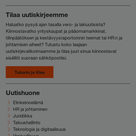
Tilaa uutiskirjeemme
Haluatko pysyä ajan tasalla vero- ja lakiuutisista?
Kiinnostavatko yrityskaupat ja pääomamarkkinat,
tilinpäätöksen ja kestävyysraportoinnin teemat tai HR:n ja
johtamisen aiheet? Tutustu koko laajaan
uutiskirjevalikoimaamme ja tilaa juuri sinua kiinnostavat
sisällöt suoraan sähköpostiisi.
Tutustu ja tilaa
Uutishuone
Elinkeinoelämä
HR ja johtaminen
Juridiikka
Taloushallinto
Teknologia ja digitaalisuus
Vastuullisuus