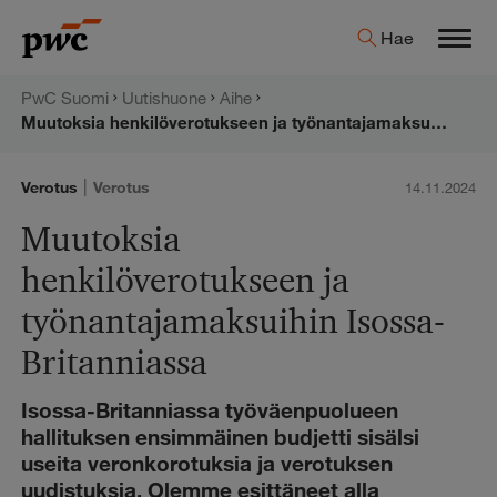
Hyppää
PwC:n
Hae
sisältöön
Men
uutishuone
PwC Suomi
Uutishuone
Aihe
Muutoksia henkilöverotukseen ja työnantajamaksuihin Isossa-Britanniassa
|
Verotus
Verotus
14.11.2024
Muutoksia
henkilöverotukseen ja
työnantajamaksuihin Isossa-
Britanniassa
Isossa-Britanniassa työväenpuolueen
hallituksen ensimmäinen budjetti sisälsi
useita veronkorotuksia ja verotuksen
uudistuksia. Olemme esittäneet alla