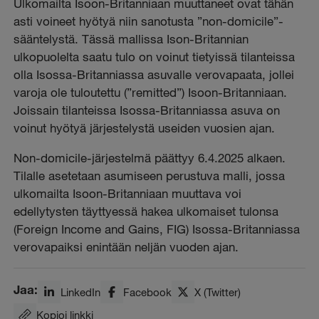
Ulkomailta Isoon-Britanniaan muuttaneet ovat tähän
asti voineet hyötyä niin sanotusta ”non-domicile”-
sääntelystä. Tässä mallissa Ison-Britannian
ulkopuolelta saatu tulo on voinut tietyissä tilanteissa
olla Isossa-Britanniassa asuvalle verovapaata, jollei
varoja ole tuloutettu (”remitted”) Isoon-Britanniaan.
Joissain tilanteissa Isossa-Britanniassa asuva on
voinut hyötyä järjestelystä useiden vuosien ajan.
Non-domicile-järjestelmä päättyy 6.4.2025 alkaen.
Tilalle asetetaan asumiseen perustuva malli, jossa
ulkomailta Isoon-Britanniaan muuttava voi
edellytysten täyttyessä hakea ulkomaiset tulonsa
(Foreign Income and Gains, FIG) Isossa-Britanniassa
verovapaiksi enintään neljän vuoden ajan.
Jaa:
LinkedIn
Facebook
X (Twitter)
Kopioi linkki