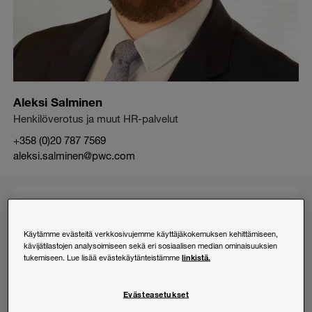
Aleksi Salminen
Henkilöverotus ja muut HR-palvelut
+358 (0)20 787 7569
aleksi.salminen@pwc.com
Uusimmat
Henkilöverotus
,
Verotus
Käytämme evästeitä verkkosivujemme käyttäjäkokemuksen kehittämiseen,
Työsuhdeoptioiden ja henkilöstöantien verotus uudistuu
kävijätilastojen analysoimiseen sekä eri sosiaalisen median ominaisuuksien
linkistä.
tukemiseen. Lue lisää evästekäytänteistämme
– hallituksen esitysluonnos julkaistu
Verotus
,
Yritysverotus
Evästeasetukset
KHO: Hallinto-oikeuden päätös annettava tiedoksi