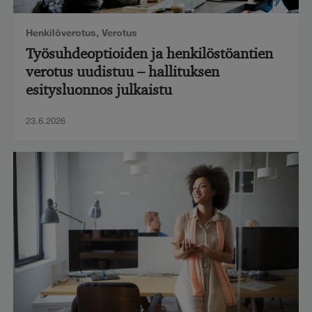
Henkilöverotus
,
Verotus
Työsuhdeoptioiden ja henkilöstöantien
verotus uudistuu – hallituksen
esitysluonnos julkaistu
23.6.2026