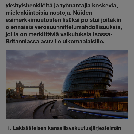
yksityishenkilöitä ja työnantajia koskevia,
mielenkiintoisia nostoja. Näiden
esimerkkimuutosten lisäksi poistui joitakin
olennaisia verosuunnittelumahdollisuuksia,
joilla on merkittäviä vaikutuksia Isossa-
Britanniassa asuville ulkomaalaisille.
Lakisääteisen kansallisvakuutusjärjestelmän