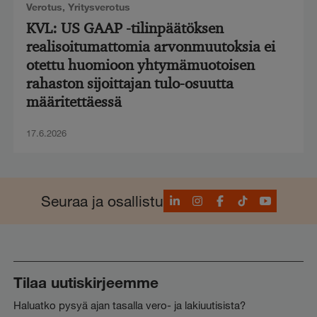
Verotus
,
Yritysverotus
KVL: US GAAP -tilinpäätöksen
realisoitumattomia arvonmuutoksia ei
otettu huomioon yhtymämuotoisen
rahaston sijoittajan tulo-osuutta
määritettäessä
17.6.2026
LinkedIn
Instagram
Facebook
TikTok
YouTube
Seuraa ja osallistu
Tilaa uutiskirjeemme
Haluatko pysyä ajan tasalla vero- ja lakiuutisista?