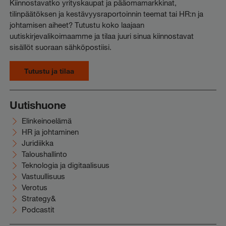
Kiinnostavatko yrityskaupat ja pääomamarkkinat,
tilinpäätöksen ja kestävyysraportoinnin teemat tai HR:n ja
johtamisen aiheet? Tutustu koko laajaan
uutiskirjevalikoimaamme ja tilaa juuri sinua kiinnostavat
sisällöt suoraan sähköpostiisi.
Tutustu ja tilaa
Uutishuone
Elinkeinoelämä
HR ja johtaminen
Juridiikka
Taloushallinto
Teknologia ja digitaalisuus
Vastuullisuus
Verotus
Strategy&
Podcastit