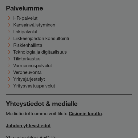
Palvelumme
HR-palvelut
Kansainvälistyminen
Lakipalvelut
Liikkeenjohdon konsultointi
Riskienhallinta
Teknologia ja digitaalisuus
Tilintarkastus
Varmennuspalvelut
Veroneuvonta
Yritysjärjestelyt
Yritysvastuupalvelut
Yhteystiedot & medialle
Mediatiedotteemme voit tilata
Cisionin kautta
.
Johdon yhteystiedot
Yhteyshenkilösi PwC:llä: