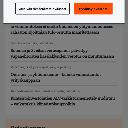
todisteellisesti, kun se koskee velvoittavaa päätöstä
Vain välttämättömät evästeet
Hyväksy evästeet
Verotus
,
Yritysverotus
KVL: US GAAP -tilinpäätöksen realisoitumattomia
arvonmuutoksia ei otettu huomioon yhtymämuotoisen
rahaston sijoittajan tulo-osuutta määritettäessä
Henkilöverotus
,
Verotus
Suomen ja Sveitsin verosopimus päivittyy –
vapaaehtoisten lisäeläkkeiden verotus on muuttumassa
Verotus
,
Yrityskaupat ja -järjestelyt
Omistus- ja yhtiörakenne – kuinka valmistaudut
yrityskauppaan
Arvonlisäverotus
,
Kiinteistöala
,
Verotus
Kiinteistöinvestointien ALV-tarkistusmenettely uudistuu
– vaikutuksia kiinteistökauppoihin
Palvelumme