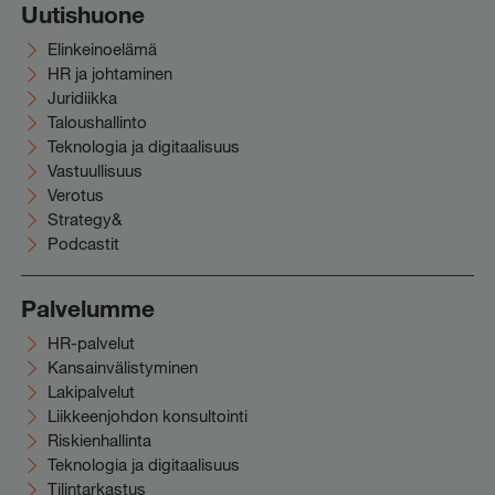
Uutishuone
Elinkeinoelämä
HR ja johtaminen
Juridiikka
Taloushallinto
Teknologia ja digitaalisuus
Vastuullisuus
Verotus
Strategy&
Podcastit
Palvelumme
HR-palvelut
Kansainvälistyminen
Lakipalvelut
Liikkeenjohdon konsultointi
Riskienhallinta
Teknologia ja digitaalisuus
Tilintarkastus