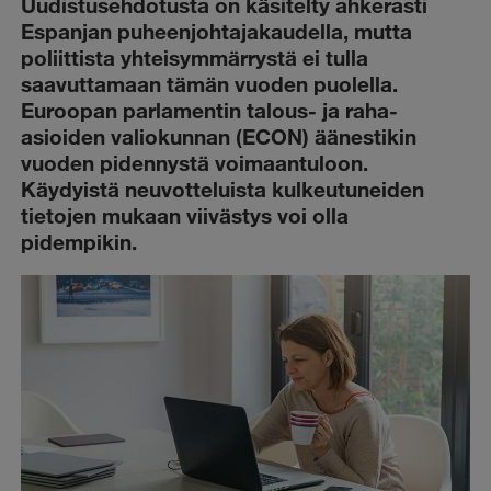
Uudistusehdotusta on käsitelty ahkerasti
Espanjan puheenjohtajakaudella, mutta
poliittista yhteisymmärrystä ei tulla
saavuttamaan tämän vuoden puolella.
Euroopan parlamentin talous- ja raha-
asioiden valiokunnan (ECON) äänestikin
vuoden pidennystä voimaantuloon.
Käydyistä neuvotteluista kulkeutuneiden
tietojen mukaan viivästys voi olla
pidempikin.