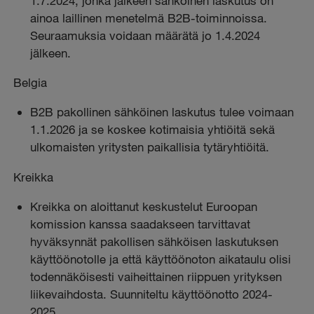
1.7.2024, jonka jälkeen sähköinen laskutus on
ainoa laillinen menetelmä B2B-toiminnoissa.
Seuraamuksia voidaan määrätä jo 1.4.2024
jälkeen.
Belgia
B2B pakollinen sähköinen laskutus tulee voimaan
1.1.2026 ja se koskee kotimaisia yhtiöitä sekä
ulkomaisten yritysten paikallisia tytäryhtiöitä.
Kreikka
Kreikka on aloittanut keskustelut Euroopan
komission kanssa saadakseen tarvittavat
hyväksynnät pakollisen sähköisen laskutuksen
käyttöönotolle ja että käyttöönoton aikataulu olisi
todennäköisesti vaiheittainen riippuen yrityksen
liikevaihdosta. Suunniteltu käyttöönotto 2024-
2025.