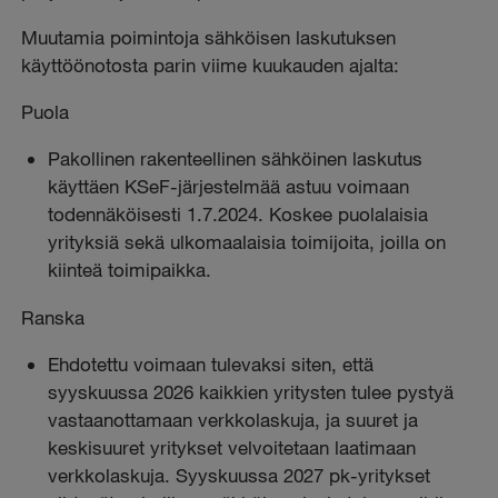
Muutamia poimintoja sähköisen laskutuksen
käyttöönotosta parin viime kuukauden ajalta:
Puola
Pakollinen rakenteellinen sähköinen laskutus
käyttäen KSeF-järjestelmää astuu voimaan
todennäköisesti 1.7.2024. Koskee puolalaisia
yrityksiä sekä ulkomaalaisia toimijoita, joilla on
kiinteä toimipaikka.
Ranska
Ehdotettu voimaan tulevaksi siten, että
syyskuussa 2026 kaikkien yritysten tulee pystyä
vastaanottamaan verkkolaskuja, ja suuret ja
keskisuuret yritykset velvoitetaan laatimaan
verkkolaskuja. Syyskuussa 2027 pk-yritykset