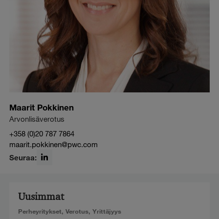
Maarit Pokkinen
Arvonlisäverotus
+358 (0)20 787 7864
maarit.pokkinen@pwc.com
Seuraa:
LinkedIn
Uusimmat
Perheyritykset
,
Verotus
,
Yrittäjyys