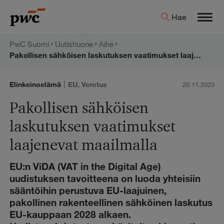
Hyppää
PwC:n
Hae
sisältöön
Men
uutishuone
PwC Suomi
Uutishuone
Aihe
Pakollisen sähköisen laskutuksen vaatimukset laajenevat maailmalla
|
Elinkeinoelämä
EU
,
Verotus
20.11.2023
Pakollisen sähköisen
laskutuksen vaatimukset
laajenevat maailmalla
EU:n ViDA (VAT in the Digital Age)
uudistuksen tavoitteena on luoda yhteisiin
sääntöihin perustuva EU-laajuinen,
pakollinen rakenteellinen sähköinen laskutus
EU-kauppaan 2028 alkaen.