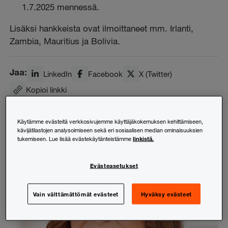
1.7.2025 mennessä.
Lisäksi hankkeista ovat ilmoittaneet mm. Irlanti,
Zambia, Mauritius ja Bolivia.
Jaa:
LinkedIn
Facebook
X (Twitter)
Kopioi linkki
Käytämme evästeitä verkkosivujemme käyttäjäkokemuksen kehittämiseen,
kävijätilastojen analysoimiseen sekä eri sosiaalisen median ominaisuuksien
linkistä.
tukemiseen. Lue lisää evästekäytänteistämme
Evästeasetukset
Vain välttämättömät evästeet
Hyväksy evästeet