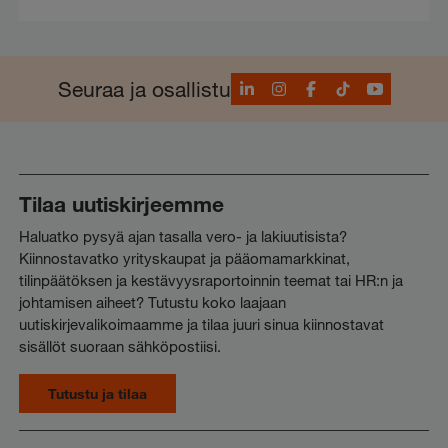
LinkedIn
Instagram
Facebook
TikTok
YouTube
Seuraa ja osallistu
Tilaa uutiskirjeemme
Haluatko pysyä ajan tasalla vero- ja lakiuutisista?
Kiinnostavatko yrityskaupat ja pääomamarkkinat,
tilinpäätöksen ja kestävyysraportoinnin teemat tai HR:n ja
johtamisen aiheet? Tutustu koko laajaan
uutiskirjevalikoimaamme ja tilaa juuri sinua kiinnostavat
sisällöt suoraan sähköpostiisi.
Tutustu ja tilaa