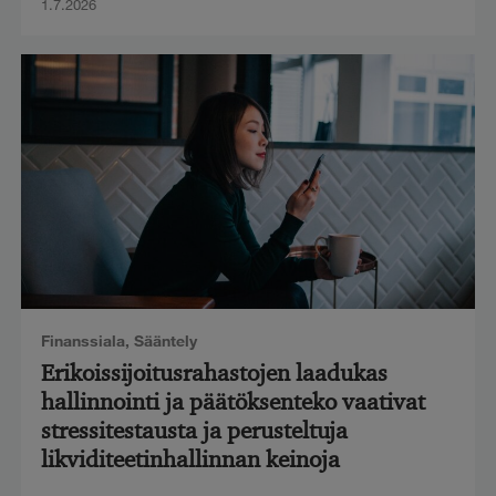
1.7.2026
Finanssiala
,
Sääntely
Erikoissijoitusrahastojen laadukas
hallinnointi ja päätöksenteko vaativat
stressitestausta ja perusteltuja
likviditeetinhallinnan keinoja