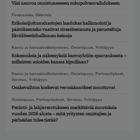
Viisi neuvoa onnistuneeseen sukupolvenvaihdokseen
Finanssiala
,
Sääntely
Erikoissijoitusrahastojen laadukas hallinnointi ja
päätöksenteko vaativat stressitestausta ja perusteltuja
likviditeetinhallinnan keinoja
Kasvu ja kansainvälistyminen
,
Omistajuus
,
Yrittäjyys
Kokemuksia ja näkemyksiä kasvuyhtiön sparrauksesta –
millaisten asioiden kanssa kipuillaan?
Kasvu ja kansainvälistyminen
,
Omistajuus
,
Perheyritykset
,
Verotus
,
Yrittäjyys
Osakevaihtoa koskevat verosäännökset muuttuvat
Omistajuus
,
Perheyritykset
,
Verotus
,
Yrittäjyys
Perintö- ja lahjaverotukseen merkittäviä muutoksia
vuoden 2026 alusta – mitä yritysten omistajien ja
perheiden tulee tietää?