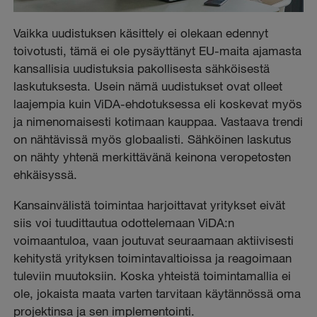
Vaikka uudistuksen käsittely ei olekaan edennyt
toivotusti, tämä ei ole pysäyttänyt EU-maita ajamasta
kansallisia uudistuksia pakollisesta sähköisestä
laskutuksesta. Usein nämä uudistukset ovat olleet
laajempia kuin ViDA-ehdotuksessa eli koskevat myös
ja nimenomaisesti kotimaan kauppaa. Vastaava trendi
on nähtävissä myös globaalisti. Sähköinen laskutus
on nähty yhtenä merkittävänä keinona veropetosten
ehkäisyssä.
Kansainvälistä toimintaa harjoittavat yritykset eivät
siis voi tuudittautua odottelemaan ViDA:n
voimaantuloa, vaan joutuvat seuraamaan aktiivisesti
kehitystä yrityksen toimintavaltioissa ja reagoimaan
tuleviin muutoksiin. Koska yhteistä toimintamallia ei
ole, jokaista maata varten tarvitaan käytännössä oma
projektinsa ja sen implementointi.