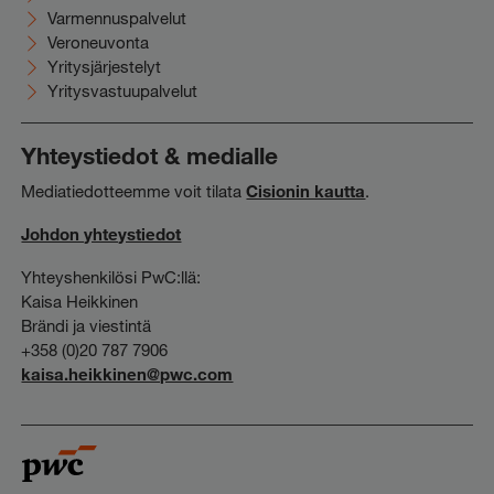
Varmennuspalvelut
Veroneuvonta
Yritysjärjestelyt
Yritysvastuupalvelut
Yhteystiedot & medialle
Mediatiedotteemme voit tilata
Cisionin kautta
.
Johdon yhteystiedot
Yhteyshenkilösi PwC:llä:
Kaisa Heikkinen
Brändi ja viestintä
+358 (0)20 787 7906
kaisa.heikkinen@pwc.com