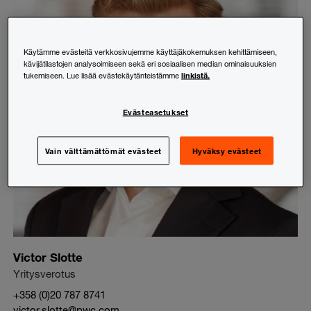
Käytämme evästeitä verkkosivujemme käyttäjäkokemuksen kehittämiseen,
kävijätilastojen analysoimiseen sekä eri sosiaalisen median ominaisuuksien
linkistä.
tukemiseen. Lue lisää evästekäytänteistämme
Evästeasetukset
Vain välttämättömät evästeet
Hyväksy evästeet
Victor Slotte
Yritysverotus
+358 (0)20 787 8741
victor.slotte@pwc.com