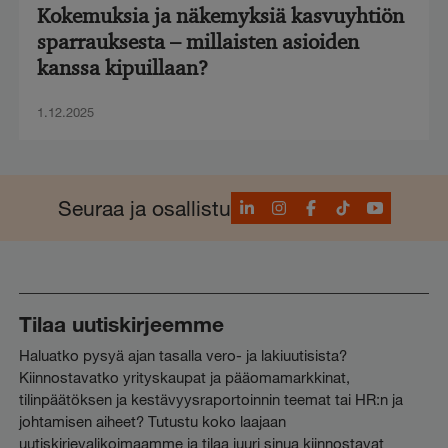
Kokemuksia ja näkemyksiä kasvuyhtiön
sparrauksesta – millaisten asioiden
kanssa kipuillaan?
1.12.2025
LinkedIn
Instagram
Facebook
TikTok
YouTube
Seuraa ja osallistu
Tilaa uutiskirjeemme
Haluatko pysyä ajan tasalla vero- ja lakiuutisista?
Kiinnostavatko yrityskaupat ja pääomamarkkinat,
tilinpäätöksen ja kestävyysraportoinnin teemat tai HR:n ja
johtamisen aiheet? Tutustu koko laajaan
uutiskirjevalikoimaamme ja tilaa juuri sinua kiinnostavat