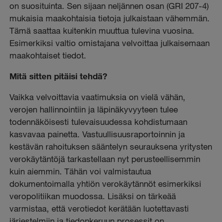
on suosituinta. Sen sijaan neljännen osan (GRI 207-4)
mukaisia maakohtaisia tietoja julkaistaan vähemmän.
Tämä saattaa kuitenkin muuttua tulevina vuosina.
Esimerkiksi valtio omistajana velvoittaa julkaisemaan
maakohtaiset tiedot.
Mitä sitten pitäisi tehdä?
Vaikka velvoittavia vaatimuksia on vielä vähän,
verojen hallinnointiin ja läpinäkyvyyteen tulee
todennäköisesti tulevaisuudessa kohdistumaan
kasvavaa painetta. Vastuullisuusraportoinnin ja
kestävän rahoituksen sääntelyn seurauksena yritysten
verokäytäntöjä tarkastellaan nyt perusteellisemmin
kuin aiemmin. Tähän voi valmistautua
dokumentoimalla yhtiön verokäytännöt esimerkiksi
veropolitiikan muodossa. Lisäksi on tärkeää
varmistaa, että verotiedot kerätään luotettavasti
järjestelmiin ja tiedonkeruun prosessit on