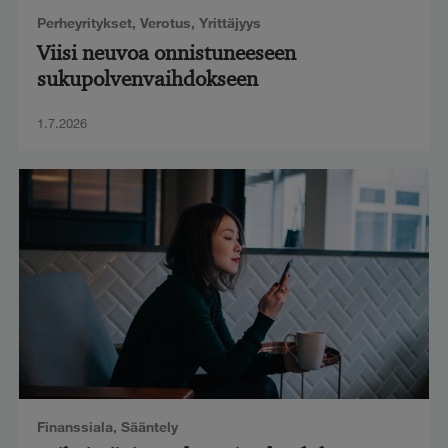
Perheyritykset
,
Verotus
,
Yrittäjyys
Viisi neuvoa onnistuneeseen
sukupolvenvaihdokseen
1.7.2026
Finanssiala
,
Sääntely