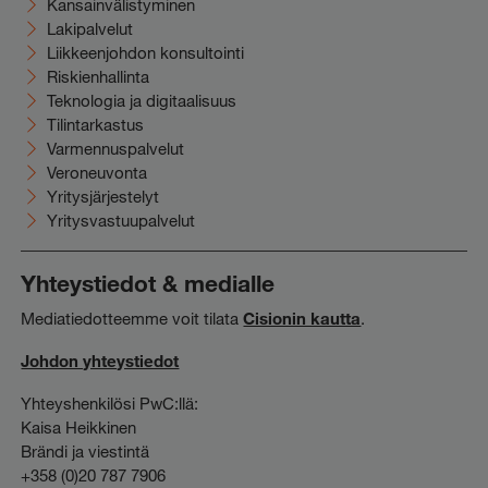
Kansainvälistyminen
Lakipalvelut
Liikkeenjohdon konsultointi
Riskienhallinta
Teknologia ja digitaalisuus
Tilintarkastus
Varmennuspalvelut
Veroneuvonta
Yritysjärjestelyt
Yritysvastuupalvelut
Yhteystiedot & medialle
Mediatiedotteemme voit tilata
Cisionin kautta
.
Johdon yhteystiedot
Yhteyshenkilösi PwC:llä:
Kaisa Heikkinen
Brändi ja viestintä
+358 (0)20 787 7906