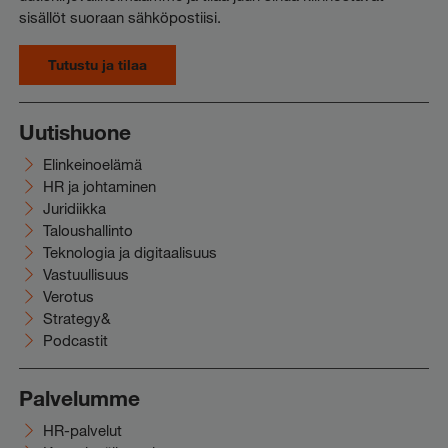
sisällöt suoraan sähköpostiisi.
Tutustu ja tilaa
Uutishuone
Elinkeinoelämä
HR ja johtaminen
Juridiikka
Taloushallinto
Teknologia ja digitaalisuus
Vastuullisuus
Verotus
Strategy&
Podcastit
Palvelumme
HR-palvelut