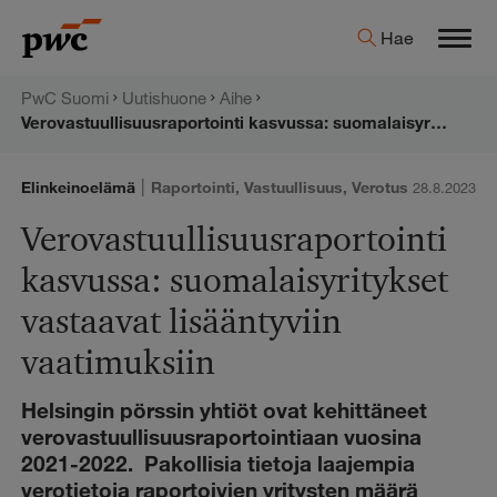
Hyppää
PwC:n
Hae
sisältöön
Men
uutishuone
PwC Suomi
Uutishuone
Aihe
Verovastuullisuusraportointi kasvussa: suomalaisyritykset vastaavat lisääntyviin vaatimuksiin
|
Elinkeinoelämä
Raportointi
,
Vastuullisuus
,
Verotus
28.8.2023
Verovastuullisuusraportointi
kasvussa: suomalaisyritykset
vastaavat lisääntyviin
vaatimuksiin
Helsingin pörssin yhtiöt ovat kehittäneet
verovastuullisuusraportointiaan vuosina
2021-2022. Pakollisia tietoja laajempia
verotietoja raportoivien yritysten määrä