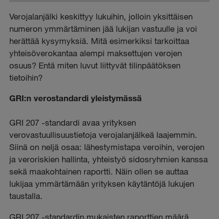
Verojalanjälki keskittyy lukuihin, jolloin yksittäisen
numeron ymmärtäminen jää lukijan vastuulle ja voi
herättää kysymyksiä. Mitä esimerkiksi tarkoittaa
yhteisöverokantaa alempi maksettujen verojen
osuus? Entä miten luvut liittyvät tilinpäätöksen
tietoihin?
GRI:n verostandardi yleistymässä
GRI 207 -standardi avaa yrityksen
verovastuullisuustietoja verojalanjälkeä laajemmin.
Siinä on neljä osaa: lähestymistapa veroihin, verojen
ja veroriskien hallinta, yhteistyö sidosryhmien kanssa
sekä maakohtainen raportti. Näin ollen se auttaa
lukijaa ymmärtämään yrityksen käytäntöjä lukujen
taustalla.
GRI 207 -standardin mukaisten raporttien määrä