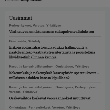
Uusimmat
Perheyritykset
,
Verotus
,
Yrittäjyys
Viisi neuvoa onnistuneeseen sukupolvenvaihdokseen
Finanssiala
,
Sääntely
Erikoissijoitusrahastojen laadukas hallinnointi ja
päätöksenteko vaativat stressitestausta ja perusteltuja
likviditeetinhallinnan keinoja
Kasvu ja kansainvälistyminen
,
Omistajuus
,
Yrittäjyys
Kokemuksia ja näkemyksiä kasvuyhtiön sparrauksesta –
millaisten asioiden kanssa kipuillaan?
Kasvu ja kansainvälistyminen
,
Omistajuus
,
Perheyritykset
,
Verotus
,
Yrittäjyys
Osakevaihtoa koskevat verosäännökset muuttuvat
Omistajuus
,
Perheyritykset
,
Verotus
,
Yrittäjyys