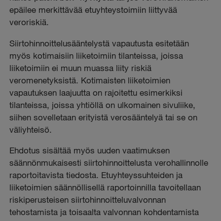
epäilee merkittävää etuyhteystoimiin liittyvää
veroriskiä.
Siirtohinnoittelusääntelystä vapautusta esitetään
myös kotimaisiin liiketoimiin tilanteissa, joissa
liiketoimiin ei muun muassa liity riskiä
veromenetyksistä. Kotimaisten liiketoimien
vapautuksen laajuutta on rajoitettu esimerkiksi
tilanteissa, joissa yhtiöllä on ulkomainen sivuliike,
siihen sovelletaan erityistä verosääntelyä tai se on
väliyhteisö.
Ehdotus sisältää myös uuden vaatimuksen
säännönmukaisesti siirtohinnoittelusta verohallinnolle
raportoitavista tiedosta. Etuyhteyssuhteiden ja
liiketoimien säännöllisellä raportoinnilla tavoitellaan
riskiperusteisen siirtohinnoitteluvalvonnan
tehostamista ja toisaalta valvonnan kohdentamista