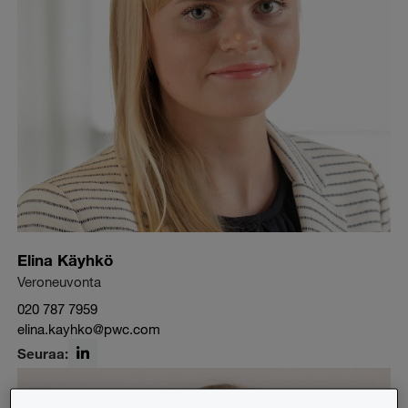
Elina Käyhkö
Veroneuvonta
020 787 7959
elina.kayhko@pwc.com
Seuraa:
LinkedIn