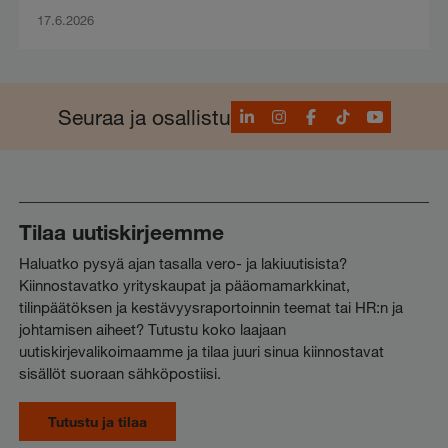
17.6.2026
LinkedIn
Instagram
Facebook
TikTok
YouTube
Seuraa ja osallistu
Tilaa uutiskirjeemme
Haluatko pysyä ajan tasalla vero- ja lakiuutisista?
Kiinnostavatko yrityskaupat ja pääomamarkkinat,
tilinpäätöksen ja kestävyysraportoinnin teemat tai HR:n ja
johtamisen aiheet? Tutustu koko laajaan
uutiskirjevalikoimaamme ja tilaa juuri sinua kiinnostavat
sisällöt suoraan sähköpostiisi.
Tutustu ja tilaa