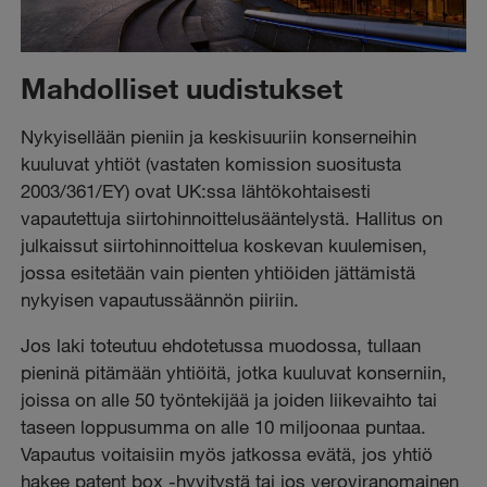
Mahdolliset uudistukset
Nykyisellään pieniin ja keskisuuriin konserneihin
kuuluvat yhtiöt (vastaten komission suositusta
2003/361/EY) ovat UK:ssa lähtökohtaisesti
vapautettuja siirtohinnoittelusääntelystä. Hallitus on
julkaissut siirtohinnoittelua koskevan kuulemisen,
jossa esitetään vain pienten yhtiöiden jättämistä
nykyisen vapautussäännön piiriin.
Jos laki toteutuu ehdotetussa muodossa, tullaan
pieninä pitämään yhtiöitä, jotka kuuluvat konserniin,
joissa on alle 50 työntekijää ja joiden liikevaihto tai
taseen loppusumma on alle 10 miljoonaa puntaa.
Vapautus voitaisiin myös jatkossa evätä, jos yhtiö
hakee patent box -hyvitystä tai jos veroviranomainen