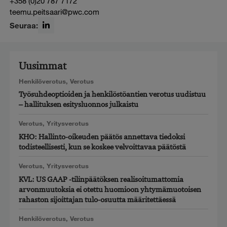
+358 (0)20 787 7172
teemu.peitsaari@pwc.com
Seuraa:
LinkedIn
Uusimmat
Henkilöverotus
,
Verotus
Työsuhdeoptioiden ja henkilöstöantien verotus uudistuu
– hallituksen esitysluonnos julkaistu
Verotus
,
Yritysverotus
KHO: Hallinto-oikeuden päätös annettava tiedoksi
todisteellisesti, kun se koskee velvoittavaa päätöstä
Verotus
,
Yritysverotus
KVL: US GAAP -tilinpäätöksen realisoitumattomia
arvonmuutoksia ei otettu huomioon yhtymämuotoisen
rahaston sijoittajan tulo-osuutta määritettäessä
Henkilöverotus
,
Verotus