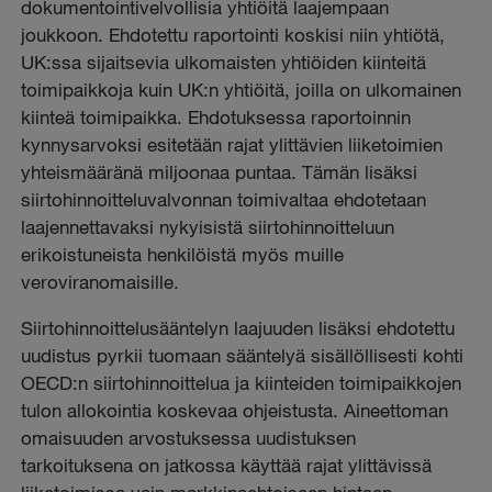
dokumentointivelvollisia yhtiöitä laajempaan
joukkoon. Ehdotettu raportointi koskisi niin yhtiötä,
UK:ssa sijaitsevia ulkomaisten yhtiöiden kiinteitä
toimipaikkoja kuin UK:n yhtiöitä, joilla on ulkomainen
kiinteä toimipaikka. Ehdotuksessa raportoinnin
kynnysarvoksi esitetään rajat ylittävien liiketoimien
yhteismääränä miljoonaa puntaa. Tämän lisäksi
siirtohinnoitteluvalvonnan toimivaltaa ehdotetaan
laajennettavaksi nykyisistä siirtohinnoitteluun
erikoistuneista henkilöistä myös muille
veroviranomaisille.
Siirtohinnoittelusääntelyn laajuuden lisäksi ehdotettu
uudistus pyrkii tuomaan sääntelyä sisällöllisesti kohti
OECD:n siirtohinnoittelua ja kiinteiden toimipaikkojen
tulon allokointia koskevaa ohjeistusta. Aineettoman
omaisuuden arvostuksessa uudistuksen
tarkoituksena on jatkossa käyttää rajat ylittävissä