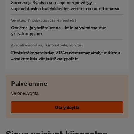
Suomen ja Sveitsin verosopimus päivittyy –
vapaaehtoisten lisäeläkkeiden verotus on muuttumassa
Verotus
,
Yrityskaupat ja -järjestelyt
Omistus- ja yhtiörakenne – kuinka valmistaudut
yrityskauppaan
Arvonlisäverotus
,
Kiinteistöala
,
Verotus
Kiinteistöinvestointien ALV-tarkistusmenettely uudistuu
– vaikutuksia kiinteistökauppoihin
Palvelumme
Veroneuvonta
Ota yhteyttä
Sinua voisivat kiinnostaa