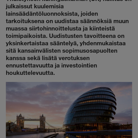
julkaissut kuulemisia
lainsäädäntöluonnoksista, joiden
tarkoituksena on uudistaa säännöksiä muun
muassa siirtohinnoittelusta ja kiinteistä
toimipaikoista. Uudistusten tavoitteena on
yksinkertaistaa sääntelyä, yhdenmukaistaa
sitä kansainvälisten sopimusosapuolten
kanssa sekä lisätä verotuksen
ennustettavuutta ja investointien
houkuttelevuutta.