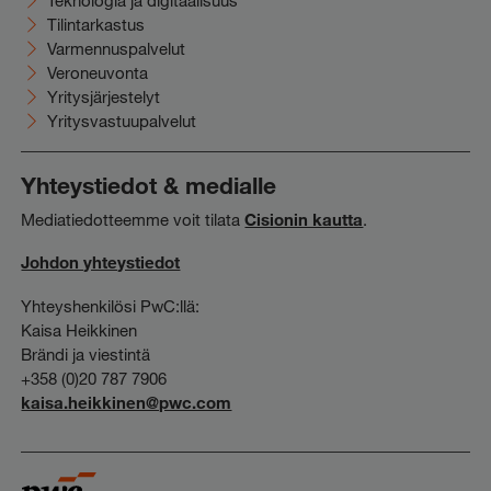
Teknologia ja digitaalisuus
Tilintarkastus
Varmennuspalvelut
Veroneuvonta
Yritysjärjestelyt
Yritysvastuupalvelut
Yhteystiedot & medialle
Mediatiedotteemme voit tilata
Cisionin kautta
.
Johdon yhteystiedot
Yhteyshenkilösi PwC:llä:
Kaisa Heikkinen
Brändi ja viestintä
+358 (0)20 787 7906
kaisa.heikkinen@pwc.com