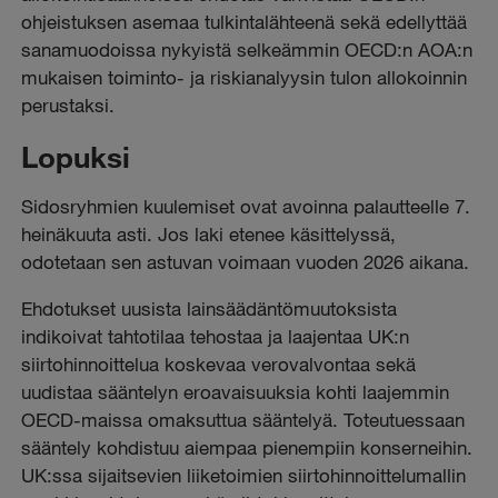
ohjeistuksen asemaa tulkintalähteenä sekä edellyttää
sanamuodoissa nykyistä selkeämmin OECD:n AOA:n
mukaisen toiminto- ja riskianalyysin tulon allokoinnin
perustaksi.
Lopuksi
Sidosryhmien kuulemiset ovat avoinna palautteelle 7.
heinäkuuta asti. Jos laki etenee käsittelyssä,
odotetaan sen astuvan voimaan vuoden 2026 aikana.
Ehdotukset uusista lainsäädäntömuutoksista
indikoivat tahtotilaa tehostaa ja laajentaa UK:n
siirtohinnoittelua koskevaa verovalvontaa sekä
uudistaa sääntelyn eroavaisuuksia kohti laajemmin
OECD-maissa omaksuttua sääntelyä. Toteutuessaan
sääntely kohdistuu aiempaa pienempiin konserneihin.
UK:ssa sijaitsevien liiketoimien siirtohinnoittelumallin