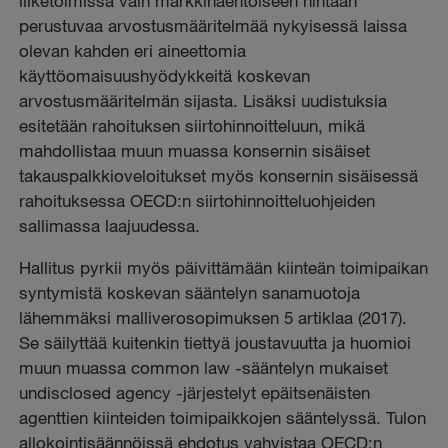
liiketoimissa vain markkinaehtoiseen hintaan
perustuvaa arvostusmääritelmää nykyisessä laissa
olevan kahden eri aineettomia
käyttöomaisuushyödykkeitä koskevan
arvostusmääritelmän sijasta. Lisäksi uudistuksia
esitetään rahoituksen siirtohinnoitteluun, mikä
mahdollistaa muun muassa konsernin sisäiset
takauspalkkioveloitukset myös konsernin sisäisessä
rahoituksessa OECD:n siirtohinnoitteluohjeiden
sallimassa laajuudessa.
Hallitus pyrkii myös päivittämään kiinteän toimipaikan
syntymistä koskevan sääntelyn sanamuotoja
lähemmäksi malliverosopimuksen 5 artiklaa (2017).
Se säilyttää kuitenkin tiettyä joustavuutta ja huomioi
muun muassa common law -sääntelyn mukaiset
undisclosed agency -järjestelyt epäitsenäisten
agenttien kiinteiden toimipaikkojen sääntelyssä. Tulon
allokointisäännöissä ehdotus vahvistaa OECD:n