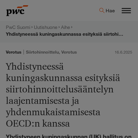
Hyppää
PwC:n
Hae
sisältöön
Men
uutishuone
PwC Suomi
Uutishuone
Aihe
Yhdistyneessä kuningaskunnassa esityksiä siirtohinnoittelusääntelyn laajentamisesta ja yhdenmukaistamisesta OECD:n kanssa
|
Verotus
Siirtohinnoittelu
,
Verotus
16.6.2025
Yhdistyneessä
kuningaskunnassa esityksiä
siirtohinnoittelusääntelyn
laajentamisesta ja
yhdenmukaistamisesta
OECD:n kanssa
Yhdistyneen kuningaskunnan (UK) hallitus on