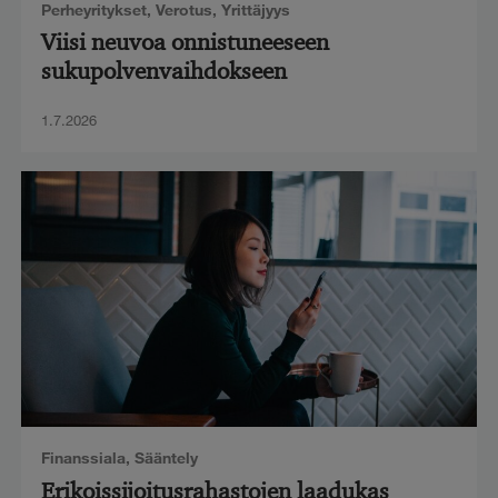
Perheyritykset
,
Verotus
,
Yrittäjyys
Viisi neuvoa onnistuneeseen
sukupolvenvaihdokseen
1.7.2026
Finanssiala
,
Sääntely
Erikoissijoitusrahastojen laadukas