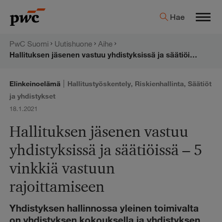
Hyppää
PwC:n
Hae
sisältöön
Men
uutishuone
PwC Suomi
Uutishuone
Aihe
Hallituksen jäsenen vastuu yhdistyksissä ja säätiöissä – 5 vinkkiä vastuun rajoittamiseen
|
Elinkeinoelämä
Hallitustyöskentely
,
Riskienhallinta
,
Säätiöt
ja yhdistykset
18.1.2021
Hallituksen jäsenen vastuu
yhdistyksissä ja säätiöissä – 5
vinkkiä vastuun
rajoittamiseen
Yhdistyksen hallinnossa yleinen toimivalta
on yhdistyksen kokouksella ja yhdistyksen