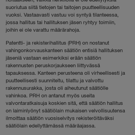
suoriutua siitä tietojen tai taitojen puutteellisuuden
vuoksi. Vastaavasti vastuu voi syntyä tilanteessa,
jossa hallitus tai hallituksen jäsen ryhtyy toimiin,
joihin ei ole varattu määrärahoja.
Patentti- ja rekisterihallitus (PRH) on nostanut
vahingonkorvauskanteen säätiön entisiä hallituksen
jäseniä vastaan esimerkiksi erään säätiön
rakennusten peruskorjaukseen liittyvässä
tapauksessa. Kanteen perusteena oli virheellisesti ja
puutteellisesti suunniteltu, tilattu ja valvottu
rakennusurakka, josta oli aiheutunut säätiölle
vahinkoa. PRH on antanut myös useita
valvontaratkaisuja koskien sitä, että säätiön hallitus
on laiminlyönyt säätiölain mukaisen velvollisuutensa
ilmoittaa säätiön vuosiselvitys rekisteröitäväksi
säätiölain edellyttämässä määräajassa.