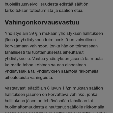
huolellisuusvelvollisuudesta edistää säätiön
tarkoituksen toteutumista ja säätiön etua.
Vahingonkorvausvastuu
Yhdistyslain 39 §:n mukaan yhdistyksen hallituksen
jäsen ja yhdistyksen toimihenkilö on velvollinen
korvaamaan vahingon, jonka hän on toimessaan
tahallisesti tai tuottamuksesta aiheuttanut
yhdistykselle. Vastuu yhdistyksen jäseniä tai muuta
kolmatta tahoa kohtaan seuraa ainoastaan
yhdistyslakia tai yhdistyksen sääntöjä rikkomalla
aiheutetuista vahingoista.
Vastaavasti säätiölain 8 luvun 1 §:n mukaan säätiön
hallituksen jäsenen on korvattava vahinko, jonka
hallituksen jäsen on tehtävässään tahallaan tai
huolimattomuudesta aiheuttanut säätiölle rikkomalla