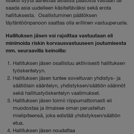
lisäksi syytä äänestää asiassa päätöstä vastaan tai
saada asia uudelleen käsiteltäväksi sekä erota
hallituksesta. Osallistuminen päätöksen
täytäntöönpanoon saattaa olla erillinen vastuuperuste.
Hallituksen jäsen voi rajoittaa vastuutaan eli
minimoida riskin korvausvastuuseen joutumisesta
mm. seuraavilla keinoilla:
Hallituksen jäsen osallistuu aktiivisesti hallituksen
työskentelyyn.
Hallituksen jäsen tuntee soveltuvan yhdistys- ja
säätiölain sääntelyn, yhdistyksen/säätiön säännöt
sekä hallitustyöskentelyn vaatimukset.
Hallituksen jäsen toimii riippumattomasti eli
muodostaa ja ilmaisee oman perustellun
mielipiteensä, joka edistää yhdistyksen/säätiön
etua.
Hallituksen jäsen noudattaa