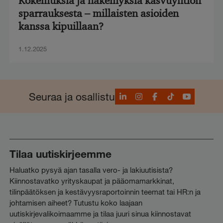
Kokemuksia ja näkemyksiä kasvuyhtiön
sparrauksesta – millaisten asioiden
kanssa kipuillaan?
1.12.2025
LinkedIn
Instagram
Facebook
TikTok
YouTube
Seuraa ja osallistu
Tilaa uutiskirjeemme
Haluatko pysyä ajan tasalla vero- ja lakiuutisista?
Kiinnostavatko yrityskaupat ja pääomamarkkinat,
tilinpäätöksen ja kestävyysraportoinnin teemat tai HR:n ja
johtamisen aiheet? Tutustu koko laajaan
uutiskirjevalikoimaamme ja tilaa juuri sinua kiinnostavat