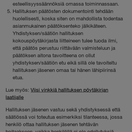
esteellisyyssäännöksiä omassa toiminnassaan.
Hallituksen päätösten dokumentointi tehdään
huolellisesti, koska siten on mahdollista todentaa
asianmukainen päätöksenteko jälkikäteen.
Yhdistyksen/säätiön hallituksen
kokouspöytäkirjasta liitteineen tulee tuoda ilmi,
että päätös perustuu riittävään valmisteluun ja
päätöksen aitona tavoitteena on ollut
yhdistyksen/säätiön etu
eikä sillä ole tavoiteltu
hallituksen jäsenen omaa tai hänen lähipiirinsä
etua.
Lue myös:
Viisi vinkkiä hallituksen pöytäkirjan
laatijalle
Hallituksen jäsenen vastuu sekä yhdistyksessä että
säätiössä voi toteutua esimerkiksi tilanteessa, jossa
henkilö ottaa hallituksen jäsenen tehtävän
hoitaakseen, vaikka henkilöllä ei ole edellytyksiä