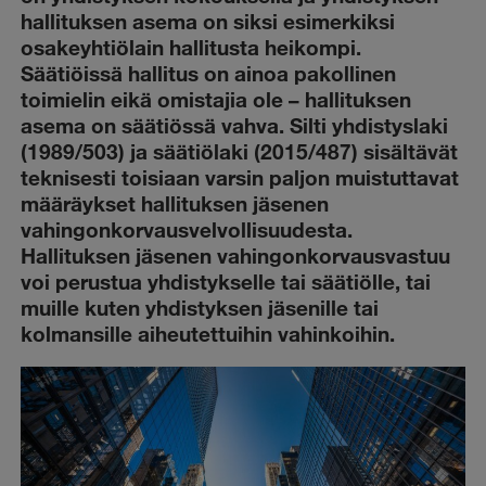
hallituksen asema on siksi esimerkiksi
osakeyhtiölain hallitusta heikompi.
Säätiöissä hallitus on ainoa pakollinen
toimielin eikä omistajia ole – hallituksen
asema on säätiössä vahva. Silti yhdistyslaki
(1989/503) ja säätiölaki (2015/487) sisältävät
teknisesti toisiaan varsin paljon muistuttavat
määräykset hallituksen jäsenen
vahingonkorvausvelvollisuudesta.
Hallituksen jäsenen vahingonkorvausvastuu
voi perustua yhdistykselle tai säätiölle, tai
muille kuten yhdistyksen jäsenille tai
kolmansille aiheutettuihin vahinkoihin.