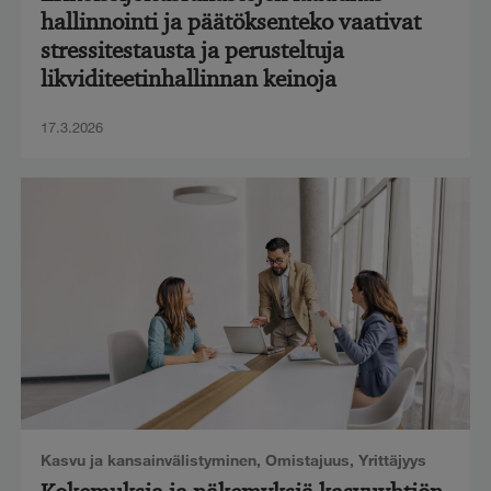
hallinnointi ja päätöksenteko vaativat
stressitestausta ja perusteltuja
likviditeetinhallinnan keinoja
17.3.2026
Kasvu ja kansainvälistyminen
,
Omistajuus
,
Yrittäjyys