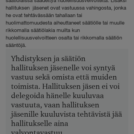
säätiölaissa säädettyä huolellisuusvelvoitetta. Lisäksi
hallituksen jäsenet ovat vastuussa vahingosta, jonka
he ovat tehtävässään tahallaan tai
huolimattomuudesta aiheuttaneet säätiölle tai muulle
rikkomalla säätiölakia muilta kun
huolellisuusvelvoitteen osalta tai rikkomalla säätiön
sääntöjä.
Yhdistyksen ja säätiön
hallituksen jäsenelle voi syntyä
vastuu sekä omista että muiden
toimista. Hallituksen jäsen ei voi
delegoida hänelle kuuluvaa
vastuuta, vaan hallituksen
jäsenille kuuluvista tehtävistä jää
hallitukselle aina
valvontavastuu.