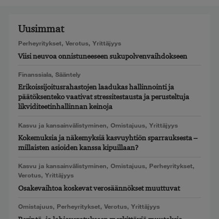
LinkedIn
Uusimmat
Perheyritykset
,
Verotus
,
Yrittäjyys
Viisi neuvoa onnistuneeseen sukupolvenvaihdokseen
Finanssiala
,
Sääntely
Erikoissijoitusrahastojen laadukas hallinnointi ja
päätöksenteko vaativat stressitestausta ja perusteltuja
likviditeetinhallinnan keinoja
Kasvu ja kansainvälistyminen
,
Omistajuus
,
Yrittäjyys
Kokemuksia ja näkemyksiä kasvuyhtiön sparrauksesta –
millaisten asioiden kanssa kipuillaan?
Kasvu ja kansainvälistyminen
,
Omistajuus
,
Perheyritykset
,
Verotus
,
Yrittäjyys
Osakevaihtoa koskevat verosäännökset muuttuvat
Omistajuus
,
Perheyritykset
,
Verotus
,
Yrittäjyys