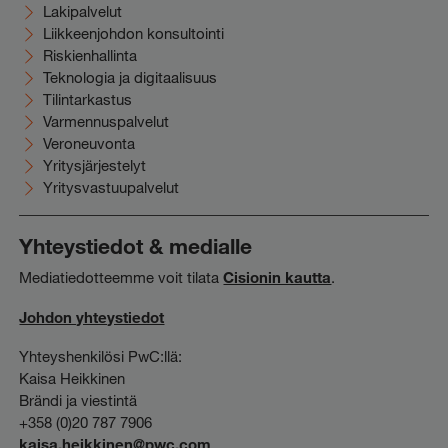
Lakipalvelut
Liikkeenjohdon konsultointi
Riskienhallinta
Teknologia ja digitaalisuus
Tilintarkastus
Varmennuspalvelut
Veroneuvonta
Yritysjärjestelyt
Yritysvastuupalvelut
Yhteystiedot & medialle
Mediatiedotteemme voit tilata
Cisionin kautta
.
Johdon yhteystiedot
Yhteyshenkilösi PwC:llä:
Kaisa Heikkinen
Brändi ja viestintä
+358 (0)20 787 7906
kaisa.heikkinen@pwc.com