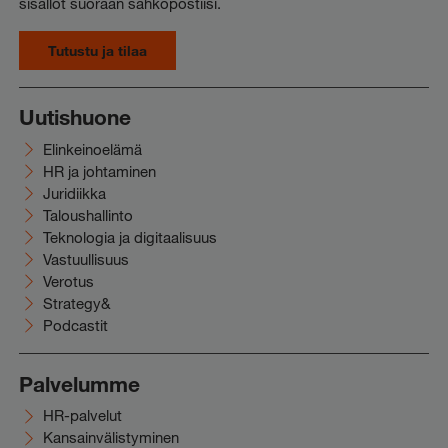
sisällöt suoraan sähköpostiisi.
Tutustu ja tilaa
Uutishuone
Elinkeinoelämä
HR ja johtaminen
Juridiikka
Taloushallinto
Teknologia ja digitaalisuus
Vastuullisuus
Verotus
Strategy&
Podcastit
Palvelumme
HR-palvelut
Kansainvälistyminen