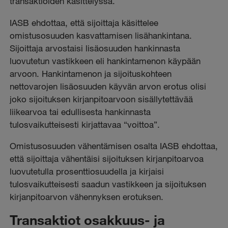
transaktioiden käsittelyssä.
IASB ehdottaa, että sijoittaja käsittelee
omistusosuuden kasvattamisen lisähankintana.
Sijoittaja arvostaisi lisäosuuden hankinnasta
luovutetun vastikkeen eli hankintamenon käypään
arvoon. Hankintamenon ja sijoituskohteen
nettovarojen lisäosuuden käyvän arvon erotus olisi
joko sijoituksen kirjanpitoarvoon sisällytettävää
liikearvoa tai edullisesta hankinnasta
tulosvaikutteisesti kirjattavaa “voittoa”.
Omistusosuuden vähentämisen osalta IASB ehdottaa,
että sijoittaja vähentäisi sijoituksen kirjanpitoarvoa
luovutetulla prosenttiosuudella ja kirjaisi
tulosvaikutteisesti saadun vastikkeen ja sijoituksen
kirjanpitoarvon vähennyksen erotuksen.
Transaktiot osakkuus- ja