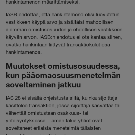
hankintamenon määrittämiseksi.
IASB ehdottaa, että hankintameno olisi luovutetun
vastikkeen käypä arvo ja sisältäisi mahdollisen
aiemman omistusosuuden ja ehdollisen vastikkeen
käyvän arvon. IASB:n ehdotus ei ota kantaa siihen,
ovatko hankintaan liittyvät transaktiokulut osa
hankintamenoa.
Muutokset omistusosuudessa,
kun pääomaosuusmenetelmän
soveltaminen jatkuu
IAS 28 ei sisällä ohjeistusta siitä, kuinka sijoittaja
käsittelee transaktion, jossa sijoittaja kasvattaa tai
vähentää omistustaan osakkuus- tai
yhteisyrityksessä. Tämän takia yhtiöt ovat
soveltaneet erilaisia menetelmiä tällaisten