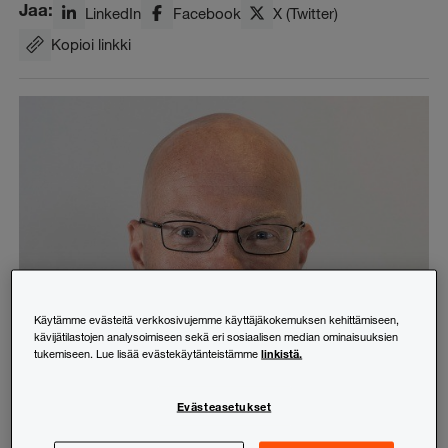
Jaa:
LinkedIn
Facebook
X (Twitter)
Kopioi linkki
Käytämme evästeitä verkkosivujemme käyttäjäkokemuksen kehittämiseen,
kävijätilastojen analysoimiseen sekä eri sosiaalisen median ominaisuuksien
linkistä.
tukemiseen. Lue lisää evästekäytänteistämme
Evästeasetukset