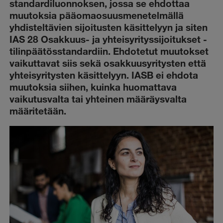
standardiluonnoksen, jossa se ehdottaa
muutoksia pääomaosuusmenetelmällä
yhdisteltävien sijoitusten käsittelyyn ja siten
IAS 28 Osakkuus- ja yhteisyrityssijoitukset -
tilinpäätösstandardiin. Ehdotetut muutokset
vaikuttavat siis sekä osakkuusyritysten että
yhteisyritysten käsittelyyn. IASB ei ehdota
muutoksia siihen, kuinka huomattava
vaikutusvalta tai yhteinen määräysvalta
määritetään.