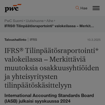
Hyppää
PwC:n
Hae
sisältöön
Men
uutishuone
PwC Suomi
Uutishuone
Aihe
IFRS® Tilinpäätösraportointi* valokeilassa – Merkittäviä muutoksia osakkuusyhtiöiden ja yhteisyritysten tilinpäätöskäsittelyyn
|
Taloushallinto
IFRS
10.3.2025
IFRS® Tilinpäätösraportointi*
valokeilassa – Merkittäviä
muutoksia osakkuusyhtiöiden
ja yhteisyritysten
tilinpäätöskäsittelyyn
International Accounting Standards Board
(IASB) julkaisi syyskuussa 2024