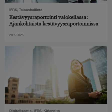
IFRS
,
Taloushallinto
Kestävyysraportointi valokeilassa:
Ajankohtaista kestävyysraportoinnissa
28.5.2026
Digitalisaatio
,
IFRS
,
Kirjanpito