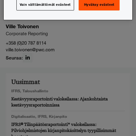
Vain välttämättömät evästeet
Hyväksy evästeet
Ville Toivonen
Corporate Reporting
+358 (0)20 787 8114
ville.toivonen@pwc.com
Seuraa:
LinkedIn
Uusimmat
IFRS
,
Taloushallinto
Kestävyysraportointi valokeilassa: Ajankohtaista
kestävyysraportoinnissa
Digitalisaatio
,
IFRS
,
Kirjanpito
IFRS® Tilinpäätösraportointi* valokeilassa:
Pilviohjelmistojen kirjanpitokäsittelyn tyypillisimmät