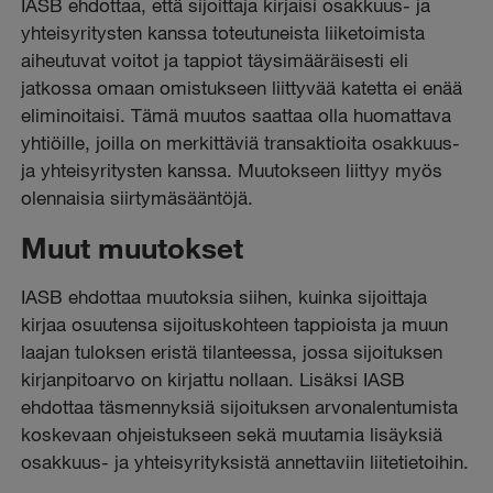
IASB ehdottaa, että sijoittaja kirjaisi osakkuus- ja
yhteisyritysten kanssa toteutuneista liiketoimista
aiheutuvat voitot ja tappiot täysimääräisesti eli
jatkossa omaan omistukseen liittyvää katetta ei enää
eliminoitaisi. Tämä muutos saattaa olla huomattava
yhtiöille, joilla on merkittäviä transaktioita osakkuus-
ja yhteisyritysten kanssa. Muutokseen liittyy myös
olennaisia siirtymäsääntöjä.
Muut muutokset
IASB ehdottaa muutoksia siihen, kuinka sijoittaja
kirjaa osuutensa sijoituskohteen tappioista ja muun
laajan tuloksen eristä tilanteessa, jossa sijoituksen
kirjanpitoarvo on kirjattu nollaan. Lisäksi IASB
ehdottaa täsmennyksiä sijoituksen arvonalentumista
koskevaan ohjeistukseen sekä muutamia lisäyksiä
osakkuus- ja yhteisyrityksistä annettaviin liitetietoihin.