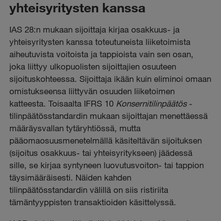
yhteisyritysten kanssa
IAS 28:n mukaan sijoittaja kirjaa osakkuus- ja
yhteisyritysten kanssa toteutuneista liiketoimista
aiheutuvista voitoista ja tappioista vain sen osan,
joka liittyy ulkopuolisten sijoittajien osuuteen
sijoituskohteessa. Sijoittaja ikään kuin eliminoi omaan
omistukseensa liittyvän osuuden liiketoimen
katteesta. Toisaalta IFRS 10
Konsernitilinpäätös
-
tilinpäätösstandardin mukaan sijoittajan menettäessä
määräysvallan tytäryhtiössä, mutta
pääomaosuusmenetelmällä käsiteltävän sijoituksen
(sijoitus osakkuus- tai yhteisyritykseen) jäädessä
sille, se kirjaa syntyneen luovutusvoiton- tai tappion
täysimääräisesti. Näiden kahden
tilinpäätösstandardin välillä on siis ristiriita
tämäntyyppisten transaktioiden käsittelyssä.