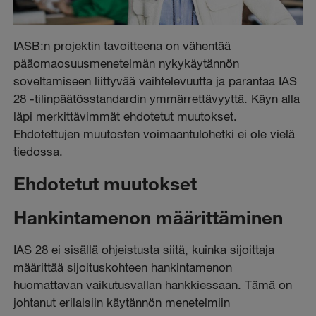
IASB:n projektin tavoitteena on vähentää
pääomaosuusmenetelmän nykykäytännön
soveltamiseen liittyvää vaihtelevuutta ja parantaa IAS
28 -tilinpäätösstandardin ymmärrettävyyttä. Käyn alla
läpi merkittävimmät ehdotetut muutokset.
Ehdotettujen muutosten voimaantulohetki ei ole vielä
tiedossa.
Ehdotetut muutokset
Hankintamenon määrittäminen
IAS 28 ei sisällä ohjeistusta siitä, kuinka sijoittaja
määrittää sijoituskohteen hankintamenon
huomattavan vaikutusvallan hankkiessaan. Tämä on
johtanut erilaisiin käytännön menetelmiin