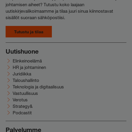
johtamisen aiheet? Tutustu koko laajaan
uutiskirjevalikoimaamme ja tilaa juuri sinua kiinnostavat
sisällöt suoraan sähköpostiisi.
Tutustu ja tilaa
Uutishuone
Elinkeinoelämä
HR ja johtaminen
Juridiikka
Taloushallinto
Teknologia ja digitaalisuus
Vastuullisuus
Verotus
Strategy&
Podcastit
Palvelumme