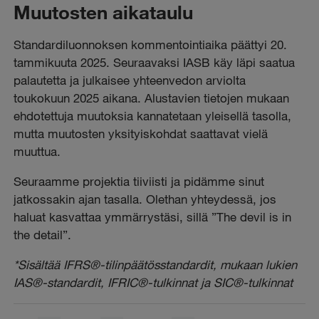
Muutosten aikataulu
Standardiluonnoksen kommentointiaika päättyi 20.
tammikuuta 2025. Seuraavaksi IASB käy läpi saatua
palautetta ja julkaisee yhteenvedon arviolta
toukokuun 2025 aikana. Alustavien tietojen mukaan
ehdotettuja muutoksia kannatetaan yleisellä tasolla,
mutta muutosten yksityiskohdat saattavat vielä
muuttua.
Seuraamme projektia tiiviisti ja pidämme sinut
jatkossakin ajan tasalla. Olethan yhteydessä, jos
haluat kasvattaa ymmärrystäsi, sillä ”The devil is in
the detail”.
*Sisältää IFRS®-tilinpäätösstandardit, mukaan lukien
IAS®-standardit, IFRIC®-tulkinnat ja SIC®-tulkinnat