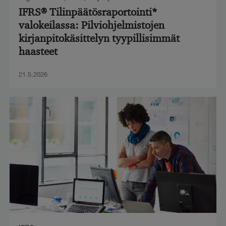
IFRS® Tilinpäätösraportointi*
valokeilassa: Pilviohjelmistojen
kirjanpitokäsittelyn tyypillisimmät
haasteet
21.5.2026