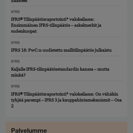
haasteet
IFRS
IFRS® Tilinpäätösraportointi* valokeilassa:
Ensimmäinen IFRS-tilinpäätös – askelmerkit ja
sudenkuopat
IFRS
IFRS 18: PwC:n uudistettu mallitilinpäätös julkaistu
IFRS
Kaljalle IFRS-tilinpäätösstandardin kanssa – mutta
minkä?
IFRS
IFRS® Tilinpäätösraportointi* valokeilassa: On vähäkin
tyhjää parempi – IFRS 3 ja kauppahintamekanismit – Osa
2
Palvelumme