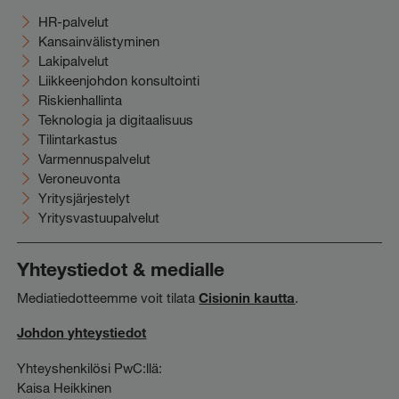
HR-palvelut
Kansainvälistyminen
Lakipalvelut
Liikkeenjohdon konsultointi
Riskienhallinta
Teknologia ja digitaalisuus
Tilintarkastus
Varmennuspalvelut
Veroneuvonta
Yritysjärjestelyt
Yritysvastuupalvelut
Yhteystiedot & medialle
Mediatiedotteemme voit tilata
Cisionin kautta
.
Johdon yhteystiedot
Yhteyshenkilösi PwC:llä:
Kaisa Heikkinen