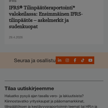
IFRS
IFRS® Tilinpäätösraportointi*
valokeilassa: Ensimmäinen IFRS-
tilinpäätös – askelmerkit ja
sudenkuopat
29.4.2026
LinkedIn
Instagram
Facebook
TikTok
YouTube
Seuraa ja osallistu
Tilaa uutiskirjeemme
Haluatko pysyä ajan tasalla vero- ja lakiuutisista?
Kiinnostavatko yrityskaupat ja pääomamarkkinat,
tilinpäätöksen ja kestävyysraportoinnin teemat tai HR:n ja