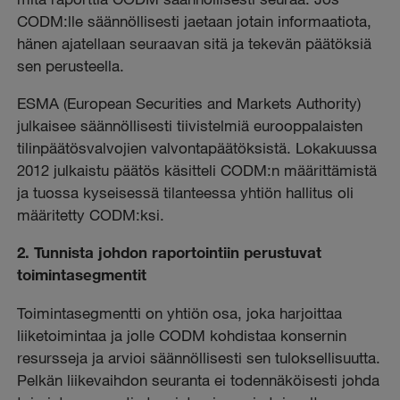
CODM:lle säännöllisesti jaetaan jotain informaatiota,
hänen ajatellaan seuraavan sitä ja tekevän päätöksiä
sen perusteella.
ESMA (European Securities and Markets Authority)
julkaisee säännöllisesti tiivistelmiä eurooppalaisten
tilinpäätösvalvojien valvontapäätöksistä. Lokakuussa
2012 julkaistu päätös käsitteli CODM:n määrittämistä
ja tuossa kyseisessä tilanteessa yhtiön hallitus oli
määritetty CODM:ksi.
2. Tunnista johdon raportointiin perustuvat
toimintasegmentit
Toimintasegmentti on yhtiön osa, joka harjoittaa
liiketoimintaa ja jolle CODM kohdistaa konsernin
resursseja ja arvioi säännöllisesti sen tuloksellisuutta.
Pelkän liikevaihdon seuranta ei todennäköisesti johda