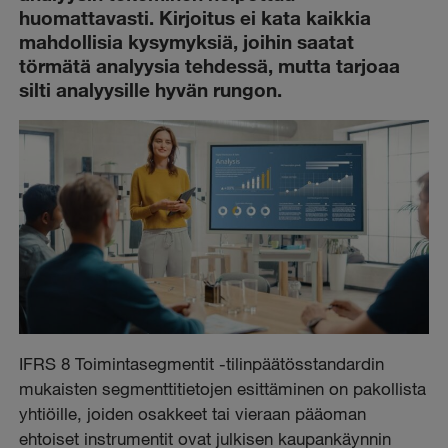
huomattavasti. Kirjoitus ei kata kaikkia
mahdollisia kysymyksiä, joihin saatat
törmätä analyysia tehdessä, mutta tarjoaa
silti analyysille hyvän rungon.
IFRS 8 Toimintasegmentit -tilinpäätösstandardin
mukaisten segmenttitietojen esittäminen on pakollista
yhtiöille, joiden osakkeet tai vieraan pääoman
ehtoiset instrumentit ovat julkisen kaupankäynnin