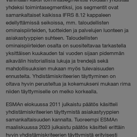
yhdeksi toimintasegmentiksi, jos segmentit ovat
samankaltaiset kaikissa IFRS 8.12 kappaleen
edellyttämissä seikoissa, mm. taloudellisten
ominaispiirteiden, tuotteiden ja palvelujen luonteen ja
asiakastyyppien suhteen. Taloudellisten
ominaispiirteiden osalta on suositeltavaa tarkastella
yksittäisen kuukauden tai vuoden sijaan pidemmän
aikavälin historiallisia lukuja ja trendejä sekä
mahdollisuuksien mukaan myös tulevaisuuden
ennusteita. Yhdistämiskriteerien täyttyminen on
oltava hyvin perusteltua ja kokemukseni mukaan rima
niiden täyttymiselle on melko korkealla.
ESMAn elokuussa 2011 julkaistu päätös käsitteli
yhdistämiskriteerien täyttymistä asiakastyyppien
samankaltaisuuden kannalta. Tuoreempi ESMAn
maaliskuussa 2023 julkaistu päätös käsitteli erittäin
hyvin yhdistämiskriteerien täyttymistä erityisesti