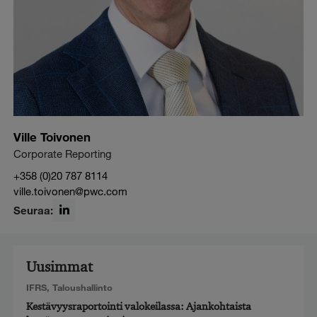
Ville Toivonen
Corporate Reporting
+358 (0)20 787 8114
ville.toivonen@pwc.com
Seuraa:
LinkedIn
Uusimmat
IFRS
,
Taloushallinto
Kestävyysraportointi valokeilassa: Ajankohtaista