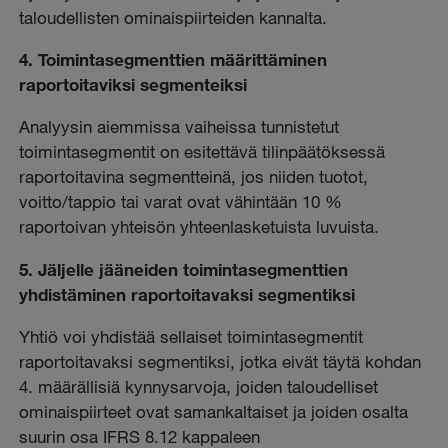
taloudellisten ominaispiirteiden kannalta.
4. Toimintasegmenttien määrittäminen
raportoitaviksi segmenteiksi
Analyysin aiemmissa vaiheissa tunnistetut
toimintasegmentit on esitettävä tilinpäätöksessä
raportoitavina segmentteinä, jos niiden tuotot,
voitto/tappio tai varat ovat vähintään 10 %
raportoivan yhteisön yhteenlasketuista luvuista.
5. Jäljelle jääneiden toimintasegmenttien
yhdistäminen raportoitavaksi segmentiksi
Yhtiö voi yhdistää sellaiset toimintasegmentit
raportoitavaksi segmentiksi, jotka eivät täytä kohdan
4. määrällisiä kynnysarvoja, joiden taloudelliset
ominaispiirteet ovat samankaltaiset ja joiden osalta
suurin osa IFRS 8.12 kappaleen