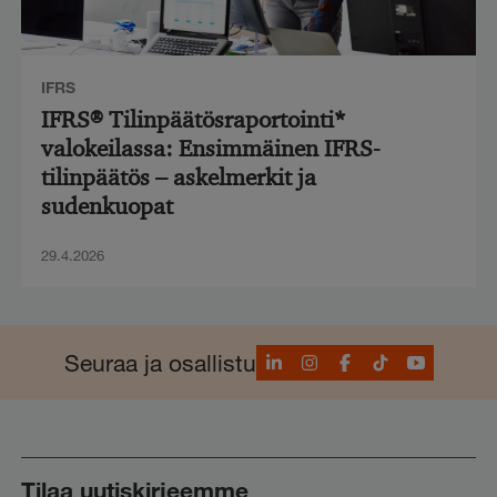
IFRS
IFRS® Tilinpäätösraportointi*
valokeilassa: Ensimmäinen IFRS-
tilinpäätös – askelmerkit ja
sudenkuopat
29.4.2026
LinkedIn
Instagram
Facebook
TikTok
YouTube
Seuraa ja osallistu
Tilaa uutiskirjeemme