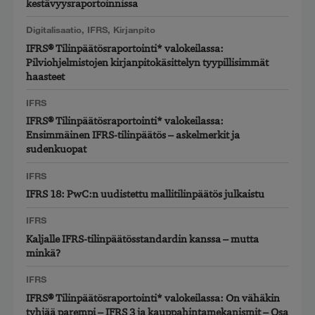
kestävyysraportoinnissa
Digitalisaatio
,
IFRS
,
Kirjanpito
IFRS® Tilinpäätösraportointi* valokeilassa:
Pilviohjelmistojen kirjanpitokäsittelyn tyypillisimmät
haasteet
IFRS
IFRS® Tilinpäätösraportointi* valokeilassa:
Ensimmäinen IFRS-tilinpäätös – askelmerkit ja
sudenkuopat
IFRS
IFRS 18: PwC:n uudistettu mallitilinpäätös julkaistu
IFRS
Kaljalle IFRS-tilinpäätösstandardin kanssa – mutta
minkä?
IFRS
IFRS® Tilinpäätösraportointi* valokeilassa: On vähäkin
tyhjää parempi – IFRS 3 ja kauppahintamekanismit – Osa