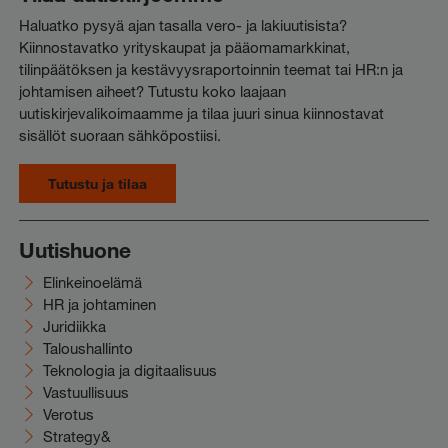
Haluatko pysyä ajan tasalla vero- ja lakiuutisista?
Kiinnostavatko yrityskaupat ja pääomamarkkinat,
tilinpäätöksen ja kestävyysraportoinnin teemat tai HR:n ja
johtamisen aiheet? Tutustu koko laajaan
uutiskirjevalikoimaamme ja tilaa juuri sinua kiinnostavat
sisällöt suoraan sähköpostiisi.
Tutustu ja tilaa
Uutishuone
Elinkeinoelämä
HR ja johtaminen
Juridiikka
Taloushallinto
Teknologia ja digitaalisuus
Vastuullisuus
Verotus
Strategy&