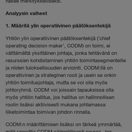
näkee merkitykselliseksi.
Analyysin vaiheet
1. Määritä ylin operatiivinen päätöksentekijä
Yhtiön ylin operatiivinen päätöksentekijä (’chief
operating decision maker’, CODM) on toimi, ei
välttämättä yksittäinen johtaja, jonka tehtävänä on
resurssien kohdistaminen yhtiön toimintasegmenteille
ja niiden tuloksellisuuden arviointi. CODM:llä on
operatiivinen ja strateginen rooli ja usein se onkin
yhtiön toimitusjohtaja, mutta se voi olla myös
johtoryhmä. CODM voi joissain tapauksissa olla
myös yhtiön hallitus, jos hallitus on hallinnollisen
roolin lisäksi aktiivisesti mukana johtamassa
liiketoimintaa toimivan johdon rinnalla.
CODM:n määrittämisen lisäksi on tärkeä ymmärtää,
mitä raporttia CODM säännöllisesti seuraa. Jos