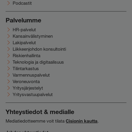
Podcastit
Palvelumme
HR-palvelut
Kansainvälistyminen
Lakipalvelut
Liikkeenjohdon konsultointi
Riskienhallinta
Teknologia ja digitaalisuus
Tilintarkastus
Varmennuspalvelut
Veroneuvonta
Yritysjärjestelyt
Yritysvastuupalvelut
Yhteystiedot & medialle
Mediatiedotteemme voit tilata
Cisionin kautta
.