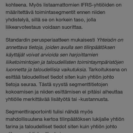
kohteena. Myös listaamattomien IFRS-yhtiöiden on
määritettävä toimintasegmentit ennen niiden
yhdistelyä, sillä se on korkein taso, jolla
liikearvotestaus voidaan suorittaa.
Standardin perusperiaatteen mukaisesti
Yhteisön on
annettava tietoja, joiden avulla sen tilinpäätöksen
käyttäjät voivat arvioida sen harjoittamien
liiketoimintojen ja taloudellisten toimintaympäristöjen
luonnetta ja taloudellisia vaikutuksia.
Tarkoituksena on
esittää taloudelliset tiedot siten kuin yhtiön johto
tietoja seuraa. Tästä syystä segmenttitietojen
kokoamisen ja niiden esittämisen ei pitäisi aiheuttaa
yhtiölle merkittävää lisätyötä tai -kustannusta.
Segmenttiraportointi tulisi nähdä myös
mahdollisuutena kertoa tilinpäätöksen lukijalle yhtiön
tarina ja taloudelliset tiedot siten kuin yhtiön johto