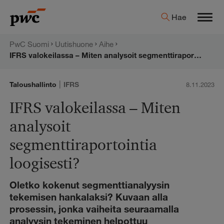
Hyppää
PwC:n
Hae
sisältöön
Men
uutishuone
PwC Suomi
Uutishuone
Aihe
IFRS valokeilassa – Miten analysoit segmenttiraportointia loogisesti?
|
Taloushallinto
IFRS
8.11.2023
IFRS valokeilassa – Miten
analysoit
segmenttiraportointia
loogisesti?
Oletko kokenut segmenttianalyysin
tekemisen hankalaksi? Kuvaan alla
prosessin, jonka vaiheita seuraamalla
analyysin tekeminen helpottuu