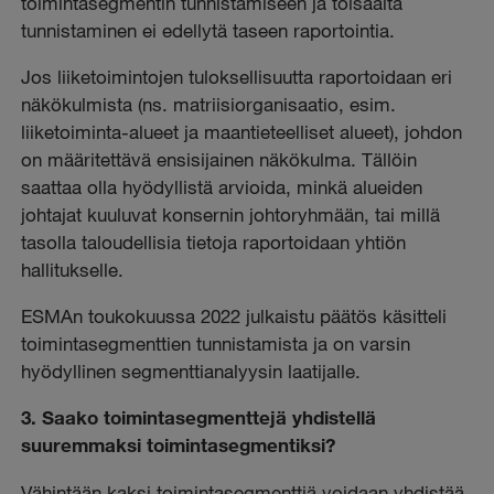
toimintasegmentin tunnistamiseen ja toisaalta
tunnistaminen ei edellytä taseen raportointia.
Jos liiketoimintojen tuloksellisuutta raportoidaan eri
näkökulmista (ns. matriisiorganisaatio, esim.
liiketoiminta-alueet ja maantieteelliset alueet), johdon
on määritettävä ensisijainen näkökulma. Tällöin
saattaa olla hyödyllistä arvioida, minkä alueiden
johtajat kuuluvat konsernin johtoryhmään, tai millä
tasolla taloudellisia tietoja raportoidaan yhtiön
hallitukselle.
ESMAn toukokuussa 2022 julkaistu päätös käsitteli
toimintasegmenttien tunnistamista ja on varsin
hyödyllinen segmenttianalyysin laatijalle.
3. Saako toimintasegmenttejä yhdistellä
suuremmaksi toimintasegmentiksi?
Vähintään kaksi toimintasegmenttiä voidaan yhdistää