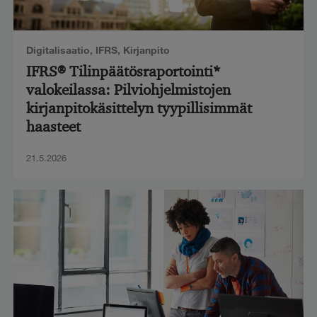
Digitalisaatio
,
IFRS
,
Kirjanpito
IFRS® Tilinpäätösraportointi*
valokeilassa: Pilviohjelmistojen
kirjanpitokäsittelyn tyypillisimmät
haasteet
21.5.2026