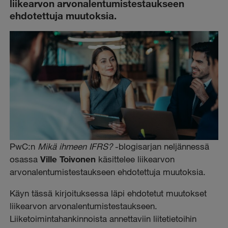
liikearvon arvonalentumistestaukseen
ehdotettuja muutoksia.
PwC:n
Mikä ihmeen IFRS?
-blogisarjan neljännessä
osassa
Ville Toivonen
käsittelee liikearvon
arvonalentumistestaukseen ehdotettuja muutoksia.
Käyn tässä kirjoituksessa läpi ehdotetut muutokset
liikearvon arvonalentumistestaukseen.
Liiketoimintahankinnoista annettaviin liitetietoihin