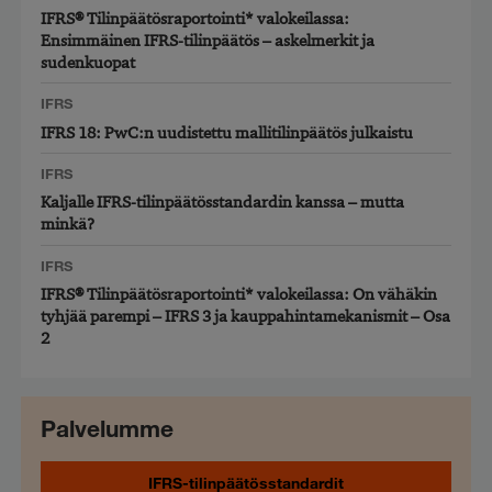
IFRS® Tilinpäätösraportointi* valokeilassa:
Ensimmäinen IFRS-tilinpäätös – askelmerkit ja
sudenkuopat
IFRS
IFRS 18: PwC:n uudistettu mallitilinpäätös julkaistu
IFRS
Kaljalle IFRS-tilinpäätösstandardin kanssa – mutta
minkä?
IFRS
IFRS® Tilinpäätösraportointi* valokeilassa: On vähäkin
tyhjää parempi – IFRS 3 ja kauppahintamekanismit – Osa
2
Palvelumme
IFRS-tilinpäätösstandardit