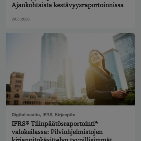
Ajankohtaista kestävyysraportoinnissa
28.5.2026
Digitalisaatio
,
IFRS
,
Kirjanpito
IFRS® Tilinpäätösraportointi*
valokeilassa: Pilviohjelmistojen
kirjanpitokäsittelyn tyypillisimmät