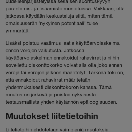
uudelleenjärjestelyissä sekä sen suorituskyvyn
parantamis- ja lisäämistoimenpiteissä. Veikkaan, että
jatkossa käydään keskusteluja siitä, miten tämä
omaisuuserän ’nykyinen potentiaali’ tulee
ymmärtää.
Lisäksi poistuu vaatimus laatia käyttöarvolaskelma
ennen verojen vaikutusta. Jatkossa
käyttöarvolaskelman ennakoidut rahavirrat ja niihin
sovellettu diskonttokorko voivat siis olla joko ennen
veroja tai verojen jälkeen määritetyt. Tärkeää toki on,
että ennakoidut rahavirrat määritetään
yhdenmukaisesti diskonttokoron kanssa. Tämä
muutos on järkevä ja poistaa nykyisestä
testausmallista yhden käytännön epäloogisuuden.
Muutokset liitetietoihin
Liitetietoihin ehdotetaan vain pieniä muutoksia.