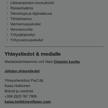
Liikkeenjohdon konsultointi
Riskienhallinta
Teknologia ja digitaalisuus
Tilintarkastus
Varmennuspalvelut
Veroneuvonta
Yritysjärjestelyt
Yritysvastuupalvelut
Yhteystiedot & medialle
Mediatiedotteemme voit tilata
Cisionin kautta
.
Johdon yhteystiedot
Yhteyshenkilösi PwC:llä:
Kaisa Heikkinen
Brändi ja viestintä
+358 (0)20 787 7906
kaisa.heikkinen@pwc.com