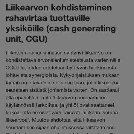
Liikearvon kohdistaminen
rahavirtaa tuottaville
yksiköille (cash generating
unit, CGU)
Liiketoimintahankinnassa syntynyt liikearvo on
kohdistettava arvonalentumistestausta varten niille
CGU:ille, joiden odotetaan hyötyvän hankinnasta
johtuvista synergioista. Nykyohjeistuksen mukaan
tämän on oltava alin sellainen taso, jolla liikearvoa
seurataan sisäistä johtamista varten. On saattanut
olla epäselvää, mitä ’liikearvon seuraaminen’
käytännössä tarkoittaa, ja yhtiöt ovat saattaneet
kokea, että ne eivät varsinaisesti lainkaan ’seuraa
liikearvoa’. Muutos ehdottaa, että liikearvon
seuraamisen sijaan ohjeistuksessa viitataan sen