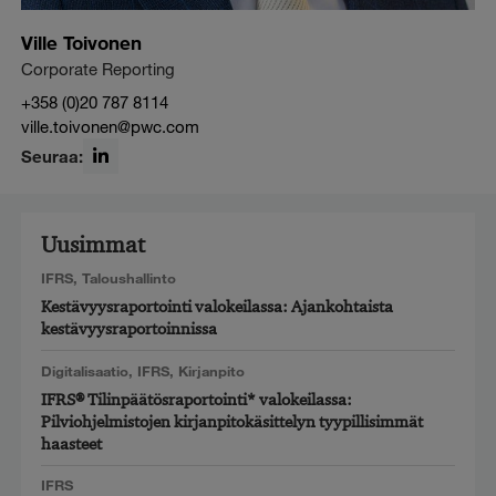
Ville Toivonen
Corporate Reporting
+358 (0)20 787 8114
ville.toivonen@pwc.com
Seuraa:
LinkedIn
Uusimmat
IFRS
,
Taloushallinto
Kestävyysraportointi valokeilassa: Ajankohtaista
kestävyysraportoinnissa
Digitalisaatio
,
IFRS
,
Kirjanpito
IFRS® Tilinpäätösraportointi* valokeilassa:
Pilviohjelmistojen kirjanpitokäsittelyn tyypillisimmät
haasteet
IFRS