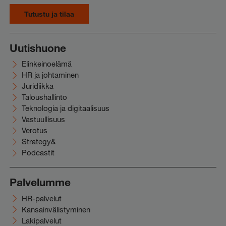
Tutustu ja tilaa
Uutishuone
Elinkeinoelämä
HR ja johtaminen
Juridiikka
Taloushallinto
Teknologia ja digitaalisuus
Vastuullisuus
Verotus
Strategy&
Podcastit
Palvelumme
HR-palvelut
Kansainvälistyminen
Lakipalvelut