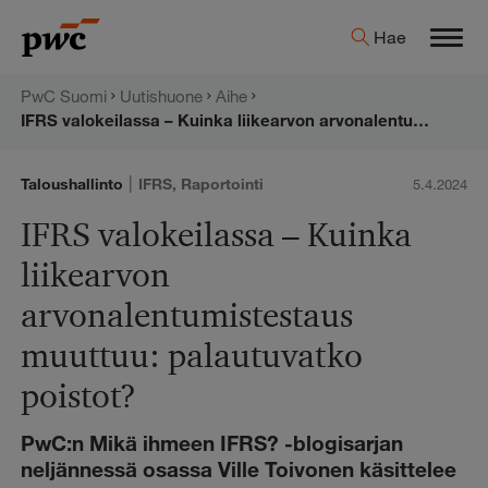
Hyppää
PwC:n
Hae
sisältöön
Men
uutishuone
PwC Suomi
Uutishuone
Aihe
IFRS valokeilassa – Kuinka liikearvon arvonalentumistestaus muuttuu: palautuvatko poistot?
|
Taloushallinto
IFRS
,
Raportointi
5.4.2024
IFRS valokeilassa – Kuinka
liikearvon
arvonalentumistestaus
muuttuu: palautuvatko
poistot?
PwC:n Mikä ihmeen IFRS? -blogisarjan
neljännessä osassa Ville Toivonen käsittelee