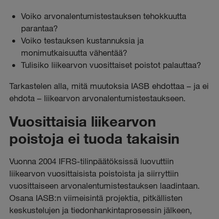
Voiko arvonalentumistestauksen tehokkuutta
parantaa?
Voiko testauksen kustannuksia ja
monimutkaisuutta vähentää?
Tulisiko liikearvon vuosittaiset poistot palauttaa?
Tarkastelen alla, mitä muutoksia IASB ehdottaa – ja ei
ehdota – liikearvon arvonalentumistestaukseen.
Vuosittaisia liikearvon
poistoja ei tuoda takaisin
Vuonna 2004 IFRS-tilinpäätöksissä luovuttiin
liikearvon vuosittaisista poistoista ja siirryttiin
vuosittaiseen arvonalentumistestauksen laadintaan.
Osana IASB:n viimeisintä projektia, pitkällisten
keskustelujen ja tiedonhankintaprosessin jälkeen,