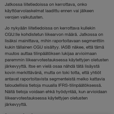
Jatkossa liitetiedoissa on kerrottava, onko
käyttöarvolaskelmat laadittu ennen vai jälkeen
verojen vaikutusten.
Jo nykyään liitetiedoissa on kerrottava kullekin
CGU:lle kohdistetun liikearvon määrä. Jatkossa on
lisäksi mainittava, mihin raportoitavaan segmenttiin
kukin tällainen CGU sisältyy. IASB näkee, että tämä
muutos auttaa tilinpäätöksen lukijaa arvioimaan
paremmin liikearvotestauksessa käytettyjen oletusten
järkevyyttä. Itse en vielä osaa nähdä tätä lisäystä
kovin merkittävänä, mutta on toki totta, että yhtiöt
antavat raportoitavista segmenteistä melko kattavia
taloudellisia tietoja muualla IFRS-tilinpäätöksessä.
Näitä tietoja voidaan ehkä hyödyntää, kun arvioidaan
liikearvotestauksessa käytettyjen oletusten
järkevyyttä.