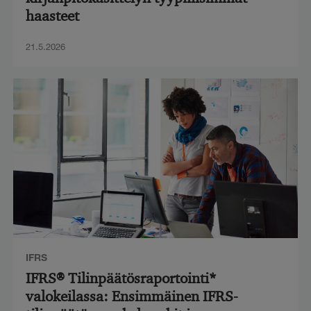
haasteet
21.5.2026
IFRS
IFRS® Tilinpäätösraportointi*
valokeilassa: Ensimmäinen IFRS-