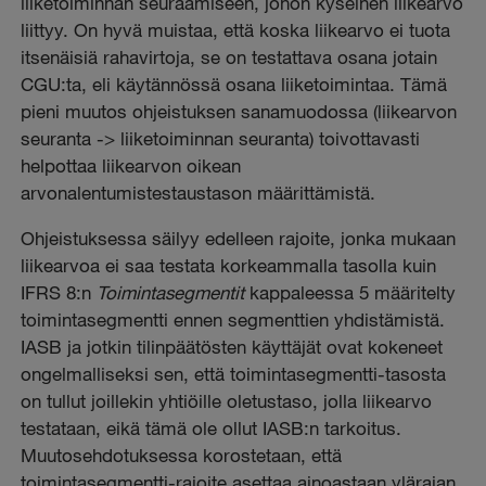
liiketoiminnan seuraamiseen, johon kyseinen liikearvo
liittyy. On hyvä muistaa, että koska liikearvo ei tuota
itsenäisiä rahavirtoja, se on testattava osana jotain
CGU:ta, eli käytännössä osana liiketoimintaa. Tämä
pieni muutos ohjeistuksen sanamuodossa (liikearvon
seuranta -> liiketoiminnan seuranta) toivottavasti
helpottaa liikearvon oikean
arvonalentumistestaustason määrittämistä.
Ohjeistuksessa säilyy edelleen rajoite, jonka mukaan
liikearvoa ei saa testata korkeammalla tasolla kuin
IFRS 8:n
Toimintasegmentit
kappaleessa 5 määritelty
toimintasegmentti ennen segmenttien yhdistämistä.
IASB ja jotkin tilinpäätösten käyttäjät ovat kokeneet
ongelmalliseksi sen, että toimintasegmentti-tasosta
on tullut joillekin yhtiöille oletustaso, jolla liikearvo
testataan, eikä tämä ole ollut IASB:n tarkoitus.
Muutosehdotuksessa korostetaan, että
toimintasegmentti-rajoite asettaa ainoastaan ylärajan