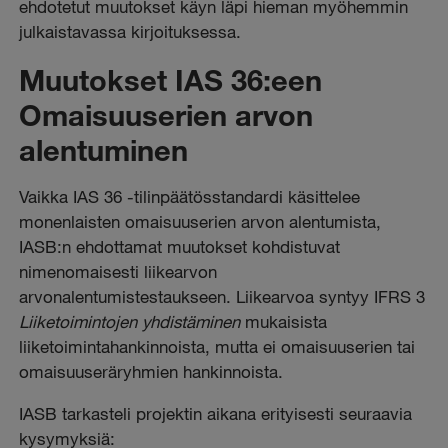
ehdotetut muutokset käyn läpi hieman myöhemmin
julkaistavassa kirjoituksessa.
Muutokset IAS 36:een
Omaisuuserien arvon
alentuminen
Vaikka IAS 36 -tilinpäätösstandardi käsittelee
monenlaisten omaisuuserien arvon alentumista,
IASB:n ehdottamat muutokset kohdistuvat
nimenomaisesti liikearvon
arvonalentumistestaukseen. Liikearvoa syntyy IFRS 3
Liiketoimintojen yhdistäminen
mukaisista
liiketoimintahankinnoista, mutta ei omaisuuserien tai
omaisuuseräryhmien hankinnoista.
IASB tarkasteli projektin aikana erityisesti seuraavia
kysymyksiä: