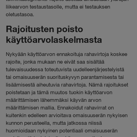
liikearvon testaustasolle, mutta ei testauksen
oletustasoa.
Rajoitusten poisto
käyttöarvolaskelmasta
Nykyään käyttöarvon ennakoituja rahavirtoja koskee
rajoite, jonka mukaan ne eivät saa sisältää
tulevaisuudessa toteutuvista uudelleenjärjestelyistä
tai omaisuuserän suorituskyvyn parantamisesta tai
lisäämisestä aiheutuvia rahavirtoja. Nämä rajoitukset
poistetaan ja tämä muutos tuokin käyttöarvon
määrittämisen lähemmäksi käyvän arvon
määrittämisen mallia. Ennakoidut rahavirrat on
kuitenkin edelleen arvioitava omaisuuserän nykyisen
kunnon perusteella, mutta jatkossa niissä
huomioidaan nykyinen potentiaali omaisuuserän