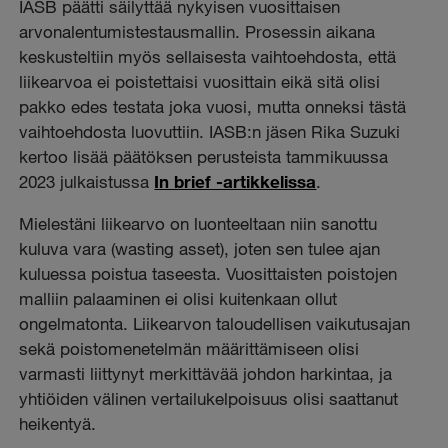
IASB päätti säilyttää nykyisen vuosittaisen
arvonalentumistestausmallin. Prosessin aikana
keskusteltiin myös sellaisesta vaihtoehdosta, että
liikearvoa ei poistettaisi vuosittain eikä sitä olisi
pakko edes testata joka vuosi, mutta onneksi tästä
vaihtoehdosta luovuttiin. IASB:n jäsen Rika Suzuki
kertoo lisää päätöksen perusteista tammikuussa
2023 julkaistussa
In brief -artikkelissa
.
Mielestäni liikearvo on luonteeltaan niin sanottu
kuluva vara (wasting asset), joten sen tulee ajan
kuluessa poistua taseesta. Vuosittaisten poistojen
malliin palaaminen ei olisi kuitenkaan ollut
ongelmatonta. Liikearvon taloudellisen vaikutusajan
sekä poistomenetelmän määrittämiseen olisi
varmasti liittynyt merkittävää johdon harkintaa, ja
yhtiöiden välinen vertailukelpoisuus olisi saattanut
heikentyä.