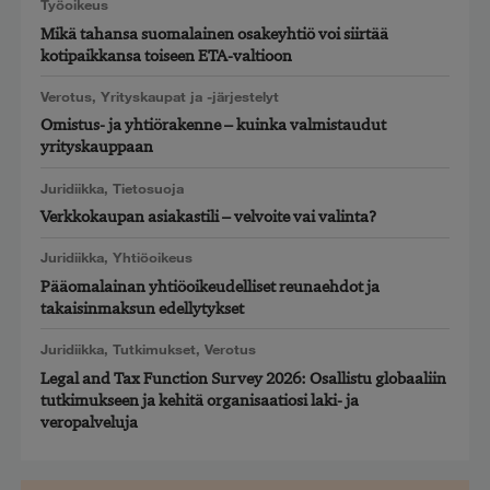
Työoikeus
Mikä tahansa suomalainen osakeyhtiö voi siirtää
kotipaikkansa toiseen ETA-valtioon
Verotus
,
Yrityskaupat ja -järjestelyt
Omistus- ja yhtiörakenne – kuinka valmistaudut
yrityskauppaan
Juridiikka
,
Tietosuoja
Verkkokaupan asiakastili – velvoite vai valinta?
Juridiikka
,
Yhtiöoikeus
Pääomalainan yhtiöoikeudelliset reunaehdot ja
takaisinmaksun edellytykset
Juridiikka
,
Tutkimukset
,
Verotus
Legal and Tax Function Survey 2026: Osallistu globaaliin
tutkimukseen ja kehitä organisaatiosi laki- ja
veropalveluja