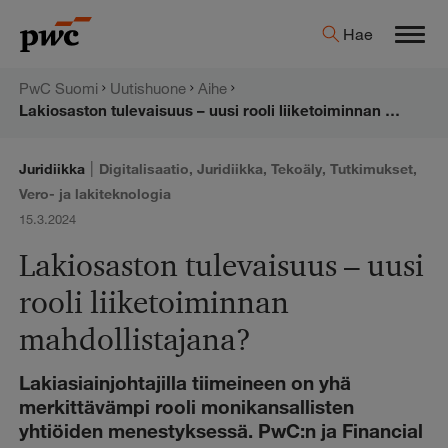
Hyppää
PwC:n
Hae
sisältöön
Men
uutishuone
PwC Suomi
Uutishuone
Aihe
Lakiosaston tulevaisuus – uusi rooli liiketoiminnan mahdollistajana?
|
Juridiikka
Digitalisaatio
,
Juridiikka
,
Tekoäly
,
Tutkimukset
,
Vero- ja lakiteknologia
15.3.2024
Lakiosaston tulevaisuus – uusi
rooli liiketoiminnan
mahdollistajana?
Lakiasiainjohtajilla tiimeineen on yhä
merkittävämpi rooli monikansallisten
yhtiöiden menestyksessä. PwC:n ja Financial