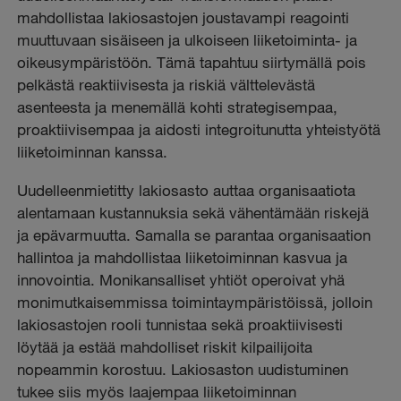
mahdollistaa lakiosastojen joustavampi reagointi
muuttuvaan sisäiseen ja ulkoiseen liiketoiminta- ja
oikeusympäristöön. Tämä tapahtuu siirtymällä pois
pelkästä reaktiivisesta ja riskiä välttelevästä
asenteesta ja menemällä kohti strategisempaa,
proaktiivisempaa ja aidosti integroitunutta yhteistyötä
liiketoiminnan kanssa.
Uudelleenmietitty lakiosasto auttaa organisaatiota
alentamaan kustannuksia sekä vähentämään riskejä
ja epävarmuutta. Samalla se parantaa organisaation
hallintoa ja mahdollistaa liiketoiminnan kasvua ja
innovointia. Monikansalliset yhtiöt operoivat yhä
monimutkaisemmissa toimintaympäristöissä, jolloin
lakiosastojen rooli tunnistaa sekä proaktiivisesti
löytää ja estää mahdolliset riskit kilpailijoita
nopeammin korostuu. Lakiosaston uudistuminen
tukee siis myös laajempaa liiketoiminnan