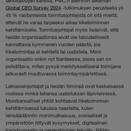
lakiosastojen kanssa. PwC:n aiemmin tekemän
Global CEO Survey 2024
-tutkimuksen perusteella yli
45 % vastanneista toimitusjohtajista oli sitä mieltä,
etteivät he varaa tarpeeksi aikaa liiketoiminnan
kehittämiselle. Toimitusjohtajat myös lisäsivät, että
heidän organisaationsa eivät ole taloudellisesti
kannattavia kymmenen vuoden päästä, jos
liiketoimintaa ei kehitetä tai uudisteta. Moni
organisaatio onkin nyt tilanteessa, jossa sen on
pohdittava, miten pysyä merkityksellisenä toimijana
jatkuvasti muuttuvassa toimintaympäristössä.
Lakiasiainjohtajat ja heidän tiiminsä ovat keskeisessä
roolissa minkä tahansa uudistuksen läpiviennissä.
Monikansalliset yhtiöt kohtaavat liiketoiminnan
kehittämisessä lukuisia haasteita, kuten
lainsäädännön monimutkaisuus, sosiaaliset ja
ympäristöön liittyvät kysymykset, digitaalinen
transformaatio ja generatiivinen tekoäly. Näihin