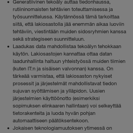
Generatiivinen tekoäly auttaa tiedonhaussa,
rutiininomaisten tehtävien toteuttamisessa ja
työsuunnittelussa. Käytännössä tämä tarkoittaa
siitä, että lakiosastolla jää enemmän aikaa luoviin
tehtäviin, viestintään muiden sidosryhmien kanssa
sekä strategiseen suunnitteluun.
Laadukas data mahdollistaa tekoälyn tehokkaan
käytön. Lakiosastojen kannattaa ottaa datan
laadunhallinta haltuun yhteistyössä muiden tiimien
(kuten IT:n ja sisäisen valvonnan) kanssa. On
tärkeää varmistaa, että lakiosaston nykyiset
prosessit ja järjestelmät mahdollistavat tiedon
sujuvan syöttämisen ja ylläpidon. Uusien
järjestelmien käyttöönotto (esimerkiksi
sopimuksen elinkaaren hallintaan) voi selkeyttää
tietorakenteita ja luoda hyvän pohjan
automaattiseen päätöksentekoon.
Jokaisen teknologiamuutoksen ytimessä on