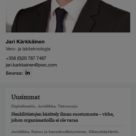
Jari Kärkkäinen
Vero- ja lakiteknologia
+358 (0)20 787 7487
jari.karkkainen@pwc.com
Seuraa:
LinkedIn
Uusimmat
Digitalisaatio
,
Juridiikka
,
Tietosuoja
Henkilötietojen käsittely ilman suostumusta – virhe,
johon organisaatioilla ei ole varaa
Juridiikka
,
Kasvu ja kansainvälistyminen
,
Oikeuskäytäntö
,