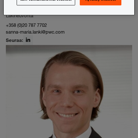
Sanna-Maria Lanki
Lakineuvonta
+358 (0)20 787 7702
sanna-maria.lanki@pwc.com
Seuraa:
LinkedIn