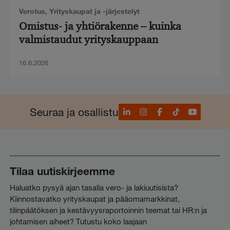
Verotus
,
Yrityskaupat ja -järjestelyt
Omistus- ja yhtiörakenne – kuinka
valmistaudut yrityskauppaan
16.6.2026
LinkedIn
Instagram
Facebook
TikTok
YouTube
Seuraa ja osallistu
Tilaa uutiskirjeemme
Haluatko pysyä ajan tasalla vero- ja lakiuutisista?
Kiinnostavatko yrityskaupat ja pääomamarkkinat,
tilinpäätöksen ja kestävyysraportoinnin teemat tai HR:n ja
johtamisen aiheet? Tutustu koko laajaan