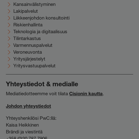
Kansainvälistyminen
Lakipalvelut
Liikkeenjohdon konsultointi
Riskienhallinta
Teknologia ja digitaalisuus
Tilintarkastus
Varmennuspalvelut
Veroneuvonta
Yritysjärjestelyt
Yritysvastuupalvelut
Yhteystiedot & medialle
Mediatiedotteemme voit tilata
Cisionin kautta
.
Johdon yhteystiedot
Yhteyshenkilösi PwC:llä:
Kaisa Heikkinen
Brändi ja viestintä
+358 (0)20 787 7906