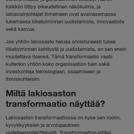
kaikkiin liittyy oikeudellinen näkökulma, ja
lakiasiainjohtajat tiimeineen ovat avainasemassa
tukemassa liiketoiminnan uudistamista, innovaatiota
sekä kasvua.
Jos yhtiön lakiosasto haluaa onnistuneesti tukea
liiketoiminnan kehitystä ja uudistamista, on sen ensin
muutettava itsensä. Tämä transformaatio vaatii
kuitenkin yhtiön koko organisaation tuen sekä
investointeja teknologiaan, osaamiseen ja
ihmissuhteisiin.
Miltä lakiosaston
transformaatio näyttää?
Lakiosaston transformaatiossa on kyse sen roolin,
kyvykkyyksien ja arvolupauksen
uudelleenmäärittelystä. Transformaation pitäisi