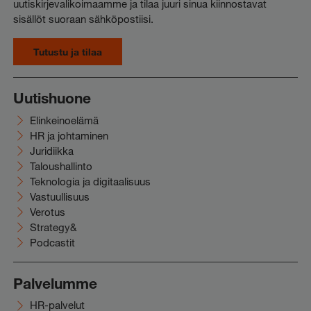
uutiskirjevalikoimaamme ja tilaa juuri sinua kiinnostavat
sisällöt suoraan sähköpostiisi.
Tutustu ja tilaa
Uutishuone
Elinkeinoelämä
HR ja johtaminen
Juridiikka
Taloushallinto
Teknologia ja digitaalisuus
Vastuullisuus
Verotus
Strategy&
Podcastit
Palvelumme
HR-palvelut