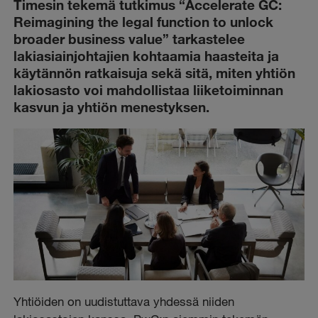
Timesin tekemä tutkimus “Accelerate GC:
Reimagining the legal function to unlock
broader business value” tarkastelee
lakiasiainjohtajien kohtaamia haasteita ja
käytännön ratkaisuja sekä sitä, miten yhtiön
lakiosasto voi mahdollistaa liiketoiminnan
kasvun ja yhtiön menestyksen.
Yhtiöiden on uudistuttava yhdessä niiden