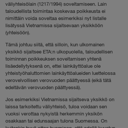
väliyhteisölain (1217/1994) soveltamiseen. Lain
taloudellista toimintaa koskevaa poikkeusta ei
nimittäin voida soveltaa esimerkiksi nyt listalle
lisätyssä Vietnamissa sijaitsevaan yksikköön
(yhteisöön).
Tämä johtuu siitä, että silloin, kun ulkomainen
yksikkö sijaitsee ETA:n ulkopuolella, taloudellisen
toiminnan poikkeuksen soveltamisen yhtenä
lisäedellytyksenä on, ettei lainkäyttöalue ole
yhteistyöhaluttomien lainkäyttöalueiden luettelossa
verovelvollisen verovuoden päättyessä (eikä tätä
edeltävän verovuoden päättyessä).
Jos esimerkiksi Vietnamissa sijaitseva yksikkö on
laissa tarkoitettu väliyhteisö, tuloa voidaan sen
vuoksi verottaa nykyistä herkemmin yksikön
osakkaan tai edunsaajan tulona Suomessa. On
kuitenkin hyvä ottaa huomioon, että edellä kuvatun