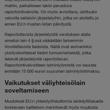
maihin, paikalliseen lakiin perustuva
raportointivelvoite. On myös arvioitava, ulottuuko
velvoite sellaisiin järjestelyihin, jotka on aloitettu jo
ennen EU:n mustan listan päivitystä.
Raportoitavista järjestelyistä verotuksen alalla
annetun lain 4 §:ssä säädetään tarkemmin
ilmoitettavista tiedoista. Näitä ovat esimerkiksi
yksityiskohtaiset tiedot tunnusmerkeistä, jotka
tekevät järjestelystä raportoitavan.
Raportointivelvoitteen laiminlyönnistä voi seurata
enintään 15 000 euron suuruinen laiminlyöntimaksu.
Vaikutukset väliyhteisölain
soveltamiseen
Muutokset EU:n yhteistyöhaluttomia lainkäyttöalueita
koskevaan luetteloon merkitsevät myös muutosta