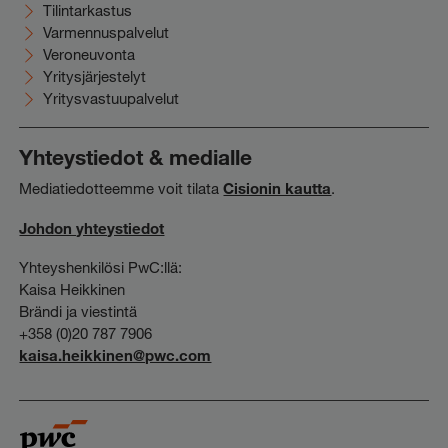
Tilintarkastus
Varmennuspalvelut
Veroneuvonta
Yritysjärjestelyt
Yritysvastuupalvelut
Yhteystiedot & medialle
Mediatiedotteemme voit tilata
Cisionin kautta
.
Johdon yhteystiedot
Yhteyshenkilösi PwC:llä:
Kaisa Heikkinen
Brändi ja viestintä
+358 (0)20 787 7906
kaisa.heikkinen@pwc.com