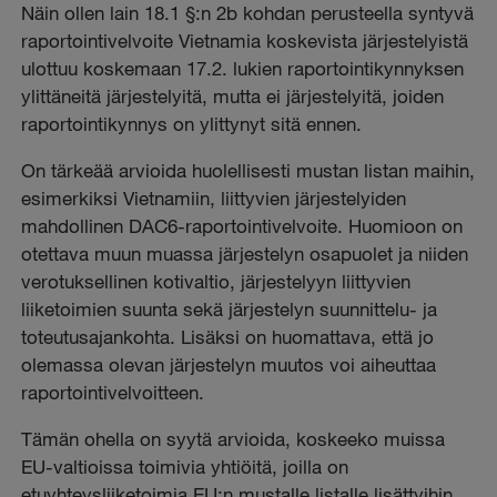
Näin ollen lain 18.1 §:n 2b kohdan perusteella syntyvä
raportointivelvoite Vietnamia koskevista järjestelyistä
ulottuu koskemaan 17.2. lukien raportointikynnyksen
ylittäneitä järjestelyitä, mutta ei järjestelyitä, joiden
raportointikynnys on ylittynyt sitä ennen.
On tärkeää arvioida huolellisesti mustan listan maihin,
esimerkiksi Vietnamiin, liittyvien järjestelyiden
mahdollinen DAC6-raportointivelvoite. Huomioon on
otettava muun muassa järjestelyn osapuolet ja niiden
verotuksellinen kotivaltio, järjestelyyn liittyvien
liiketoimien suunta sekä järjestelyn suunnittelu- ja
toteutusajankohta. Lisäksi on huomattava, että jo
olemassa olevan järjestelyn muutos voi aiheuttaa
raportointivelvoitteen.
Tämän ohella on syytä arvioida, koskeeko muissa
EU-valtioissa toimivia yhtiöitä, joilla on
etuyhteysliiketoimia EU:n mustalle listalle lisättyihin