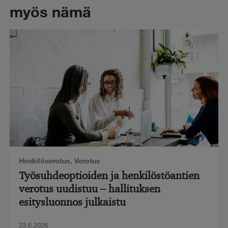
myös nämä
Henkilöverotus
,
Verotus
Työsuhdeoptioiden ja henkilöstöantien
verotus uudistuu – hallituksen
esitysluonnos julkaistu
23.6.2026