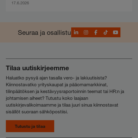
17.6.2026
LinkedIn
Instagram
Facebook
TikTok
YouTube
Seuraa ja osallistu
Tilaa uutiskirjeemme
Haluatko pysyä ajan tasalla vero- ja lakiuutisista?
Kiinnostavatko yrityskaupat ja pääomamarkkinat,
tilinpäätöksen ja kestävyysraportoinnin teemat tai HR:n ja
johtamisen aiheet? Tutustu koko laajaan
uutiskirjevalikoimaamme ja tilaa juuri sinua kiinnostavat
sisällöt suoraan sähköpostiisi.
Tutustu ja tilaa