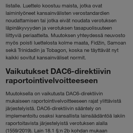
listalle. Luettelo koostuu maista, jotka ovat
laiminlyöneet kansainvälisten verostandardien
noudattamisen tai jotka eivät noudata verotuksen
läpinäkyvyyden ja verotuksen tasapuolisuuteen
liittyviä periaatteita. Muutoksen yhteydessä neuvosto
myös poisti luettelosta kolme maata, Fidžin, Samoan
sekä Trinidadin ja Tobagon, koska ne täyttävät nyt
kaikki sovitut kansainväliset normit.
Vaikutukset DAC6-direktiivin
raportointivelvoitteeseen
Muutoksella on vaikutusta DAC6-direktiivin
mukaiseen raportointivelvoitteeseen rajat ylittävistä
järjestelyistä. DAC6-direktiivin sääntely on
implementoitu osaksi kansallista lainsäädäntöä lakiin
raportoitavista järjestelyistä verotuksen alalla
(1559/2019). Lain 18.1 §:n 2b kohdan mukaan