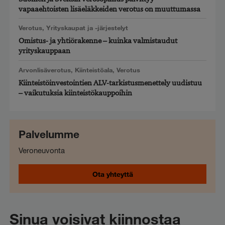
vapaaehtoisten lisäeläkkeiden verotus on muuttumassa
Verotus
,
Yrityskaupat ja -järjestelyt
Omistus- ja yhtiörakenne – kuinka valmistaudut
yrityskauppaan
Arvonlisäverotus
,
Kiinteistöala
,
Verotus
Kiinteistöinvestointien ALV-tarkistusmenettely uudistuu
– vaikutuksia kiinteistökauppoihin
Palvelumme
Veroneuvonta
Ota yhteyttä
Sinua voisivat kiinnostaa