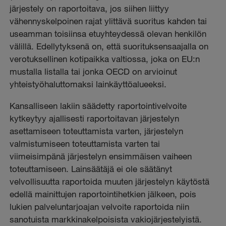
järjestely on raportoitava, jos siihen liittyy
vähennyskelpoinen rajat ylittävä suoritus kahden tai
useamman toisiinsa etuyhteydessä olevan henkilön
välillä. Edellytyksenä on, että suorituksensaajalla on
verotuksellinen kotipaikka valtiossa, joka on EU:n
mustalla listalla tai jonka OECD on arvioinut
yhteistyöhaluttomaksi lainkäyttöalueeksi.
Kansalliseen lakiin säädetty raportointivelvoite
kytkeytyy ajallisesti raportoitavan järjestelyn
asettamiseen toteuttamista varten, järjestelyn
valmistumiseen toteuttamista varten tai
viimeisimpänä järjestelyn ensimmäisen vaiheen
toteuttamiseen. Lainsäätäjä ei ole säätänyt
velvollisuutta raportoida muuten järjestelyn käytöstä
edellä mainittujen raportointihetkien jälkeen, pois
lukien palveluntarjoajan velvoite raportoida niin
sanotuista markkinakelpoisista vakiojärjestelyistä.