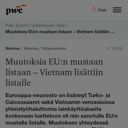
Hyppää
PwC:n
Hae
sisältöön
Men
uutishuone
PwC Suomi
Uutishuone
Aihe
Muutoksia EU:n mustaan listaan – Vietnam lisättiin listalle
|
Verotus
Verotus
,
Yritysverotus
17.3.2026
Muutoksia EU:n mustaan
listaan – Vietnam lisättiin
listalle
Eurooppa-neuvosto on lisännyt Turks- ja
Caicossaaret sekä Vietnamin veroasioissa
yhteistyöhaluttomia lainkäyttöalueita
koskevaan luetteloon eli niin sanotulle EU:n
mustalle listalle. Muutoksen yhteydessä