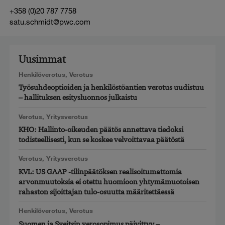
+358 (0)20 787 7758
satu.schmidt@pwc.com
Uusimmat
Henkilöverotus
,
Verotus
Työsuhdeoptioiden ja henkilöstöantien verotus uudistuu
– hallituksen esitysluonnos julkaistu
Verotus
,
Yritysverotus
KHO: Hallinto-oikeuden päätös annettava tiedoksi
todisteellisesti, kun se koskee velvoittavaa päätöstä
Verotus
,
Yritysverotus
KVL: US GAAP -tilinpäätöksen realisoitumattomia
arvonmuutoksia ei otettu huomioon yhtymämuotoisen
rahaston sijoittajan tulo-osuutta määritettäessä
Henkilöverotus
,
Verotus
Suomen ja Sveitsin verosopimus päivittyy –