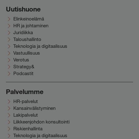
Uutishuone
Elinkeinoelämä
HR ja johtaminen
Juridiikka
Taloushallinto
Teknologia ja digitaalisuus
Vastuullisuus
Verotus
Strategy&
Podcastit
Palvelumme
HR-palvelut
Kansainvälistyminen
Lakipalvelut
Liikkeenjohdon konsultointi
Riskienhallinta
Teknologia ja digitaalisuus