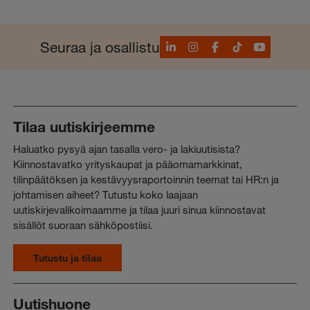
LinkedIn
Instagram
Facebook
TikTok
YouTube
Seuraa ja osallistu
Tilaa uutiskirjeemme
Haluatko pysyä ajan tasalla vero- ja lakiuutisista?
Kiinnostavatko yrityskaupat ja pääomamarkkinat,
tilinpäätöksen ja kestävyysraportoinnin teemat tai HR:n ja
johtamisen aiheet? Tutustu koko laajaan
uutiskirjevalikoimaamme ja tilaa juuri sinua kiinnostavat
sisällöt suoraan sähköpostiisi.
Tutustu ja tilaa
Uutishuone