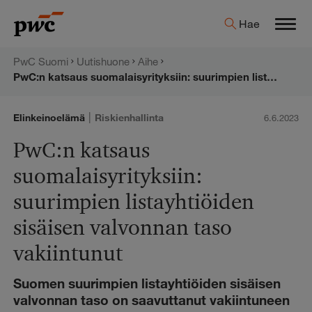
Hyppää
PwC:n
Hae
sisältöön
Men
uutishuone
PwC Suomi
Uutishuone
Aihe
PwC:n katsaus suomalaisyrityksiin: suurimpien listayhtiöiden sisäisen valvonnan taso vakiintunut
|
Elinkeinoelämä
Riskienhallinta
6.6.2023
PwC:n katsaus
suomalaisyrityksiin:
suurimpien listayhtiöiden
sisäisen valvonnan taso
vakiintunut
Suomen suurimpien listayhtiöiden sisäisen
valvonnan taso on saavuttanut vakiintuneen