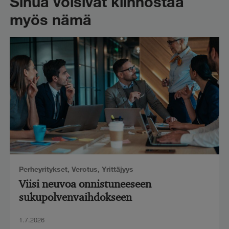
Sinua voisivat kiinnostaa
myös nämä
Perheyritykset
,
Verotus
,
Yrittäjyys
Viisi neuvoa onnistuneeseen
sukupolvenvaihdokseen
1.7.2026