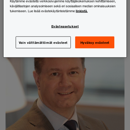
Käytämme evästeitä verkkosivujemme käyttäjäkokemuksen kehittämiseen,
Jaa:
LinkedIn
Facebook
X (Twitter)
kävijätilastojen analysoimiseen sekä eri sosiaalisen median ominaisuuksien
linkistä.
tukemiseen. Lue lisää evästekäytänteistämme
Kopioi linkki
Evästeasetukset
Vain välttämättömät evästeet
Hyväksy evästeet