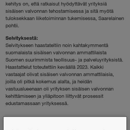
kehitys on, että ratkaisut hyödyttävät yrityksiä
sisäisen valvonnan tehostamisessa ja sitä myötä
tuloksekkaan liiketoiminnan tukemisessa, Saarelainen
pohtii.
Selvityksestä:
Selvitykseen haastateltiin noin kahtakymmentä
suomalaista sisäisen valvonnan ammattilaista
Suomen suurimmista teollisuus- ja palveluyrityksistä.
Haastattelut toteutettiin keväällä 2023. Kaikki
vastaajat olivat sisäisen valvonnan ammattilaisia,
joilla oli pitkä kokemus alalta, ja heidän
vastuualueenaan oli yrityksen sisäisen valvonnan
kehittämiseen ja ylläpitoon liittyvät prosessit
edustamassaan yrityksessä.