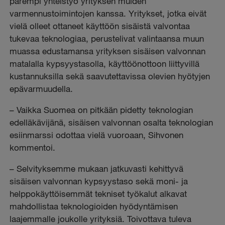
parempi yhteistyö yrityksen muiden
varmennustoimintojen kanssa. Yritykset, jotka eivät
vielä olleet ottaneet käyttöön sisäistä valvontaa
tukevaa teknologiaa, perustelivat valintaansa muun
muassa edustamansa yrityksen sisäisen valvonnan
matalalla kypsyystasolla, käyttöönottoon liittyvillä
kustannuksilla sekä saavutettavissa olevien hyötyjen
epävarmuudella.
– Vaikka Suomea on pitkään pidetty teknologian
edelläkävijänä, sisäisen valvonnan osalta teknologian
esiinmarssi odottaa vielä vuoroaan, Sihvonen
kommentoi.
– Selvityksemme mukaan jatkuvasti kehittyvä
sisäisen valvonnan kypsyystaso sekä moni- ja
helppokäyttöisemmät tekniset työkalut alkavat
mahdollistaa teknologioiden hyödyntämisen
laajemmalle joukolle yrityksiä. Toivottava tuleva