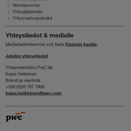
Veroneuvonta
Yritysjärjestelyt
Yritysvastuupalvelut
Yhteystiedot & medialle
Mediatiedotteemme voit tilata
Cisionin kautta
.
Johdon yhteystiedot
Yhteyshenkilösi PwC:llä:
Kaisa Heikkinen
Brändi ja viestintä
+358 (0)20 787 7906
kaisa.heikkinen@pwc.com