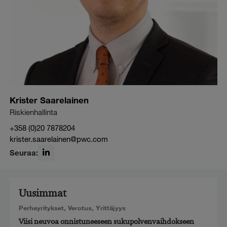
Krister Saarelainen
Riskienhallinta
+358 (0)20 7878204
krister.saarelainen@pwc.com
Seuraa:
LinkedIn
Uusimmat
Perheyritykset
,
Verotus
,
Yrittäjyys
Viisi neuvoa onnistuneeseen sukupolvenvaihdokseen