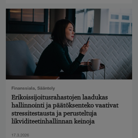
Finanssiala
,
Sääntely
Erikoissijoitusrahastojen laadukas
hallinnointi ja päätöksenteko vaativat
stressitestausta ja perusteltuja
likviditeetinhallinnan keinoja
17.3.2026