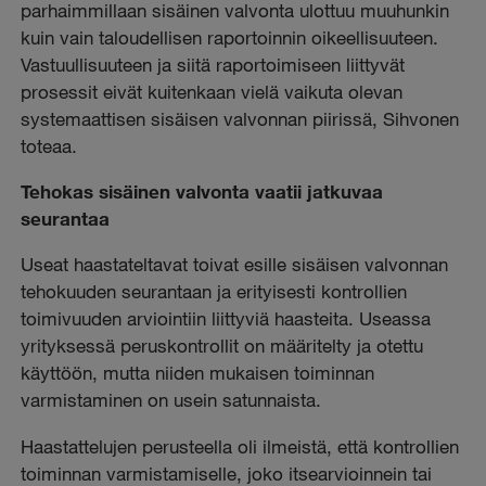
parhaimmillaan sisäinen valvonta ulottuu muuhunkin
kuin vain taloudellisen raportoinnin oikeellisuuteen.
Vastuullisuuteen ja siitä raportoimiseen liittyvät
prosessit eivät kuitenkaan vielä vaikuta olevan
systemaattisen sisäisen valvonnan piirissä, Sihvonen
toteaa.
Tehokas sisäinen valvonta vaatii jatkuvaa
seurantaa
Useat haastateltavat toivat esille sisäisen valvonnan
tehokuuden seurantaan ja erityisesti kontrollien
toimivuuden arviointiin liittyviä haasteita. Useassa
yrityksessä peruskontrollit on määritelty ja otettu
käyttöön, mutta niiden mukaisen toiminnan
varmistaminen on usein satunnaista.
Haastattelujen perusteella oli ilmeistä, että kontrollien
toiminnan varmistamiselle, joko itsearvioinnein tai