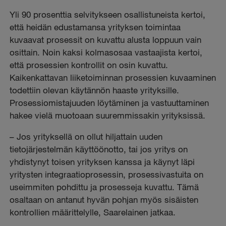
Yli 90 prosenttia selvitykseen osallistuneista kertoi,
että heidän edustamansa yrityksen toimintaa
kuvaavat prosessit on kuvattu alusta loppuun vain
osittain. Noin kaksi kolmasosaa vastaajista kertoi,
että prosessien kontrollit on osin kuvattu.
Kaikenkattavan liiketoiminnan prosessien kuvaaminen
todettiin olevan käytännön haaste yrityksille.
Prosessiomistajuuden löytäminen ja vastuuttaminen
hakee vielä muotoaan suuremmissakin yrityksissä.
– Jos yrityksellä on ollut hiljattain uuden
tietojärjestelmän käyttöönotto, tai jos yritys on
yhdistynyt toisen yrityksen kanssa ja käynyt läpi
yritysten integraatioprosessin, prosessivastuita on
useimmiten pohdittu ja prosesseja kuvattu. Tämä
osaltaan on antanut hyvän pohjan myös sisäisten
kontrollien määrittelylle, Saarelainen jatkaa.