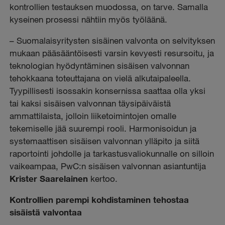
kontrollien testauksen muodossa, on tarve. Samalla
kyseinen prosessi nähtiin myös työläänä.
– Suomalaisyritysten sisäinen valvonta on selvityksen
mukaan pääsääntöisesti varsin kevyesti resursoitu, ja
teknologian hyödyntäminen sisäisen valvonnan
tehokkaana toteuttajana on vielä alkutaipaleella.
Tyypillisesti isossakin konsernissa saattaa olla yksi
tai kaksi sisäisen valvonnan täysipäiväistä
ammattilaista, jolloin liiketoimintojen omalle
tekemiselle jää suurempi rooli. Harmonisoidun ja
systemaattisen sisäisen valvonnan ylläpito ja siitä
raportointi johdolle ja tarkastusvaliokunnalle on silloin
vaikeampaa, PwC:n sisäisen valvonnan asiantuntija
Krister Saarelainen
kertoo.
Kontrollien parempi kohdistaminen tehostaa
sisäistä valvontaa