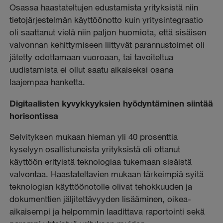
Osassa haastateltujen edustamista yrityksistä niin
tietojärjestelmän käyttöönotto kuin yritysintegraatio
oli saattanut vielä niin paljon huomiota, että sisäisen
valvonnan kehittymiseen liittyvät parannustoimet oli
jätetty odottamaan vuoroaan, tai tavoiteltua
uudistamista ei ollut saatu aikaiseksi osana
laajempaa hanketta.
Digitaalisten kyvykkyyksien hyödyntäminen siintää
horisontissa
Selvityksen mukaan hieman yli 40 prosenttia
kyselyyn osallistuneista yrityksistä oli ottanut
käyttöön erityistä teknologiaa tukemaan sisäistä
valvontaa. Haastateltavien mukaan tärkeimpiä syitä
teknologian käyttöönotolle olivat tehokkuuden ja
dokumenttien jäljitettävyyden lisääminen, oikea-
aikaisempi ja helpommin laadittava raportointi sekä