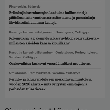
Finanssiala
,
Sääntely
Erikoissijoitusrahastojen laadukas hallinnointi ja
päätöksenteko vaativat stressitestausta ja perusteltuja
likviditeetinhallinnan keinoja
Kasvu ja kansainvälistyminen
,
Omistajuus
,
Yrittäjyys
Kokemuksia ja näkemyksiä kasvuyhtiön sparrauksesta –
millaisten asioiden kanssa kipuillaan?
Kasvu ja kansainvälistyminen
,
Omistajuus
,
Perheyritykset
,
Verotus
,
Yrittäjyys
Osakevaihtoa koskevat verosäännökset muuttuvat
Omistajuus
,
Perheyritykset
,
Verotus
,
Yrittäjyys
Perintö- ja lahjaverotukseen merkittäviä muutoksia
vuoden 2026 alusta – mitä yritysten omistajien ja
perheiden tulee tietää?