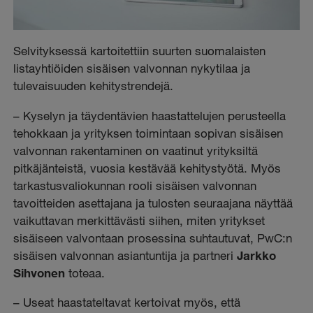
Selvityksessä kartoitettiin suurten suomalaisten
listayhtiöiden sisäisen valvonnan nykytilaa ja
tulevaisuuden kehitystrendejä.
– Kyselyn ja täydentävien haastattelujen perusteella
tehokkaan ja yrityksen toimintaan sopivan sisäisen
valvonnan rakentaminen on vaatinut yrityksiltä
pitkäjänteistä, vuosia kestävää kehitystyötä. Myös
tarkastusvaliokunnan rooli sisäisen valvonnan
tavoitteiden asettajana ja tulosten seuraajana näyttää
vaikuttavan merkittävästi siihen, miten yritykset
sisäiseen valvontaan prosessina suhtautuvat, PwC:n
sisäisen valvonnan asiantuntija ja partneri
Jarkko
Sihvonen
toteaa.
– Useat haastateltavat kertoivat myös, että