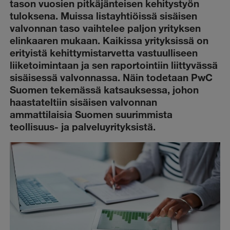
tason vuosien pitkäjänteisen kehitystyön
tuloksena. Muissa listayhtiöissä sisäisen
valvonnan taso vaihtelee paljon yrityksen
elinkaaren mukaan. Kaikissa yrityksissä on
erityistä kehittymistarvetta vastuulliseen
liiketoimintaan ja sen raportointiin liittyvässä
sisäisessä valvonnassa. Näin todetaan PwC
Suomen tekemässä katsauksessa, johon
haastateltiin sisäisen valvonnan
ammattilaisia Suomen suurimmista
teollisuus- ja palveluyrityksistä.