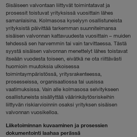
Sisäiseen valvontaan liittyvät toimintatavat ja
prosessit toistuvat yrityksissä vuosittain lähes
samanlaisina. Kolmasosa kyselyyn osallistuneista
yrityksistä päivittää tarkemman suunnitelmansa
sisäisen valvonnan kattavuudesta vuosittain – muiden
tehdessä sen harvemmin tai vain tarvittaessa. Tästä
syystä sisäisen valvonnan menettelyt lähes toistavat
itseään vuodesta toiseen, eivätkä ne ota riittävästi
huomioin muutoksia ulkoisessa
toimintaympäristössä, yritysrakenteessa,
prosesseissa, organisaatiossa tai uusissa
vaatimuksissa. Vain alle kolmasosa selvitykseen
osallistuneista sisällyttää väärinkäytösriskeihin
liittyvän riskiarvioinnin osaksi yrityksen sisäisen
valvonnan vuosikelloa.
Liiketoiminnan kuvaaminen ja prosessien
dokumentointi laahaa perässä