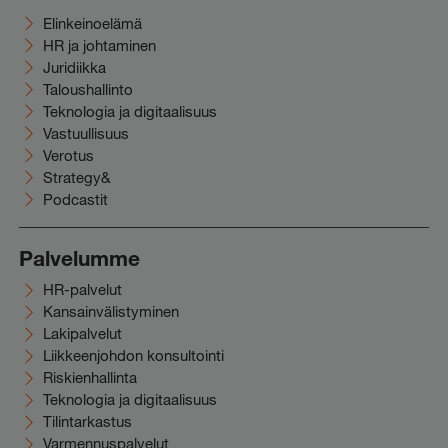
Elinkeinoelämä
HR ja johtaminen
Juridiikka
Taloushallinto
Teknologia ja digitaalisuus
Vastuullisuus
Verotus
Strategy&
Podcastit
Palvelumme
HR-palvelut
Kansainvälistyminen
Lakipalvelut
Liikkeenjohdon konsultointi
Riskienhallinta
Teknologia ja digitaalisuus
Tilintarkastus
Varmennuspalvelut