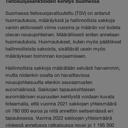
Tietosuojasanktioiden kehitys Suomessa
Suomessa tietosuojavaltuutettu (TSV) on antanut
huomautuksia, määräyksiä ja hallinnollisia sakkoja
varsin aktiivisesti viime vuosina ja määrän voi todeta
olevan nousujohteinen. Määrällisesti eniten annetaan
huomautuksia. Huomautukset, kuten myös päätökset
hallinnollisista sakoista, sisältävät usein myös
määräyksen toiminnan korjaamiseen.
Hallinnollisia sakkoja määrätään selvästi harvemmin,
mutta niidenkin osalta on havaittavissa
nousujohteisuutta etenkin seuraamusten
euromäärissä. Sakkojen tapauskohtaisen
euromäärisen suuruuden kehitystä voidaan kuvata
toteamalla, että vuonna 2021 sakkojen yhteismäärä
oli 780 000 euroa ja niitä annettiin seitsemässä eri
tapauksessa. Vuonna 2022 sakkojen yhteismäärä
viidessä annetussa ratkaisussa nousi jo 1 195 300