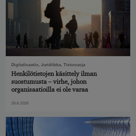
Digitalisaatio
,
Juridiikka
,
Tietosuoja
Henkilötietojen käsittely ilman
suostumusta – virhe, johon
organisaatioilla ei ole varaa
29.6.2026