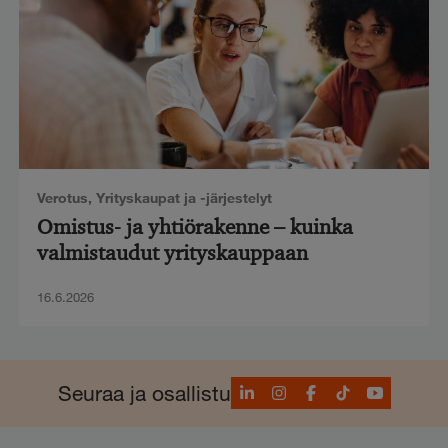
Verotus
,
Yrityskaupat ja -järjestelyt
Omistus- ja yhtiörakenne – kuinka
valmistaudut yrityskauppaan
16.6.2026
LinkedIn
Instagram
Facebook
TikTok
YouTube
Seuraa ja osallistu