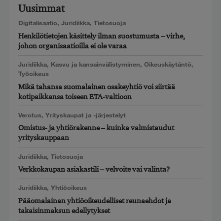
Uusimmat
Digitalisaatio
,
Juridiikka
,
Tietosuoja
Henkilötietojen käsittely ilman suostumusta – virhe,
johon organisaatioilla ei ole varaa
Juridiikka
,
Kasvu ja kansainvälistyminen
,
Oikeuskäytäntö
,
Työoikeus
Mikä tahansa suomalainen osakeyhtiö voi siirtää
kotipaikkansa toiseen ETA-valtioon
Verotus
,
Yrityskaupat ja -järjestelyt
Omistus- ja yhtiörakenne – kuinka valmistaudut
yrityskauppaan
Juridiikka
,
Tietosuoja
Verkkokaupan asiakastili – velvoite vai valinta?
Juridiikka
,
Yhtiöoikeus
Pääomalainan yhtiöoikeudelliset reunaehdot ja
takaisinmaksun edellytykset