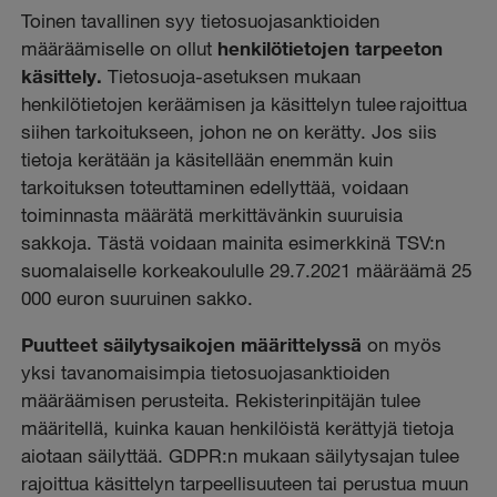
Toinen tavallinen syy tietosuojasanktioiden
määräämiselle on ollut
henkilötietojen tarpeeton
käsittely.
Tietosuoja-asetuksen mukaan
henkilötietojen keräämisen ja käsittelyn tulee rajoittua
siihen tarkoitukseen, johon ne on kerätty. Jos siis
tietoja kerätään ja käsitellään enemmän kuin
tarkoituksen toteuttaminen edellyttää, voidaan
toiminnasta määrätä merkittävänkin suuruisia
sakkoja. Tästä voidaan mainita esimerkkinä TSV:n
suomalaiselle korkeakoululle 29.7.2021 määräämä 25
000 euron suuruinen sakko.
Puutteet säilytysaikojen määrittelyssä
on myös
yksi tavanomaisimpia tietosuojasanktioiden
määräämisen perusteita. Rekisterinpitäjän tulee
määritellä, kuinka kauan henkilöistä kerättyjä tietoja
aiotaan säilyttää. GDPR:n mukaan säilytysajan tulee
rajoittua käsittelyn tarpeellisuuteen tai perustua muun