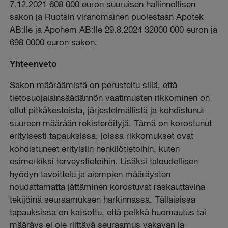
7.12.2021 608 000 euron suuruisen hallinnollisen
sakon ja Ruotsin viranomainen puolestaan Apotek
AB:lle ja Apohem AB:lle 29.8.2024 32000 000 euron ja
698 0000 euron sakon.
Yhteenveto
Sakon määräämistä on perusteltu sillä, että
tietosuojalainsäädännön vaatimusten rikkominen on
ollut pitkäkestoista, järjestelmällistä ja kohdistunut
suureen määrään rekisteröityjä. Tämä on korostunut
erityisesti tapauksissa, joissa rikkomukset ovat
kohdistuneet erityisiin henkilötietoihin, kuten
esimerkiksi terveystietoihin. Lisäksi taloudellisen
hyödyn tavoittelu ja aiempien määräysten
noudattamatta jättäminen korostuvat raskauttavina
tekijöinä seuraamuksen harkinnassa. Tällaisissa
tapauksissa on katsottu, että pelkkä huomautus tai
määräys ei ole riittävä seuraamus vakavan ja