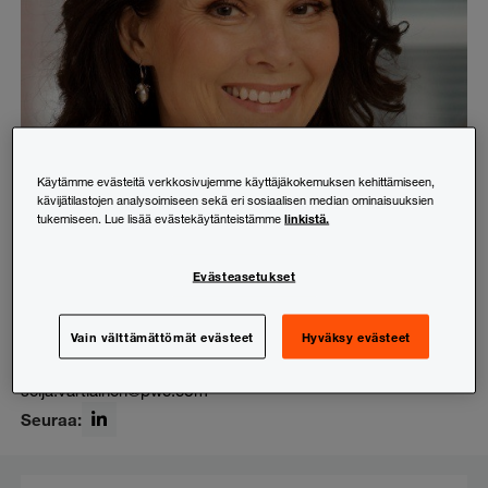
Käytämme evästeitä verkkosivujemme käyttäjäkokemuksen kehittämiseen,
kävijätilastojen analysoimiseen sekä eri sosiaalisen median ominaisuuksien
linkistä.
tukemiseen. Lue lisää evästekäytänteistämme
Evästeasetukset
Seija Vartiainen
Lakineuvonta
Vain välttämättömät evästeet
Hyväksy evästeet
+358 (0)20 787 7483
seija.vartiainen@pwc.com
Seuraa:
LinkedIn