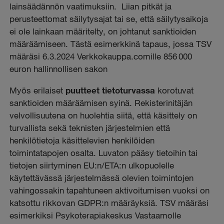
lainsäädännön vaatimuksiin. Liian pitkät ja
perusteettomat säilytysajat tai se, että säilytysaikoja
ei ole lainkaan määritelty, on johtanut sanktioiden
määräämiseen. Tästä esimerkkinä tapaus, jossa TSV
määräsi 6.3.2024 Verkkokauppa.comille 856 000
euron hallinnollisen sakon
Myös erilaiset
puutteet tietoturvassa
korotuvat
sanktioiden määräämisen syinä. Rekisterinitäjän
velvollisuutena on huolehtia siitä, että käsittely on
turvallista sekä teknisten järjestelmien että
henkilötietoja käsittelevien henkilöiden
toimintatapojen osalta. Luvaton pääsy tietoihin tai
tietojen siirtyminen EU:n/ETA:n ulkopuolelle
käytettävässä järjestelmässä olevien toimintojen
vahingossakin tapahtuneen aktivoitumisen vuoksi on
katsottu rikkovan GDPR:n määräyksiä. TSV määräsi
esimerkiksi Psykoterapiakeskus Vastaamolle