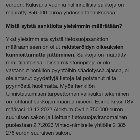
euroon. Kuluvana vuonna hallinnollisia sakkoja on
määrätty 856 000 euroa yhdessä tapauksessa.
Mistä syistä sanktioita yleisimmin määrätään?
Yksi yleisimmistä syistä tietosuojasanktion
määräämiseen on ollut
rekisteröidyn oikeuksien
kunnioittamatta jättäminen
. Sakkoja on määrätty
mm. tilanteissa, joissa rekisterinpitäjä ei ole
vastannut henkilön pyyntöihin säädetyssä ajassa, ei
ole antanut pyydettyjä tietoja tai poistanut niitä
pyynnöstä huolimatta. Myös henkilön
tunnistautumisen tarpeettoman vaikeaksi tekeminen
on johtanut sakkojen määräämiseen. Esimerkiksi TSV
määräsi 13.12.2022 Alektum Oy:lle 750 000 euron
suuruisen sakon ja Liettuan tietosuojaviranomainen
puolestaan 2.7.2023 Vinted-nimiselle yhtiölle 2 385
276 euron suuruisen sakon.