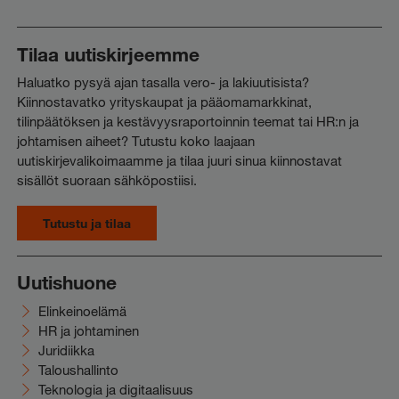
Tilaa uutiskirjeemme
Haluatko pysyä ajan tasalla vero- ja lakiuutisista?
Kiinnostavatko yrityskaupat ja pääomamarkkinat,
tilinpäätöksen ja kestävyysraportoinnin teemat tai HR:n ja
johtamisen aiheet? Tutustu koko laajaan
uutiskirjevalikoimaamme ja tilaa juuri sinua kiinnostavat
sisällöt suoraan sähköpostiisi.
Tutustu ja tilaa
Uutishuone
Elinkeinoelämä
HR ja johtaminen
Juridiikka
Taloushallinto
Teknologia ja digitaalisuus