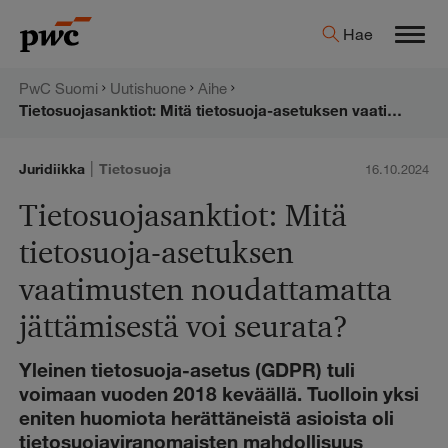
Hyppää
PwC:n
Hae
sisältöön
Men
uutishuone
PwC Suomi
Uutishuone
Aihe
Tietosuojasanktiot: Mitä tietosuoja-asetuksen vaatimusten noudattamatta jättämisestä voi seurata?
|
Juridiikka
Tietosuoja
16.10.2024
Tietosuojasanktiot: Mitä
tietosuoja-asetuksen
vaatimusten noudattamatta
jättämisestä voi seurata?
Yleinen tietosuoja-asetus (GDPR) tuli
voimaan vuoden 2018 keväällä. Tuolloin yksi
eniten huomiota herättäneistä asioista oli
tietosuojaviranomaisten mahdollisuus