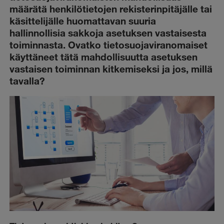
määrätä henkilötietojen rekisterinpitäjälle tai
käsittelijälle huomattavan suuria
hallinnollisia sakkoja asetuksen vastaisesta
toiminnasta. Ovatko tietosuojaviranomaiset
käyttäneet tätä mahdollisuutta asetuksen
vastaisen toiminnan kitkemiseksi ja jos, millä
tavalla?