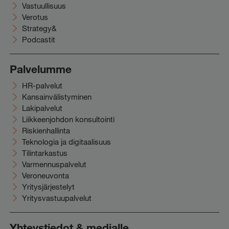
Vastuullisuus
Verotus
Strategy&
Podcastit
Palvelumme
HR-palvelut
Kansainvälistyminen
Lakipalvelut
Liikkeenjohdon konsultointi
Riskienhallinta
Teknologia ja digitaalisuus
Tilintarkastus
Varmennuspalvelut
Veroneuvonta
Yritysjärjestelyt
Yritysvastuupalvelut
Yhteystiedot & medialle