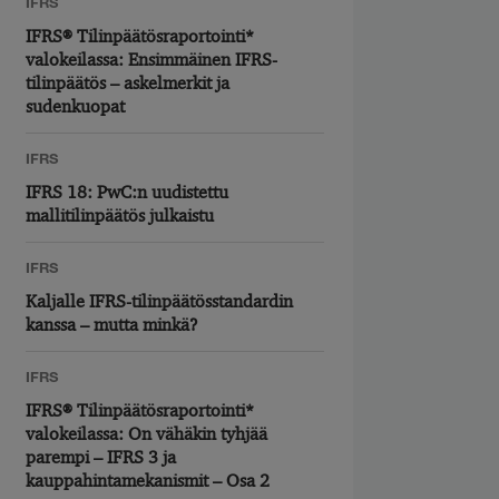
IFRS
IFRS® Tilinpäätösraportointi*
valokeilassa: Ensimmäinen IFRS-
tilinpäätös – askelmerkit ja
sudenkuopat
IFRS
IFRS 18: PwC:n uudistettu
mallitilinpäätös julkaistu
IFRS
Kaljalle IFRS-tilinpäätösstandardin
kanssa – mutta minkä?
IFRS
IFRS® Tilinpäätösraportointi*
valokeilassa: On vähäkin tyhjää
parempi – IFRS 3 ja
kauppahintamekanismit – Osa 2