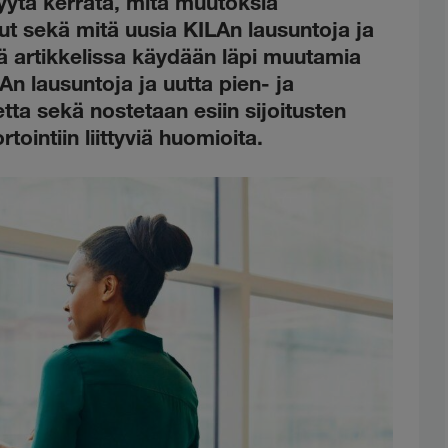
syytä kerrata, mitä muutoksia
t sekä mitä uusia KILAn lausuntoja ja
ssä artikkelissa käydään läpi muutamia
LAn lausuntoja ja uutta pien- ja
tta sekä nostetaan esiin sijoitusten
tointiin liittyviä huomioita.