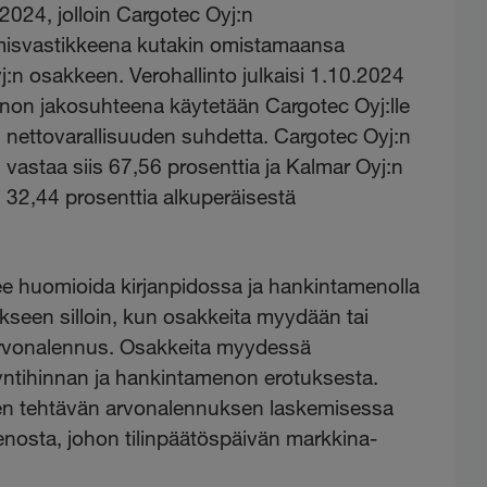
.2024, jolloin Cargotec Oyj:n
misvastikkeena kutakin omistamaansa
n osakkeen. Verohallinto julkaisi 1.10.2024
on jakosuhteena käytetään Cargotec Oyj:lle
en nettovarallisuuden suhdetta. Cargotec Oyj:n
astaa siis 67,56 prosenttia ja Kalmar Oyj:n
2,44 prosenttia alkuperäisestä
e huomioida kirjanpidossa ja hankintamenolla
kseen silloin, kun osakkeita myydään tai
rvonalennus. Osakkeita myydessä
ntihinnan ja hankintamenon erotuksesta.
en tehtävän arvonalennuksen laskemisessa
enosta, johon tilinpäätöspäivän markkina-