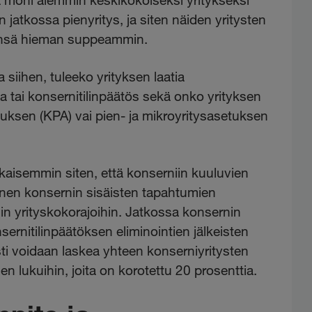
in jatkossa pienyritys, ja siten näiden yritysten
ksensä hieman suppeammin.
iihen, tuleeko yrityksen laatia
 tai konsernitilinpäätös sekä onko yrityksen
etuksen (KPA) vai pien- ja mikroyritysasetuksen
kaisemmin siten, että konserniin kuuluvien
ennen konsernin sisäisten tapahtumien
tiin yrityskokorajoihin. Jatkossa konsernin
rnitilinpäätöksen eliminointien jälkeisten
sti voidaan laskea yhteen konserniyritysten
jen lukuihin, joita on korotettu 20 prosenttia.