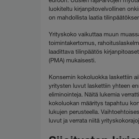
luokiteltu kirjanpitovelvollinen onk
on mahdollista laatia tilinpäätö
Yrityskoko vaikuttaa muun muassa s
toimintakertomus, rahoituslaskelma
laadittava tilinpäätös kirjanpitoas
(PMA) mukaisesti.
Konsernin kokoluokka laskettiin ai
yritysten luvut laskettiin yhteen 
eliminointeja. Näitä lukemia verrat
kokoluokan määritys tapahtuu konse
lukujen perusteella. Vaihtoehtoise
luvut ja verrata niitä yrityskokorajo