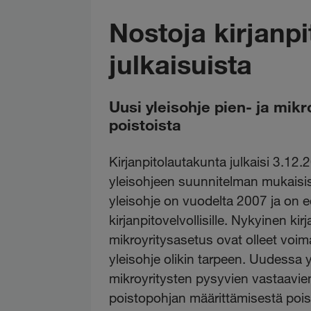
Nostoja kirjanp
julkaisuista
Uusi yleisohje pien- ja mik
poistoista
Kirjanpitolautakunta julkaisi 3.12
yleisohjeen suunnitelman mukaisista
yleisohje on vuodelta 2007 ja on 
kirjanpitovelvollisille. Nykyinen kir
mikroyritysasetus ovat olleet voim
yleisohje olikin tarpeen. Uudessa y
mikroyritysten pysyvien vastaavi
poistopohjan määrittämisestä poist