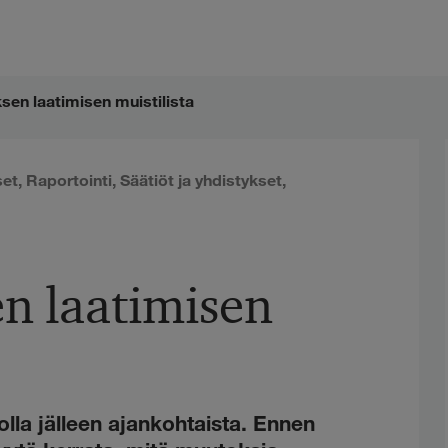
ksen laatimisen muistilista
set
,
Raportointi
,
Säätiöt ja yhdistykset
,
en laatimisen
olla jälleen ajankohtaista. Ennen