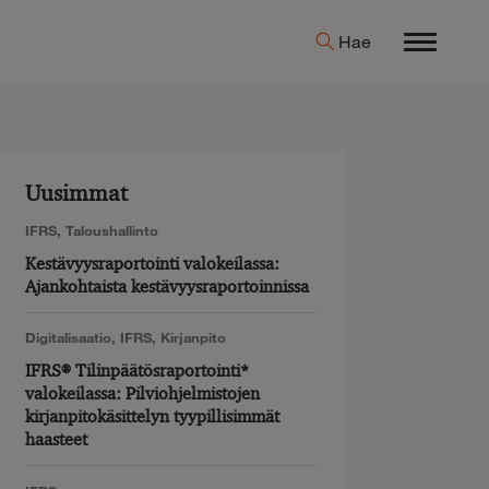
Hae
Menu
Uusimmat
IFRS
,
Taloushallinto
Kestävyysraportointi valokeilassa:
Ajankohtaista kestävyysraportoinnissa
Digitalisaatio
,
IFRS
,
Kirjanpito
IFRS® Tilinpäätösraportointi*
valokeilassa: Pilviohjelmistojen
kirjanpitokäsittelyn tyypillisimmät
haasteet