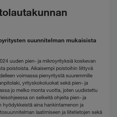
itolautakunnan
royritysten suunnitelman mukaisista
.2024 uuden pien- ja mikroyrityksiä koskevan
 poistoista. Aikaisempi poistoihin liittyvä
edelleen voimassa pienyritystä suuremmille
janpitolaki, yrityskokoluokat sekä pien- ja
assa jo melko monta vuotta, joten uudistettu
leisohjeessa on selkeitä ohjeita pien- ja
en hyödykkeistä aina hankintamenon ja
osuunnitelman laatimiseen ja liitetietojen sekä