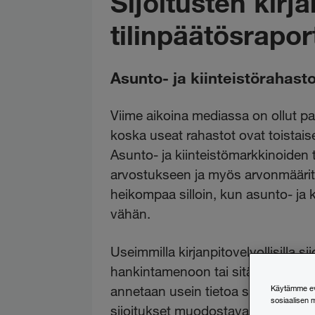
Sijoitusten kirja
tilinpäätösrapor
Asunto- ja kiinteistörahasto
Viime aikoina mediassa on ollut pal
koska useat rahastot ovat toistais
Asunto- ja kiinteistömarkkinoiden 
arvostukseen ja myös arvonmääri
heikompaa silloin, kun asunto- ja 
vähän.
Useimmilla kirjanpitovelvollisilla 
hankintamenoon tai sitä alempaan 
annetaan usein tietoa sijoituskohte
Käytämme evä
sosiaalisen 
sijoitukset muodostavat merkittävä