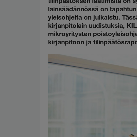
tilinpäätöksen laatimista on 
lainsäädännössä on tapahtunu
yleisohjeita on julkaistu. Tä
kirjanpitolain uudistuksia, KI
mikroyritysten poistoyleisohje
kirjanpitoon ja tilinpäätösrapor