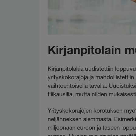
Kirjanpitolain 
Kirjanpitolakia uudistettiin loppu
yrityskokorajoja ja mahdollistetti
vaihtoehtoisella tavalla. Uudistuks
tilikausilla, mutta niiden mukaisesti
Yrityskokorajojen korotuksen myöt
neljänneksen aiemmasta. Esimerkiks
miljoonaan euroon ja taseen lopp
euroon. Uusien raja-arvojen myötä