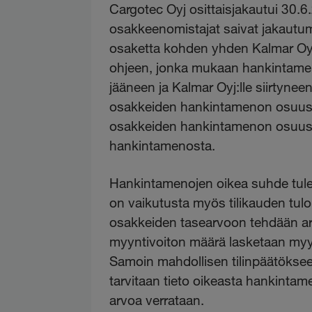
Cargotec Oyj osittaisjakautui 30.6
osakkeenomistajat saivat jakautu
osaketta kohden yhden Kalmar Oyj:
ohjeen, jonka mukaan hankintamen
jääneen ja Kalmar Oyj:lle siirtyne
osakkeiden hankintamenon osuus v
osakkeiden hankintamenon osuus 3
hankintamenosta.
Hankintamenojen oikea suhde tule
on vaikutusta myös tilikauden tulo
osakkeiden tasearvoon tehdään a
myyntivoiton määrä lasketaan myy
Samoin mahdollisen tilinpäätökse
tarvitaan tieto oikeasta hankintam
arvoa verrataan.