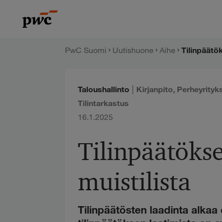
Hyppää
PwC:n
sisältöön
uutishuone
PwC Suomi
Uutishuone
Aihe
Tilinpäätö
|
Taloushallinto
Kirjanpito
,
Perheyrityk
Tilintarkastus
16.1.2025
Tilinpäätöks
muistilista
Tilinpäätösten laadinta alkaa 