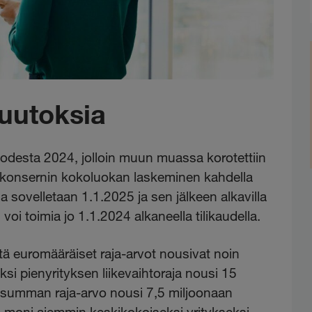
muutoksia
vuodesta 2024, jolloin muun muassa korotettiin
in konsernin kokoluokan laskeminen kahdella
ia sovelletaan 1.1.2025 ja sen jälkeen alkavilla
 voi toimia jo 1.1.2024 alkaneella tilikaudella.
ä euromääräiset raja-arvot nousivat noin
i pienyrityksen liikevaihtoraja nousi 15
usumman raja-arvo nousi 7,5 miljoonaan
 moni aiemmin keskikokoiseksi yritykseksi