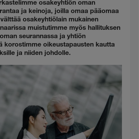
Tarkastelimme osakeyhtiön oman
urantaa ja keinoja, joilla omaa pääomaa
n välttää osakeyhtiölain mukainen
binaarissa muistutimme myös hallituksen
oman seurannassa ja yhtiön
ä korostimme oikeustapausten kautta
ksille ja niiden johdolle.