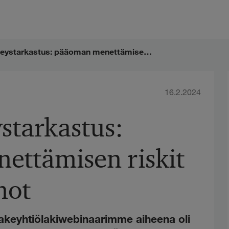
Yhtiön terveystarkastus: pääoman menettämisen riskit ja korjauskeinot
16.2.2024
starkastus:
ttämisen riskit
not
akeyhtiölakiwebinaarimme aiheena oli