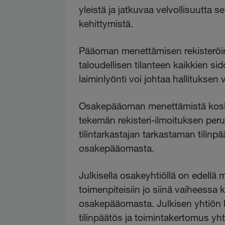
yleistä ja jatkuvaa velvollisuutta s
kehittymistä.
Pääoman menettämisen rekisteröint
taloudellisen tilanteen kaikkien si
laiminlyönti voi johtaa hallituks
Osakepääoman menettämistä koskev
tekemän rekisteri-ilmoituksen per
tilintarkastajan tarkastaman tilin
osakepääomasta.
Julkisella osakeyhtiöllä on edellä m
toimenpiteisiin jo siinä vaiheessa
osakepääomasta. Julkisen yhtiön ha
tilinpäätös ja toimintakertomus yhti