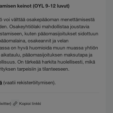
misen keinot (OYL 9-12 luvut)
ö voi välttää osakepääoman menettämisestä
uden. Osakeyhtiölaki mahdollistaa joustavia
tamiseen, kuten pääomasijoitukset sidottuun
äomalaina, osakeannit ja velan
nassa on hyvä huomioida muun muassa yhtiön
aikataulu, pääomasijoituksen maksutapa ja
isuus. On tärkeää harkita huolellisesti, mikä
tyksen tarpeisiin ja tilanteeseen.
ä
(vaatii rekisteröitymisen).
Twitter)
Kopioi linkki