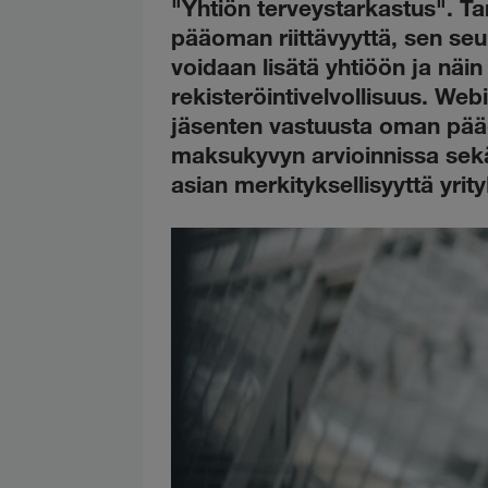
"Yhtiön terveystarkastus". 
pääoman riittävyyttä, sen se
voidaan lisätä yhtiöön ja näi
rekisteröintivelvollisuus. We
jäsenten vastuusta oman pää
maksukyvyn arvioinnissa sek
asian merkityksellisyyttä yrity