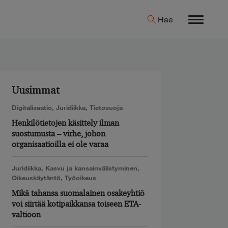
Hae
Menu
Uusimmat
Digitalisaatio
,
Juridiikka
,
Tietosuoja
Henkilötietojen käsittely ilman
suostumusta – virhe, johon
organisaatioilla ei ole varaa
Juridiikka
,
Kasvu ja kansainvälistyminen
,
Oikeuskäytäntö
,
Työoikeus
Mikä tahansa suomalainen osakeyhtiö
voi siirtää kotipaikkansa toiseen ETA-
valtioon