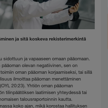
minen ja sitä koskeva rekisterimerkintä
u sidottuun ja vapaaseen omaan pääomaan.
n pääoman olevan negatiivinen, sen on
 toimiin oman pääoman korjaamiseksi, tai sillä
llisuus ilmoittaa pääoman menettäminen
in (OYL 20:23). Yhtiön oman pääoman
n tilinpäätöksen laatimisen yhteydessä tai
anomaisen talousraportoinnin kautta.
massa koko ajan, mikä korostaa hallituksen