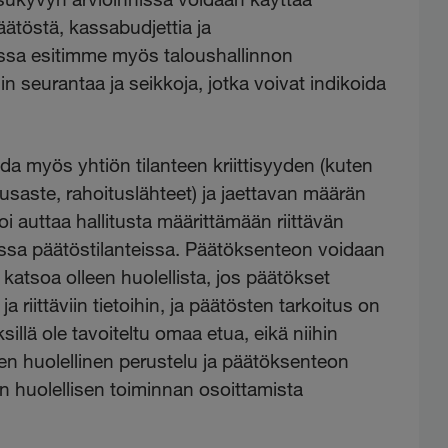
äätöstä, kassabudjettia ja
ssa esitimme myös taloushallinnon
n seurantaa ja seikkoja, jotka voivat indikoida
ida myös yhtiön tilanteen kriittisyyden (kuten
saste, rahoituslähteet) ja jaettavan määrän
i auttaa hallitusta määrittämään riittävän
sissa päätöstilanteissa. Päätöksenteon voidaan
 katsoa olleen huolellista, jos päätökset
a riittäviin tietoihin, ja päätösten tarkoitus on
llä ole tavoiteltu omaa etua, eikä niihin
sten huolellinen perustelu ja päätöksenteon
 huolellisen toiminnan osoittamista