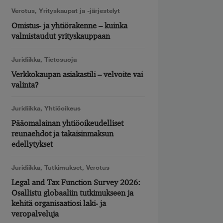
Verotus
,
Yrityskaupat ja -järjestelyt
Omistus- ja yhtiörakenne – kuinka
valmistaudut yrityskauppaan
Juridiikka
,
Tietosuoja
Verkkokaupan asiakastili – velvoite vai
valinta?
Juridiikka
,
Yhtiöoikeus
Pääomalainan yhtiöoikeudelliset
reunaehdot ja takaisinmaksun
edellytykset
Juridiikka
,
Tutkimukset
,
Verotus
Legal and Tax Function Survey 2026:
Osallistu globaaliin tutkimukseen ja
kehitä organisaatiosi laki- ja
veropalveluja