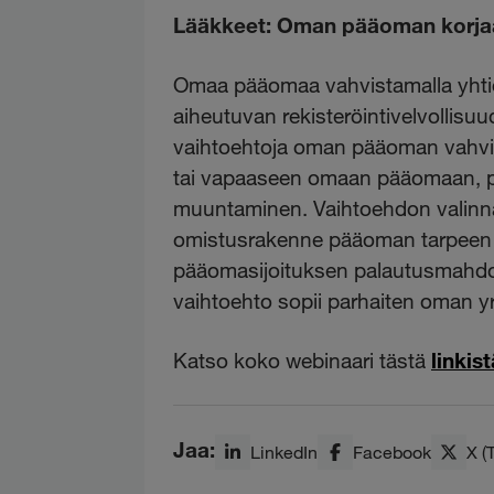
Lääkkeet: Oman pääoman korjaa
Omaa pääomaa vahvistamalla yhti
aiheutuvan rekisteröintivelvollisu
vaihtoehtoja oman pääoman vahvis
tai vapaaseen omaan pääomaan, pä
muuntaminen. Vaihtoehdon valin
omistusrakenne pääoman tarpeen 
pääomasijoituksen palautusmahdoll
vaihtoehto sopii parhaiten oman yri
Katso koko webinaari tästä
linkist
Jaa:
LinkedIn
Facebook
X (