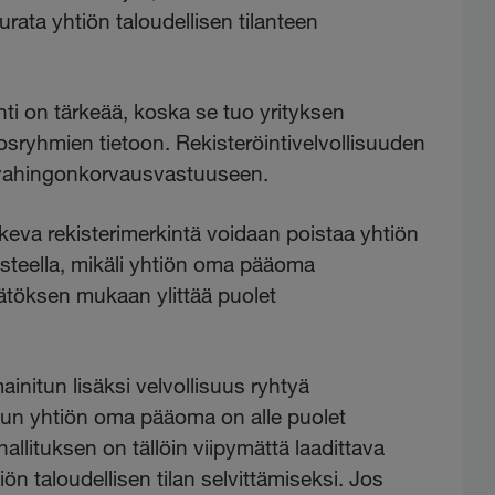
eurata yhtiön taloudellisen tilanteen
i on tärkeää, koska se tuo yrityksen
dosryhmien tietoon. Rekisteröintivelvollisuuden
en vahingonkorvausvastuuseen.
a rekisterimerkintä voidaan poistaa yhtiön
usteella, mikäli yhtiön oma pääoma
päätöksen mukaan ylittää puolet
ainitun lisäksi velvollisuus ryhtyä
 kun yhtiön oma pääoma on alle puolet
llituksen on tällöin viipymättä laadittava
ön taloudellisen tilan selvittämiseksi. Jos