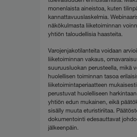
monenlaista aineistoa, kuten tilinp
kannattavuuslaskelmia. Webinaari
näkökulmasta liiketoiminnan voinni
yhtiön taloudellisia haasteita.
Varojenjakotilanteita voidaan arvio
liiketoiminnan vakaus, omavaraisuu
suuruusluokan perusteella, mikä vo
huolellisen toiminnan tasoa erilai
liiketoimintaperiaatteen mukaisesti
perustuvat huolelliseen harkintaan j
yhtiön edun mukainen, eikä päätöksi
sisälly muuta eturistiriitaa. Päätö
dokumentointi edesauttavat johdon
jälkeenpäin.