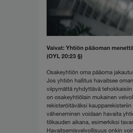
Vaivat: Yhtiön pääoman menettä
(OYL 20:23 §)
Osakeyhtiön oma pääoma jakautu
Jos yhtiön hallitus havaitsee oma
viipymättä ryhdyttävä tehokkaisiin
on osakeyhtiölain mukainen velvo
rekisteröitäväksi kaupparekisteri
väheneminen voidaan havaita yhtiö
tilikauden aikana, esimerkiksi tav
Havaitsemisvelvollisuus onkin voi