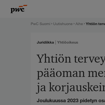
Hyppää
PwC:n
sisältöön
uutishuone
PwC Suomi
Uutishuone
Aihe
|
Juridiikka
Yhtiöoikeus
Yhtiön tervey
pääoman mene
ja korjauskei
Joulukuussa 2023 pidetyn os