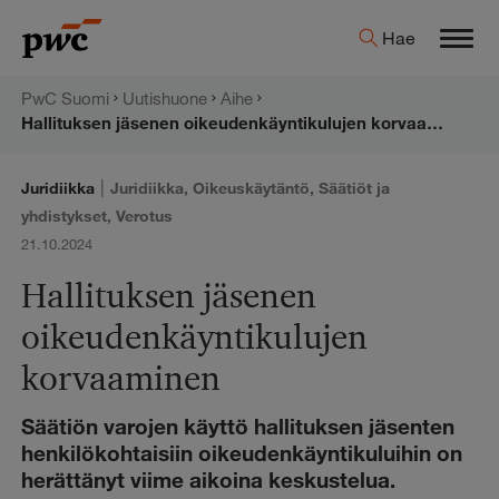
Hyppää
PwC:n
Hae
sisältöön
Men
uutishuone
PwC Suomi
Uutishuone
Aihe
Hallituksen jäsenen oikeudenkäyntikulujen korvaaminen
|
Juridiikka
Juridiikka
,
Oikeuskäytäntö
,
Säätiöt ja
yhdistykset
,
Verotus
21.10.2024
Hallituksen jäsenen
oikeudenkäyntikulujen
korvaaminen
Säätiön varojen käyttö hallituksen jäsenten
henkilökohtaisiin oikeudenkäyntikuluihin on
herättänyt viime aikoina keskustelua.