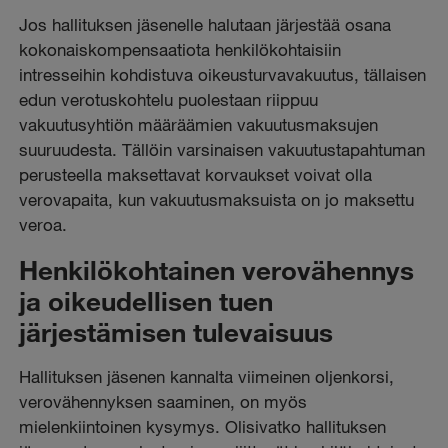
Jos hallituksen jäsenelle halutaan järjestää osana
kokonaiskompensaatiota henkilökohtaisiin
intresseihin kohdistuva oikeusturvavakuutus, tällaisen
edun verotuskohtelu puolestaan riippuu
vakuutusyhtiön määräämien vakuutusmaksujen
suuruudesta. Tällöin varsinaisen vakuutustapahtuman
perusteella maksettavat korvaukset voivat olla
verovapaita, kun vakuutusmaksuista on jo maksettu
veroa.
Henkilökohtainen verovähennys
ja oikeudellisen tuen
järjestämisen tulevaisuus
Hallituksen jäsenen kannalta viimeinen oljenkorsi,
verovähennyksen saaminen, on myös
mielenkiintoinen kysymys. Olisivatko hallituksen