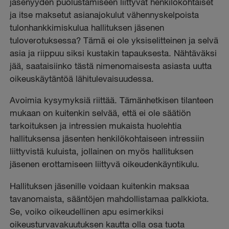
jäsenyyden puolustamiseen liittyvät henkilökohtaiset
ja itse maksetut asianajokulut vähennyskelpoista
tulonhankkimiskulua hallituksen jäsenen
tuloverotuksessa? Tämä ei ole yksiselitteinen ja selvä
asia ja riippuu siksi kustakin tapauksesta. Nähtäväksi
jää, saataisiinko tästä nimenomaisesta asiasta uutta
oikeuskäytäntöä lähitulevaisuudessa.
Avoimia kysymyksiä riittää. Tämänhetkisen tilanteen
mukaan on kuitenkin selvää, että ei ole säätiön
tarkoituksen ja intressien mukaista huolehtia
hallituksensa jäsenten henkilökohtaiseen intressiin
liittyvistä kuluista, jollainen on myös hallituksen
jäsenen erottamiseen liittyvä oikeudenkäyntikulu.
Hallituksen jäsenille voidaan kuitenkin maksaa
tavanomaista, sääntöjen mahdollistamaa palkkiota.
Se, voiko oikeudellinen apu esimerkiksi
oikeusturvavakuutuksen kautta olla osa tuota