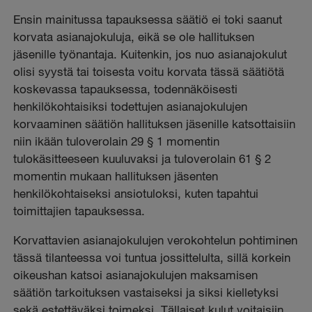
Ensin mainitussa tapauksessa säätiö ei toki saanut
korvata asianajokuluja, eikä se ole hallituksen
jäsenille työnantaja. Kuitenkin, jos nuo asianajokulut
olisi syystä tai toisesta voitu korvata tässä säätiötä
koskevassa tapauksessa, todennäköisesti
henkilökohtaisiksi todettujen asianajokulujen
korvaaminen säätiön hallituksen jäsenille katsottaisiin
niin ikään tuloverolain 29 § 1 momentin
tulokäsitteeseen kuuluvaksi ja tuloverolain 61 § 2
momentin mukaan hallituksen jäsenten
henkilökohtaiseksi ansiotuloksi, kuten tapahtui
toimittajien tapauksessa.
Korvattavien asianajokulujen verokohtelun pohtiminen
tässä tilanteessa voi tuntua jossittelulta, sillä korkein
oikeushan katsoi asianajokulujen maksamisen
säätiön tarkoituksen vastaiseksi ja siksi kielletyksi
sekä estettäväksi toimeksi. Tällaiset kulut voitaisiin