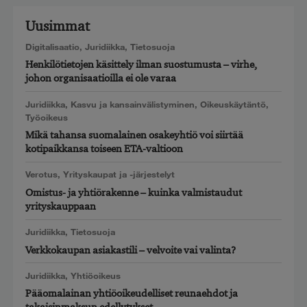
Uusimmat
Digitalisaatio
,
Juridiikka
,
Tietosuoja
Henkilötietojen käsittely ilman suostumusta – virhe,
johon organisaatioilla ei ole varaa
Juridiikka
,
Kasvu ja kansainvälistyminen
,
Oikeuskäytäntö
,
Työoikeus
Mikä tahansa suomalainen osakeyhtiö voi siirtää
kotipaikkansa toiseen ETA-valtioon
Verotus
,
Yrityskaupat ja -järjestelyt
Omistus- ja yhtiörakenne – kuinka valmistaudut
yrityskauppaan
Juridiikka
,
Tietosuoja
Verkkokaupan asiakastili – velvoite vai valinta?
Juridiikka
,
Yhtiöoikeus
Pääomalainan yhtiöoikeudelliset reunaehdot ja