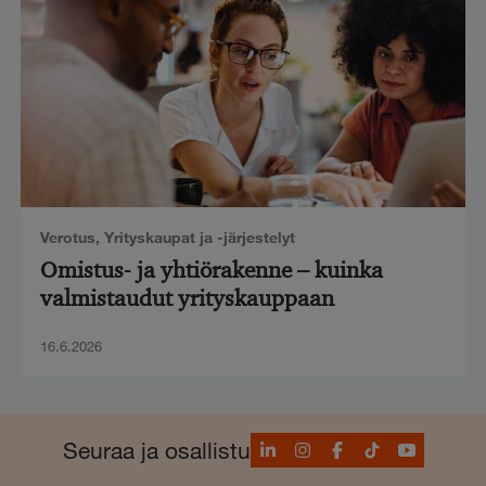
Verotus
,
Yrityskaupat ja -järjestelyt
Omistus- ja yhtiörakenne – kuinka
valmistaudut yrityskauppaan
16.6.2026
LinkedIn
Instagram
Facebook
TikTok
YouTube
Seuraa ja osallistu