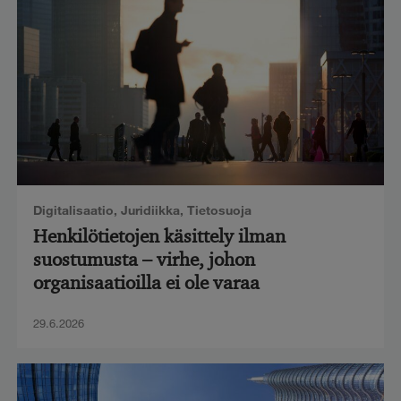
Digitalisaatio
,
Juridiikka
,
Tietosuoja
Henkilötietojen käsittely ilman
suostumusta – virhe, johon
organisaatioilla ei ole varaa
29.6.2026