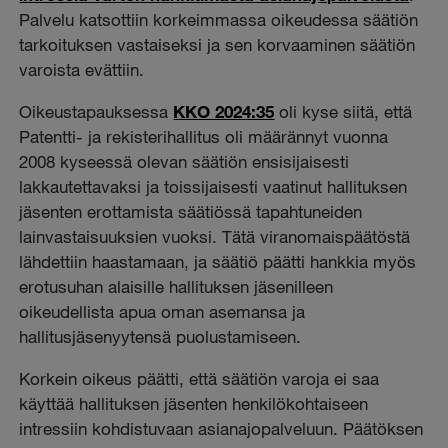
Palvelu katsottiin korkeimmassa oikeudessa säätiön
tarkoituksen vastaiseksi ja sen korvaaminen säätiön
varoista evättiin.
Oikeustapauksessa
KKO 2024:35
oli kyse siitä, että
Patentti- ja rekisterihallitus oli määrännyt vuonna
2008 kyseessä olevan säätiön ensisijaisesti
lakkautettavaksi ja toissijaisesti vaatinut hallituksen
jäsenten erottamista säätiössä tapahtuneiden
lainvastaisuuksien vuoksi. Tätä viranomaispäätöstä
lähdettiin haastamaan, ja säätiö päätti hankkia myös
erotusuhan alaisille hallituksen jäsenilleen
oikeudellista apua oman asemansa ja
hallitusjäsenyytensä puolustamiseen.
Korkein oikeus päätti, että säätiön varoja ei saa
käyttää hallituksen jäsenten henkilökohtaiseen
intressiin kohdistuvaan asianajopalveluun. Päätöksen