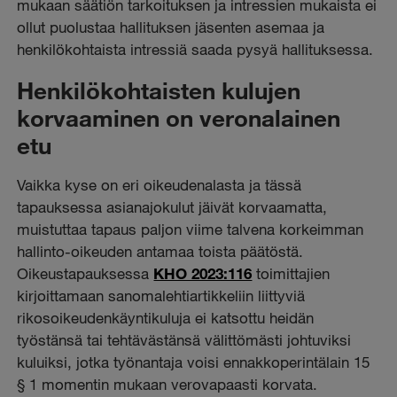
mukaan säätiön tarkoituksen ja intressien mukaista ei
ollut puolustaa hallituksen jäsenten asemaa ja
henkilökohtaista intressiä saada pysyä hallituksessa.
Henkilökohtaisten kulujen
korvaaminen on veronalainen
etu
Vaikka kyse on eri oikeudenalasta ja tässä
tapauksessa asianajokulut jäivät korvaamatta,
muistuttaa tapaus paljon viime talvena korkeimman
hallinto-oikeuden antamaa toista päätöstä.
Oikeustapauksessa
KHO 2023:116
toimittajien
kirjoittamaan sanomalehtiartikkeliin liittyviä
rikosoikeudenkäyntikuluja ei katsottu heidän
työstänsä tai tehtävästänsä välittömästi johtuviksi
kuluiksi, jotka työnantaja voisi ennakkoperintälain 15
§ 1 momentin mukaan verovapaasti korvata.