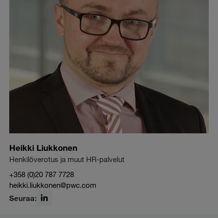
Heikki Liukkonen
Henkilöverotus ja muut HR-palvelut
+358 (0)20 787 7728
heikki.liukkonen@pwc.com
Seuraa:
LinkedIn