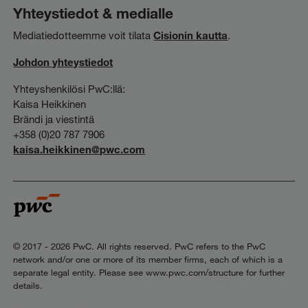
Yhteystiedot & medialle
Mediatiedotteemme voit tilata
Cisionin kautta
.
Johdon yhteystiedot
Yhteyshenkilösi PwC:llä:
Kaisa Heikkinen
Brändi ja viestintä
+358 (0)20 787 7906
kaisa.heikkinen@pwc.com
© 2017 - 2026 PwC. All rights reserved. PwC refers to the PwC
network and/or one or more of its member firms, each of which is a
separate legal entity. Please see www.pwc.com/structure for further
details.