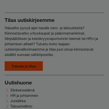
Tilaa uutiskirjeemme
Haluatko pysyä ajan tasalla vero- ja lakiuutisista?
Kiinnostavatko yrityskaupat ja pääomamarkkinat,
tilinpäätöksen ja kestävyysraportoinnin teemat tai HR:n ja
johtamisen aiheet? Tutustu koko laajaan
uutiskirjevalikoimaamme ja tilaa juuri sinua kiinnostavat
sisällöt suoraan sähköpostiisi.
Tutustu ja tilaa
Uutishuone
Elinkeinoelämä
HR ja johtaminen
Juridiikka
Taloushallinto