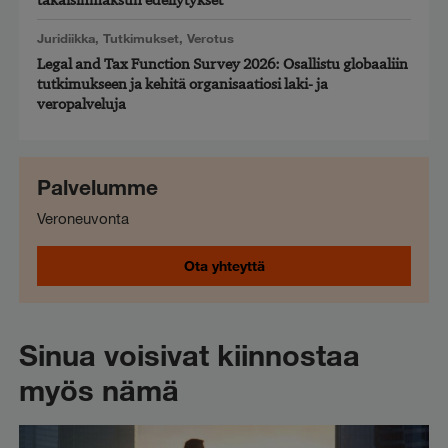
takaisinmaksun edellytykset
Juridiikka
,
Tutkimukset
,
Verotus
Legal and Tax Function Survey 2026: Osallistu globaaliin
tutkimukseen ja kehitä organisaatiosi laki- ja
veropalveluja
Palvelumme
Veroneuvonta
Ota yhteyttä
Sinua voisivat kiinnostaa
myös nämä