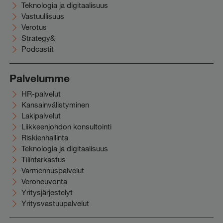
Teknologia ja digitaalisuus
Vastuullisuus
Verotus
Strategy&
Podcastit
Palvelumme
HR-palvelut
Kansainvälistyminen
Lakipalvelut
Liikkeenjohdon konsultointi
Riskienhallinta
Teknologia ja digitaalisuus
Tilintarkastus
Varmennuspalvelut
Veroneuvonta
Yritysjärjestelyt
Yritysvastuupalvelut