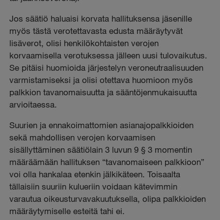
Jos säätiö haluaisi korvata hallituksensa jäsenille
myös tästä verotettavasta edusta määräytyvät
lisäverot, olisi henkilökohtaisten verojen
korvaamisella verotuksessa jälleen uusi tulovaikutus.
Se pitäisi huomioida järjestelyn veroneutraalisuuden
varmistamiseksi ja olisi otettava huomioon myös
palkkion tavanomaisuutta ja sääntöjenmukaisuutta
arvioitaessa.
Suurien ja ennakoimattomien asianajopalkkioiden
sekä mahdollisen verojen korvaamisen
sisällyttäminen säätiölain 3 luvun 9 § 3 momentin
määräämään hallituksen “tavanomaiseen palkkioon”
voi olla hankalaa etenkin jälkikäteen. Toisaalta
tällaisiin suuriin kulueriin voidaan kätevimmin
varautua oikeusturvavakuutuksella, olipa palkkioiden
määräytymiselle esteitä tahi ei.