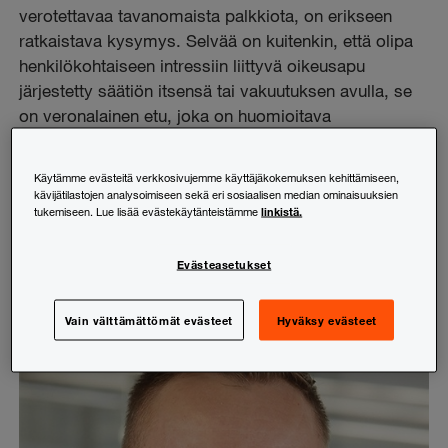
verotettavaa tavanomaista palkkiota, on erikseen
ratkaistava kysymys. Selvää on kuitenkin, että olipa
henkilökohtaiseen intressiin liittyvä oikeusapu
järjestetty säätiön itsensä tai vakuutuksen avulla, se
on veronalainen etu, joka on huomioitava
tulorekisteriraportointia ja ennakonpidätystä
toimitettaessa.
Käytämme evästeitä verkkosivujemme käyttäjäkokemuksen kehittämiseen,
kävijätilastojen analysoimiseen sekä eri sosiaalisen median ominaisuuksien
linkistä.
tukemiseen. Lue lisää evästekäytänteistämme
Jaa:
LinkedIn
Facebook
X (Twitter)
Kopioi linkki
Evästeasetukset
Vain välttämättömät evästeet
Hyväksy evästeet