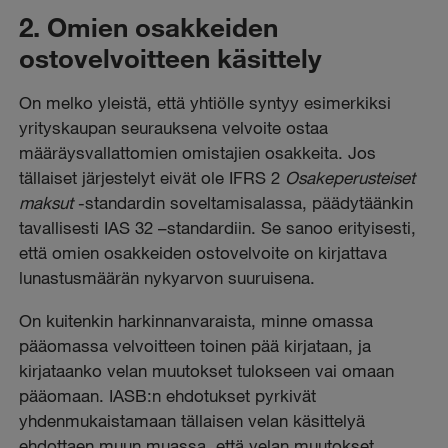
2. Omien osakkeiden
ostovelvoitteen käsittely
On melko yleistä, että yhtiölle syntyy esimerkiksi
yrityskaupan seurauksena velvoite ostaa
määräysvallattomien omistajien osakkeita. Jos
tällaiset järjestelyt eivät ole IFRS 2
Osakeperusteiset
maksut
-standardin soveltamisalassa, päädytäänkin
tavallisesti IAS 32 –standardiin. Se sanoo erityisesti,
että omien osakkeiden ostovelvoite on kirjattava
lunastusmäärän nykyarvon suuruisena.
On kuitenkin harkinnanvaraista, minne omassa
pääomassa velvoitteen toinen pää kirjataan, ja
kirjataanko velan muutokset tulokseen vai omaan
pääomaan. IASB:n ehdotukset pyrkivät
yhdenmukaistamaan tällaisen velan käsittelyä
ehdottaen muun muassa, että velan muutokset