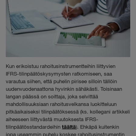
Kun erikoistuu rahoitusinstrumentteihin liittyvien
IFRS-tilinpäätöskysymysten ratkomiseen, saa
varautua siihen, että puhelin pirisee silloin tällöin
uudenvuodenaattona hyvinkin sähäkästi. Toisinaan
langan päässä on soittaja, joka selvittää
mahdollisuuksiaan rahoitusvelkansa luokitteluun
pitkäaikaiseksi tilinpäätöksessä (ks. kollegani artikkeli
aiheeseen liittyvästä muutoksesta IFRS-
tilinpäätösstandardeihin
täältä
). Ehkäpä kuitenkin
jopa useammin puhelu koskee rahoitusinstrumentin