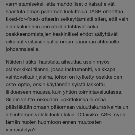
varmistamiseksi, että mahdolliset oikaisut eivät
saastuta oman pääoman luokittelua. IASB ehdottaa
fixed-for-fixed-kriteerin selkeyttämistä siten, että vain
ajan kulumisen perusteella tehtävät sekä
osakkeenomistajien keskinäiset ehdot säilyttävät
oikaisut voitaisiin sallia oman pääoman ehtoiselle
johdannaiselle.
Näiden lisäksi haasteita aiheuttaa usein myös
esimerkiksi tilanne, jossa instrumentti, vaikkapa
vaihtovelkakirjalaina, johon on kytketty osakkeiden
osto-optio, onkin käytännön syistä laskettu
liikkeeseen muussa kuin yhtiön toimintavaluutassa.
Silloin vaihto-oikeuden luokittelussa ei enää
päästäkään omaan pääomaan valuuttakurssivaihtelun
aiheuttaman volatiliteetin takia. Ottaisiko IASB myös
tämän huolen huomioon ennen muutosten
viimeistelyä?