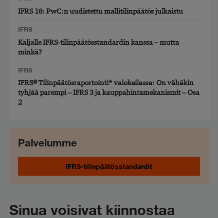
IFRS 18: PwC:n uudistettu mallitilinpäätös julkaistu
IFRS
Kaljalle IFRS-tilinpäätösstandardin kanssa – mutta
minkä?
IFRS
IFRS® Tilinpäätösraportointi* valokeilassa: On vähäkin
tyhjää parempi – IFRS 3 ja kauppahintamekanismit – Osa
2
Palvelumme
IFRS-tilinpäätösstandardit
Sinua voisivat kiinnostaa