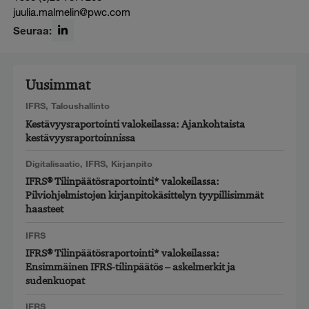
juulia.malmelin@pwc.com
Seuraa:
LinkedIn
Uusimmat
IFRS
,
Taloushallinto
Kestävyysraportointi valokeilassa: Ajankohtaista
kestävyysraportoinnissa
Digitalisaatio
,
IFRS
,
Kirjanpito
IFRS® Tilinpäätösraportointi* valokeilassa:
Pilviohjelmistojen kirjanpitokäsittelyn tyypillisimmät
haasteet
IFRS
IFRS® Tilinpäätösraportointi* valokeilassa:
Ensimmäinen IFRS-tilinpäätös – askelmerkit ja
sudenkuopat
IFRS