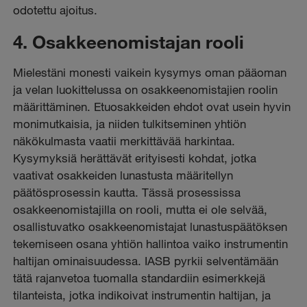
odotettu ajoitus.
4. Osakkeenomistajan rooli
Mielestäni monesti vaikein kysymys oman pääoman
ja velan luokittelussa on osakkeenomistajien roolin
määrittäminen. Etuosakkeiden ehdot ovat usein hyvin
monimutkaisia, ja niiden tulkitseminen yhtiön
näkökulmasta vaatii merkittävää harkintaa.
Kysymyksiä herättävät erityisesti kohdat, jotka
vaativat osakkeiden lunastusta määritellyn
päätösprosessin kautta. Tässä prosessissa
osakkeenomistajilla on rooli, mutta ei ole selvää,
osallistuvatko osakkeenomistajat lunastuspäätöksen
tekemiseen osana yhtiön hallintoa vaiko instrumentin
haltijan ominaisuudessa. IASB pyrkii selventämään
tätä rajanvetoa tuomalla standardiin esimerkkejä
tilanteista, jotka indikoivat instrumentin haltijan, ja