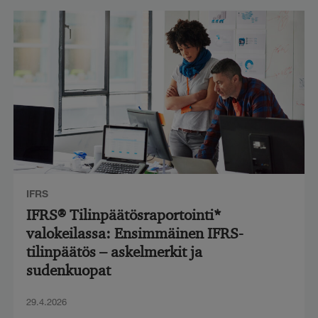
IFRS
IFRS® Tilinpäätösraportointi*
valokeilassa: Ensimmäinen IFRS-
tilinpäätös – askelmerkit ja
sudenkuopat
29.4.2026