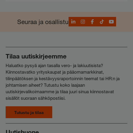
LinkedIn
Instagram
Facebook
TikTok
YouTube
Seuraa ja osallistu
Tilaa uutiskirjeemme
Haluatko pysyä ajan tasalla vero- ja lakiuutisista?
Kiinnostavatko yrityskaupat ja pääomamarkkinat,
tilinpäätöksen ja kestävyysraportoinnin teemat tai HR:n ja
johtamisen aiheet? Tutustu koko laajaan
uutiskirjevalikoimaamme ja tilaa juuri sinua kiinnostavat
sisällöt suoraan sähköpostiisi.
Tutustu ja tilaa
Uutishuone