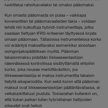
luokittelua rahoitusvelaksi tai omaksi pääomaksi.
Kun omasta pääomasta on pulaa – vaikkapa
kovenanttien tai pääomavaateiden takia – voidaan
tehdä niin kutsuttuja hybridi-instrumentteja, jotka
saadaan tiettyjen IFRS-kriteerien täyttyessä kirjata
omaan pääomaan. Tällaisissa instrumenteissa korko
voi erääntyä maksettavaksi esimerkiksi ainostaan
osingonjakopäätöksen myötä. Pääoman
takaisinmaksu pidetään liikkeeseenlaskijan
näennäisessä kontrollissa sisällyttämällä ehtoihin
korko, joka nousee merkittävästikin, jos
liikkeeseenlaskija ei maksa instrumenttia takaisin
tietyllä aikaperiodilla. Kun sekä koron että pääoman
maksut ovat liikkeeseenlaskijan päätäntävallassa, ei
velkaluokitteluun jouduta. Tosiasiahan kuitenkin on,
että tiukan paikan tullen hybridilainan haltijoiden
oikeudet ovat heikot.