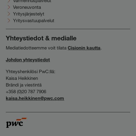
Varmennuspalvelut
Veroneuvonta
Yritysjärjestelyt
Yritysvastuupalvelut
Yhteystiedot & medialle
Mediatiedotteemme voit tilata
Cisionin kautta
.
Johdon yhteystiedot
Yhteyshenkilösi PwC:llä:
Kaisa Heikkinen
Brändi ja viestintä
+358 (0)20 787 7906
kaisa.heikkinen@pwc.com