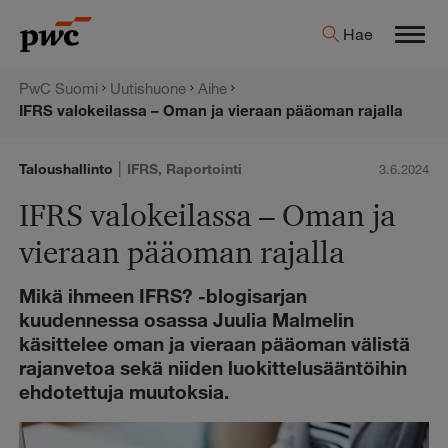
Hyppää
PwC:n
Hae
sisältöön
Men
uutishuone
PwC Suomi
Uutishuone
Aihe
IFRS valokeilassa – Oman ja vieraan pääoman rajalla
|
Taloushallinto
IFRS
,
Raportointi
3.6.2024
IFRS valokeilassa – Oman ja
vieraan pääoman rajalla
Mikä ihmeen IFRS? -blogisarjan
kuudennessa osassa Juulia Malmelin
käsittelee oman ja vieraan pääoman välistä
rajanvetoa sekä niiden luokittelusääntöihin
ehdotettuja muutoksia.