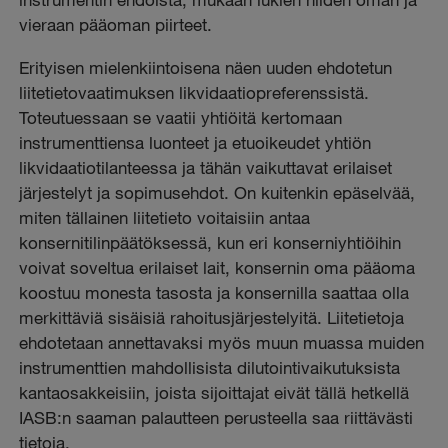
vieraan pääoman piirteet.
Erityisen mielenkiintoisena näen uuden ehdotetun
liitetietovaatimuksen likvidaatiopreferenssistä.
Toteutuessaan se vaatii yhtiöitä kertomaan
instrumenttiensa luonteet ja etuoikeudet yhtiön
likvidaatiotilanteessa ja tähän vaikuttavat erilaiset
järjestelyt ja sopimusehdot. On kuitenkin epäselvää,
miten tällainen liitetieto voitaisiin antaa
konsernitilinpäätöksessä, kun eri konserniyhtiöihin
voivat soveltua erilaiset lait, konsernin oma pääoma
koostuu monesta tasosta ja konsernilla saattaa olla
merkittäviä sisäisiä rahoitusjärjestelyitä. Liitetietoja
ehdotetaan annettavaksi myös muun muassa muiden
instrumenttien mahdollisista dilutointivaikutuksista
kantaosakkeisiin, joista sijoittajat eivät tällä hetkellä
IASB:n saaman palautteen perusteella saa riittävästi
tietoja.