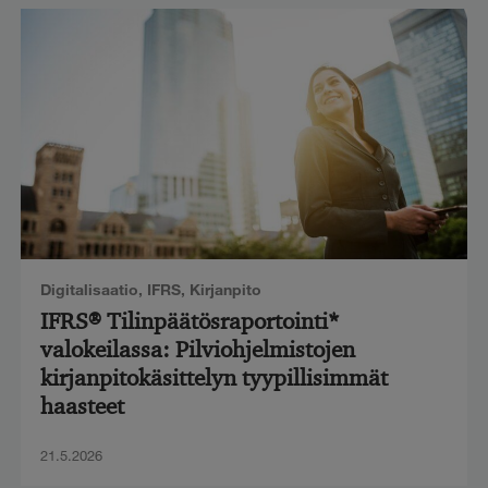
Digitalisaatio
,
IFRS
,
Kirjanpito
IFRS® Tilinpäätösraportointi*
valokeilassa: Pilviohjelmistojen
kirjanpitokäsittelyn tyypillisimmät
haasteet
21.5.2026