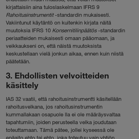
kirjattaisiin aina tuloslaskelmaan IFRS 9
Rahoitusinstrumentit
-standardin mukaisesti.
Vakiintunut käytäntö on kuitenkin kirjata näitä
muutoksia IFRS 10
Konsernitilinpäätös
-standardin
periaatteiden mukaisesti omaan pääomaan, ja
veikkaukseni on, että näistä muutoksista
keskustellaan vielä jonkun aikaa, ennen kuin niistä
päätetään.
3. Ehdollisten velvoitteiden
käsittely
IAS 32 vaatii, että rahoitusinstrumentti käsitellään
rahoitusvelkana, jos rahoitusinstrumentin
kummallakaan osapuole lla ei ole määräysvaltaa
tapahtumiin, joiden perusteella velka joudutaan
toteuttamaan. Tämä pätee, jollei kyseessä ole
epäaito ehto tai ehto, joka toteutuu vain yhtiön