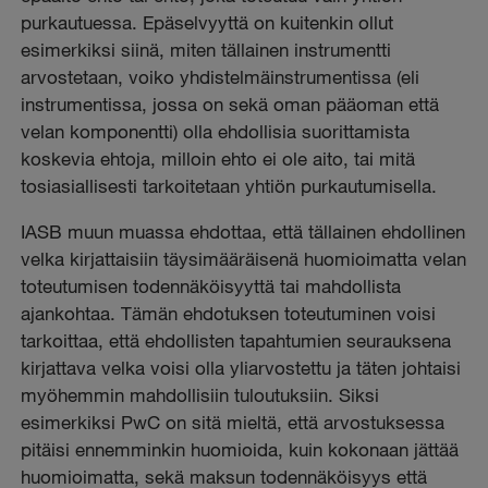
purkautuessa. Epäselvyyttä on kuitenkin ollut
esimerkiksi siinä, miten tällainen instrumentti
arvostetaan, voiko yhdistelmäinstrumentissa (eli
instrumentissa, jossa on sekä oman pääoman että
velan komponentti) olla ehdollisia suorittamista
koskevia ehtoja, milloin ehto ei ole aito, tai mitä
tosiasiallisesti tarkoitetaan yhtiön purkautumisella.
IASB muun muassa ehdottaa, että tällainen ehdollinen
velka kirjattaisiin täysimääräisenä huomioimatta velan
toteutumisen todennäköisyyttä tai mahdollista
ajankohtaa. Tämän ehdotuksen toteutuminen voisi
tarkoittaa, että ehdollisten tapahtumien seurauksena
kirjattava velka voisi olla yliarvostettu ja täten johtaisi
myöhemmin mahdollisiin tuloutuksiin. Siksi
esimerkiksi PwC on sitä mieltä, että arvostuksessa
pitäisi ennemminkin huomioida, kuin kokonaan jättää
huomioimatta, sekä maksun todennäköisyys että