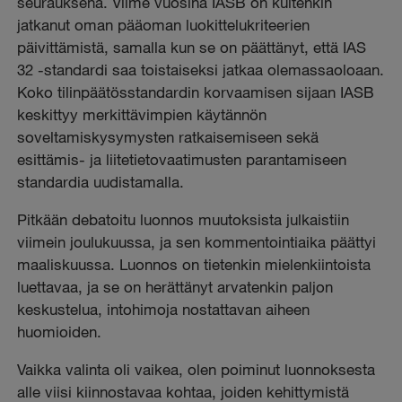
seurauksena. Viime vuosina IASB on kuitenkin
jatkanut oman pääoman luokittelukriteerien
päivittämistä, samalla kun se on päättänyt, että IAS
32 -standardi saa toistaiseksi jatkaa olemassaoloaan.
Koko tilinpäätösstandardin korvaamisen sijaan IASB
keskittyy merkittävimpien käytännön
soveltamiskysymysten ratkaisemiseen sekä
esittämis- ja liitetietovaatimusten parantamiseen
standardia uudistamalla.
Pitkään debatoitu luonnos muutoksista julkaistiin
viimein joulukuussa, ja sen kommentointiaika päättyi
maaliskuussa. Luonnos on tietenkin mielenkiintoista
luettavaa, ja se on herättänyt arvatenkin paljon
keskustelua, intohimoja nostattavan aiheen
huomioiden.
Vaikka valinta oli vaikea, olen poiminut luonnoksesta
alle viisi kiinnostavaa kohtaa, joiden kehittymistä