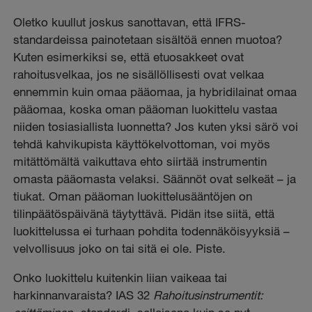
Oletko kuullut joskus sanottavan, että IFRS-
standardeissa painotetaan sisältöä ennen muotoa?
Kuten esimerkiksi se, että etuosakkeet ovat
rahoitusvelkaa, jos ne sisällöllisesti ovat velkaa
ennemmin kuin omaa pääomaa, ja hybridilainat omaa
pääomaa, koska oman pääoman luokittelu vastaa
niiden tosiasiallista luonnetta? Jos kuten yksi särö voi
tehdä kahvikupista käyttökelvottoman, voi myös
mitättömältä vaikuttava ehto siirtää instrumentin
omasta pääomasta velaksi. Säännöt ovat selkeät – ja
tiukat. Oman pääoman luokittelusääntöjen on
tilinpäätöspäivänä täytyttävä. Pidän itse siitä, että
luokittelussa ei turhaan pohdita todennäköisyyksiä –
velvollisuus joko on tai sitä ei ole. Piste.
Onko luokittelu kuitenkin liian vaikeaa tai
harkinnanvaraista? IAS 32
Rahoitusinstrumentit: