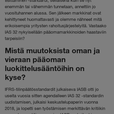
esittäminen
-standardi, sellaisena kuin se nyt
enemmän tai vähemmän tunnetaan, annettiin jo
vuosituhannen alussa. Sen jälkeen markkinat ovat
kehittyneet huomattavasti ja olemme nähneet mitä
erikoisempia yritysten rahoitusjärjestelyitä. Vastaako
IAS 32 nykyisellään pääomamarkkinoiden haastaviin
tarpeisiin?
Mistä muutoksista oman ja
vieraan pääoman
luokittelusääntöihin on
kyse?
IFRS-tilinpäätösstandardit julkaiseva IASB otti jo
useita vuosia sitten agendalleen IAS 32
-standardin
uudistamisen, julkaisi keskustelupaperin vuonna
2018, ja lopetti sen työstämisen merkittävän kritiikin