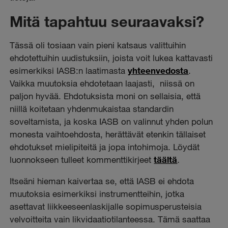
Mitä tapahtuu seuraavaksi?
Tässä oli tosiaan vain pieni katsaus valittuihin
ehdotettuihin uudistuksiin, joista voit lukea kattavasti
esimerkiksi IASB:n laatimasta
yhteenvedosta
.
Vaikka muutoksia ehdotetaan laajasti, niissä on
paljon hyvää. Ehdotuksista moni on sellaisia, että
niillä koitetaan yhdenmukaistaa standardin
soveltamista, ja koska IASB on valinnut yhden polun
monesta vaihtoehdosta, herättävät etenkin tällaiset
ehdotukset mielipiteitä ja jopa intohimoja. Löydät
luonnokseen tulleet kommenttikirjeet
täältä
.
Itseäni hieman kaivertaa se, että IASB ei ehdota
muutoksia esimerkiksi instrumentteihin, jotka
asettavat liikkeeseenlaskijalle sopimusperusteisia
velvoitteita vain likvidaatiotilanteessa. Tämä saattaa