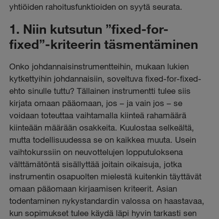
yhtiöiden rahoitusfunktioiden on syytä seurata.
1. Niin kutsutun ”fixed-for-
fixed”-kriteerin täsmentäminen
Onko johdannaisinstrumentteihin, mukaan lukien
kytkettyihin johdannaisiin, soveltuva fixed-for-fixed-
ehto sinulle tuttu? Tällainen instrumentti tulee siis
kirjata omaan pääomaan, jos
–
ja vain jos
–
se
voidaan toteuttaa vaihtamalla kiinteä rahamäärä
kiinteään määrään osakkeita. Kuulostaa selkeältä,
mutta todellisuudessa se on kaikkea muuta. Usein
vaihtokurssiin on neuvottelujen lopputuloksena
välttämätöntä sisällyttää joitain oikaisuja, jotka
instrumentin osapuolten mielestä kuitenkin täyttävät
omaan pääomaan kirjaamisen kriteerit. Asian
todentaminen nykystandardin valossa on haastavaa,
kun sopimukset tulee käydä läpi hyvin tarkasti sen