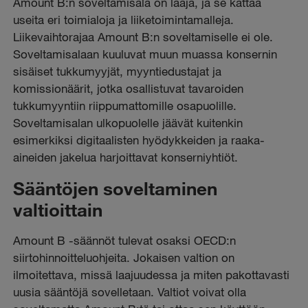
Amount B:n soveltamisala on laaja, ja se kattaa
useita eri toimialoja ja liiketoimintamalleja.
Liikevaihtorajaa Amount B:n soveltamiselle ei ole.
Soveltamisalaan kuuluvat muun muassa konsernin
sisäiset tukkumyyjät, myyntiedustajat ja
komissionäärit, jotka osallistuvat tavaroiden
tukkumyyntiin riippumattomille osapuolille.
Soveltamisalan ulkopuolelle jäävät kuitenkin
esimerkiksi digitaalisten hyödykkeiden ja raaka-
aineiden jakelua harjoittavat konserniyhtiöt.
Sääntöjen soveltaminen
valtioittain
Amount B -säännöt tulevat osaksi OECD:n
siirtohinnoitteluohjeita. Jokaisen valtion on
ilmoitettava, missä laajuudessa ja miten pakottavasti
uusia sääntöjä sovelletaan. Valtiot voivat olla