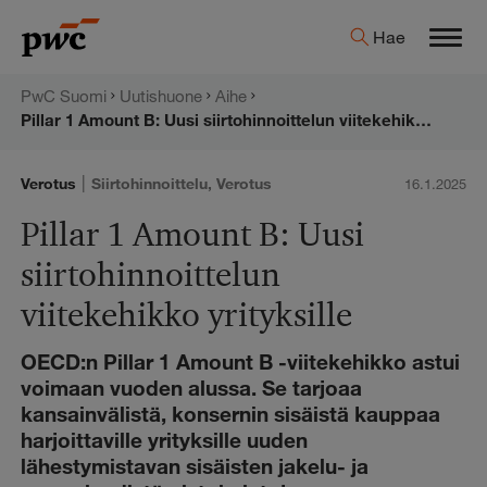
Hyppää
PwC:n
Hae
sisältöön
Men
uutishuone
PwC Suomi
Uutishuone
Aihe
Pillar 1 Amount B: Uusi siirtohinnoittelun viitekehikko yrityksille
|
Verotus
Siirtohinnoittelu
,
Verotus
16.1.2025
Pillar 1 Amount B: Uusi
siirtohinnoittelun
viitekehikko yrityksille
OECD:n Pillar 1 Amount B -viitekehikko astui
voimaan vuoden alussa. Se tarjoaa
kansainvälistä, konsernin sisäistä kauppaa
harjoittaville yrityksille uuden
lähestymistavan sisäisten jakelu- ja