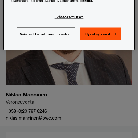
linkistä.
tukemiseen. Lue lisää evästekäytänteistämme
Evästeasetukset
Vain välttämättömät evästeet
Hyväksy evästeet
Niklas Manninen
Veroneuvonta
+358 (0)20 787 8246
niklas.manninen@pwc.com