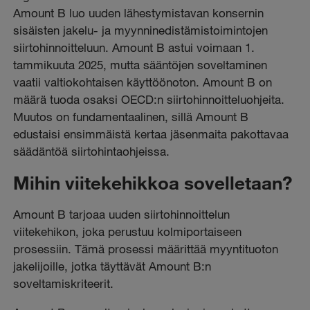
Amount B luo uuden lähestymistavan konsernin
sisäisten jakelu- ja myynninedistämistoimintojen
siirtohinnoitteluun. Amount B astui voimaan 1.
tammikuuta 2025, mutta sääntöjen soveltaminen
vaatii valtiokohtaisen käyttöönoton. Amount B on
määrä tuoda osaksi OECD:n siirtohinnoitteluohjeita.
Muutos on fundamentaalinen, sillä Amount B
edustaisi ensimmäistä kertaa jäsenmaita pakottavaa
säädäntöä siirtohintaohjeissa.
Mihin viitekehikkoa sovelletaan?
Amount B tarjoaa uuden siirtohinnoittelun
viitekehikon, joka perustuu kolmiportaiseen
prosessiin. Tämä prosessi määrittää myyntituoton
jakelijoille, jotka täyttävät Amount B:n
soveltamiskriteerit.