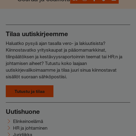
Tilaa uutiskirjeemme
Haluatko pysyä ajan tasalla vero- ja lakiuutisista?
Kiinnostavatko yrityskaupat ja pääomamarkkinat,
tilinpäätöksen ja kestävyysraportoinnin teemat tai HR:n ja
johtamisen aiheet? Tutustu koko laajaan
uutiskirjevalikoimaamme ja tilaa juuri sinua kiinnostavat
sisällöt suoraan sähköpostiisi.
Tutustu ja tilaa
Uutishuone
Elinkeinoelämä
HR ja johtaminen
Juridiikka