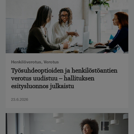
Henkilöverotus
,
Verotus
Työsuhdeoptioiden ja henkilöstöantien
verotus uudistuu – hallituksen
esitysluonnos julkaistu
23.6.2026