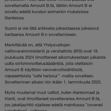
soveltamatta Amount B:tä, tällöin Amount B ei
sovellu edellä kuvatun esimerkin mukaisissa
tilanteissa.
Suomi ei ole tätä artikkelia julkaistaessa julkaissut
kantaansa Amount B:n soveltamiseen.
Merkittävää on, että Yhdysvaltojen
valtiovarainministeriö ja verohallinto (IRS) ovat 18.
joulukuuta 2024 ilmoittaneet aikomuksestaan julkaista
uutta siirtohinnoittelusäädäntöä, jolla otettaisiin
Amount B käyttöön verovelvollislähtöistä,
vapaaehtoista ”safe harbour” -mallia soveltaen.
Soveltaminen alkaisi niin ikään 1. tammikuuta 2025.
Myös muutamat muut valtiot, kuten Alankomaat ja
Irlanti, ovat ilmoittaneet soveltavansa Amount B:tä,
jos jakelijayhtiö sijaitsee edellä mainitussa ”covered
jurisdiction” -valtiossa.