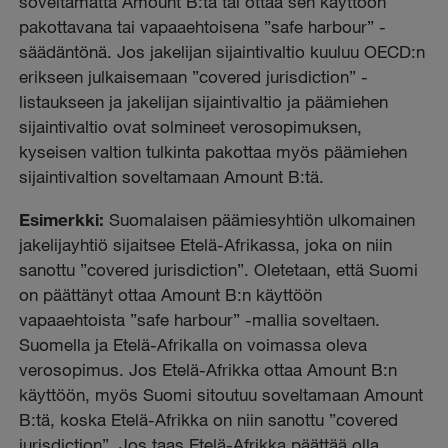
soveltamatta Amount B:tä tai ottaa sen käyttöön
pakottavana tai vapaaehtoisena ”safe harbour” -
säädäntönä. Jos jakelijan sijaintivaltio kuuluu OECD:n
erikseen julkaisemaan ”covered jurisdiction” -
listaukseen ja jakelijan sijaintivaltio ja päämiehen
sijaintivaltio ovat solmineet verosopimuksen,
kyseisen valtion tulkinta pakottaa myös päämiehen
sijaintivaltion soveltamaan Amount B:tä.
Esimerkki:
Suomalaisen päämiesyhtiön ulkomainen
jakelijayhtiö sijaitsee Etelä-Afrikassa, joka on niin
sanottu ”covered jurisdiction”. Oletetaan, että Suomi
on päättänyt ottaa Amount B:n käyttöön
vapaaehtoista ”safe harbour” -mallia soveltaen.
Suomella ja Etelä-Afrikalla on voimassa oleva
verosopimus. Jos Etelä-Afrikka ottaa Amount B:n
käyttöön, myös Suomi sitoutuu soveltamaan Amount
B:tä, koska Etelä-Afrikka on niin sanottu ”covered
jurisdiction”. Jos taas Etelä-Afrikka päättää olla