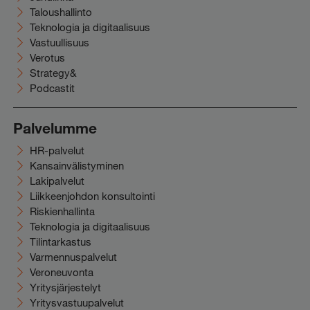
Taloushallinto
Teknologia ja digitaalisuus
Vastuullisuus
Verotus
Strategy&
Podcastit
Palvelumme
HR-palvelut
Kansainvälistyminen
Lakipalvelut
Liikkeenjohdon konsultointi
Riskienhallinta
Teknologia ja digitaalisuus
Tilintarkastus
Varmennuspalvelut
Veroneuvonta
Yritysjärjestelyt
Yritysvastuupalvelut