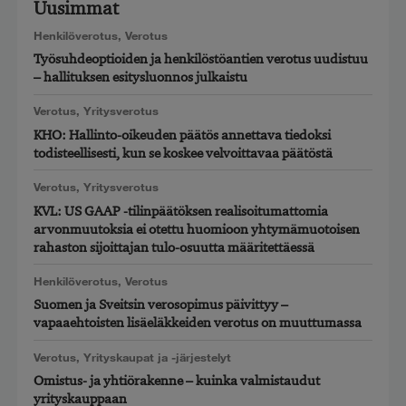
Uusimmat
Henkilöverotus
,
Verotus
Työsuhdeoptioiden ja henkilöstöantien verotus uudistuu
– hallituksen esitysluonnos julkaistu
Verotus
,
Yritysverotus
KHO: Hallinto-oikeuden päätös annettava tiedoksi
todisteellisesti, kun se koskee velvoittavaa päätöstä
Verotus
,
Yritysverotus
KVL: US GAAP -tilinpäätöksen realisoitumattomia
arvonmuutoksia ei otettu huomioon yhtymämuotoisen
rahaston sijoittajan tulo-osuutta määritettäessä
Henkilöverotus
,
Verotus
Suomen ja Sveitsin verosopimus päivittyy –
vapaaehtoisten lisäeläkkeiden verotus on muuttumassa
Verotus
,
Yrityskaupat ja -järjestelyt
Omistus- ja yhtiörakenne – kuinka valmistaudut
yrityskauppaan