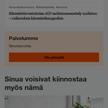
Arvonlisäverotus
,
Kiinteistöala
,
Verotus
Kiinteistöinvestointien ALV-tarkistusmenettely uudistuu
– vaikutuksia kiinteistökauppoihin
Palvelumme
Veroneuvonta
Ota yhteyttä
Sinua voisivat kiinnostaa
myös nämä