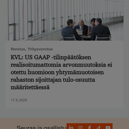
Verotus
,
Yritysverotus
KVL: US GAAP -tilinpäätöksen
realisoitumattomia arvonmuutoksia ei
otettu huomioon yhtymämuotoisen
rahaston sijoittajan tulo-osuutta
määritettäessä
17.6.2026
LinkedIn
Instagram
Facebook
TikTok
YouTube
Seuraa ja osallistu