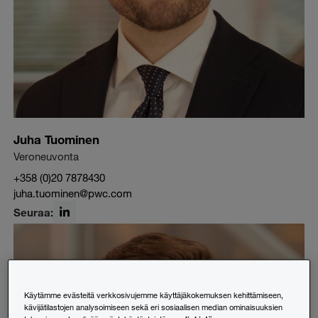
Juha Tuominen
Veroneuvonta
+358 (0)20 7878430
juha.tuominen@pwc.com
Seuraa:
LinkedIn
Käytämme evästeitä verkkosivujemme käyttäjäkokemuksen kehittämiseen,
kävijätilastojen analysoimiseen sekä eri sosiaalisen median ominaisuuksien